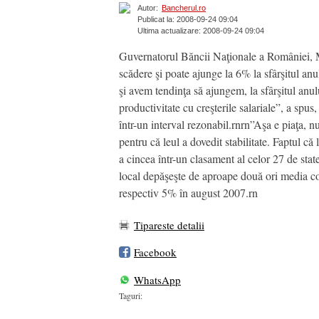
Autor:
Bancherul.ro
Publicat la: 2008-09-24 09:04
Ultima actualizare: 2008-09-24 09:04
Guvernatorul Băncii Naţionale a României, Mu
scădere şi poate ajunge la 6% la sfârşitul anu
şi avem tendinţa să ajungem, la sfârşitul anul
productivitate cu creşterile salariale”, a spu
într-un interval rezonabil.rnrn”Aşa e piaţa, n
pentru că leul a dovedit stabilitate. Faptul c
a cincea într-un clasament al celor 27 de stat
local depăşeşte de aproape două ori media com
respectiv 5% în august 2007.rn
Tipareste detalii
Facebook
WhatsApp
Taguri: