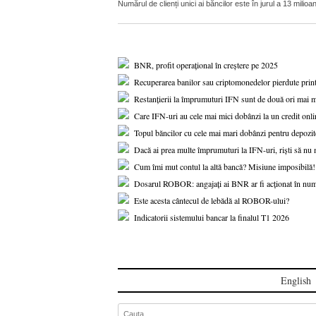
Numărul de clienți unici ai băncilor este în jurul a 13 mil
BNR, profit operațional în creștere pe 2025
Recuperarea banilor sau criptomonedelor pierdute print
Restanțierii la împrumuturi IFN sunt de două ori mai mu
Care IFN-uri au cele mai mici dobânzi la un credit onli
Topul băncilor cu cele mai mari dobânzi pentru depozitel
Dacă ai prea multe împrumuturi la IFN-uri, riști să nu m
Cum îmi mut contul la altă bancă? Misiune imposibilă!
Dosarul ROBOR: angajați ai BNR ar fi acționat în num
Este acesta cântecul de lebădă al ROBOR-ului?
Indicatorii sistemului bancar la finalul T1 2026
English