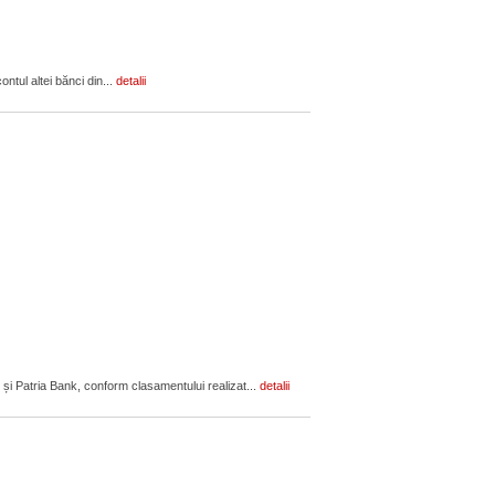
ontul altei bănci din...
detalii
 și Patria Bank, conform clasamentului realizat...
detalii