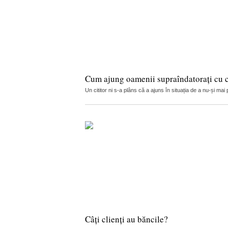
Cum ajung oamenii supraîndatorați cu cr
Un cititor ni s-a plâns că a ajuns în situația de a nu-și ma
Câți clienți au băncile?