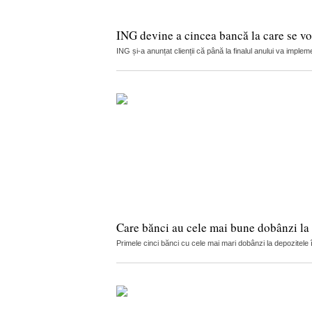
ING devine a cincea bancă la care se vor
ING și-a anunțat clienții că până la finalul anului va implemen
Care bănci au cele mai bune dobânzi la 
Primele cinci bănci cu cele mai mari dobânzi la depozitele