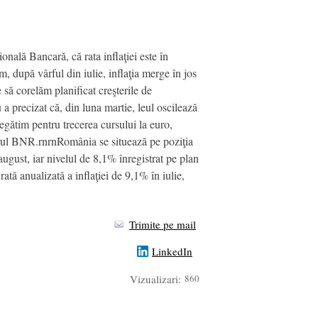
ală Bancară, că rata inflaţiei este în
, după vârful din iulie, inflaţia merge în jos
 să corelăm planificat creşterile de
 a precizat că, din luna martie, leul oscilează
egătim pentru trecerea cursului la euro,
atorul BNR.rnrnRomânia se situează pe poziţia
august, iar nivelul de 8,1% înregistrat pe plan
tă anualizată a inflaţiei de 9,1% în iulie,
Trimite pe mail
LinkedIn
Vizualizari:
860