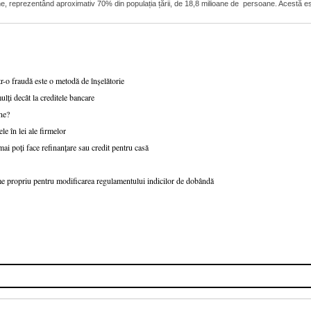
ioane, reprezentând aproximativ 70% din populația țării, de 18,8 milioane de persoane. Acestă 
r-o fraudă este o metodă de înșelătorie
lți decât la creditele bancare
ne?
e în lei ale firmelor
ai poți face refinanțare sau credit pentru casă
e propriu pentru modificarea regulamentului indicilor de dobândă