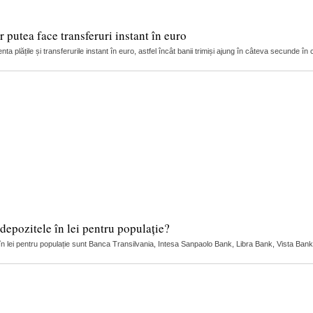
 putea face transferuri instant în euro
ta plățile și transferurile instant în euro, astfel încât banii trimiși ajung în câteva secunde în c
depozitele în lei pentru populație?
 în lei pentru populație sunt Banca Transilvania, Intesa Sanpaolo Bank, Libra Bank, Vista Bank