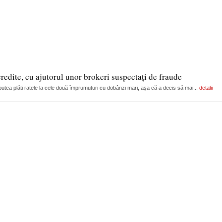
edite, cu ajutorul unor brokeri suspectați de fraude
i putea plăti ratele la cele două împrumuturi cu dobânzi mari, așa că a decis să mai...
detalii