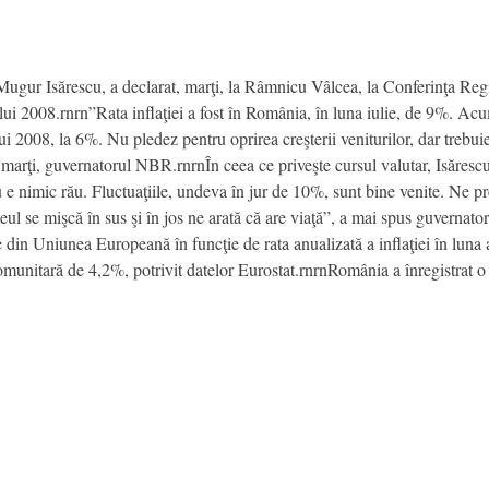
gur Isărescu, a declarat, marţi, la Râmnicu Vâlcea, la Conferinţa Region
lui 2008.rnrn”Rata inflaţiei a fost în România, în luna iulie, de 9%. Acum
ui 2008, la 6%. Nu pledez pentru oprirea creşterii veniturilor, dar trebuie
s, marţi, guvernatorul NBR.rnrnÎn ceea ce priveşte cursul valutar, Isărescu
u e nimic rău. Fluctuaţiile, undeva în jur de 10%, sunt bine venite. Ne pr
ă leul se mişcă în sus şi în jos ne arată că are viaţă”, a mai spus guvern
e din Uniunea Europeană în funcţie de rata anualizată a inflaţiei în luna 
unitară de 4,2%, potrivit datelor Eurostat.rnrnRomânia a înregistrat o ra