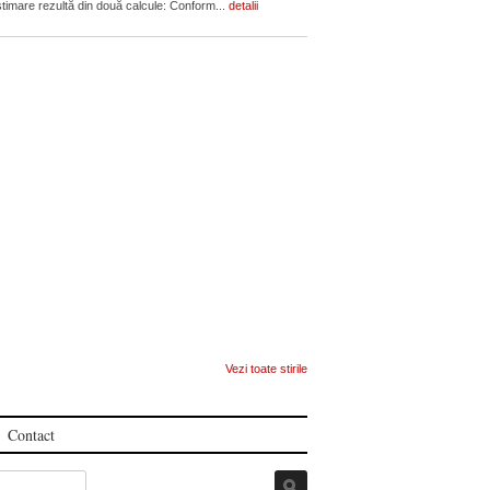
estimare rezultă din două calcule: Conform...
detalii
Vezi toate stirile
Contact