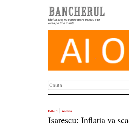
Niciun preț nu e prea mare pentru a te
avea pe tine însuți.
|
BANCI
Analiza
Isarescu: Inflatia va sc