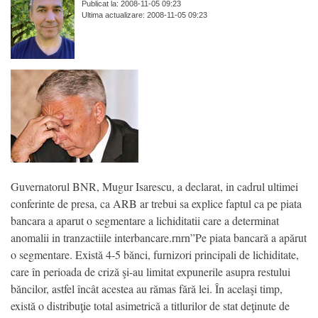
Publicat la: 2008-11-05 09:23
Ultima actualizare: 2008-11-05 09:23
Guvernatorul BNR, Mugur Isarescu, a declarat, in cadrul ultimei
conferinte de presa, ca ARB ar trebui sa explice faptul ca pe piata
bancara a aparut o segmentare a lichiditatii care a determinat
anomalii in tranzactiile interbancare.rnrn”Pe piata bancară a apărut
o segmentare. Există 4-5 bănci, furnizori principali de lichiditate,
care în perioada de criză şi-au limitat expunerile asupra restului
băncilor, astfel încât acestea au rămas fără lei. În acelaşi timp,
există o distribuţie total asimetrică a titlurilor de stat deţinute de