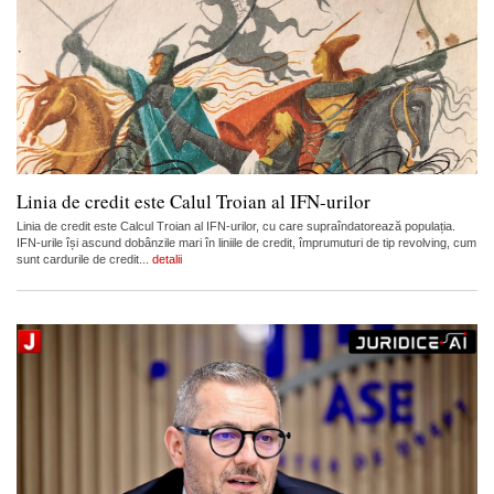
Linia de credit este Calul Troian al IFN-urilor
Linia de credit este Calcul Troian al IFN-urilor, cu care supraîndatorează populația.
IFN-urile își ascund dobânzile mari în liniile de credit, împrumuturi de tip revolving, cum
sunt cardurile de credit...
detalii