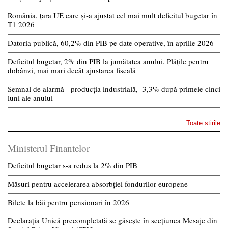
România, țara UE care și-a ajustat cel mai mult deficitul bugetar în
T1 2026
Datoria publică, 60,2% din PIB pe date operative, în aprilie 2026
Deficitul bugetar, 2% din PIB la jumătatea anului. Plățile pentru
dobânzi, mai mari decât ajustarea fiscală
Semnal de alarmă - producția industrială, -3,3% după primele cinci
luni ale anului
Toate stirile
Ministerul Finantelor
Deficitul bugetar s-a redus la 2% din PIB
Măsuri pentru accelerarea absorbției fondurilor europene
Bilete la băi pentru pensionari în 2026
Declarația Unică precompletată se găsește în secțiunea Mesaje din