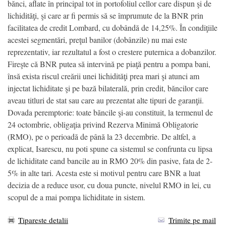
bănci, aflate în principal tot in portofoliul cellor care dispun şi de
lichidităţi, şi care ar fi permis să se împrumute de la BNR prin
facilitatea de credit Lombard, cu dobândă de 14,25%. În condiţiile
acestei segmentări, preţul banilor (dobânzile) nu mai este
reprezentativ, iar rezultatul a fost o crestere puternica a dobanzilor.
Fireşte că BNR putea să intervină pe piaţă pentru a pompa bani,
însă exista riscul creării unei lichidităţi prea mari şi atunci am
injectat lichiditate şi pe bază bilaterală, prin credit, băncilor care
aveau titluri de stat sau care au prezentat alte tipuri de garanţii.
Dovada peremptorie: toate băncile şi-au constituit, la termenul de
24 octombrie, obligaţia privind Rezerva Minimă Obligatorie
(RMO), pe o perioadă de până la 23 decembrie. De altfel, a
explicat, Isarescu, nu poti spune ca sistemul se confrunta cu lipsa
de lichiditate cand bancile au in RMO 20% din pasive, fata de 2-
5% in alte tari. Acesta este si motivul pentru care BNR a luat
decizia de a reduce usor, cu doua puncte, nivelul RMO in lei, cu
scopul de a mai pompa lichiditate in sistem.
Tipareste detalii
Trimite pe mail