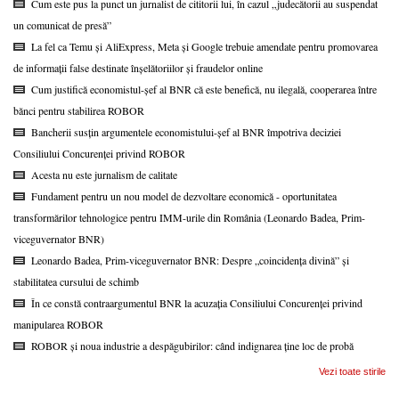
Cum este pus la punct un jurnalist de cititorii lui, în cazul „judecătorii au suspendat
un comunicat de presă”
La fel ca Temu și AliExpress, Meta și Google trebuie amendate pentru promovarea
de informații false destinate înșelătoriilor și fraudelor online
Cum justifică economistul-șef al BNR că este benefică, nu ilegală, cooperarea între
bănci pentru stabilirea ROBOR
Bancherii susțin argumentele economistului-șef al BNR împotriva deciziei
Consiliului Concurenței privind ROBOR
Acesta nu este jurnalism de calitate
Fundament pentru un nou model de dezvoltare economică - oportunitatea
transformărilor tehnologice pentru IMM-urile din România (Leonardo Badea, Prim-
viceguvernator BNR)
Leonardo Badea, Prim-viceguvernator BNR: Despre „coincidența divină” și
stabilitatea cursului de schimb
În ce constă contraargumentul BNR la acuzația Consiliului Concurenței privind
manipularea ROBOR
ROBOR și noua industrie a despăgubirilor: când indignarea ține loc de probă
Vezi toate stirile