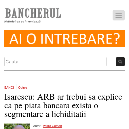
Nefericirea se inventează.
|
BANCI
Opinie
Isarescu: ARB ar trebui sa explice
ca pe piata bancara exista o
segmentare a lichiditatii
Autor:
Vasile Coman