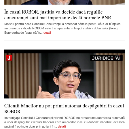
În cazul ROBOR, justiția va decide dacă regulile
concurenței sunt mai importante decât normele BNR
Motivul pentru care Consiliul Concurenței a amendat băncile pentru că s-ar fi înțeles
să crească indicele ROBOR este transparența în timpul stabilirii dobânzilor (fixing).
Este vorba de faptul că în...
detalii
Clienții băncilor nu pot primi automat despăgubiri în cazul
ROBOR
Investigația Consiliului Concurenței privind ROBOR nu presupune acordarea automată
a unor despăgubiri clienților băncilor care au credite în lei cu dobânzi variabile, acestea
putând fi obținute doar prin acțiuni în...
detalii