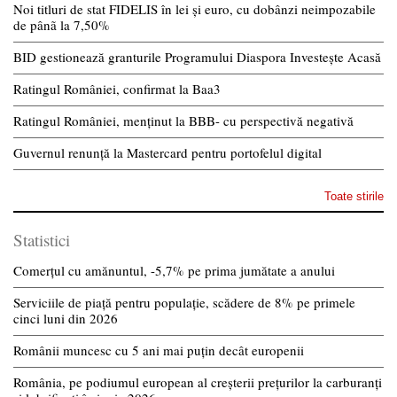
Noi titluri de stat FIDELIS în lei și euro, cu dobânzi neimpozabile
de pânã la 7,50%
BID gestionează granturile Programului Diaspora Investește Acasă
Ratingul României, confirmat la Baa3
Ratingul României, menținut la BBB- cu perspectivă negativă
Guvernul renunță la Mastercard pentru portofelul digital
Toate stirile
Statistici
Comerțul cu amănuntul, -5,7% pe prima jumătate a anului
Serviciile de piață pentru populație, scădere de 8% pe primele
cinci luni din 2026
Românii muncesc cu 5 ani mai puțin decât europenii
România, pe podiumul european al creșterii prețurilor la carburanți