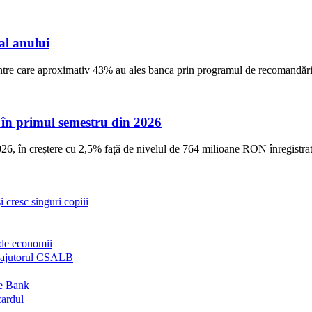
al anului
dintre care aproximativ 43% au ales banca prin programul de recomandări 
, în primul semestru din 2026
6, în creștere cu 2,5% față de nivelul de 764 milioane RON înregistra
 cresc singuri copiii
de economii
ră ajutorul CSALB
me Bank
cardul