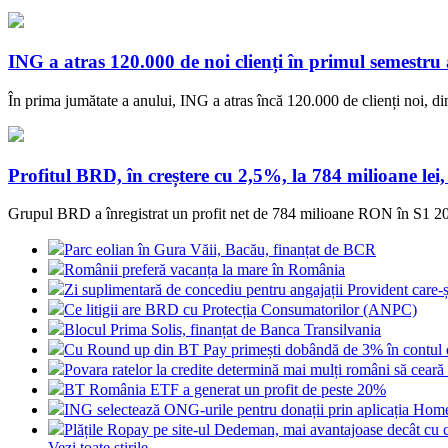
ING a atras 120.000 de noi clienți în primul semestru 
În prima jumătate a anului, ING a atras încă 120.000 de clienți noi, 
Profitul BRD, în creștere cu 2,5%, la 784 milioane lei
Grupul BRD a înregistrat un profit net de 784 milioane RON în S1 202
Parc eolian în Gura Văii, Bacău, finanțat de BCR
Românii preferă vacanța la mare în România
Zi suplimentară de concediu pentru angajații Provident care-și
Ce litigii are BRD cu Protecția Consumatorilor (ANPC)
Blocul Prima Solis, finanțat de Banca Transilvania
Cu Round up din BT Pay primești dobândă de 3% în contul 
Povara ratelor la credite determină mai mulți români să cea
BT România ETF a generat un profit de peste 20%
ING selectează ONG-urile pentru donații prin aplicația Ho
Plățile Ropay pe site-ul Dedeman, mai avantajoase decât cu 
Vezi toate stirile