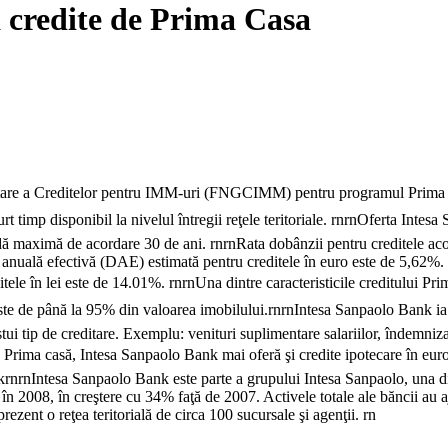
 credite de Prima Casa
e a Creditelor pentru IMM-uri (FNGCIMM) pentru programul Prima casă
rt timp disponibil la nivelul întregii reţele teritoriale. rnrnOferta Intes
rioadă maximă de acordare 30 de ani. rnrnRata dobânzii pentru creditele aco
nuală efectivă (DAE) estimată pentru creditele în euro este de 5,62%. rnr
le în lei este de 14.01%. rnrnUna dintre caracteristicile creditului Pri
ste de până la 95% din valoarea imobilului.rnrnIntesa Sanpaolo Bank ia 
ui tip de creditare. Exemplu: venituri suplimentare salariilor, îndemnizaţie
le Prima casă, Intesa Sanpaolo Bank mai oferă şi credite ipotecare în 
nIntesa Sanpaolo Bank este parte a grupului Intesa Sanpaolo, una dint
 în 2008, în creştere cu 34% faţă de 2007. Activele totale ale băncii au a
zent o reţea teritorială de circa 100 sucursale şi agenţii. rn