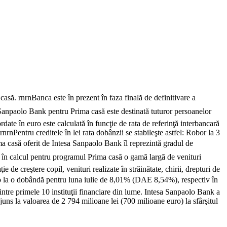
. rnrnBanca este în prezent în faza finală de definitivare a
a Sanpaolo Bank pentru Prima casă este destinată tuturor persoanelor
rdate în euro este calculată în funcţie de rata de referinţă interbancară
nPentru creditele în lei rata dobânzii se stabileşte astfel: Robor la 3
ma casă oferit de Intesa Sanpaolo Bank îl reprezintă gradul de
în calcul pentru programul Prima casă o gamă largă de venituri
 de creştere copil, venituri realizate în străinătate, chirii, drepturi de
euro la o dobândă pentru luna iulie de 8,01% (DAE 8,54%), respectiv în
re primele 10 instituţii financiare din lume. Intesa Sanpaolo Bank a
juns la valoarea de 2 794 milioane lei (700 milioane euro) la sfârşitul