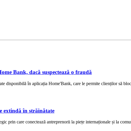
n Home Bank, dacă suspectează o fraudă
disponibilă în aplicația Home'Bank, care le permite clienților să bloch
 extindă în străinătate
ic prin care conectează antreprenorii la piețe internaționale și la comun