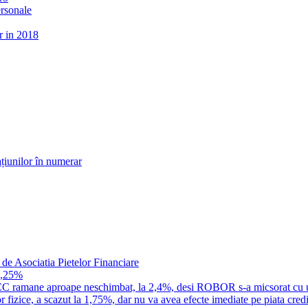
ersonale
r in 2018
țiunilor în numerar
 de Asociatia Pietelor Financiare
1,25%
a IRCC ramane aproape neschimbat, la 2,4%, desi ROBOR s-a micsorat cu 
 fizice, a scazut la 1,75%, dar nu va avea efecte imediate pe piata credi