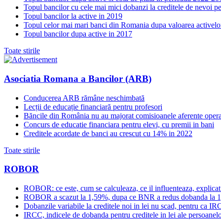
Topul bancilor cu cele mai mici dobanzi la creditele de nevoi p
Topul bancilor la active in 2019
Topul celor mai mari banci din Romania dupa valoarea activelo
Topul bancilor dupa active in 2017
Toate stirile
Asociatia Romana a Bancilor (ARB)
Conducerea ARB rămâne neschimbată
Lecții de educație financiară pentru profesori
Băncile din România nu au majorat comisioanele aferente opera
Concurs de educatie financiara pentru elevi, cu premii in bani
Creditele acordate de banci au crescut cu 14% in 2022
Toate stirile
ROBOR
ROBOR: ce este, cum se calculeaza, ce il influenteaza, explicat
ROBOR a scazut la 1,59%, dupa ce BNR a redus dobanda la 
Dobanzile variabile la creditele noi in lei nu scad, pentru c
IRCC, indicele de dobanda pentru creditele in lei ale persoanelor