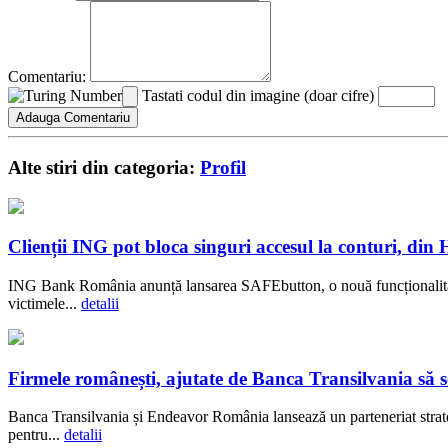
Comentariu:
Tastati codul din imagine (doar cifre)
Alte stiri din categoria:
Profil
Clienții ING pot bloca singuri accesul la conturi, di
ING Bank România anunță lansarea SAFEbutton, o nouă funcționalitate 
victimele...
detalii
Firmele românești, ajutate de Banca Transilvania să se
Banca Transilvania și Endeavor România lansează un parteneriat strateg
pentru...
detalii