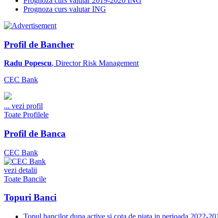
Prognoza curs valutar 2019-2020 ING
Prognoza curs valutar ING
Profil de Bancher
Radu Popescu
, Director Risk Management
CEC Bank
...
vezi profil
Toate Profilele
Profil de Banca
CEC Bank
vezi detalii
Toate Bancile
Topuri Banci
Topul bancilor dupa active si cota de piata in perioada 2022-20