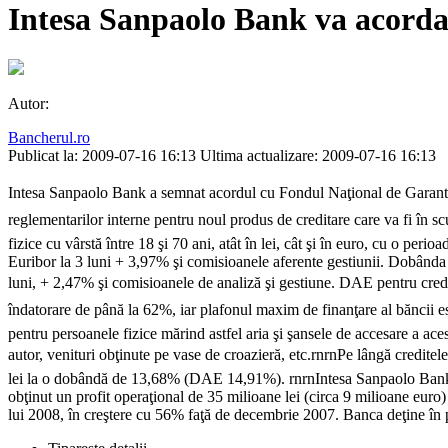
Intesa Sanpaolo Bank va acorda
Autor:
Bancherul.ro
Publicat la: 2009-07-16 16:13
Ultima actualizare: 2009-07-16 16:13
Intesa Sanpaolo Bank a semnat acordul cu Fondul Naţional de Garantar
reglementarilor interne pentru noul produs de creditare care va fi în scu
fizice cu vârstă între 18 şi 70 ani, atât în lei, cât şi în euro, cu o pe
Euribor la 3 luni + 3,97% şi comisioanele aferente gestiunii. Dobânda a
luni, + 2,47% şi comisioanele de analiză şi gestiune. DAE pentru credite
îndatorare de până la 62%, iar plafonul maxim de finanţare al băncii e
pentru persoanele fizice mărind astfel aria şi şansele de accesare a acest
autor, venituri obţinute pe vase de croazieră, etc.rnrnPe lângă credite
lei la o dobândă de 13,68% (DAE 14,91%). rnrnIntesa Sanpaolo Bankrnr
obţinut un profit operaţional de 35 milioane lei (circa 9 milioane euro)
lui 2008, în creştere cu 56% faţă de decembrie 2007. Banca deţine în pre