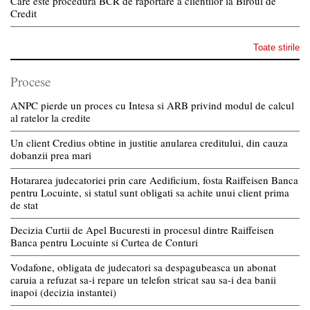
Care este procedura BCR de raportare a clientilor la Biroul de
Credit
Toate stirile
Procese
ANPC pierde un proces cu Intesa si ARB privind modul de calcul
al ratelor la credite
Un client Credius obtine in justitie anularea creditului, din cauza
dobanzii prea mari
Hotararea judecatoriei prin care Aedificium, fosta Raiffeisen Banca
pentru Locuinte, si statul sunt obligati sa achite unui client prima
de stat
Decizia Curtii de Apel Bucuresti in procesul dintre Raiffeisen
Banca pentru Locuinte si Curtea de Conturi
Vodafone, obligata de judecatori sa despagubeasca un abonat
caruia a refuzat sa-i repare un telefon stricat sau sa-i dea banii
inapoi (decizia instantei)