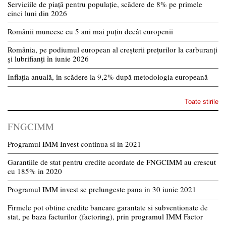
Serviciile de piață pentru populație, scădere de 8% pe primele
cinci luni din 2026
Românii muncesc cu 5 ani mai puțin decât europenii
România, pe podiumul european al creșterii prețurilor la carburanți
și lubrifianți în iunie 2026
Inflația anuală, în scădere la 9,2% după metodologia europeană
Toate stirile
FNGCIMM
Programul IMM Invest continua si in 2021
Garantiile de stat pentru credite acordate de FNGCIMM au crescut
cu 185% in 2020
Programul IMM invest se prelungeste pana in 30 iunie 2021
Firmele pot obtine credite bancare garantate si subventionate de
stat, pe baza facturilor (factoring), prin programul IMM Factor