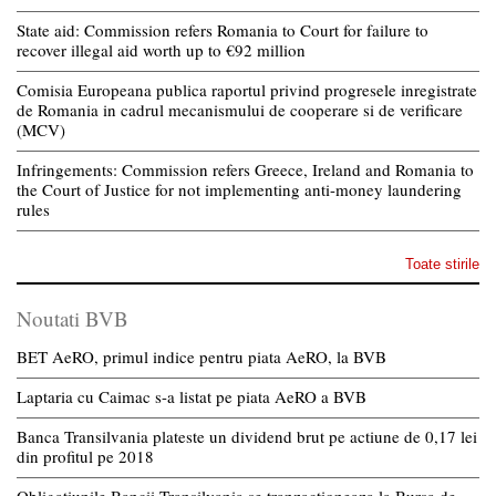
State aid: Commission refers Romania to Court for failure to
recover illegal aid worth up to €92 million
Comisia Europeana publica raportul privind progresele inregistrate
de Romania in cadrul mecanismului de cooperare si de verificare
(MCV)
Infringements: Commission refers Greece, Ireland and Romania to
the Court of Justice for not implementing anti-money laundering
rules
Toate stirile
Noutati BVB
BET AeRO, primul indice pentru piata AeRO, la BVB
Laptaria cu Caimac s-a listat pe piata AeRO a BVB
Banca Transilvania plateste un dividend brut pe actiune de 0,17 lei
din profitul pe 2018
Obligatiunile Bancii Transilvania se tranzactioneaza la Bursa de