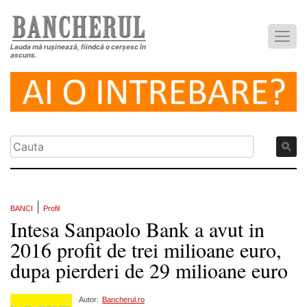
Lauda mă rușinează, fiindcă o cerșesc în
ascuns.
|
BANCI
Profil
Intesa Sanpaolo Bank a avut in
2016 profit de trei milioane euro,
dupa pierderi de 29 milioane euro
Autor:
Bancherul.ro