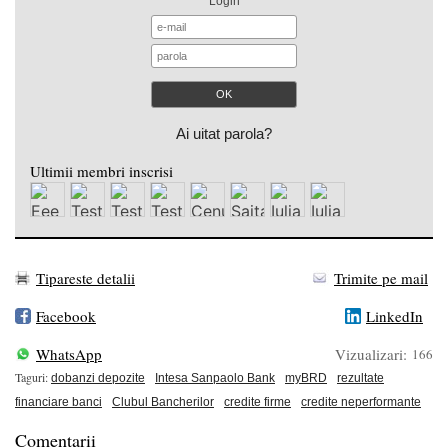
Login
Ai uitat parola?
Ultimii membri inscrisi
Tipareste detalii
Trimite pe mail
Facebook
LinkedIn
WhatsApp
Vizualizari:
166
Taguri:
dobanzi depozite
Intesa Sanpaolo Bank
myBRD
rezultate
financiare banci
Clubul Bancherilor
credite firme
credite neperformante
Comentarii