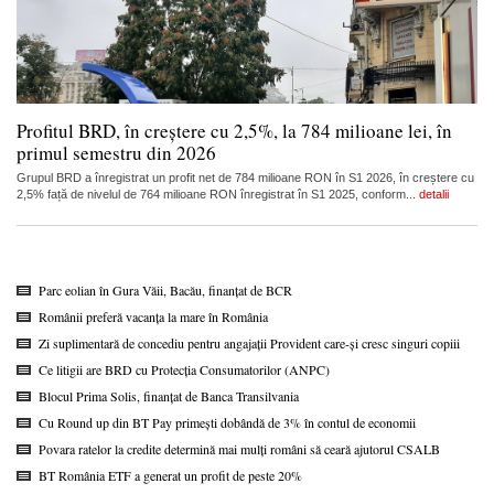
Profitul BRD, în creștere cu 2,5%, la 784 milioane lei, în
primul semestru din 2026
Grupul BRD a înregistrat un profit net de 784 milioane RON în S1 2026, în creștere cu
2,5% față de nivelul de 764 milioane RON înregistrat în S1 2025, conform...
detalii
Parc eolian în Gura Văii, Bacău, finanțat de BCR
Românii preferă vacanța la mare în România
Zi suplimentară de concediu pentru angajații Provident care-și cresc singuri copiii
Ce litigii are BRD cu Protecția Consumatorilor (ANPC)
Blocul Prima Solis, finanțat de Banca Transilvania
Cu Round up din BT Pay primești dobândă de 3% în contul de economii
Povara ratelor la credite determină mai mulți români să ceară ajutorul CSALB
BT România ETF a generat un profit de peste 20%