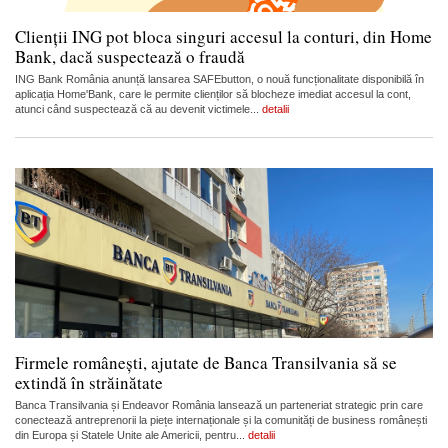
Clienții ING pot bloca singuri accesul la conturi, din Home
Bank, dacă suspectează o fraudă
ING Bank România anunță lansarea SAFEbutton, o nouă funcționalitate disponibilă în
aplicația Home'Bank, care le permite clienților să blocheze imediat accesul la cont,
atunci când suspectează că au devenit victimele...
detalii
Firmele românești, ajutate de Banca Transilvania să se
extindă în străinătate
Banca Transilvania și Endeavor România lansează un parteneriat strategic prin care
conectează antreprenorii la piețe internaționale și la comunități de business românești
din Europa și Statele Unite ale Americii, pentru...
detalii