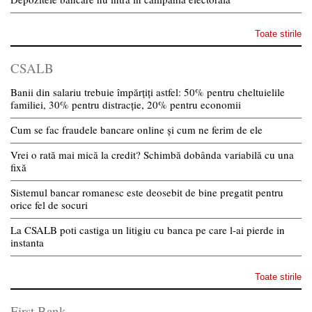
Toate stirile
CSALB
Banii din salariu trebuie împărțiți astfel: 50% pentru cheltuielile
familiei, 30% pentru distracție, 20% pentru economii
Cum se fac fraudele bancare online și cum ne ferim de ele
Vrei o rată mai mică la credit? Schimbă dobânda variabilă cu una
fixă
Sistemul bancar romanesc este deosebit de bine pregatit pentru
orice fel de socuri
La CSALB poti castiga un litigiu cu banca pe care l-ai pierde in
instanta
Toate stirile
First Bank