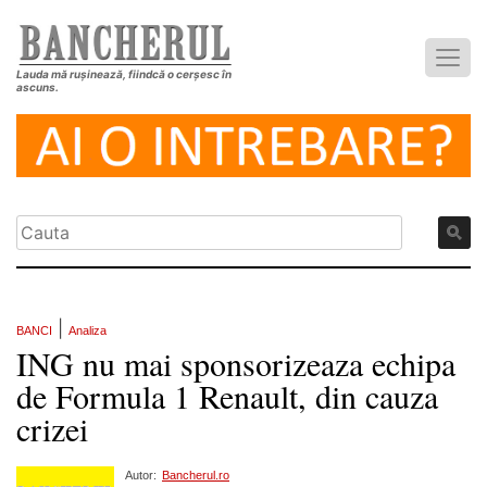
Lauda mă rușinează, fiindcă o cerșesc în
ascuns.
|
BANCI
Analiza
ING nu mai sponsorizeaza echipa
de Formula 1 Renault, din cauza
crizei
Autor:
Bancherul.ro