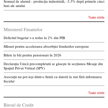
Semnal de alarmă - producția industrială, -3,3% după primele cinci
luni ale anului
Toate stirile
Ministerul Finantelor
Deficitul bugetar s-a redus la 2% din PIB
Măsuri pentru accelerarea absorbției fondurilor europene
Bilete la băi pentru pensionari în 2026
Declarația Unică precompletată se găsește în secțiunea Mesaje din
Spațiul Privat Virtual (SPV)
Asociații nu pot ieși dintr-o firmă cu datorii la stat fără informarea
fiscului
Toate stirile
Biroul de Credit