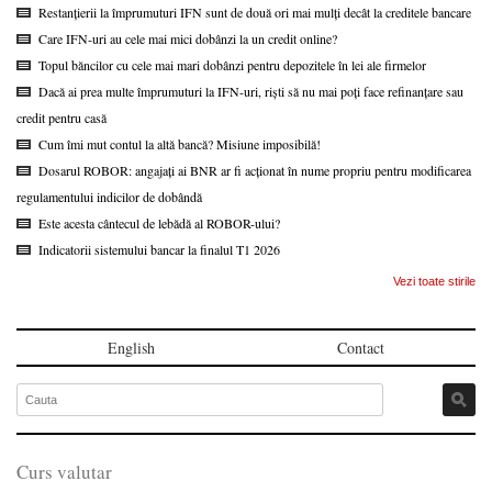
Restanțierii la împrumuturi IFN sunt de două ori mai mulți decât la creditele bancare
Care IFN-uri au cele mai mici dobânzi la un credit online?
Topul băncilor cu cele mai mari dobânzi pentru depozitele în lei ale firmelor
Dacă ai prea multe împrumuturi la IFN-uri, riști să nu mai poți face refinanțare sau
credit pentru casă
Cum îmi mut contul la altă bancă? Misiune imposibilă!
Dosarul ROBOR: angajați ai BNR ar fi acționat în nume propriu pentru modificarea
regulamentului indicilor de dobândă
Este acesta cântecul de lebădă al ROBOR-ului?
Indicatorii sistemului bancar la finalul T1 2026
Vezi toate stirile
English
Contact
Curs valutar