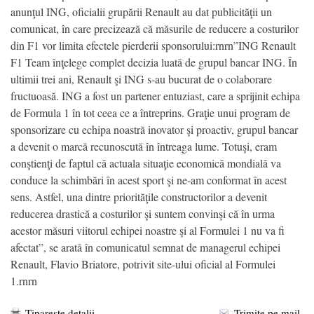
anunţul ING, oficialii grupării Renault au dat publicităţii un
comunicat, în care precizează că măsurile de reducere a costurilor
din F1 vor limita efectele pierderii sponsorului:rnrn”ING Renault
F1 Team înţelege complet decizia luată de grupul bancar ING. În
ultimii trei ani, Renault şi ING s-au bucurat de o colaborare
fructuoasă. ING a fost un partener entuziast, care a sprijinit echipa
de Formula 1 în tot ceea ce a întreprins. Graţie unui program de
sponsorizare cu echipa noastră inovator şi proactiv, grupul bancar
a devenit o marcă recunoscută în întreaga lume. Totuşi, eram
conştienţi de faptul că actuala situaţie economică mondială va
conduce la schimbări în acest sport şi ne-am conformat în acest
sens. Astfel, una dintre priorităţile constructorilor a devenit
reducerea drastică a costurilor şi suntem convinşi că în urma
acestor măsuri viitorul echipei noastre şi al Formulei 1 nu va fi
afectat”, se arată în comunicatul semnat de managerul echipei
Renault, Flavio Briatore, potrivit site-ului oficial al Formulei
1.rnrn
Tipareste detalii
Trimite pe mail