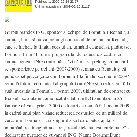
Publicat la: 2009-02-16 21:17
Ultima actualizare: 2009-02-16 21:17
Gurpul olandez ING, sponsor al echipei de Formula 1 Renault, a
anunţat, luni, că nu va prelungi contractul de trei ani cu Renault,
care se încheie la finalul acestui an, urmând ca astfel să părăsească
Formula 1.rnrn”În urma programului de reducere a costurilor
anunţat recent, ING confirmă astăzi că nu va prelungi contractul
se sponsorizare pe trei ani (2007-2009) semnat cu Renault şi că
pune capăt prezenţei sale în Formula 1 la finalul sezonului 2009″,
se arată într-un comunicat al grupului.rnrnING şi-a redus cu 40 la
sută investiţia în Formula 1 pentru 2009, ultimul an de contract cu
Renault, se arată în comunicatul citat.rnrnING anunţase la 26
ianuarie că va suprima 7.000 de locuri de muncă în lume în 2009,
în cadrul unui plan vizând reducerea costurilor, de un miliard de
euro.rnrn”Formula 1 era singurul sport care putea ajuta la
îmbunătăţirea imaginii noastre şi rezultatele au fost foarte bune”, a
declarat un purtător de cuvânt al ING, Nanne Bos.rnrnDupă