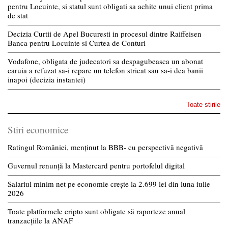
pentru Locuinte, si statul sunt obligati sa achite unui client prima
de stat
Decizia Curtii de Apel Bucuresti in procesul dintre Raiffeisen
Banca pentru Locuinte si Curtea de Conturi
Vodafone, obligata de judecatori sa despagubeasca un abonat
caruia a refuzat sa-i repare un telefon stricat sau sa-i dea banii
inapoi (decizia instantei)
Toate stirile
Stiri economice
Ratingul României, menținut la BBB- cu perspectivă negativă
Guvernul renunță la Mastercard pentru portofelul digital
Salariul minim net pe economie crește la 2.699 lei din luna iulie
2026
Toate platformele cripto sunt obligate să raporteze anual
tranzacțiile la ANAF