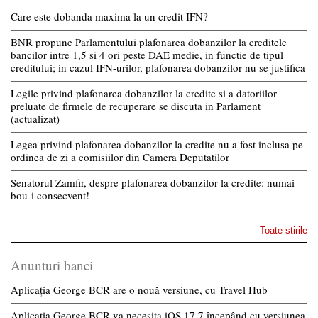
Care este dobanda maxima la un credit IFN?
BNR propune Parlamentului plafonarea dobanzilor la creditele
bancilor intre 1,5 si 4 ori peste DAE medie, in functie de tipul
creditului; in cazul IFN-urilor, plafonarea dobanzilor nu se justifica
Legile privind plafonarea dobanzilor la credite si a datoriilor
preluate de firmele de recuperare se discuta in Parlament
(actualizat)
Legea privind plafonarea dobanzilor la credite nu a fost inclusa pe
ordinea de zi a comisiilor din Camera Deputatilor
Senatorul Zamfir, despre plafonarea dobanzilor la credite: numai
bou-i consecvent!
Toate stirile
Anunturi banci
Aplicația George BCR are o nouă versiune, cu Travel Hub
Aplicația George BCR va necesita iOS 17.7 începând cu versiunea