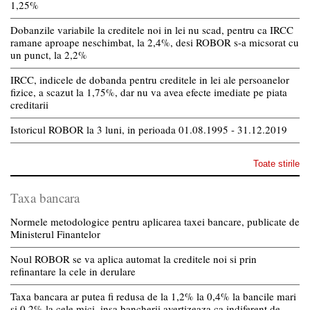
1,25%
Dobanzile variabile la creditele noi in lei nu scad, pentru ca IRCC
ramane aproape neschimbat, la 2,4%, desi ROBOR s-a micsorat cu
un punct, la 2,2%
IRCC, indicele de dobanda pentru creditele in lei ale persoanelor
fizice, a scazut la 1,75%, dar nu va avea efecte imediate pe piata
creditarii
Istoricul ROBOR la 3 luni, in perioada 01.08.1995 - 31.12.2019
Toate stirile
Taxa bancara
Normele metodologice pentru aplicarea taxei bancare, publicate de
Ministerul Finantelor
Noul ROBOR se va aplica automat la creditele noi si prin
refinantare la cele in derulare
Taxa bancara ar putea fi redusa de la 1,2% la 0,4% la bancile mari
si 0,2% la cele mici, insa bancherii avertizeaza ca indiferent de