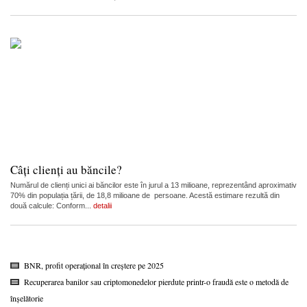
Câți clienți au băncile?
Numărul de clienți unici ai băncilor este în jurul a 13 milioane, reprezentând aproximativ
70% din populația țării, de 18,8 milioane de persoane. Acestă estimare rezultă din
două calcule: Conform...
detalii
BNR, profit operațional în creștere pe 2025
Recuperarea banilor sau criptomonedelor pierdute printr-o fraudă este o metodă de
înșelătorie