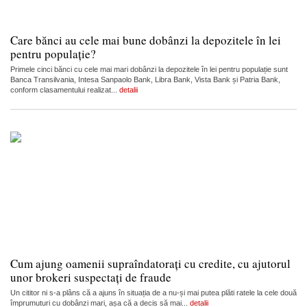
Care bănci au cele mai bune dobânzi la depozitele în lei
pentru populație?
Primele cinci bănci cu cele mai mari dobânzi la depozitele în lei pentru populație sunt
Banca Transilvania, Intesa Sanpaolo Bank, Libra Bank, Vista Bank și Patria Bank,
conform clasamentului realizat...
detalii
Cum ajung oamenii supraîndatorați cu credite, cu ajutorul
unor brokeri suspectați de fraude
Un cititor ni s-a plâns că a ajuns în situația de a nu-și mai putea plăti ratele la cele două
împrumuturi cu dobânzi mari, așa că a decis să mai...
detalii