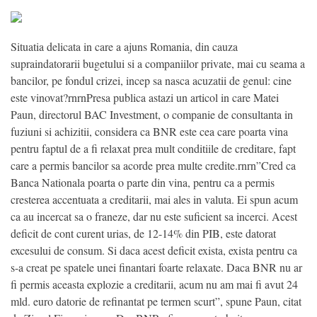
Situatia delicata in care a ajuns Romania, din cauza
supraindatorarii bugetului si a companiilor private, mai cu seama a
bancilor, pe fondul crizei, incep sa nasca acuzatii de genul: cine
este vinovat?rnrnPresa publica astazi un articol in care Matei
Paun, directorul BAC Investment, o companie de consultanta in
fuziuni si achizitii, considera ca BNR este cea care poarta vina
pentru faptul de a fi relaxat prea mult conditiile de creditare, fapt
care a permis bancilor sa acorde prea multe credite.rnrn”Cred ca
Banca Nationala poarta o parte din vina, pentru ca a permis
cresterea accentuata a creditarii, mai ales in valuta. Ei spun acum
ca au incercat sa o franeze, dar nu este suficient sa incerci. Acest
deficit de cont curent urias, de 12-14% din PIB, este datorat
excesului de consum. Si daca acest deficit exista, exista pentru ca
s-a creat pe spatele unei finantari foarte relaxate. Daca BNR nu ar
fi permis aceasta explozie a creditarii, acum nu am mai fi avut 24
mld. euro datorie de refinantat pe termen scurt”, spune Paun, citat