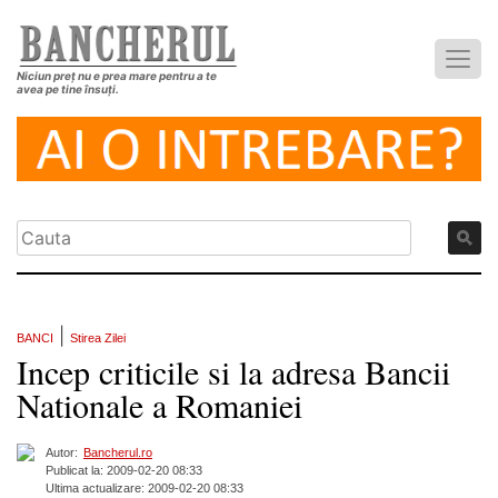
Niciun preț nu e prea mare pentru a te
avea pe tine însuți.
|
BANCI
Stirea Zilei
Incep criticile si la adresa Bancii
Nationale a Romaniei
Autor:
Bancherul.ro
Publicat la: 2009-02-20 08:33
Ultima actualizare: 2009-02-20 08:33