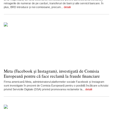
retragerile de numerar de pe carduri, transferuri de bani și alte servicii bancare. În
plus, BRD introduce și noi comisioane, precum...
detalii
Meta (Facebook și Instagram), investigată de Comisia
Europeană pentru că face reclamă la fraude financiare
Firma americană Meta, administratorul platformelor sociale Facebook și Instagram
sunt investigate în prezent de Comisia Europeană pentru o posibilă încălcare a Actului
privind Serviciile Digitale (DSA) privind promovarea reclamelor la...
detalii