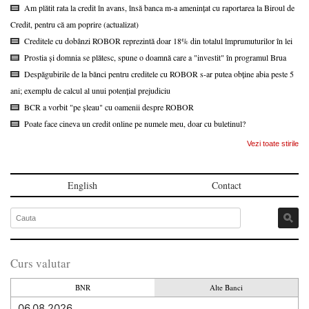
Am plătit rata la credit în avans, însă banca m-a amenințat cu raportarea la Biroul de
Credit, pentru că am poprire (actualizat)
Creditele cu dobânzi ROBOR reprezintă doar 18% din totalul împrumuturilor în lei
Prostia și domnia se plătesc, spune o doamnă care a "investit" în programul Brua
Despăgubirile de la bănci pentru creditele cu ROBOR s-ar putea obține abia peste 5
ani; exemplu de calcul al unui potențial prejudiciu
BCR a vorbit "pe șleau" cu oamenii despre ROBOR
Poate face cineva un credit online pe numele meu, doar cu buletinul?
Vezi toate stirile
English
Contact
Curs valutar
BNR
Alte Banci
06.08.2026