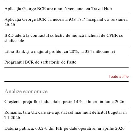
Aplicația George BCR are o nouă versiune, cu Travel Hub
Aplicația George BCR va necesita iOS 17.7 începând cu versiunea
26.26
BRD aderă la contractul colectiv de muncă încheiat de CPBR cu
sindicatele
Libra Bank și-a majorat profitul cu 20%, la 324 milioane lei
Programul BCR de sărbătorile de Paște
Toate stirile
Analize economice
Creșterea prețurilor industriale, peste 14% la intern în iunie 2026
România, țara UE care și-a ajustat cel mai mult deficitul bugetar în
T1 2026
Datoria publică, 60,2% din PIB pe date operative, în aprilie 2026