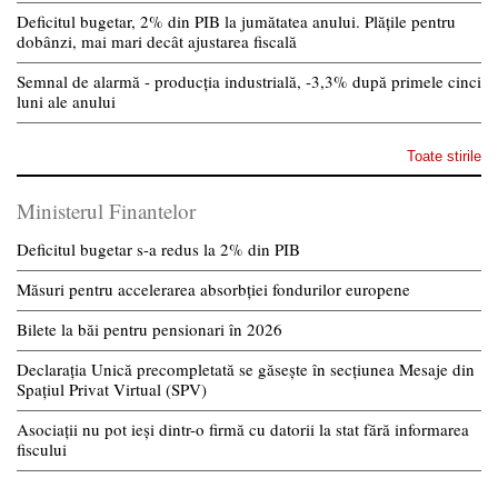
Deficitul bugetar, 2% din PIB la jumătatea anului. Plățile pentru
dobânzi, mai mari decât ajustarea fiscală
Semnal de alarmă - producția industrială, -3,3% după primele cinci
luni ale anului
Toate stirile
Ministerul Finantelor
Deficitul bugetar s-a redus la 2% din PIB
Măsuri pentru accelerarea absorbției fondurilor europene
Bilete la băi pentru pensionari în 2026
Declarația Unică precompletată se găsește în secțiunea Mesaje din
Spațiul Privat Virtual (SPV)
Asociații nu pot ieși dintr-o firmă cu datorii la stat fără informarea
fiscului