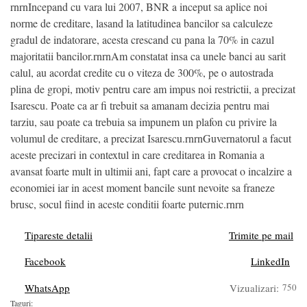
rnrnIncepand cu vara lui 2007, BNR a inceput sa aplice noi
norme de creditare, lasand la latitudinea bancilor sa calculeze
gradul de indatorare, acesta crescand cu pana la 70% in cazul
majoritatii bancilor.rnrnAm constatat insa ca unele banci au sarit
calul, au acordat credite cu o viteza de 300%, pe o autostrada
plina de gropi, motiv pentru care am impus noi restrictii, a precizat
Isarescu. Poate ca ar fi trebuit sa amanam decizia pentru mai
tarziu, sau poate ca trebuia sa impunem un plafon cu privire la
volumul de creditare, a precizat Isarescu.rnrnGuvernatorul a facut
aceste precizari in contextul in care creditarea in Romania a
avansat foarte mult in ultimii ani, fapt care a provocat o incalzire a
economiei iar in acest moment bancile sunt nevoite sa franeze
brusc, socul fiind in aceste conditii foarte puternic.rnrn
Tipareste detalii
Trimite pe mail
Facebook
LinkedIn
WhatsApp
Vizualizari:
750
Taguri: