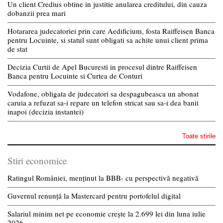
Un client Credius obtine in justitie anularea creditului, din cauza
dobanzii prea mari
Hotararea judecatoriei prin care Aedificium, fosta Raiffeisen Banca
pentru Locuinte, si statul sunt obligati sa achite unui client prima
de stat
Decizia Curtii de Apel Bucuresti in procesul dintre Raiffeisen
Banca pentru Locuinte si Curtea de Conturi
Vodafone, obligata de judecatori sa despagubeasca un abonat
caruia a refuzat sa-i repare un telefon stricat sau sa-i dea banii
inapoi (decizia instantei)
Toate stirile
Stiri economice
Ratingul României, menținut la BBB- cu perspectivă negativă
Guvernul renunță la Mastercard pentru portofelul digital
Salariul minim net pe economie crește la 2.699 lei din luna iulie
2026