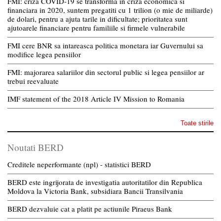
FMI: criza COVID-19 se transforma in criza economica si
financiara in 2020, suntem pregatiti cu 1 trilion (o mie de miliarde)
de dolari, pentru a ajuta tarile in dificultate; prioritatea sunt
ajutoarele financiare pentru familiile si firmele vulnerabile
FMI cere BNR sa intareasca politica monetara iar Guvernului sa
modifice legea pensiilor
FMI: majorarea salariilor din sectorul public si legea pensiilor ar
trebui reevaluate
IMF statement of the 2018 Article IV Mission to Romania
Toate stirile
Noutati BERD
Creditele neperformante (npl) - statistici BERD
BERD este ingrijorata de investigatia autoritatilor din Republica
Moldova la Victoria Bank, subsidiara Bancii Transilvania
BERD dezvaluie cat a platit pe actiunile Piraeus Bank