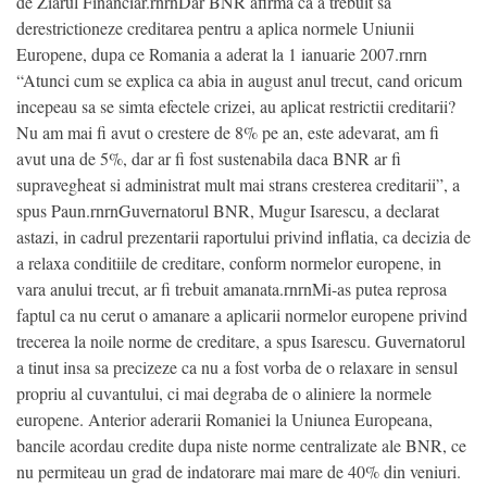
de Ziarul Financiar.rnrnDar BNR afirma ca a trebuit sa
derestrictioneze creditarea pentru a aplica normele Uniunii
Europene, dupa ce Romania a aderat la 1 ianuarie 2007.rnrn
“Atunci cum se explica ca abia in august anul trecut, cand oricum
incepeau sa se simta efectele crizei, au aplicat restrictii creditarii?
Nu am mai fi avut o crestere de 8% pe an, este adevarat, am fi
avut una de 5%, dar ar fi fost sustenabila daca BNR ar fi
supravegheat si administrat mult mai strans cresterea creditarii”, a
spus Paun.rnrnGuvernatorul BNR, Mugur Isarescu, a declarat
astazi, in cadrul prezentarii raportului privind inflatia, ca decizia de
a relaxa conditiile de creditare, conform normelor europene, in
vara anului trecut, ar fi trebuit amanata.rnrnMi-as putea reprosa
faptul ca nu cerut o amanare a aplicarii normelor europene privind
trecerea la noile norme de creditare, a spus Isarescu. Guvernatorul
a tinut insa sa precizeze ca nu a fost vorba de o relaxare in sensul
propriu al cuvantului, ci mai degraba de o aliniere la normele
europene. Anterior aderarii Romaniei la Uniunea Europeana,
bancile acordau credite dupa niste norme centralizate ale BNR, ce
nu permiteau un grad de indatorare mai mare de 40% din veniuri.