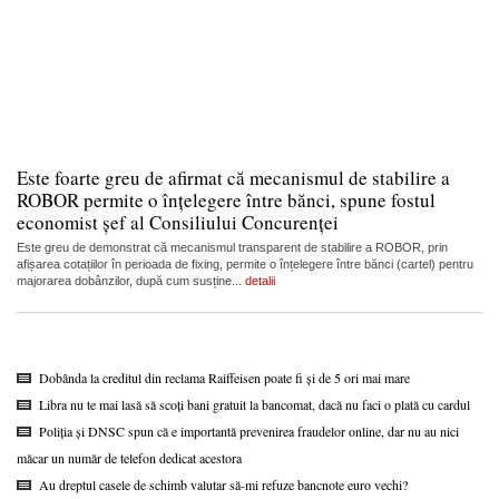
Este foarte greu de afirmat că mecanismul de stabilire a
ROBOR permite o înțelegere între bănci, spune fostul
economist șef al Consiliului Concurenței
Este greu de demonstrat că mecanismul transparent de stabilire a ROBOR, prin
afișarea cotațiilor în perioada de fixing, permite o înțelegere între bănci (cartel) pentru
majorarea dobânzilor, după cum susține...
detalii
Dobânda la creditul din reclama Raiffeisen poate fi și de 5 ori mai mare
Libra nu te mai lasă să scoți bani gratuit la bancomat, dacă nu faci o plată cu cardul
Poliția și DNSC spun că e importantă prevenirea fraudelor online, dar nu au nici
măcar un număr de telefon dedicat acestora
Au dreptul casele de schimb valutar să-mi refuze bancnote euro vechi?