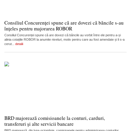
Consiliul Concurenței spune că are dovezi că băncile s-au
înțeles pentru majorarea ROBOR
Consiliul Concurenței spune că are dovezi că băncile au vorbit între ele pentru a-și
alinia cotațiile ROBOR la anumite niveluri, motiv pentru care au fost amendate și li s-a
cerut...
detalii
BRD majorează comisioanele la conturi, carduri,
transferuri și alte servicii bancare
BRD majorează, din luna octombrie, comisioanele pentru administrarea conturilor,