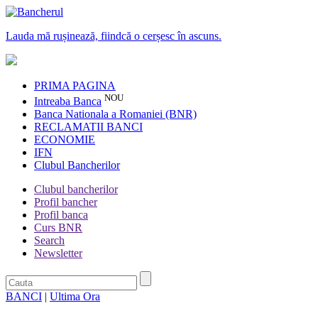
Lauda mă rușinează, fiindcă o cerșesc în ascuns.
PRIMA PAGINA
NOU
Intreaba Banca
Banca Nationala a Romaniei (BNR)
RECLAMATII BANCI
ECONOMIE
IFN
Clubul Bancherilor
Clubul bancherilor
Profil bancher
Profil banca
Curs BNR
Search
Newsletter
BANCI
|
Ultima Ora