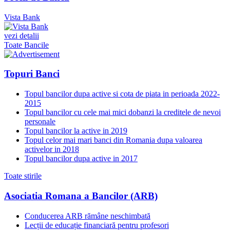
Vista Bank
vezi detalii
Toate Bancile
Topuri Banci
Topul bancilor dupa active si cota de piata in perioada 2022-
2015
Topul bancilor cu cele mai mici dobanzi la creditele de nevoi
personale
Topul bancilor la active in 2019
Topul celor mai mari banci din Romania dupa valoarea
activelor in 2018
Topul bancilor dupa active in 2017
Toate stirile
Asociatia Romana a Bancilor (ARB)
Conducerea ARB rămâne neschimbată
Lecții de educație financiară pentru profesori