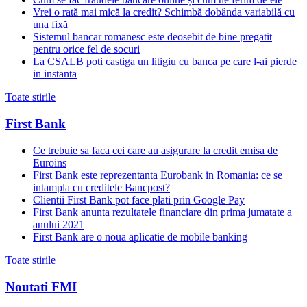
Vrei o rată mai mică la credit? Schimbă dobânda variabilă cu
una fixă
Sistemul bancar romanesc este deosebit de bine pregatit
pentru orice fel de socuri
La CSALB poti castiga un litigiu cu banca pe care l-ai pierde
in instanta
Toate stirile
First Bank
Ce trebuie sa faca cei care au asigurare la credit emisa de
Euroins
First Bank este reprezentanta Eurobank in Romania: ce se
intampla cu creditele Bancpost?
Clientii First Bank pot face plati prin Google Pay
First Bank anunta rezultatele financiare din prima jumatate a
anului 2021
First Bank are o noua aplicatie de mobile banking
Toate stirile
Noutati FMI