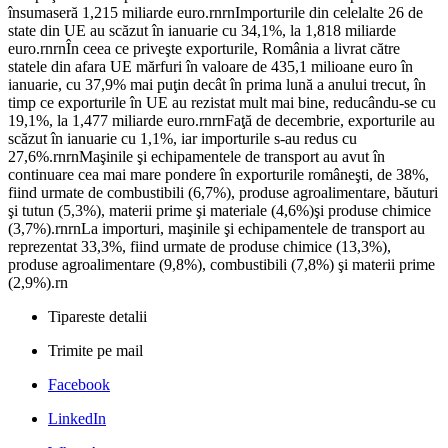
însumaseră 1,215 miliarde euro.rnrnImporturile din celelalte 26 de
state din UE au scăzut în ianuarie cu 34,1%, la 1,818 miliarde
euro.rnrnÎn ceea ce priveşte exporturile, România a livrat către
statele din afara UE mărfuri în valoare de 435,1 milioane euro în
ianuarie, cu 37,9% mai puţin decât în prima lună a anului trecut, în
timp ce exporturile în UE au rezistat mult mai bine, reducându-se cu
19,1%, la 1,477 miliarde euro.rnrnFaţă de decembrie, exporturile au
scăzut în ianuarie cu 1,1%, iar importurile s-au redus cu
27,6%.rnrnMaşinile şi echipamentele de transport au avut în
continuare cea mai mare pondere în exporturile româneşti, de 38%,
fiind urmate de combustibili (6,7%), produse agroalimentare, băuturi
şi tutun (5,3%), materii prime şi materiale (4,6%)şi produse chimice
(3,7%).rnrnLa importuri, maşinile şi echipamentele de transport au
reprezentat 33,3%, fiind urmate de produse chimice (13,3%),
produse agroalimentare (9,8%), combustibili (7,8%) şi materii prime
(2,9%).rn
Tipareste detalii
Trimite pe mail
Facebook
LinkedIn