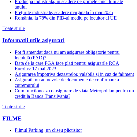
Producția industrială, în scădere pe primele cinci luni ale
anului
Prețurile industriale, scădere marginală în mai 2025
România, la 78% din PIB-ul mediu pe locuitor al UE
Toate stirile
Informatii utile asigurari
Pot fi amendat dacă nu am asigurare obligatorie pentru
locuință (PAD)?
Data de la care FGA face plati pentru asigurarile RCA
Euroins: 17 mai 2023
Asigurarea împotriva dezastrelor, valabilă și in caz de faliment
Asiguratii nu au nevoie de documente de confirmare a
cutremurului
Cum functioneaza o asigurare de viata Metropolitan pentru un
credit la Banca Transilvania?
Toate stirile
FILME
Filmul Parking, un cliseu plictisitor