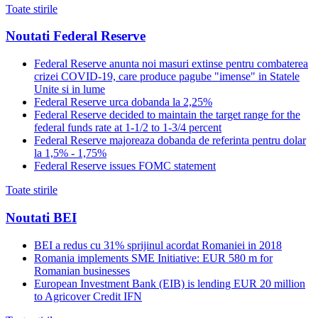
Toate stirile
Noutati Federal Reserve
Federal Reserve anunta noi masuri extinse pentru combaterea
crizei COVID-19, care produce pagube "imense" in Statele
Unite si in lume
Federal Reserve urca dobanda la 2,25%
Federal Reserve decided to maintain the target range for the
federal funds rate at 1-1/2 to 1-3/4 percent
Federal Reserve majoreaza dobanda de referinta pentru dolar
la 1,5% - 1,75%
Federal Reserve issues FOMC statement
Toate stirile
Noutati BEI
BEI a redus cu 31% sprijinul acordat Romaniei in 2018
Romania implements SME Initiative: EUR 580 m for
Romanian businesses
European Investment Bank (EIB) is lending EUR 20 million
to Agricover Credit IFN