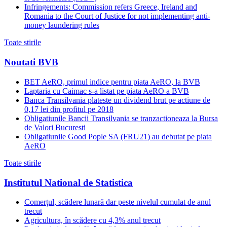
Infringements: Commission refers Greece, Ireland and
Romania to the Court of Justice for not implementing anti-
money laundering rules
Toate stirile
Noutati BVB
BET AeRO, primul indice pentru piata AeRO, la BVB
Laptaria cu Caimac s-a listat pe piata AeRO a BVB
Banca Transilvania plateste un dividend brut pe actiune de
0,17 lei din profitul pe 2018
Obligatiunile Bancii Transilvania se tranzactioneaza la Bursa
de Valori Bucuresti
Obligatiunile Good Pople SA (FRU21) au debutat pe piata
AeRO
Toate stirile
Institutul National de Statistica
Comerțul, scădere lunară dar peste nivelul cumulat de anul
trecut
Agricultura, în scădere cu 4,3% anul trecut