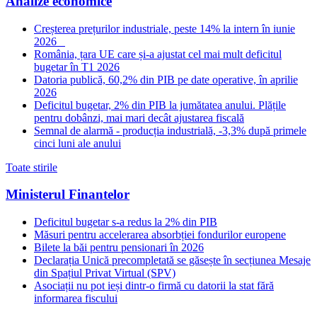
Analize economice
Creșterea prețurilor industriale, peste 14% la intern în iunie
2026
România, țara UE care și-a ajustat cel mai mult deficitul
bugetar în T1 2026
Datoria publică, 60,2% din PIB pe date operative, în aprilie
2026
Deficitul bugetar, 2% din PIB la jumătatea anului. Plățile
pentru dobânzi, mai mari decât ajustarea fiscală
Semnal de alarmă - producția industrială, -3,3% după primele
cinci luni ale anului
Toate stirile
Ministerul Finantelor
Deficitul bugetar s-a redus la 2% din PIB
Măsuri pentru accelerarea absorbției fondurilor europene
Bilete la băi pentru pensionari în 2026
Declarația Unică precompletată se găsește în secțiunea Mesaje
din Spațiul Privat Virtual (SPV)
Asociații nu pot ieși dintr-o firmă cu datorii la stat fără
informarea fiscului