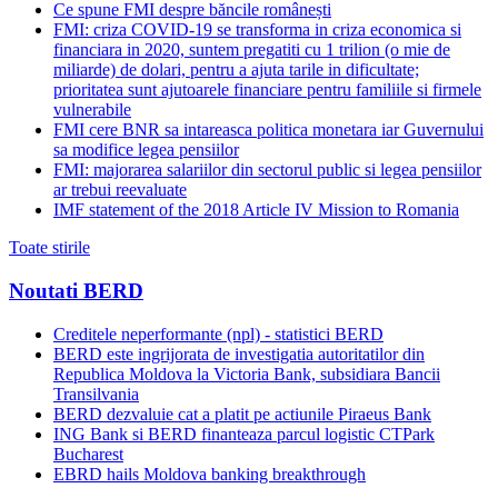
Ce spune FMI despre băncile românești
FMI: criza COVID-19 se transforma in criza economica si
financiara in 2020, suntem pregatiti cu 1 trilion (o mie de
miliarde) de dolari, pentru a ajuta tarile in dificultate;
prioritatea sunt ajutoarele financiare pentru familiile si firmele
vulnerabile
FMI cere BNR sa intareasca politica monetara iar Guvernului
sa modifice legea pensiilor
FMI: majorarea salariilor din sectorul public si legea pensiilor
ar trebui reevaluate
IMF statement of the 2018 Article IV Mission to Romania
Toate stirile
Noutati BERD
Creditele neperformante (npl) - statistici BERD
BERD este ingrijorata de investigatia autoritatilor din
Republica Moldova la Victoria Bank, subsidiara Bancii
Transilvania
BERD dezvaluie cat a platit pe actiunile Piraeus Bank
ING Bank si BERD finanteaza parcul logistic CTPark
Bucharest
EBRD hails Moldova banking breakthrough