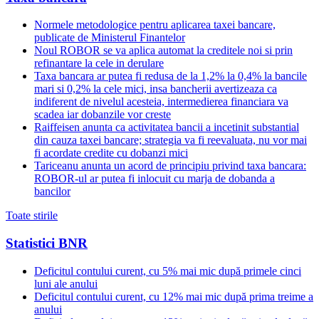
Normele metodologice pentru aplicarea taxei bancare,
publicate de Ministerul Finantelor
Noul ROBOR se va aplica automat la creditele noi si prin
refinantare la cele in derulare
Taxa bancara ar putea fi redusa de la 1,2% la 0,4% la bancile
mari si 0,2% la cele mici, insa bancherii avertizeaza ca
indiferent de nivelul acesteia, intermedierea financiara va
scadea iar dobanzile vor creste
Raiffeisen anunta ca activitatea bancii a incetinit substantial
din cauza taxei bancare; strategia va fi reevaluata, nu vor mai
fi acordate credite cu dobanzi mici
Tariceanu anunta un acord de principiu privind taxa bancara:
ROBOR-ul ar putea fi inlocuit cu marja de dobanda a
bancilor
Toate stirile
Statistici BNR
Deficitul contului curent, cu 5% mai mic după primele cinci
luni ale anului
Deficitul contului curent, cu 12% mai mic după prima treime a
anului