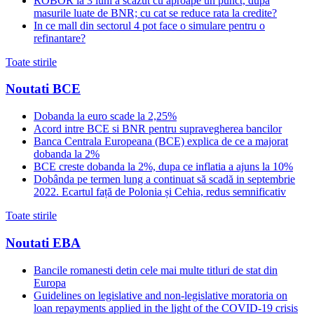
ROBOR la 3 luni a scazut cu aproape un punct, dupa
masurile luate de BNR; cu cat se reduce rata la credite?
In ce mall din sectorul 4 pot face o simulare pentru o
refinantare?
Toate stirile
Noutati BCE
Dobanda la euro scade la 2,25%
Acord intre BCE si BNR pentru supravegherea bancilor
Banca Centrala Europeana (BCE) explica de ce a majorat
dobanda la 2%
BCE creste dobanda la 2%, dupa ce inflatia a ajuns la 10%
Dobânda pe termen lung a continuat să scadă in septembrie
2022. Ecartul față de Polonia și Cehia, redus semnificativ
Toate stirile
Noutati EBA
Bancile romanesti detin cele mai multe titluri de stat din
Europa
Guidelines on legislative and non-legislative moratoria on
loan repayments applied in the light of the COVID-19 crisis