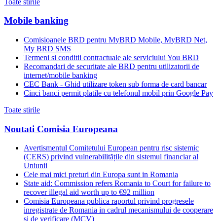
Toate stirile
Mobile banking
Comisioanele BRD pentru MyBRD Mobile, MyBRD Net,
My BRD SMS
Termeni si conditii contractuale ale serviciului You BRD
Recomandari de securitate ale BRD pentru utilizatorii de
internet/mobile banking
CEC Bank - Ghid utilizare token sub forma de card bancar
Cinci banci permit platile cu telefonul mobil prin Google Pay
Toate stirile
Noutati Comisia Europeana
Avertismentul Comitetului European pentru risc sistemic
(CERS) privind vulnerabilitățile din sistemul financiar al
Uniunii
Cele mai mici preturi din Europa sunt in Romania
State aid: Commission refers Romania to Court for failure to
recover illegal aid worth up to €92 million
Comisia Europeana publica raportul privind progresele
inregistrate de Romania in cadrul mecanismului de cooperare
si de verificare (MCV)