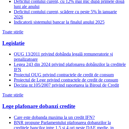
Deficitul contului curent, cu 12% mai mic după primele două
luni ale anului
Deficitul contului curent, scădere cu peste 5% în ianuarie
2026
Indicatorii sistemului bancar la finalul anului 2025
Toate stirile
Legislatie
OUG 13/2011 privind dobânda legală remuneratorie și
penalizatoare
Legea 243 din 2024 privind plafonarea dobânzilor la creditele
IFN
Proiectul OUG privind contractele de credit de consum
Proiectul de Lege privind contractele de credit de consum
Decizia nr.105/2007 privind raportarea la Biroul de Credit
Toate stirile
Lege plafonare dobanzi credite
Care este dobanda maxima la un credit IFN?
BNR propune Parlamentului plafonarea dobanzilor la
creditele bancilor intre 1,5 si 4 ori peste DAE medie, in