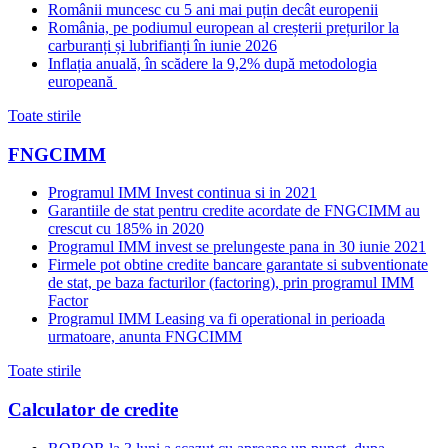
Românii muncesc cu 5 ani mai puțin decât europenii
România, pe podiumul european al creșterii prețurilor la
carburanți și lubrifianți în iunie 2026
Inflația anuală, în scădere la 9,2% după metodologia
europeană
Toate stirile
FNGCIMM
Programul IMM Invest continua si in 2021
Garantiile de stat pentru credite acordate de FNGCIMM au
crescut cu 185% in 2020
Programul IMM invest se prelungeste pana in 30 iunie 2021
Firmele pot obtine credite bancare garantate si subventionate
de stat, pe baza facturilor (factoring), prin programul IMM
Factor
Programul IMM Leasing va fi operational in perioada
urmatoare, anunta FNGCIMM
Toate stirile
Calculator de credite