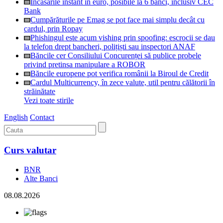
Încasările instant în euro, posibile la 6 bănci, inclusiv CEC
Bank
Cumpărăturile pe Emag se pot face mai simplu decât cu
cardul, prin Ropay
Phishingul este acum vishing prin spoofing: escrocii se dau
la telefon drept bancheri, polițiști sau inspectori ANAF
Băncile cer Consiliului Concurenței să publice probele
privind pretinsa manipulare a ROBOR
Băncile europene pot verifica românii la Biroul de Credit
Cardul Multicurrency, în zece valute, util pentru călătorii în
străinătate
Vezi toate stirile
English
Contact
Curs valutar
BNR
Alte Banci
08.08.2026