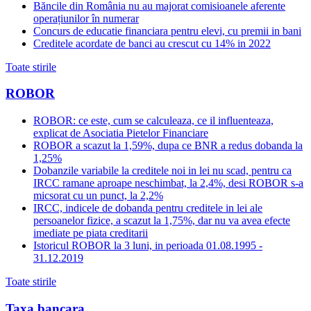
Băncile din România nu au majorat comisioanele aferente
operațiunilor în numerar
Concurs de educatie financiara pentru elevi, cu premii in bani
Creditele acordate de banci au crescut cu 14% in 2022
Toate stirile
ROBOR
ROBOR: ce este, cum se calculeaza, ce il influenteaza,
explicat de Asociatia Pietelor Financiare
ROBOR a scazut la 1,59%, dupa ce BNR a redus dobanda la
1,25%
Dobanzile variabile la creditele noi in lei nu scad, pentru ca
IRCC ramane aproape neschimbat, la 2,4%, desi ROBOR s-a
micsorat cu un punct, la 2,2%
IRCC, indicele de dobanda pentru creditele in lei ale
persoanelor fizice, a scazut la 1,75%, dar nu va avea efecte
imediate pe piata creditarii
Istoricul ROBOR la 3 luni, in perioada 01.08.1995 -
31.12.2019
Toate stirile
Taxa bancara