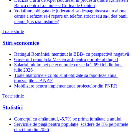
Decizia Curtii de Apel Bucuresti in procesul dintre Raiffeisen
Banca pentru Locuinte si Curtea de Conturi
Vodafone, obligata de judecatori sa despagubeasca un abonat
caruia a refuzat sa-i repare un telefon stricat sau sa-i dea banii
inapoi (decizia instantei)
Toate stirile
Stiri economice
Ratingul României, menținut la BBB- cu perspectivă negativă
Guvernul renunță la Mastercard pentru portofelul digital
Salariul minim net pe economie crește la 2.699 lei din luna
iulie 2026
Toate platformele cripto sunt obligate să raporteze anual
tranzacțiile la ANAF
Mobilizare pentru implementarea proiectelor din PNRR
Toate stirile
Statistici
Comerțul cu amănuntul, -5,7% pe prima jumătate a anului
Serviciile de piață pentru populație, scădere de 8% pe primele
cinci luni din 2026