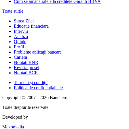
Cum se amana ratele la creditele Garanti BBVA
Toate stirile
Stirea Zilei
Educatie financiara
Interviu
Analiza
Opinie
Profil
Probleme aplicații bancare
Cariera
Noutati BNR
Revista presei
Noutati BCE
Termeni și condiții
Politica de confidențialitate
Copyright © 2007 - 2026 Bancherul.
Toate drepturile rezervate.
Developed by
Mevomedia