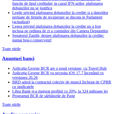
functie de tipul creditului; in cazul IFN-urilor, plafonarea
dobanzilor nu se justifica
Legile privind plafonarea dobanzilor la credite si a datoriilor
preluate de firmele de recuperare se discuta in Parlament
(actualizat)
Legea privind plafonarea dobanzilor la credite nu a fost
inclusa pe ordinea de zi a comisiilor din Camera Deputatilor
Senatorul Zamfir, despre plafonarea dobanzilor la credite:
numai bou-i consecvent!
Toate stirile
Anunturi banci
Aplicația George BCR are o nouă versiune, cu Travel Hub
Aplicația George BCR va necesita iOS 17.7 începând cu
versiunea 26.26
BRD aderă la contractul colectiv de muncă încheiat de CPBR
cu sindicatele
Libra Bank și-a majorat profitul cu 20%, la 324 milioane lei
Programul BCR de sărbătorile de Paște
Toate stirile