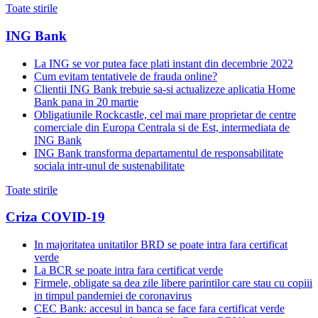
Toate stirile
ING Bank
La ING se vor putea face plati instant din decembrie 2022
Cum evitam tentativele de frauda online?
Clientii ING Bank trebuie sa-si actualizeze aplicatia Home
Bank pana in 20 martie
Obligatiunile Rockcastle, cel mai mare proprietar de centre
comerciale din Europa Centrala si de Est, intermediata de
ING Bank
ING Bank transforma departamentul de responsabilitate
sociala intr-unul de sustenabilitate
Toate stirile
Criza COVID-19
In majoritatea unitatilor BRD se poate intra fara certificat
verde
La BCR se poate intra fara certificat verde
Firmele, obligate sa dea zile libere parintilor care stau cu copiii
in timpul pandemiei de coronavirus
CEC Bank: accesul in banca se face fara certificat verde