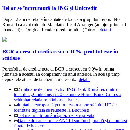
Teilor se împrumută la ING și Unicredit
După 12 ani de relație în calitate de bancă a grupului Teilor, ING
România a avut rolul de Mandated Lead Arranger (aranjor principal
mandatat) și Original Lender (creditor inițial) într-o...
detalii
BCR a crescut creditarea cu 10%, profitul este în
scădere
Portofoliul de credite nete al BCR a crescut cu 9,9% în prima
jumătate a acestui an comparativ cu anul anterior. În același timp,
depozitele atrase de la clienți au crescut...
detalii
2 milioane de clienți activi ING Bank România, dintr-un
total de 2,2 milioane, și 20 de ani de Home’Bank. Cum s-a
schimbat relația românilor cu banca
Inițiativa europeană pentru testarea portofelului UE de
identitate digitală se reunește la București
Tot mai mulți români își fac pensie privată
Datele de cadastru ale ANCPI sunt în siguranță și nu au fost
furate de hackeri