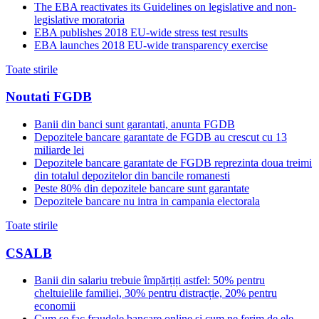
The EBA reactivates its Guidelines on legislative and non-
legislative moratoria
EBA publishes 2018 EU-wide stress test results
EBA launches 2018 EU-wide transparency exercise
Toate stirile
Noutati FGDB
Banii din banci sunt garantati, anunta FGDB
Depozitele bancare garantate de FGDB au crescut cu 13
miliarde lei
Depozitele bancare garantate de FGDB reprezinta doua treimi
din totalul depozitelor din bancile romanesti
Peste 80% din depozitele bancare sunt garantate
Depozitele bancare nu intra in campania electorala
Toate stirile
CSALB
Banii din salariu trebuie împărțiți astfel: 50% pentru
cheltuielile familiei, 30% pentru distracție, 20% pentru
economii
Cum se fac fraudele bancare online și cum ne ferim de ele