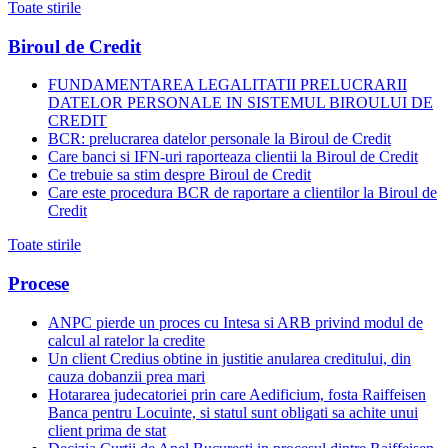
Toate stirile
Biroul de Credit
FUNDAMENTAREA LEGALITATII PRELUCRARII
DATELOR PERSONALE IN SISTEMUL BIROULUI DE
CREDIT
BCR: prelucrarea datelor personale la Biroul de Credit
Care banci si IFN-uri raporteaza clientii la Biroul de Credit
Ce trebuie sa stim despre Biroul de Credit
Care este procedura BCR de raportare a clientilor la Biroul de
Credit
Toate stirile
Procese
ANPC pierde un proces cu Intesa si ARB privind modul de
calcul al ratelor la credite
Un client Credius obtine in justitie anularea creditului, din
cauza dobanzii prea mari
Hotararea judecatoriei prin care Aedificium, fosta Raiffeisen
Banca pentru Locuinte, si statul sunt obligati sa achite unui
client prima de stat