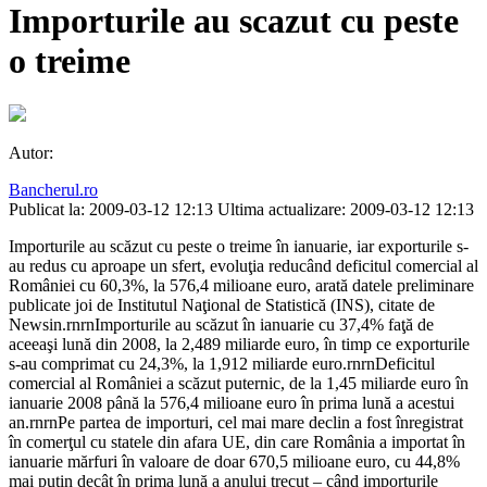
Importurile au scazut cu peste
o treime
Autor:
Bancherul.ro
Publicat la: 2009-03-12 12:13
Ultima actualizare: 2009-03-12 12:13
Importurile au scăzut cu peste o treime în ianuarie, iar exporturile s-
au redus cu aproape un sfert, evoluţia reducând deficitul comercial al
României cu 60,3%, la 576,4 milioane euro, arată datele preliminare
publicate joi de Institutul Naţional de Statistică (INS), citate de
Newsin.rnrnImporturile au scăzut în ianuarie cu 37,4% faţă de
aceeaşi lună din 2008, la 2,489 miliarde euro, în timp ce exporturile
s-au comprimat cu 24,3%, la 1,912 miliarde euro.rnrnDeficitul
comercial al României a scăzut puternic, de la 1,45 miliarde euro în
ianuarie 2008 până la 576,4 milioane euro în prima lună a acestui
an.rnrnPe partea de importuri, cel mai mare declin a fost înregistrat
în comerţul cu statele din afara UE, din care România a importat în
ianuarie mărfuri în valoare de doar 670,5 milioane euro, cu 44,8%
mai puţin decât în prima lună a anului trecut – când importurile