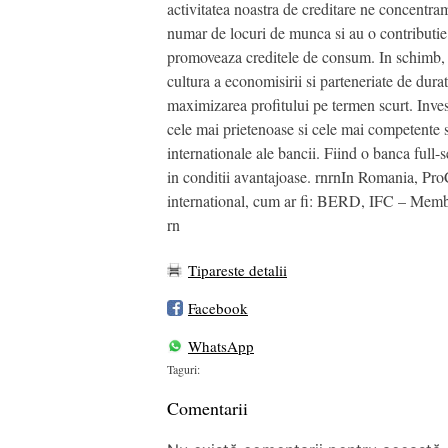
activitatea noastra de creditare ne concentra
numar de locuri de munca si au o contributie 
promoveaza creditele de consum. In schimb, n
cultura a economisirii si parteneriate de durat
maximizarea profitului pe termen scurt. Invest
cele mai prietenoase si cele mai competente se
internationale ale bancii. Fiind o banca full
in conditii avantajoase. rnrnIn Romania, ProCr
international, cum ar fi: BERD, IFC – Mem
rn
Tipareste detalii
Facebook
WhatsApp
Taguri:
Comentarii