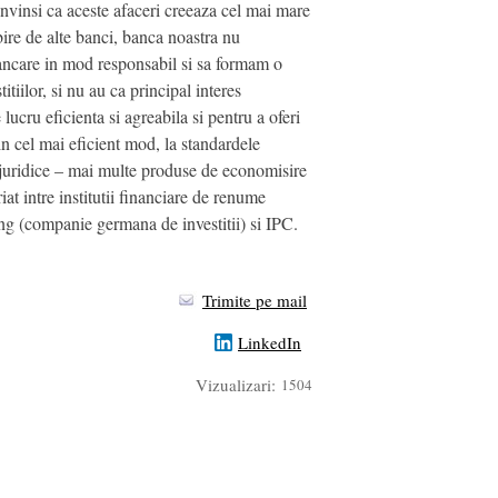
onvinsi ca aceste afaceri creeaza cel mai mare
ire de alte banci, banca noastra nu
bancare in mod responsabil si sa formam o
tiilor, si nu au ca principal interes
ucru eficienta si agreabila si pentru a oferi
 in cel mai eficient mod, la standardele
i juridice – mai multe produse de economisire
at intre institutii financiare de renume
 (companie germana de investitii) si IPC.
Trimite pe mail
LinkedIn
Vizualizari:
1504