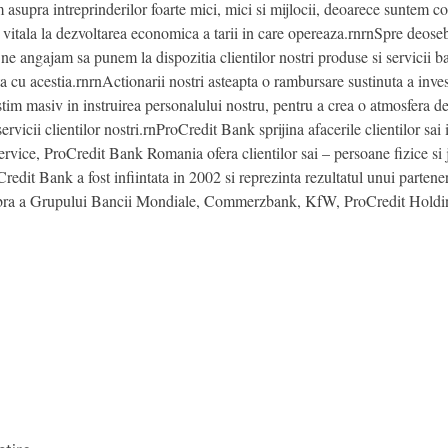
m asupra intreprinderilor foarte mici, mici si mijlocii, deoarece suntem c
vitala la dezvoltarea economica a tarii in care opereaza.rnrnSpre deoseb
e angajam sa punem la dispozitia clientilor nostri produse si servicii 
a cu acestia.rnrnActionarii nostri asteapta o rambursare sustinuta a investi
im masiv in instruirea personalului nostru, pentru a crea o atmosfera de l
rvicii clientilor nostri.rnProCredit Bank sprijina afacerile clientilor sai
-service, ProCredit Bank Romania ofera clientilor sai – persoane fizice s
edit Bank a fost infiintata in 2002 si reprezinta rezultatul unui parteneri
bra a Grupului Bancii Mondiale, Commerzbank, KfW, ProCredit Holding