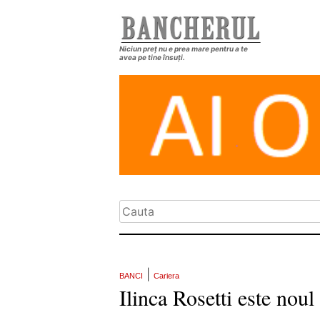
Niciun preț nu e prea mare pentru a te
avea pe tine însuți.
|
BANCI
Cariera
Ilinca Rosetti este nou