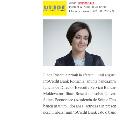
Autor:
Bancherul.ro
Publicat la: 2010-08-26 12:30
Ultima actualizare: 2010-08-26 12:30
Ilinca Rosetti a primit la sfarsitul lunii au
ProCredit Bank Romania, anunta banca.rnrnIn
functia de Director Executiv Servicii Bancar
Moldova.rnrnIlinca Rosetti a absolvit Univer
Stiinte Economice (Academia de Stiinte Econ
bancii in ultimii doi ani si activeaza in pr
neschimbata.rnrnProCredit Bank este o banca o