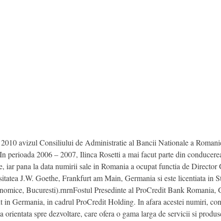
gust 2010 avizul Consiliului de Administratie al Bancii Nationale a Roman
 perioada 2006 – 2007, Ilinca Rosetti a mai facut parte din conducer
e, iar pana la data numirii sale in Romania a ocupat functia de Directo
sitatea J.W. Goethe, Frankfurt am Main, Germania si este licentiata in 
omice, Bucuresti).rnrnFostul Presedinte al ProCredit Bank Romania, Gi
ezent in Germania, in cadrul ProCredit Holding. In afara acestei numiri
rientata spre dezvoltare, care ofera o gama larga de servicii si produse