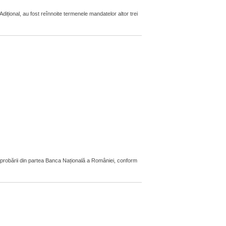
țional, au fost reînnoite termenele mandatelor altor trei
aprobării din partea Banca Națională a României, conform