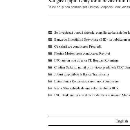
S-a găsit țapul ispășitor al dezastrului f
În loc să-și dea demisia șeful Intesa Sanpaolo Bank, Alessio 
Se inventează o nouă meserie: consilierea datornicilor l
Banca de Investiții și Dezvoltare (BID) va publica un a
Ce salarii are conducerea Procredit
Florina Moisei preia conducerea Revolut
ING are un nou director IT: Bogdan Rotunjanu
Cristian Saitariu, numit prim-vicepresedintele CEC Ba
Joburi disponibile la Banca Transilvania
Exim Banca Romaneasca are o noua conducere
Ioana Gheorghiade devine sefa riscului la BCR
ING Bank are un nou director de resurse umane: Maria
English