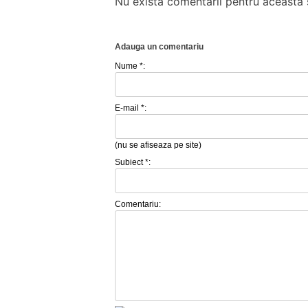
Nu există comentarii pentru această ș
Adauga un comentariu
Nume *:
E-mail *:
(nu se afiseaza pe site)
Subiect *:
Comentariu: