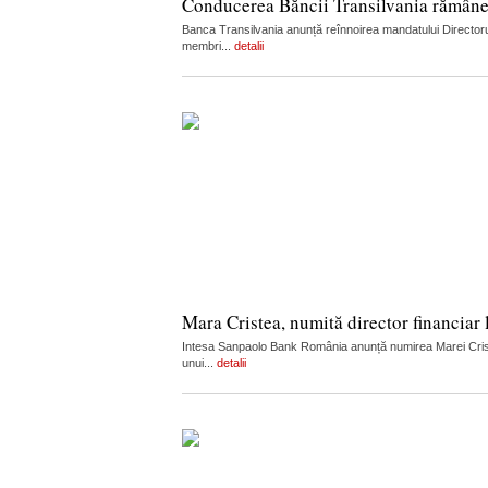
Conducerea Băncii Transilvania rămân
Banca Transilvania anunță reînnoirea mandatului Directorul
membri...
detalii
Mara Cristea, numită director financia
Intesa Sanpaolo Bank România anunță numirea Marei Cristea
unui...
detalii