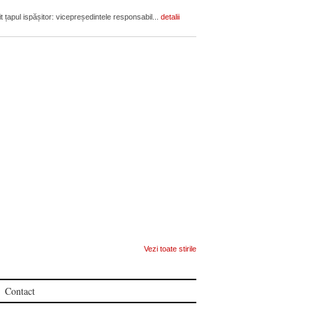
it țapul ispășitor: vicepreședintele responsabil...
detalii
Vezi toate stirile
Contact