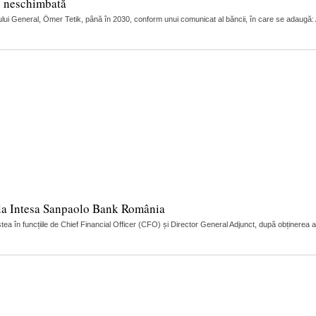
e neschimbată
ui General, Ömer Tetik, până în 2030, conform unui comunicat al băncii, în care se adaugă: Adi
r la Intesa Sanpaolo Bank România
 în funcțiile de Chief Financial Officer (CFO) și Director General Adjunct, după obținerea 