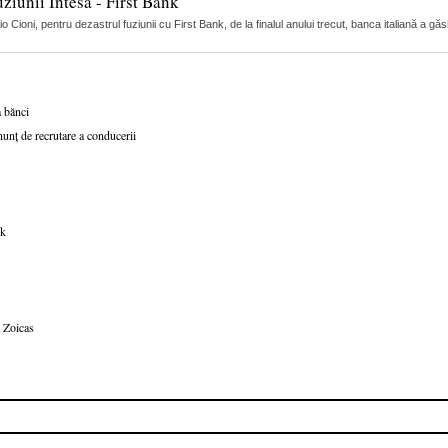
uziunii Intesa - First Bank
Cioni, pentru dezastrul fuziunii cu First Bank, de la finalul anului trecut, banca italiană a găs
a bănci
nunț de recrutare a conducerii
nk
 Zoicas