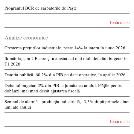
Programul BCR de sărbătorile de Paște
Toate stirile
Analize economice
Creșterea prețurilor industriale, peste 14% la intern în iunie 2026
România, țara UE care și-a ajustat cel mai mult deficitul bugetar în
T1 2026
Datoria publică, 60,2% din PIB pe date operative, în aprilie 2026
Deficitul bugetar, 2% din PIB la jumătatea anului. Plățile pentru
dobânzi, mai mari decât ajustarea fiscală
Semnal de alarmă - producția industrială, -3,3% după primele cinci
luni ale anului
Toate stirile