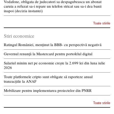
Vodafone, obligata de judecatori sa despagubeasca un abonat
caruia a refuzat sa-i repare un telefon stricat sau sa-i dea banii
inapoi (decizia instantei)
Toate stirile
Stiri economice
Ratingul României, menținut la BBB- cu perspectivă negativă
Guvernul renunță la Mastercard pentru portofelul digital
Salariul minim net pe economie crește la 2.699 lei din luna iulie
2026
Toate platformele cripto sunt obligate să raporteze anual
tranzacțiile la ANAF
Mobilizare pentru implementarea proiectelor din PNRR
Toate stirile