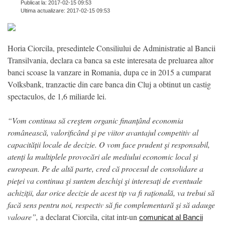
Publicat la: 2017-02-15 09:53
Ultima actualizare: 2017-02-15 09:53
Horia Ciorcila, presedintele Consiliului de Administratie al Bancii
Transilvania, declara ca banca sa este interesata de preluarea altor
banci scoase la vanzare in Romania, dupa ce in 2015 a cumparat
Volksbank, tranzactie din care banca din Cluj a obtinut un castig
spectaculos, de 1,6 miliarde lei.
“Vom continua să creştem organic finanțând economia
românească, valorificând şi pe viitor avantajul competitiv al
capacității locale de decizie. O vom face prudent şi responsabil,
atenți la multiplele provocări ale mediului economic local şi
european. Pe de altă parte, cred că procesul de consolidare a
pieței va continua şi suntem deschişi şi interesați de eventuale
achiziții, dar orice decizie de acest tip va fi rațională, va trebui să
facă sens pentru noi, respectiv să fie complementară şi să adauge
valoare”,
a declarat Ciorcila, citat intr-un
comunicat al Bancii