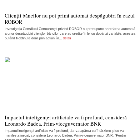
Clienții băncilor nu pot primi automat despăgubiri în cazul
ROBOR
Investigația Consiliului Concurenței privind ROBOR nu presupune acordarea automată
a unor despăgubiri clienților băncilor care au credite în lei cu dobânzi variabile, acestea
putând fi obținute doar prin acțiuni în...
detalii
Impactul inteligenței artificiale va fi profund, consideră
Leonardo Badea, Prim-viceguvernator BNR
Impactul inteligenței artificiale va fi profund, dar va apărea cu întârziere și se va
manifesta inegal, consideră Leonardo Badea, Prim-viceguvernator BNR. "Pentru