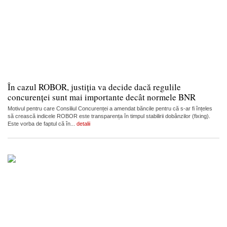
În cazul ROBOR, justiția va decide dacă regulile
concurenței sunt mai importante decât normele BNR
Motivul pentru care Consiliul Concurenței a amendat băncile pentru că s-ar fi înțeles
să crească indicele ROBOR este transparența în timpul stabilirii dobânzilor (fixing).
Este vorba de faptul că în...
detalii