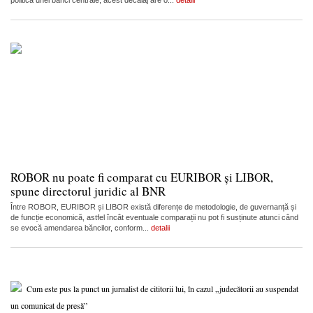
politica unei bănci centrale, acest decalaj are o...
detalii
ROBOR nu poate fi comparat cu EURIBOR și LIBOR,
spune directorul juridic al BNR
Între ROBOR, EURIBOR și LIBOR există diferențe de metodologie, de guvernanță și
de funcție economică, astfel încât eventuale comparații nu pot fi susținute atunci când
se evocă amendarea băncilor, conform...
detalii
Cum este pus la punct un jurnalist de cititorii lui, în cazul „judecătorii au suspendat
un comunicat de presă”