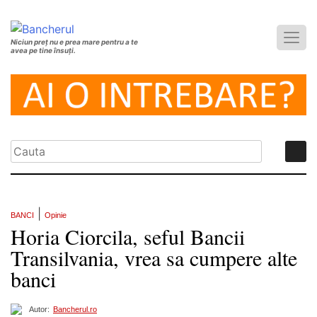
Niciun preț nu e prea mare pentru a te
avea pe tine însuți.
|
BANCI
Opinie
Horia Ciorcila, seful Bancii
Transilvania, vrea sa cumpere alte
banci
Autor:
Bancherul.ro