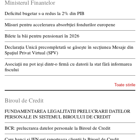
Ministerul Finantelor
Deficitul bugetar s-a redus la 2% din PIB
Măsuri pentru accelerarea absorbției fondurilor europene
Bilete la băi pentru pensionari în 2026
Declarația Unică precompletată se găsește în secțiunea Mesaje din
Spațiul Privat Virtual (SPV)
Asociații nu pot ieși dintr-o firmă cu datorii la stat fără informarea
fiscului
Toate stirile
Biroul de Credit
FUNDAMENTAREA LEGALITATII PRELUCRARII DATELOR
PERSONALE IN SISTEMUL BIROULUI DE CREDIT
BCR: prelucrarea datelor personale la Biroul de Credit
Care banci si IFN-uri raporteaza clientii la Biroul de Credit