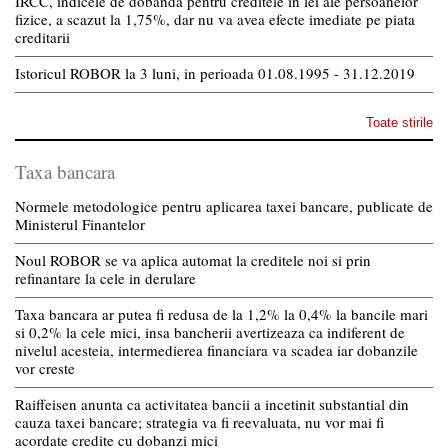
IRCC, indicele de dobanda pentru creditele in lei ale persoanelor
fizice, a scazut la 1,75%, dar nu va avea efecte imediate pe piata
creditarii
Istoricul ROBOR la 3 luni, in perioada 01.08.1995 - 31.12.2019
Toate stirile
Taxa bancara
Normele metodologice pentru aplicarea taxei bancare, publicate de
Ministerul Finantelor
Noul ROBOR se va aplica automat la creditele noi si prin
refinantare la cele in derulare
Taxa bancara ar putea fi redusa de la 1,2% la 0,4% la bancile mari
si 0,2% la cele mici, insa bancherii avertizeaza ca indiferent de
nivelul acesteia, intermedierea financiara va scadea iar dobanzile
vor creste
Raiffeisen anunta ca activitatea bancii a incetinit substantial din
cauza taxei bancare; strategia va fi reevaluata, nu vor mai fi
acordate credite cu dobanzi mici