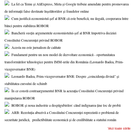
La fel ca Temu și AliExpress, Meta și Google trebuie amendate pentru promovarea
de informații false destinate înșelătoriilor și fraudelor online
Cum justifică economistul-șef al BNR că este benefică, nu ilegală, cooperarea între
bănci pentru stabilirea ROBOR
Bancherii susțin argumentele economistului-șef al BNR împotriva deciziei
Consiliului Concurenței privind ROBOR
Acesta nu este jurnalism de calitate
Fundament pentru un nou model de dezvoltare economică - oportunitatea
transformărilor tehnologice pentru IMM-urile din România (Leonardo Badea, Prim-
viceguvernator BNR)
Leonardo Badea, Prim-viceguvernator BNR: Despre „coincidența divină” și
stabilitatea cursului de schimb
În ce constă contraargumentul BNR la acuzația Consiliului Concurenței privind
manipularea ROBOR
ROBOR și noua industrie a despăgubirilor: când indignarea ține loc de probă
ARB: Rezoluția abuzivă a Consiliului Concurenței reprezintă o problemă de
securitate juridică, predictibilitate economică și de credibilitate a statului român
Vezi toate stirile