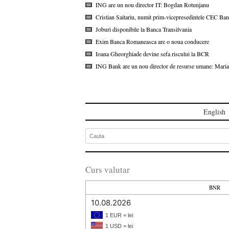
ING are un nou director IT: Bogdan Rotunjanu
Cristian Saitariu, numit prim-vicepresedintele CEC Ba
Joburi disponibile la Banca Transilvania
Exim Banca Romaneasca are o noua conducere
Ioana Gheorghiade devine sefa riscului la BCR
ING Bank are un nou director de resurse umane: Maria
English
Curs valutar
BNR
10.08.2026
1 EUR = lei
1 USD = lei