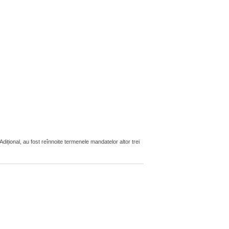
țional, au fost reînnoite termenele mandatelor altor trei