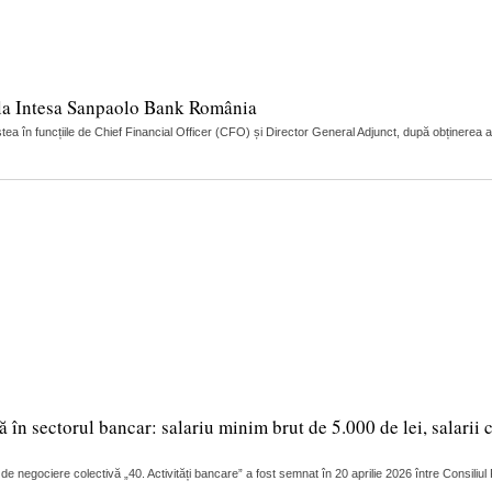
r la Intesa Sanpaolo Bank România
 în funcțiile de Chief Financial Officer (CFO) și Director General Adjunct, după obținerea 
în sectorul bancar: salariu minim brut de 5.000 de lei, salarii 
 de negociere colectivă „40. Activități bancare” a fost semnat în 20 aprilie 2026 între Consili