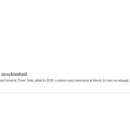
e neschimbată
ui General, Ömer Tetik, până în 2030, conform unui comunicat al băncii, în care se adaugă: Adi