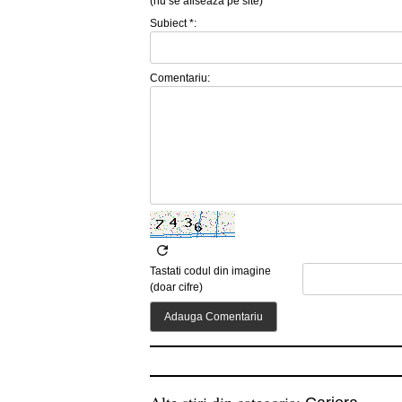
(nu se afiseaza pe site)
Subiect *:
Comentariu:
Tastati codul din imagine
(doar cifre)
Alte stiri din categoria: