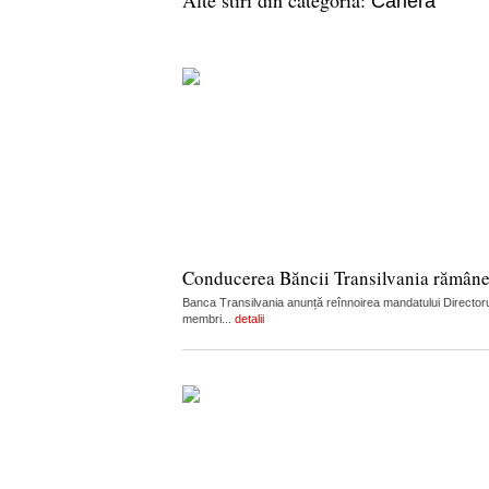
Cariera
Conducerea Băncii Transilvania rămân
Banca Transilvania anunță reînnoirea mandatului Directorul
membri...
detalii