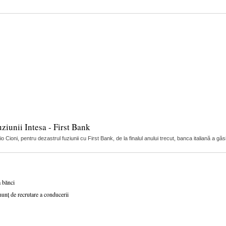
uziunii Intesa - First Bank
Cioni, pentru dezastrul fuziunii cu First Bank, de la finalul anului trecut, banca italiană a găs
a bănci
nunț de recrutare a conducerii