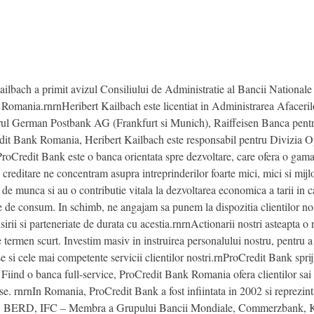
Kailbach a primit avizul Consiliului de Administratie al Bancii Nationa
omania.rnrnHeribert Kailbach este licentiat in Administrarea Afacerilo
drul German Postbank AG (Frankfurt si Munich), Raiffeisen Banca pentr
t Bank Romania, Heribert Kailbach este responsabil pentru Divizia Op
Credit Bank este o banca orientata spre dezvoltare, care ofera o gama l
e creditare ne concentram asupra intreprinderilor foarte mici, mici si mij
de munca si au o contributie vitala la dezvoltarea economica a tarii in 
 de consum. In schimb, ne angajam sa punem la dispozitia clientilor nos
rii si parteneriate de durata cu acestia.rnrnActionarii nostri asteapta o r
 termen scurt. Investim masiv in instruirea personalului nostru, pentru a 
e si cele mai competente servicii clientilor nostri.rnProCredit Bank sprijin
. Fiind o banca full-service, ProCredit Bank Romania ofera clientilor sai 
. rnrnIn Romania, ProCredit Bank a fost infiintata in 2002 si reprezinta r
r fi: BERD, IFC – Membra a Grupului Bancii Mondiale, Commerzbank,