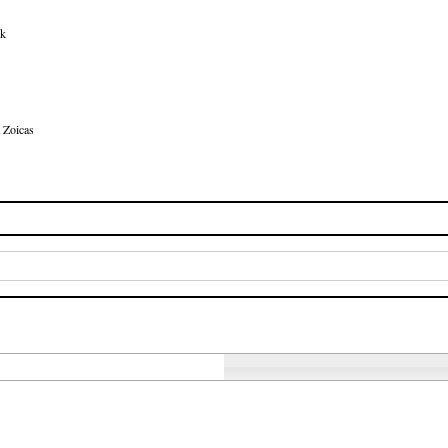
nk
 Zoicas