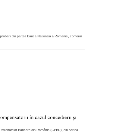
aprobării din partea Banca Națională a României, conform
compensatorii în cazul concedierii și
ul Patronatelor Bancare din România (CPBR), din partea...