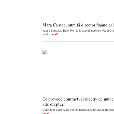
Mara Cristea, numită director financia
Intesa Sanpaolo Bank România anunță numirea Marei Cristea
unui...
detalii
Ce prevede contractul colectiv de muncă 
alte drepturi
Contractul colectiv de muncă negociat la nivelul sectorului
detalii