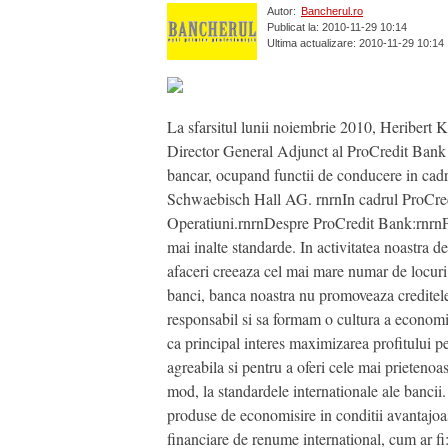
Autor:
Bancherul.ro
Publicat la: 2010-11-29 10:14
Ultima actualizare: 2010-11-29 10:14
La sfarsitul lunii noiembrie 2010, Heribert 
Director General Adjunct al ProCredit Bank R
bancar, ocupand functii de conducere in ca
Schwaebisch Hall AG. rnrnIn cadrul ProCredi
Operatiuni.rnrnDespre ProCredit Bank:rnrnPro
mai inalte standarde. In activitatea noastra d
afaceri creeaza cel mai mare numar de locuri 
banci, banca noastra nu promoveaza creditele
responsabil si sa formam o cultura a economisi
ca principal interes maximizarea profitului pe
agreabila si pentru a oferi cele mai prietenoas
mod, la standardele internationale ale bancii
produse de economisire in conditii avantajoase
financiare de renume international, cum a