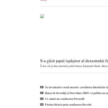
S-a găsit țapul ispășitor al dezastrului f
În loc să-și dea demisia șeful Intesa Sanpaolo Bank, Alessio 
Se inventează o nouă meserie: consilierea datornicilor l
Banca de Investiții și Dezvoltare (BID) va publica un a
Ce salarii are conducerea Procredit
Florina Moisei preia conducerea Revolut