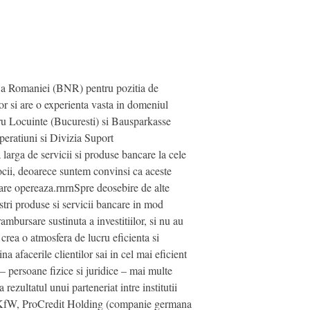
le a Romaniei (BNR) pentru pozitia de
r si are o experienta vasta in domeniul
u Locuinte (Bucuresti) si Bausparkasse
eratiuni si Divizia Suport
arga de servicii si produse bancare la cele
locii, deoarece suntem convinsi ca aceste
care opereaza.rnrnSpre deosebire de alte
tri produse si servicii bancare in mod
ambursare sustinuta a investitiilor, si nu au
crea o atmosfera de lucru eficienta si
a afacerile clientilor sai in cel mai eficient
– persoane fizice si juridice – mai multe
ezultatul unui parteneriat intre institutii
 KfW, ProCredit Holding (companie germana