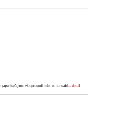
it țapul ispășitor: vicepreședintele responsabil...
detalii