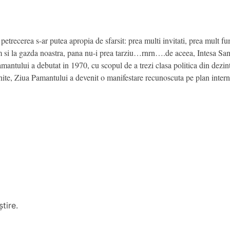
 petrecerea s-ar putea apropia de sfarsit: prea multi invitati, prea mult 
im si la gazda noastra, pana nu-i prea tarziu…rnrn….de aceea, Intesa San
mantului a debutat in 1970, cu scopul de a trezi clasa politica din dezinte
nite, Ziua Pamantului a devenit o manifestare recunoscuta pe plan interna
tire.