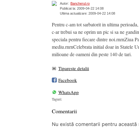
Autor:
Bancherul.ro
Publicat la: 2009-04-22 14:08
Ultima actualizare: 2009-04-22 14:08
Pentru c-am tot sarbatorit in ultima perioada,
c-ar trebui sa ne oprim un pic si sa ne gand
speciala pentru fiecare dintre noi.rnrnZiua Pa
mediu.rnrnCelebrata initial doar in Statele U
milioane de oameni din peste 140 de tari.
Tipareste detalii
Facebook
WhatsApp
Taguri:
Comentarii
Nu există comentarii pentru această ș