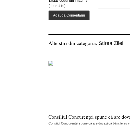
Tastati codul din imagine
(doar cifre)
Alte stiri din categoria:
Stirea Zilei
Consiliul Concurenței spune că are dov
Consiliul Concurenței spune că are dovezi că băncile au vorb