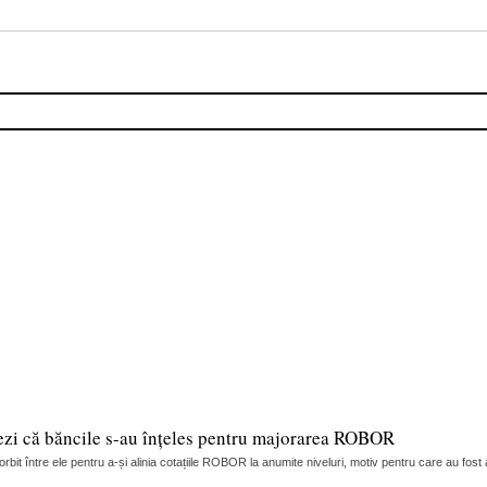
ezi că băncile s-au înțeles pentru majorarea ROBOR
it între ele pentru a-și alinia cotațiile ROBOR la anumite niveluri, motiv pentru care au fost 