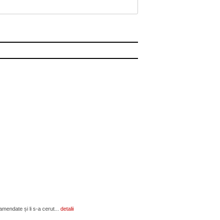
amendate și li s-a cerut...
detalii