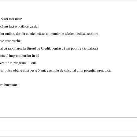
e 5 ori mai mare
că nu faci o plată cu cardul
or online, dar nu au nici măcar un număr de telefon dedicat acestora
ote euro vechi?
at cu raportarea la Biroul de Credit, pentru că am poprire (actualizat)
talul împrumuturilor în lei
nvestit" în programul Brua
r putea obține abia peste 5 ani; exemplu de calcul al unui potențial prejudiciu
cu buletinul?