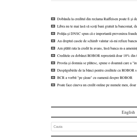
Dobânda la creditul din reclama Raiffeisen poate fi și d
Libra nu te mai lasă să scoți bani gratuit la bancomat, da
Poliția și DNSC spun că e importantă prevenirea fraudel
Au dreptul casele de schimb valutar să-mi refuze bancn
Am plătit rata la credit în avans, însă banca m-a ameninț
Creditele cu dobânzi ROBOR reprezintă doar 18% din to
Prostia și domnia se plătesc, spune o doamnă care a "i
Despăgubirile de la bănci pentru creditele cu ROBOR s-a
BCR a vorbit "pe șleau" cu oamenii despre ROBOR
Poate face cineva un credit online pe numele meu, doar 
English