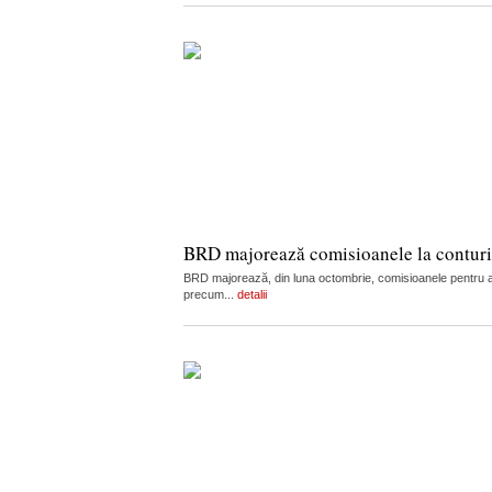
BRD majorează comisioanele la conturi, c
BRD majorează, din luna octombrie, comisioanele pentru admi
precum...
detalii