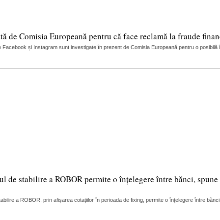
tă de Comisia Europeană pentru că face reclamă la fraude finan
 Facebook și Instagram sunt investigate în prezent de Comisia Europeană pentru o posibilă încă
ul de stabilire a ROBOR permite o înțelegere între bănci, spune 
lire a ROBOR, prin afișarea cotațiilor în perioada de fixing, permite o înțelegere între bănci