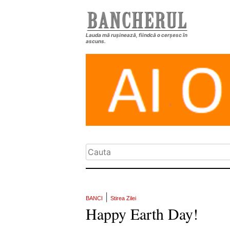
Lauda mă rușinează, fiindcă o cerșesc în
ascuns.
|
BANCI
Stirea Zilei
Happy Earth Day!