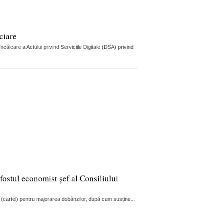
ciare
lcare a Actului privind Serviciile Digitale (DSA) privind
fostul economist șef al Consiliului
 (cartel) pentru majorarea dobânzilor, după cum susține...