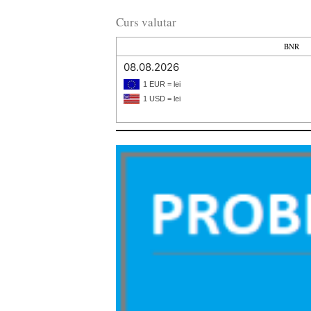
Curs valutar
BNR
08.08.2026
1 EUR = lei
1 USD = lei