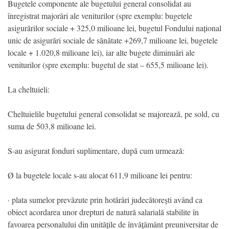
Bugetele componente ale bugetului general consolidat au
înregistrat majorări ale veniturilor (spre exemplu: bugetele
asigurărilor sociale + 325,0 milioane lei, bugetul Fondului național
unic de asigurări sociale de sănătate +269,7 milioane lei, bugetele
locale + 1.020,8 milioane lei), iar alte bugete diminuări ale
veniturilor (spre exemplu: bugetul de stat – 655,5 milioane lei).
La cheltuieli:
Cheltuielile bugetului general consolidat se majorează, pe sold, cu
suma de 503,8 milioane lei.
S-au asigurat fonduri suplimentare, după cum urmează:
Ø la bugetele locale s-au alocat 611,9 milioane lei pentru:
· plata sumelor prevăzute prin hotărâri judecătorești având ca
obiect acordarea unor drepturi de natură salarială stabilite în
favoarea personalului din unitățile de învățământ preuniversitar de