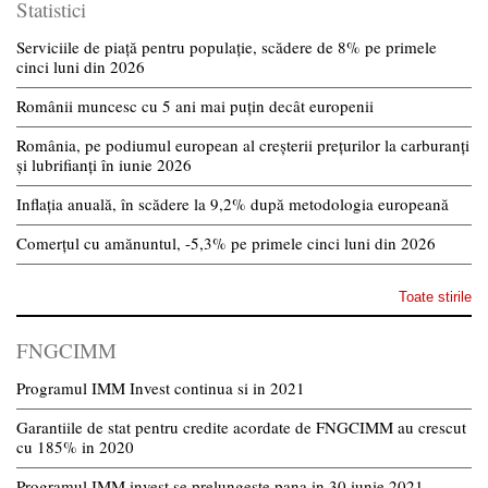
Statistici
Serviciile de piață pentru populație, scădere de 8% pe primele
cinci luni din 2026
Românii muncesc cu 5 ani mai puțin decât europenii
România, pe podiumul european al creșterii prețurilor la carburanți
și lubrifianți în iunie 2026
Inflația anuală, în scădere la 9,2% după metodologia europeană
Comerțul cu amănuntul, -5,3% pe primele cinci luni din 2026
Toate stirile
FNGCIMM
Programul IMM Invest continua si in 2021
Garantiile de stat pentru credite acordate de FNGCIMM au crescut
cu 185% in 2020
Programul IMM invest se prelungeste pana in 30 iunie 2021