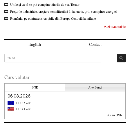
Unde și când se pot cumpăra titlurile de stat Tezaur
Prețurile industriale, creștere semnificativă în ianuarie, prin scumpirea energiei
România, pe contrasens cu țările din Europa Centrală la inflație
Vezi toate stirile
English
Contact
Curs valutar
BNR
Alte Banci
06.08.2026
1 EUR = lei
1 USD = lei
Sursa BNR