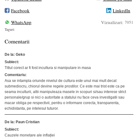
Facebook
LinkedIn
WhatsApp
Vizualizari:
7051
Taguri:
Comentarii
De la: Geko
Subiect:
Titlul corect ar fi fost incultura si manipulare in masa
Comentariu:
Asa se intampla oriunde nivelul de cultura este unul mai mult decat
submediocru, chiorul devine regele prostilor. Ce este mai trist este ca pe
seama inculturii, altii manipuleaza masele in scopuri si/sau interese strict
personale/grup si nici o autoritate a statului nu face ceva investigatii sau
macar obliga pe respectivii, pentru o informare corecta, transparenta,
echidistanta, pe intelesul tuturor.
De la: Paun Cristian
Subiect:
Cauzele monetare ale inflației