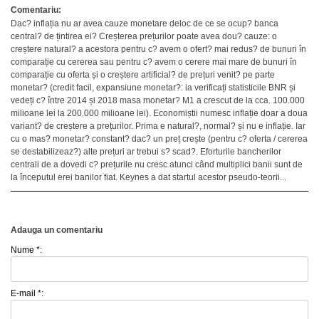
Comentariu:
Dac? inflația nu ar avea cauze monetare deloc de ce se ocup? banca
central? de țintirea ei? Creșterea prețurilor poate avea dou? cauze: o
creștere natural? a acestora pentru c? avem o ofert? mai redus? de bunuri în
comparație cu cererea sau pentru c? avem o cerere mai mare de bunuri în
comparație cu oferta și o creștere artificial? de prețuri venit? pe parte
monetar? (credit facil, expansiune monetar?: ia verificați statisticile BNR și
vedeți c? între 2014 și 2018 masa monetar? M1 a crescut de la cca. 100.000
milioane lei la 200.000 milioane lei). Economiștii numesc inflație doar a doua
variant? de creștere a prețurilor. Prima e natural?, normal? și nu e inflație. Iar
cu o mas? monetar? constant? dac? un preț crește (pentru c? oferta / cererea
se destabilizeaz?) alte prețuri ar trebui s? scad?. Eforturile bancherilor
centrali de a dovedi c? prețurile nu cresc atunci când multiplici banii sunt de
la începutul erei banilor fiat. Keynes a dat startul acestor pseudo-teorii...
Adauga un comentariu
Nume *:
E-mail *: