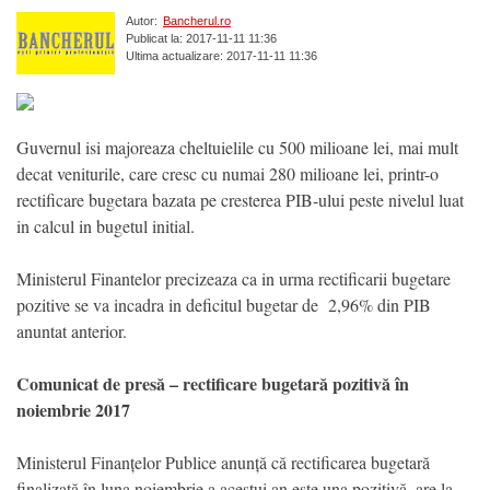
Autor:
Bancherul.ro
Publicat la: 2017-11-11 11:36
Ultima actualizare: 2017-11-11 11:36
Guvernul isi majoreaza cheltuielile cu 500 milioane lei, mai mult
decat veniturile, care cresc cu numai 280 milioane lei, printr-o
rectificare bugetara bazata pe cresterea PIB-ului peste nivelul luat
in calcul in bugetul initial.
Ministerul Finantelor precizeaza ca in urma rectificarii bugetare
pozitive se va incadra in deficitul bugetar de 2,96% din PIB
anuntat anterior.
Comunicat de presă – rectificare bugetară pozitivă în
noiembrie 2017
Ministerul Finanțelor Publice anunță că rectificarea bugetară
finalizată în luna noiembrie a acestui an este una pozitivă, are la