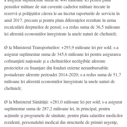
pensiilor militare de stat cuvenite cadrelor militare trecute în
rezervă și polițiștilor cărora le-au încetat raporturile de serviciu în
anul 2017, precum și pentru plata diferențelor rezultate în urma
recalculării drepturilor de pensii; s-a redus suma de 36,5 milioane
lei aferentă economiilor înregistrate la unele naturi de cheltuieli;
Ø la Ministerul Transporturilor: +293,9 milioane lei per sold; s-a
asigurat suplimentar suma de 345,6 milioane lei pentru asigurarea
cofinanțării naționale și a cheltuielilor neeligibile aferente
proiectelor cu finanțare din fonduri externe nerambursabile
postaderare aferente perioadei 2014-2020; s-a redus suma de 51,7
milioane lei aferentă economiilor înregistrate la unele naturi de
cheltuieli;
Ø la Ministerul Sănătății: +281,0 milioane lei per sold; s-a asigurat
suplimentar suma de 287,2 milioane lei, în principal, pentru
acțiunile și programele de sănătate, pentru plata salariilor medicilor
rezidenti, personalului medical din structurile de primiri urgenţe,