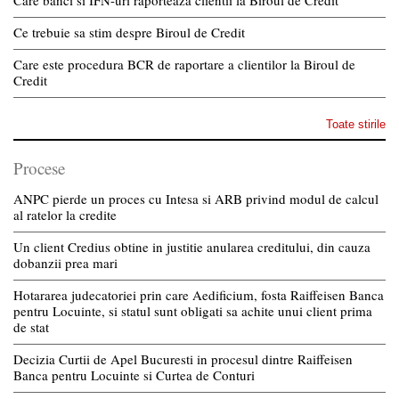
Care banci si IFN-uri raporteaza clientii la Biroul de Credit
Ce trebuie sa stim despre Biroul de Credit
Care este procedura BCR de raportare a clientilor la Biroul de
Credit
Toate stirile
Procese
ANPC pierde un proces cu Intesa si ARB privind modul de calcul
al ratelor la credite
Un client Credius obtine in justitie anularea creditului, din cauza
dobanzii prea mari
Hotararea judecatoriei prin care Aedificium, fosta Raiffeisen Banca
pentru Locuinte, si statul sunt obligati sa achite unui client prima
de stat
Decizia Curtii de Apel Bucuresti in procesul dintre Raiffeisen
Banca pentru Locuinte si Curtea de Conturi