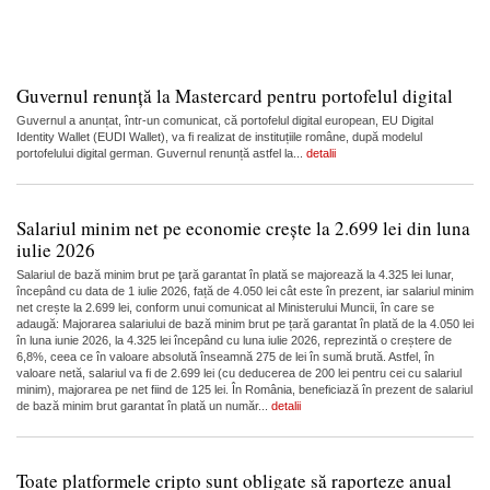
Guvernul renunță la Mastercard pentru portofelul digital
Guvernul a anunțat, într-un comunicat, că portofelul digital european, EU Digital
Identity Wallet (EUDI Wallet), va fi realizat de instituțiile române, după modelul
portofelului digital german. Guvernul renunță astfel la...
detalii
Salariul minim net pe economie crește la 2.699 lei din luna
iulie 2026
Salariul de bază minim brut pe ţară garantat în plată se majorează la 4.325 lei lunar,
începând cu data de 1 iulie 2026, față de 4.050 lei cât este în prezent, iar salariul minim
net crește la 2.699 lei, conform unui comunicat al Ministerului Muncii, în care se
adaugă: Majorarea salariului de bază minim brut pe țară garantat în plată de la 4.050 lei
în luna iunie 2026, la 4.325 lei începând cu luna iulie 2026, reprezintă o creștere de
6,8%, ceea ce în valoare absolută înseamnă 275 de lei în sumă brută. Astfel, în
valoare netă, salariul va fi de 2.699 lei (cu deducerea de 200 lei pentru cei cu salariul
minim), majorarea pe net fiind de 125 lei. În România, beneficiază în prezent de salariul
de bază minim brut garantat în plată un număr...
detalii
Toate platformele cripto sunt obligate să raporteze anual