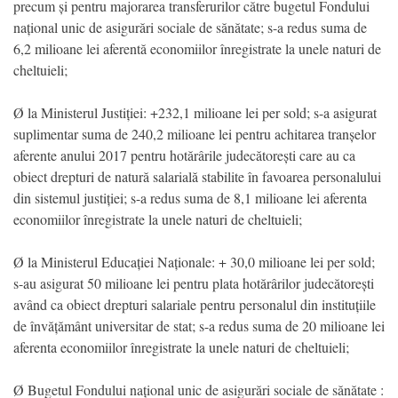
precum și pentru majorarea transferurilor către bugetul Fondului
național unic de asigurări sociale de sănătate; s-a redus suma de
6,2 milioane lei aferentă economiilor înregistrate la unele naturi de
cheltuieli;
Ø la Ministerul Justiției: +232,1 milioane lei per sold; s-a asigurat
suplimentar suma de 240,2 milioane lei pentru achitarea tranșelor
aferente anului 2017 pentru hotărârile judecătorești care au ca
obiect drepturi de natură salarială stabilite în favoarea personalului
din sistemul justiției; s-a redus suma de 8,1 milioane lei aferenta
economiilor înregistrate la unele naturi de cheltuieli;
Ø la Ministerul Educației Naționale: + 30,0 milioane lei per sold;
s-au asigurat 50 milioane lei pentru plata hotărârilor judecătorești
având ca obiect drepturi salariale pentru personalul din instituțiile
de învățământ universitar de stat; s-a redus suma de 20 milioane lei
aferenta economiilor înregistrate la unele naturi de cheltuieli;
Ø Bugetul Fondului național unic de asigurări sociale de sănătate :