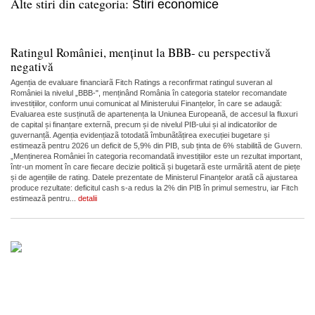
Alte stiri din categoria:
Stiri economice
Ratingul României, menținut la BBB- cu perspectivă
negativă
Agenția de evaluare financiarã Fitch Ratings a reconfirmat ratingul suveran al
României la nivelul „BBB-", menținând România în categoria statelor recomandate
investițiilor, conform unui comunicat al Ministerului Finanțelor, în care se adaugă:
Evaluarea este susținutã de apartenența la Uniunea Europeanã, de accesul la fluxuri
de capital și finanțare externã, precum și de nivelul PIB-ului și al indicatorilor de
guvernanțã. Agenția evidențiazã totodatã îmbunãtãțirea execuției bugetare și
estimeazã pentru 2026 un deficit de 5,9% din PIB, sub ținta de 6% stabilitã de Guvern.
„Menținerea României în categoria recomandatã investițiilor este un rezultat important,
într-un moment în care fiecare decizie politicã și bugetarã este urmãritã atent de piețe
și de agențiile de rating. Datele prezentate de Ministerul Finanțelor aratã cã ajustarea
produce rezultate: deficitul cash s-a redus la 2% din PIB în primul semestru, iar Fitch
estimeazã pentru...
detalii