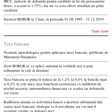
IRCC, indicele de dobanda pentru creditele in lei ale persoanelor
fizice, a scazut la 1,75%, dar nu va avea efecte imediate pe piata
creditarii
Istoricul ROBOR la 3 luni, in perioada 01.08.1995 - 31.12.2019
Toate stirile
Taxa bancara
Normele metodologice pentru aplicarea taxei bancare, publicate de
Ministerul Finantelor
Noul ROBOR se va aplica automat la creditele noi si prin
refinantare la cele in derulare
Taxa bancara ar putea fi redusa de la 1,2% la 0,4% la bancile mari
si 0,2% la cele mici, insa bancherii avertizeaza ca indiferent de
nivelul acesteia, intermedierea financiara va scadea iar dobanzile
vor creste
Raiffeisen anunta ca activitatea bancii a incetinit substantial din
cauza taxei bancare; strategia va fi reevaluata, nu vor mai fi
acordate credite cu dobanzi mici