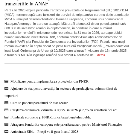
tranzacțiile la ANAF
Pe 1 iulie 2026 expiră perioada tranzitorie prevăzută de Regulamentul (UE) 2023/1114
(MiCA), termen după care furnizorii de servicii de criptoactive care nu dețin autorizație
MiCA nu mai pot deservi clienți din Uniunea Europeană, conform unui comunicat al
Hategan Attorneys, în care se adaugă: Măsura îi afectează direct pe cei aproximativ
600.000 de investitori români în criptomonede, în condițiile în care numărul
investitorilor români în criptomonede reprezinta, la 31 martie 2026, aproape dublul
numărului total de investitori la BVB, conform datelor Asociației Administratorilor de
Fonduri (AAF) și a Fondului de Compensare a Investitorilor (FCI). Practic, mai mulți
români investesc în cripto decât pe piața bursieră tradițională locală. „Privind contextul
legal local, Ordonanța de Urgență 10/2025 care a intrat în vigoare din 13 martie 2025,
a transpus MiCA în legislația română și a stabilit Autoritatea de...
detalii
Mobilizare pentru implementarea proiectelor din PNRR
Ajutoare de stat pentru investiții în sectoare de producție cu volum ridicat de
importuri
Cum se pot cumpăra titluri de stat Tezaur
Creșterea economică, estimată la 0,25% în 2026 și 2,5% în următorii doi ani
Fondurile europene și PNRR, prioritatea bugetului public
Atragerea fondurilor europene este prioritatea zero pentru Ministerul Finanțelor
Autostrada Sibiu - Pitești va fi gata în anul 2028