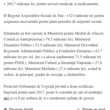
+ 269,7 milioane lei, pentru servicii medicale şi medicamente;
Ø Bugetul Asigurărilor Sociale de Stat : +323 milioane lei pentru
asigurarea necesarului pentru plata pensiilor de asigurări sociale.
Diminuări au fost operate la Ministerul pentru Mediul de Afaceri,
Comerț și Antreprenoriat (-78,5 milioane lei), Ministerul
Finanțelor Publice (-51,9 milioane lei), Ministerul Dezvoltării
Regionale Administrației Publice si Fondurilor Europene (-43,7
milioane lei per sol, dar s-a alocat suplimentar 71,5 milioane lei
pentru PNDL), Ministerul Culturii și Identității Naționale (-27,8
milioane lei), Ministerul Mediului (-27,4 milioane lei), având în
vedere, în principal, gradul de execuție a cheltuielilor.
Proiectul Ordonanței de Urgență privind a doua rectificare
bugetară pentru anul 2017, poate fi consultat pe site-ul instituției
și va fi pe ordinea de zi a următoarei ședințe de guvern.
aici
Tipareste detalii
Trimite pe mail