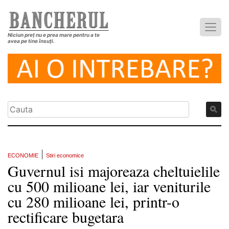
Niciun preț nu e prea mare pentru a te
avea pe tine însuți.
|
ECONOMIE
Stiri economice
Guvernul isi majoreaza cheltuielile
cu 500 milioane lei, iar veniturile
cu 280 milioane lei, printr-o
rectificare bugetara