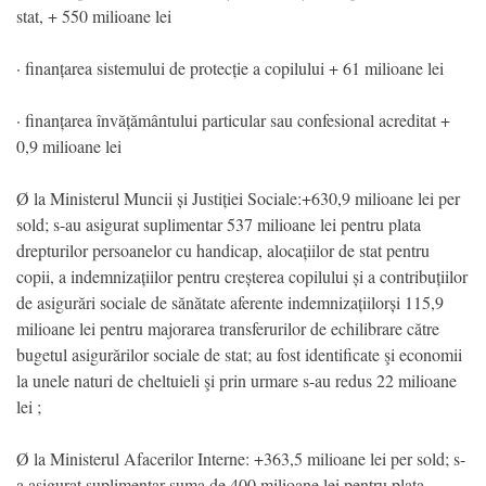
stat, + 550 milioane lei
· finanțarea sistemului de protecție a copilului + 61 milioane lei
· finanțarea învățământului particular sau confesional acreditat +
0,9 milioane lei
Ø la Ministerul Muncii și Justiției Sociale:+630,9 milioane lei per
sold; s-au asigurat suplimentar 537 milioane lei pentru plata
drepturilor persoanelor cu handicap, alocațiilor de stat pentru
copii, a indemnizațiilor pentru creșterea copilului și a contribuțiilor
de asigurări sociale de sănătate aferente indemnizațiilorși 115,9
milioane lei pentru majorarea transferurilor de echilibrare către
bugetul asigurărilor sociale de stat; au fost identificate şi economii
la unele naturi de cheltuieli şi prin urmare s-au redus 22 milioane
lei ;
Ø la Ministerul Afacerilor Interne: +363,5 milioane lei per sold; s-
a asigurat suplimentar suma de 400 milioane lei pentru plata