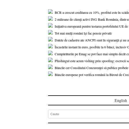
BCR a crescut creditarea cu 10%, profitul este în scăde
2 milioane de clienți activi ING Bank România, dintr-
Inițiativa europeană pentru testarea portofelului UE de i
Tot mai mulți români își fac pensie privată
Datele de cadastru ale ANCPI sunt în siguranță și nu au
Încasările instant în euro, posibile la 6 bănci, inclusi
Cumpărăturile pe Emag se pot face mai simplu decât c
Phishingul este acum vishing prin spoofing: escrocii se
Băncile cer Consiliului Concurenței să publice probe
Băncile europene pot verifica românii la Biroul de Cred
English