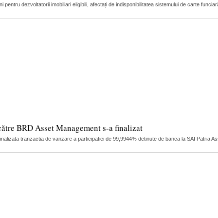
pentru dezvoltatorii imobiliari eligibili, afectați de indisponibilitatea sistemului de carte funci
către BRD Asset Management s-a finalizat
finalizata tranzactia de vanzare a participatiei de 99,9944% detinute de banca la SAI Patria 