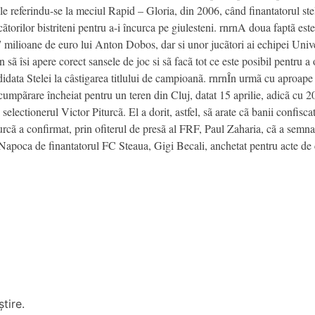
le referindu-se la meciul Rapid – Gloria, din 2006, când finantatorul ste
ucãtorilor bistriteni pentru a-i încurca pe giulesteni. rnrnA doua faptã e
,7 milioane de euro lui Anton Dobos, dar si unor jucãtori ai echipei Unive
sã îsi apere corect sansele de joc si sã facã tot ce este posibil pentru a 
ata Stelei la câstigarea titlului de campioanã. rnrnÎn urmã cu aproape
-cumpãrare încheiat pentru un teren din Cluj, datat 15 aprilie, adicã cu 
selectionerul Victor Piturcã. El a dorit, astfel, sã arate cã banii confisc
urcã a confirmat, prin ofiterul de presã al FRF, Paul Zaharia, cã a semna
Napoca de finantatorul FC Steaua, Gigi Becali, anchetat pentru acte de 
tire.