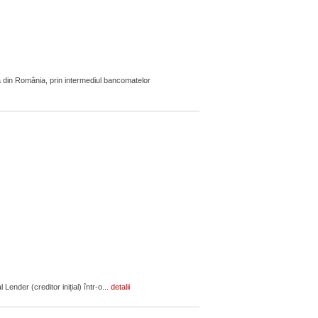
 din România, prin intermediul bancomatelor
ender (creditor inițial) într-o...
detalii