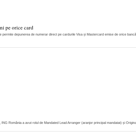
i pe orice card
 permite depunerea de numerar direct pe cardurile Visa și Mastercard emise de orice bancă
r, ING România a avut rolul de Mandated Lead Arranger (aranjor principal mandatat) și Original L