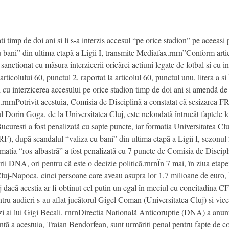
 timp de doi ani si li s-a interzis accesul “pe orice stadion” pe aceeas
 bani” din ultima etapã a Ligii I, transmite Mediafax.rnrn”Conform artico
t sanctionat cu mãsura interzicerii oricãrei actiuni legate de fotbal si cu 
rticolului 60, punctul 2, raportat la articolul 60, punctul unu, litera a
 si cu interzicerea accesului pe orice stadion timp de doi ani si amendã de
nrnPotrivit acestuia, Comisia de Disciplinã a constatat cã sesizarea FRF
 Dorin Goga, de la Universitatea Cluj, este nefondatã întrucât faptele lo
ucuresti a fost penalizatã cu sapte puncte, iar formatia Universitatea Cl
F), dupã scandalul “valiza cu bani” din ultima etapã a Ligii I, sezonu
rmatia “ros-albastrã” a fost penalizatã cu 7 puncte de Comisia de Discipl
ii DNA, ori pentru cã este o decizie politicã.rnrnÎn 7 mai, în ziua etap
luj-Napoca, cinci persoane care aveau asupra lor 1,7 milioane de euro, 
uj dacã acestia ar fi obtinut cel putin un egal în meciul cu concitadina C
ru audieri s-au aflat jucãtorul Gigel Coman (Universitatea Cluj) si vice
i ai lui Gigi Becali. rnrnDirectia Nationalã Anticoruptie (DNA) a anunt
ntã a acestuia, Traian Bendorfean, sunt urmãriti penal pentru fapte de co