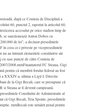
i perioadã, dupã ce Comisia de Disciplinã a
lului 60, punctul 2, raportat la articolul 60,
interzicerea accesului pe orice stadion timp de
 si b, se sanctioneazã Anton Dobos cu
 200.000 de lei”, a declarat presedintele
 în ceea ce-i priveste pe vicepresedintele
r nu au întrunit elementele constitutive ale
uj cu sase puncte de cãtre Comisia de
l 2007/2008.rnrnFinantatorul FC Steaua, Gigi
inã pentru cã membrii forului federal au fost
ei a XXXIV-a, ultima a Ligii I, Directia
bani de la Gigi Becali, care se presupune cã
FR si Steaua ar fi devenit campioanã.
presedintele Consiliului de Administratie al
at cã Gigi Becali, Teia Sponte, presedintele
ruptie. rnrnBecali este urmãrit penal pentru