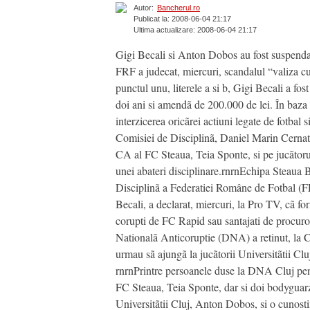
Autor:
Bancherul.ro
Publicat la: 2008-06-04 21:17
Ultima actualizare: 2008-06-04 21:17
Gigi Becali si Anton Dobos au fost suspendati
FRF a judecat, miercuri, scandalul “valiza cu
punctul unu, literele a si b, Gigi Becali a fos
doi ani si amendã de 200.000 de lei. În baza a
interzicerea oricãrei actiuni legate de fotbal
Comisiei de Disciplinã, Daniel Marin Cernat.r
CA al FC Steaua, Teia Sponte, si pe jucãtorul
unei abateri disciplinare.rnrnEchipa Steaua B
Disciplinã a Federatiei Române de Fotbal (FR
Becali, a declarat, miercuri, la Pro TV, cã fo
corupti de FC Rapid sau santajati de procuror
Nationalã Anticoruptie (DNA) a retinut, la C
urmau sã ajungã la jucãtorii Universitãtii Cl
rnrnPrintre persoanele duse la DNA Cluj pent
FC Steaua, Teia Sponte, dar si doi bodyguarz
Universitãtii Cluj, Anton Dobos, si o cunosti