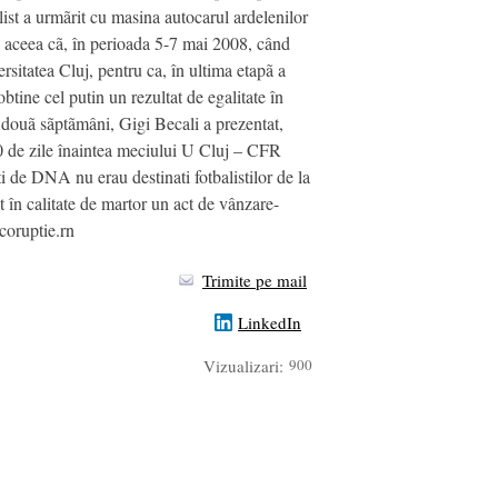
list a urmãrit cu masina autocarul ardelenilor
ste aceea cã, în perioada 5-7 mai 2008, când
rsitatea Cluj, pentru ca, în ultima etapã a
obtine cel putin un rezultat de egalitate în
 douã sãptãmâni, Gigi Becali a prezentat,
20 de zile înaintea meciului U Cluj – CFR
ati de DNA nu erau destinati fotbalistilor de la
t în calitate de martor un act de vânzare-
coruptie.rn
Trimite pe mail
LinkedIn
Vizualizari:
900