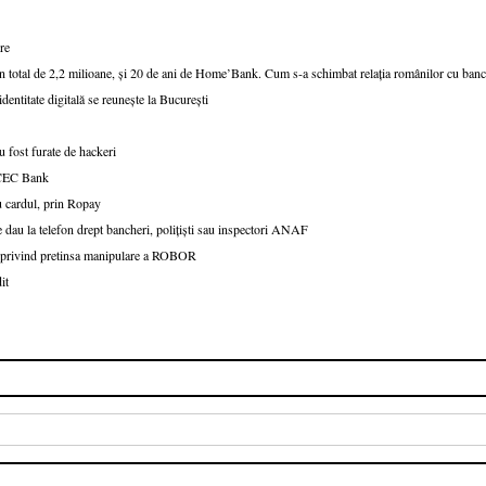
re
un total de 2,2 milioane, și 20 de ani de Home’Bank. Cum s-a schimbat relația românilor cu ban
dentitate digitală se reunește la București
 fost furate de hackeri
v CEC Bank
u cardul, prin Ropay
 dau la telefon drept bancheri, polițiști sau inspectori ANAF
le privind pretinsa manipulare a ROBOR
it