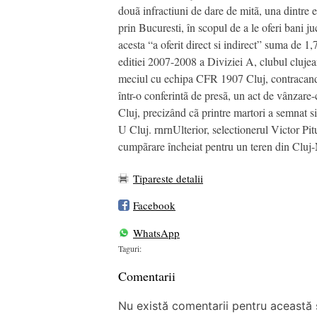
douã infractiuni de dare de mitã, una dintre e
prin Bucuresti, în scopul de a le oferi bani j
acesta “a oferit direct si indirect” suma de 1
editiei 2007-2008 a Diviziei A, clubul clujean 
meciul cu echipa CFR 1907 Cluj, contracandid
într-o conferintã de presã, un act de vânzare
Cluj, precizând cã printre martori a semnat si 
U Cluj. rnrnUlterior, selectionerul Victor Pit
cumpãrare încheiat pentru un teren din Cluj-
Tipareste detalii
Facebook
WhatsApp
Taguri:
Comentarii
Nu există comentarii pentru această ș