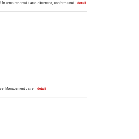
ară în urma recentului atac cibernetic, conform unui...
detalii
Asset Management catre...
detalii