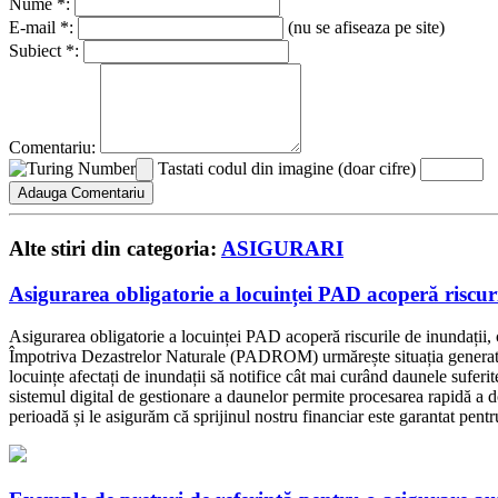
Nume *:
E-mail *:
(nu se afiseaza pe site)
Subiect *:
Comentariu:
Tastati codul din imagine (doar cifre)
Alte stiri din categoria:
ASIGURARI
Asigurarea obligatorie a locuinței PAD acoperă riscuri
Asigurarea obligatorie a locuinței PAD acoperă riscurile de inundați
Împotriva Dezastrelor Naturale (PADROM) urmărește situația generată de
locuințe afectați de inundații să notifice cât mai curând daunele suferi
sistemul digital de gestionare a daunelor permite procesarea rapidă a do
perioadă și le asigurăm că sprijinul nostru financiar este garantat pentru