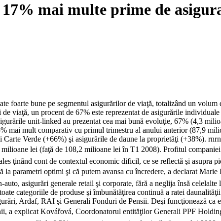
u 17% mai multe prime de asigura
tate foarte bune pe segmentul asigurărilor de viaţă, totalizând un volum
 de viaţă, un procent de 67% este reprezentat de asigurările individuale
igurările unit-linked au prezentat cea mai bună evoluţie, 67% (4,3 milioa
% mai mult comparativ cu primul trimestru al anului anterior (87,9 milio
şi Carte Verde (+66%) şi asigurările de daune la proprietăţi (+38%). rn
ilioane lei (faţă de 108,2 milioane lei în T1 2008). Profitul companiei a
ales ţinând cont de contextul economic dificil, ce se reflectă şi asupra pi
ză la parametri optimi şi că putem avansa cu încredere, a declarat Mari
to, asigurări generale retail şi corporate, fără a neglija însă celelalte 
oate categoriile de produse şi îmbunătăţirea continuă a ratei daunalităţii.
rări, Ardaf, RAI şi Generali Fonduri de Pensii. Deşi funcţionează ca en
anii, a explicat Kovářová, Coordonatorul entităţilor Generali PPF Holdin