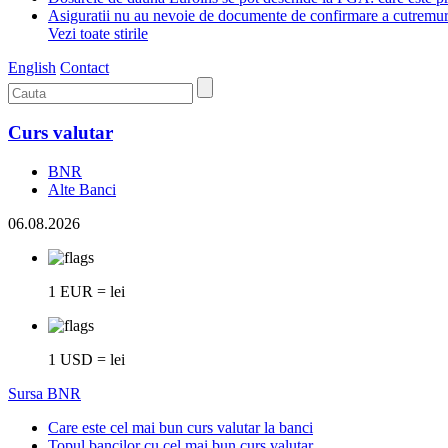
Asiguratii nu au nevoie de documente de confirmare a cutremur
Vezi toate stirile
English
Contact
Curs valutar
BNR
Alte Banci
06.08.2026
1 EUR = lei
1 USD = lei
Sursa BNR
Care este cel mai bun curs valutar la banci
Topul bancilor cu cel mai bun curs valutar