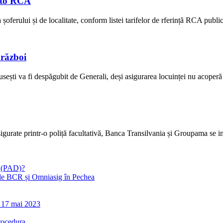
auto RCA
a șoferului și de localitate, conform listei tarifelor de rferință RCA pu
 război
sești va fi despăgubit de Generali, deși asigurarea locuinței nu acoperă r
gurate printr-o poliță facultativă, Banca Transilvania și Groupama se im
ă (PAD)?
it de BCR și Omniasig în Pechea
: 17 mai 2023
rocedura