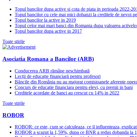
Topul bancilor dupa active si cota de piata in perioada 2022-20
Topul bancilor cu cele mai mici dobanzi la creditele de nevoi p
Topul bancilor la active in 2019
Topul celor mai mari banci din Romania dupa valoarea activelo
Topul bancilor dupa active in 2017
Toate stirile
Asociatia Romana a Bancilor (ARB)
Conducerea ARB rămâne neschimbată
Lecții de educație financiară pentru profesori
Băncile din România nu au majorat comisioanele aferente opera
Concurs de educatie financiara pentru elevi, cu premii in bani
Creditele acordate de banci au crescut cu 14% in 2022
Toate stirile
ROBOR
ROBOR: ce este, cum se calculeaza, ce il influenteaza, explicat
ROBOR a scazut la 1,59%, dupa ce BNR a redus dobanda la 