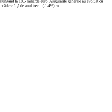
ajungând la 18,5 miliarde euro. Asigurările generale au evoluat cu
 scădere faţă de anul trecut (-1.4%).rn