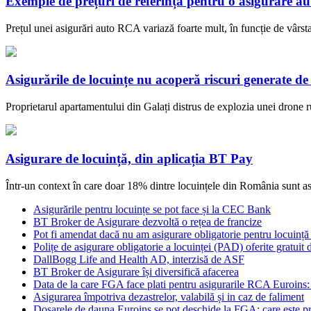
Exemple de prețuri de referință pentru o asigurare 
Prețul unei asigurări auto RCA variază foarte mult, în funcție de vârst
Asigurările de locuințe nu acoperă riscuri generate de
Proprietarul apartamentului din Galați distrus de explozia unei drone ru
Asigurare de locuință, din aplicația BT Pay
Într-un context în care doar 18% dintre locuințele din România sunt asi
Asigurările pentru locuințe se pot face și la CEC Bank
BT Broker de Asigurare dezvoltă o rețea de francize
Pot fi amendat dacă nu am asigurare obligatorie pentru locuinț
Polițe de asigurare obligatorie a locuinței (PAD) oferite gratu
DallBogg Life and Health AD, interzisă de ASF
BT Broker de Asigurare își diversifică afacerea
Data de la care FGA face plati pentru asigurarile RCA Euroins
Asigurarea împotriva dezastrelor, valabilă și in caz de faliment
Dosarele de dauna Euroins se pot deschide la FGA: care este p