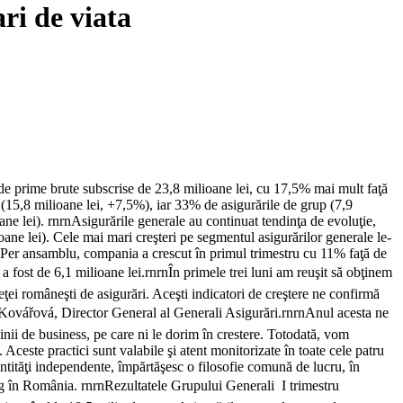
ri de viata
 de prime brute subscrise de 23,8 milioane lei, cu 17,5% mai mult faţă
 (15,8 milioane lei, +7,5%), iar 33% de asigurările de grup (7,9
ne lei). rnrnAsigurările generale au continuat tendinţa de evoluţie,
ane lei). Cele mai mari creşteri pe segmentul asigurărilor generale le-
rnPer ansamblu, compania a crescut în primul trimestru cu 11% faţă de
 fost de 6,1 milioane lei.rnrnÎn primele trei luni am reuşit să obţinem
eţei româneşti de asigurări. Aceşti indicatori de creştere ne confirmă
e Kovářová, Director General al Generali Asigurări.rnrnAnul acesta ne
linii de business, pe care ni le dorim în crestere. Totodată, vom
 Aceste practici sunt valabile şi atent monitorizate în toate cele patru
tităţi independente, împărtăşesc o filosofie comună de lucru, în
g în România. rnrnRezultatele Grupului Generali  I trimestru