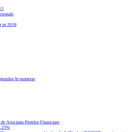
15
ersonale
r in 2018
țiunilor în numerar
 de Asociatia Pietelor Financiare
1,25%