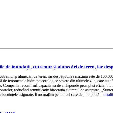
le de inundații, cutremur și alunecări de teren, iar de
i, cutremur și alunecări de teren, iar despăgubirea maximă este de 100
 fenomenele hidrometeorologice severe din ultimele zile, care au afectat
te. Compania reconfirmă capacitatea de a răspunde prompt și eficient tutur
sarelor, reducând semnificativ birocrația și timpul de așteptare. „Suntem
 locuințele asigurate. Îi încurajăm pe toți cei care dețin o poliță...
detalii