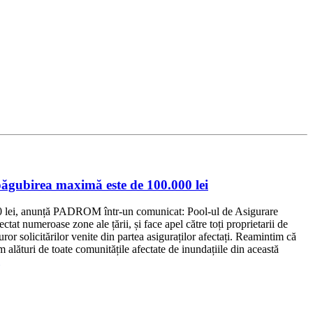
spăgubirea maximă este de 100.000 lei
.000 lei, anunță PADROM într-un comunicat: Pool-ul de Asigurare
 numeroase zone ale țării, și face apel către toți proprietarii de
or solicitărilor venite din partea asiguraților afectați. Reamintim că
 alături de toate comunitățile afectate de inundațiile din această