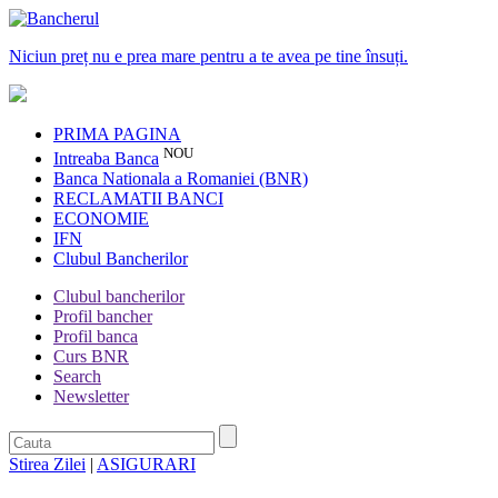
Niciun preț nu e prea mare pentru a te avea pe tine însuți.
PRIMA PAGINA
NOU
Intreaba Banca
Banca Nationala a Romaniei (BNR)
RECLAMATII BANCI
ECONOMIE
IFN
Clubul Bancherilor
Clubul bancherilor
Profil bancher
Profil banca
Curs BNR
Search
Newsletter
Stirea Zilei
|
ASIGURARI