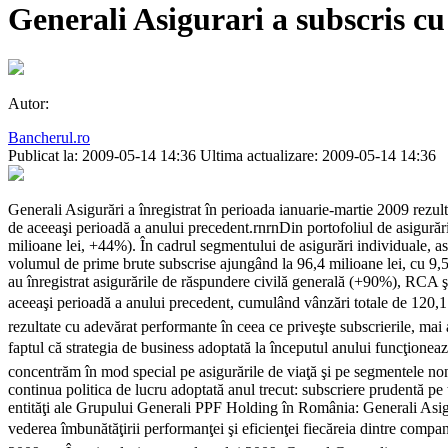
Generali Asigurari a subscris c
Autor:
Bancherul.ro
Publicat la: 2009-05-14 14:36
Ultima actualizare: 2009-05-14 14:36
Generali Asigurări a înregistrat în perioada ianuarie-martie 2009 rezul
de aceeaşi perioadă a anului precedent.rnrnDin portofoliul de asigurări
milioane lei, +44%). În cadrul segmentului de asigurări individuale, as
volumul de prime brute subscrise ajungând la 96,4 milioane lei, cu 9,5
au înregistrat asigurările de răspundere civilă generală (+90%), RCA 
aceeaşi perioadă a anului precedent, cumulând vânzări totale de 120,1 m
rezultate cu adevărat performante în ceea ce priveşte subscrierile, mai 
faptul că strategia de business adoptată la începutul anului funcţionea
concentrăm în mod special pe asigurările de viaţă şi pe segmentele non-au
continua politica de lucru adoptată anul trecut: subscriere prudentă pe t
entităţi ale Grupului Generali PPF Holding în România: Generali Asigu
vederea îmbunătăţirii performanţei şi eficienţei fiecăreia dintre comp