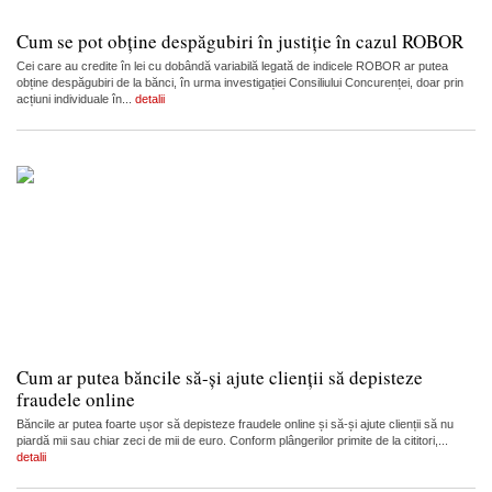
Cum se pot obține despăgubiri în justiție în cazul ROBOR
Cei care au credite în lei cu dobândă variabilă legată de indicele ROBOR ar putea
obține despăgubiri de la bănci, în urma investigației Consiliului Concurenței, doar prin
acțiuni individuale în...
detalii
Cum ar putea băncile să-și ajute clienții să depisteze
fraudele online
Băncile ar putea foarte ușor să depisteze fraudele online și să-și ajute clienții să nu
piardă mii sau chiar zeci de mii de euro. Conform plângerilor primite de la cititori,...
detalii