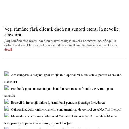
Veți rămâne fără clienți, dacă nu sunteți atenți la nevoile
acestora
„Veți rămâne fără clienți, dacă nu sunteți atenți la nevoile acestora”, se plânge un
cititor, la adresa BRD, nemulțumit că este ținut mult timp la ghișeu pentru a face o...
detalii
Am cumpărat o mașină, apoi Poliția m-a oprit și mi-a luat actele, pentru că era sub
sechestru
Facebook poate încasa liniștită bani din reclamele la fraude: CNA nu o poate
amenda
Escrocii în investiții online îți trimit bani pentru a-ți câștiga încrederea
Culmea fraudelor online: oamenii sunt amenințați de escroci cu ANAF și Interpol
Elementul crucial care a determinat Consiliul Concurenței să amendeze băncile:
transparența în perioada de fixing, spune Chirițoiu