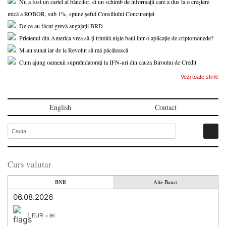
Nu a fost un cartel al băncilor, ci un schimb de informații care a dus la o creștere
mică a ROBOR, sub 1%, spune șeful Consiliului Concurenței
De ce au făcut grevă angajații BRD
Prietenul din America vrea să-ți trimită niște bani într-o aplicație de criptomonede?
M-au sunat iar de la Revolut să mă păcălească
Cum ajung oamenii supraîndatorați la IFN-uri din cauza Biroului de Credit
Vezi toate stirile
English
Contact
Curs valutar
BNR
Alte Banci
06.08.2026
1 EUR = lei