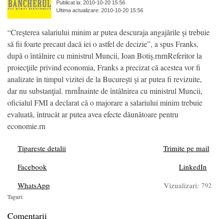
Publicat la: 2010-10-20 15:56
Ultima actualizare: 2010-10-20 15:56
“Creşterea salariului minim ar putea descuraja angajările şi trebuie
să fii foarte precaut dacă iei o astfel de decizie”, a spus Franks,
după o întâlnire cu ministrul Muncii, Ioan Botiş.rnrnReferitor la
proiecţiile privind economia, Franks a precizat că acestea vor fi
analizate în timpul vizitei de la Bucureşti şi ar putea fi revizuite,
dar nu substanţial. rnrnÎnainte de întâlnirea cu ministrul Muncii,
oficialul FMI a declarat că o majorare a salariului minim trebuie
evaluată, întrucât ar putea avea efecte dăunătoare pentru
economie.rn
Tipareste detalii
Trimite pe mail
Facebook
LinkedIn
WhatsApp
Vizualizari:
792
Taguri:
Comentarii