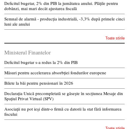
Deficitul bugetar, 2% din PIB la jumătatea anului. Plățile pentru
dobânzi, mai mari decât ajustarea fiscală
Semnal de alarmă - producția industrială, -3,3% după primele cinci
luni ale anului
Toate stirile
Ministerul Finantelor
Deficitul bugetar s-a redus la 2% din PIB
Măsuri pentru accelerarea absorbției fondurilor europene
Bilete la băi pentru pensionari în 2026
Declarația Unică precompletată se găsește în secțiunea Mesaje din
Spațiul Privat Virtual (SPV)
Asociații nu pot ieși dintr-o firmă cu datorii la stat fără informarea
fiscului
Toate stirile