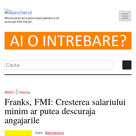
Niciun preț nu e prea mare pentru a te
avea pe tine însuți.
|
BANCI
Interviu
Franks, FMI: Cresterea salariului
minim ar putea descuraja
angajarile
Autor:
Bancherul.ro