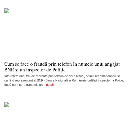
Cum se face o fraudă prin telefon în numele unui angajat
BNR și un inspector de Poliție
Iată rețeta unei fraude realizată prin telefon de doi escroci, primul recomandându-se
ca fiind reprezentant al BNR (Banca Națională a României), celălalt inspector la Poliție,
după cum ne-a transmis un...
detalii