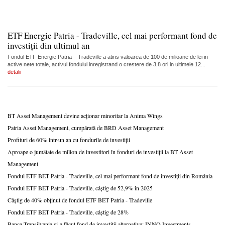
ETF Energie Patria - Tradeville, cel mai performant fond de
investiții din ultimul an
Fondul ETF Energie Patria – Tradeville a atins valoarea de 100 de milioane de lei in
active nete totale, activul fondului inregistrand o crestere de 3,8 ori in ultimele 12...
detalii
BT Asset Management devine acționar minoritar la Anima Wings
Patria Asset Management, cumpărată de BRD Asset Management
Profituri de 60% într-un an cu fondurile de investiții
Aproape o jumătate de milion de investitori în fonduri de investiții la BT Asset
Management
Fondul ETF BET Patria - Tradeville, cel mai performant fond de investiții din România
Fondul ETF BET Patria - Tradeville, câștig de 52,9% în 2025
Câștig de 40% obținut de fondul ETF BET Patria - Tradeville
Fondul ETF BET Patria - Tradeville, câștig de 28%
Banca Transilvania și-a făcut fond de investiții alternative: INNO Investments