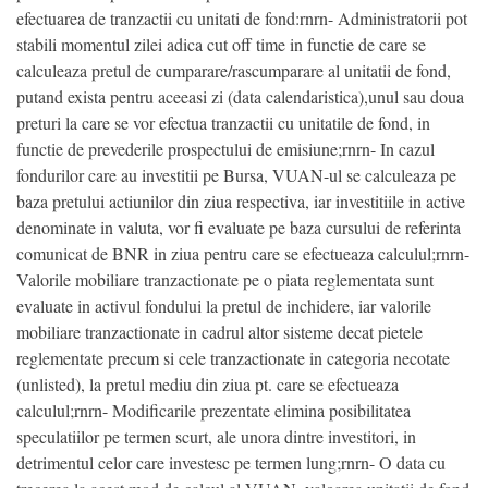
efectuarea de tranzactii cu unitati de fond:rnrn- Administratorii pot
stabili momentul zilei adica cut off time in functie de care se
calculeaza pretul de cumparare/rascumparare al unitatii de fond,
putand exista pentru aceeasi zi (data calendaristica),unul sau doua
preturi la care se vor efectua tranzactii cu unitatile de fond, in
functie de prevederile prospectului de emisiune;rnrn- In cazul
fondurilor care au investitii pe Bursa, VUAN-ul se calculeaza pe
baza pretului actiunilor din ziua respectiva, iar investitiile in active
denominate in valuta, vor fi evaluate pe baza cursului de referinta
comunicat de BNR in ziua pentru care se efectueaza calculul;rnrn-
Valorile mobiliare tranzactionate pe o piata reglementata sunt
evaluate in activul fondului la pretul de inchidere, iar valorile
mobiliare tranzactionate in cadrul altor sisteme decat pietele
reglementate precum si cele tranzactionate in categoria necotate
(unlisted), la pretul mediu din ziua pt. care se efectueaza
calculul;rnrn- Modificarile prezentate elimina posibilitatea
speculatiilor pe termen scurt, ale unora dintre investitori, in
detrimentul celor care investesc pe termen lung;rnrn- O data cu