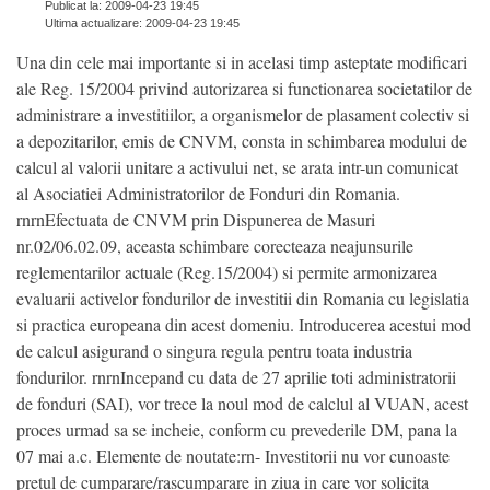
Publicat la: 2009-04-23 19:45
Ultima actualizare: 2009-04-23 19:45
Una din cele mai importante si in acelasi timp asteptate modificari
ale Reg. 15/2004 privind autorizarea si functionarea societatilor de
administrare a investitiilor, a organismelor de plasament colectiv si
a depozitarilor, emis de CNVM, consta in schimbarea modului de
calcul al valorii unitare a activului net, se arata intr-un comunicat
al Asociatiei Administratorilor de Fonduri din Romania.
rnrnEfectuata de CNVM prin Dispunerea de Masuri
nr.02/06.02.09, aceasta schimbare corecteaza neajunsurile
reglementarilor actuale (Reg.15/2004) si permite armonizarea
evaluarii activelor fondurilor de investitii din Romania cu legislatia
si practica europeana din acest domeniu. Introducerea acestui mod
de calcul asigurand o singura regula pentru toata industria
fondurilor. rnrnIncepand cu data de 27 aprilie toti administratorii
de fonduri (SAI), vor trece la noul mod de calclul al VUAN, acest
proces urmad sa se incheie, conform cu prevederile DM, pana la
07 mai a.c. Elemente de noutate:rn- Investitorii nu vor cunoaste
pretul de cumparare/rascumparare in ziua in care vor solicita