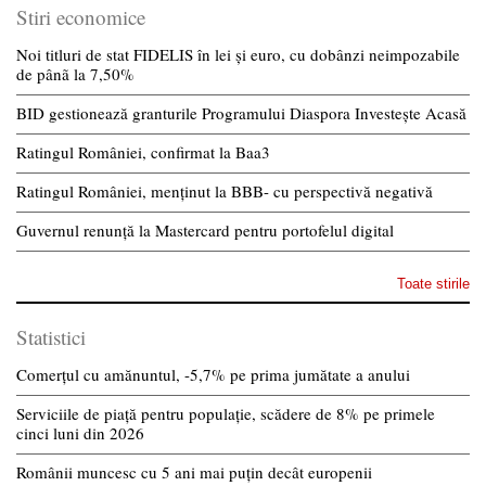
Stiri economice
Noi titluri de stat FIDELIS în lei și euro, cu dobânzi neimpozabile
de pânã la 7,50%
BID gestionează granturile Programului Diaspora Investește Acasă
Ratingul României, confirmat la Baa3
Ratingul României, menținut la BBB- cu perspectivă negativă
Guvernul renunță la Mastercard pentru portofelul digital
Toate stirile
Statistici
Comerțul cu amănuntul, -5,7% pe prima jumătate a anului
Serviciile de piață pentru populație, scădere de 8% pe primele
cinci luni din 2026
Românii muncesc cu 5 ani mai puțin decât europenii