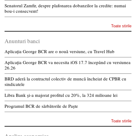
Senatorul Zamfir, despre plafonarea dobanzilor la credite: numai
bou-i consecvent!
Toate stirile
Anunturi banci
Aplicația George BCR are o nouă versiune, cu Travel Hub
Aplicația George BCR va necesita iOS 17.7 începând cu versiunea
26.26
BRD aderă la contractul colectiv de muncă încheiat de CPBR cu
sindicatele
Libra Bank și-a majorat profitul cu 20%, la 324 milioane lei
Programul BCR de sărbătorile de Paște
Toate stirile
Analize economice