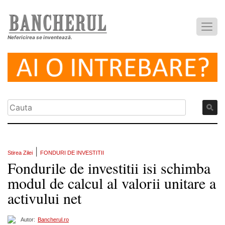
Nefericirea se inventează.
|
Stirea Zilei
FONDURI DE INVESTITII
Fondurile de investitii isi schimba
modul de calcul al valorii unitare a
activului net
Autor:
Bancherul.ro