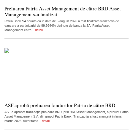
Preluarea Patria Asset Management de către BRD Asset
Management s-a finalizat
Patria Bank SA anunta ca in data de 5 august 2026 a fost finalizata tranzactia de
vanzare a participatiei de 99,9944% detinute de banca la SAI Patria Asset
Management catre...
detalii
ASF aprobă preluarea fondurilor Patria de către BRD
ASF a aprobat tranzacția prin care BRD, prin BRD Asset Management, a preluat Patria
Asset Management S.A. din grupul Patria Bank. Tranzacția a fost anunțată în luna
martie 2026. Autoritatea...
detalii