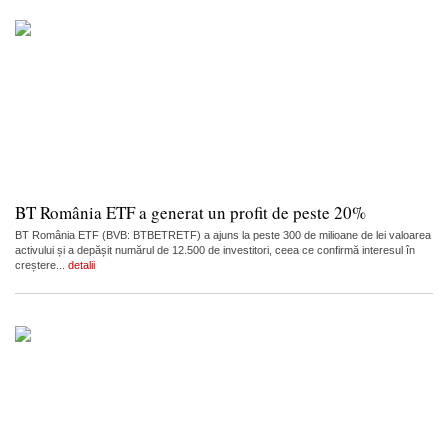
BT România ETF a generat un profit de peste 20%
BT România ETF (BVB: BTBETRETF) a ajuns la peste 300 de milioane de lei valoarea
activului și a depășit numărul de 12.500 de investitori, ceea ce confirmă interesul în
creștere...
detalii