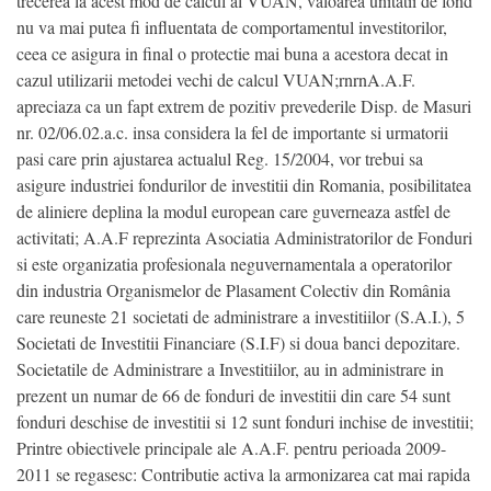
trecerea la acest mod de calcul al VUAN, valoarea unitatii de fond
nu va mai putea fi influentata de comportamentul investitorilor,
ceea ce asigura in final o protectie mai buna a acestora decat in
cazul utilizarii metodei vechi de calcul VUAN;rnrnA.A.F.
apreciaza ca un fapt extrem de pozitiv prevederile Disp. de Masuri
nr. 02/06.02.a.c. insa considera la fel de importante si urmatorii
pasi care prin ajustarea actualul Reg. 15/2004, vor trebui sa
asigure industriei fondurilor de investitii din Romania, posibilitatea
de aliniere deplina la modul european care guverneaza astfel de
activitati; A.A.F reprezinta Asociatia Administratorilor de Fonduri
si este organizatia profesionala neguvernamentala a operatorilor
din industria Organismelor de Plasament Colectiv din România
care reuneste 21 societati de administrare a investitiilor (S.A.I.), 5
Societati de Investitii Financiare (S.I.F) si doua banci depozitare.
Societatile de Administrare a Investitiilor, au in administrare in
prezent un numar de 66 de fonduri de investitii din care 54 sunt
fonduri deschise de investitii si 12 sunt fonduri inchise de investitii;
Printre obiectivele principale ale A.A.F. pentru perioada 2009-
2011 se regasesc: Contributie activa la armonizarea cat mai rapida