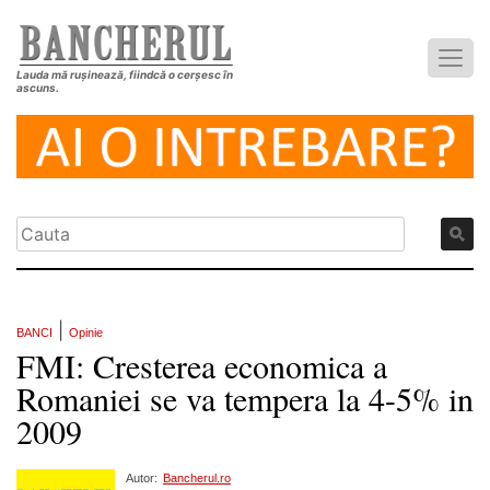
Lauda mă rușinează, fiindcă o cerșesc în
ascuns.
|
BANCI
Opinie
FMI: Cresterea economica a
Romaniei se va tempera la 4-5% in
2009
Autor:
Bancherul.ro