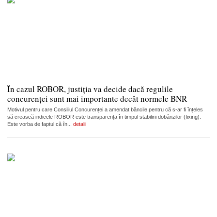
În cazul ROBOR, justiția va decide dacă regulile
concurenței sunt mai importante decât normele BNR
Motivul pentru care Consiliul Concurenței a amendat băncile pentru că s-ar fi înțeles
să crească indicele ROBOR este transparența în timpul stabilirii dobânzilor (fixing).
Este vorba de faptul că în...
detalii