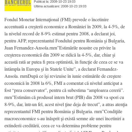
Publicat la: 2008-10-23 19:03
Ultima actualizare: 2008-10-23 19:03
Fondul Monetar Internaţional (FMI) prevede o încetinire
accentuată a creşterii economice a României în 2009, la 4-5%, de
la nivelul record de 8-9% estimat pentru 2008, a declarat joi,
pentru AFP, reprezentantul Fondului pentru România şi Bulgaria,
Juan Fernandez-Ansola.rnrn”Estimările noastre cu privire la
creşterea economică din 2009 se ridică la 4-5%, dar, chiar şi
această rată ar putea fi prea optimistă, în funcţie de ceea ce se va
întâmpla în Europa şi în Statele Unite”, a declarat Fernandez-
Ansola. rnrnDupă ce îşi revizuise în iunie estimările de creştere
economică în 2008 la 6%, FMI a comentat că nivelul anticipat a
fost “prea conservator”, pentru că subestima “amploarea cererii”.
rnrn”Estimăm că produsul intern brut (PIB) din 2008 va spori cu
8-9%, dar, într-un fel, acest nivel ţine deja de trecut”, a atras atenţia
reprezentantul FMI pentru România şi Bulgaria. rnrn”Condiţiile
macroeconomice s-au înăsprit şi există semne ale unei încetiniri a
extinderii creditării, ceea ce va determina probleme pentru