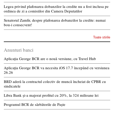
Legea privind plafonarea dobanzilor la credite nu a fost inclusa pe
ordinea de zi a comisiilor din Camera Deputatilor
Senatorul Zamfir, despre plafonarea dobanzilor la credite: numai
bou-i consecvent!
Toate stirile
Anunturi banci
Aplicația George BCR are o nouă versiune, cu Travel Hub
Aplicația George BCR va necesita iOS 17.7 începând cu versiunea
26.26
BRD aderă la contractul colectiv de muncă încheiat de CPBR cu
sindicatele
Libra Bank și-a majorat profitul cu 20%, la 324 milioane lei
Programul BCR de sărbătorile de Paște