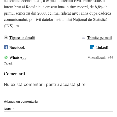
activitatea economică”, a explicat oficialul FMI. rnrnProdusul
intern brut al României a crescut într-un ritm record, de 8,8% în
primul semestru din 2008, cel mai ridicat nivel atins după căderea
comunismului, potrivit datelor Institutului Naţional de Statistică
(INS). rn
Tipareste detalii
Trimite pe mail
Facebook
LinkedIn
WhatsApp
Vizualizari:
844
Taguri:
Comentarii
Nu există comentarii pentru această știre.
Adauga un comentariu
Nume *: