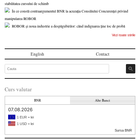
stabilitatea cursului de schimb
În ce constă contraargumentul BNR la acuzația Consiliului Concurenței privind
manipularea ROBOR
ROBOR și noua industrie a despăgubirilor: când indignarea ține loc de probă
Vezi toate stirile
English
Contact
Curs valutar
BNR
Alte Banci
07.08.2026
1 EUR = lei
1 USD = lei
Sursa BNR