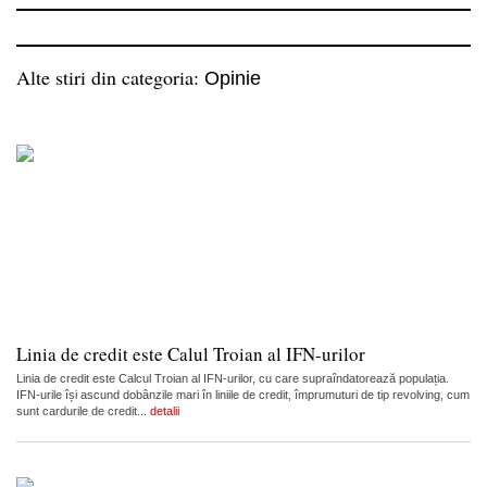
Alte stiri din categoria:
Opinie
Linia de credit este Calul Troian al IFN-urilor
Linia de credit este Calcul Troian al IFN-urilor, cu care supraîndatorează populația.
IFN-urile își ascund dobânzile mari în liniile de credit, împrumuturi de tip revolving, cum
sunt cardurile de credit...
detalii