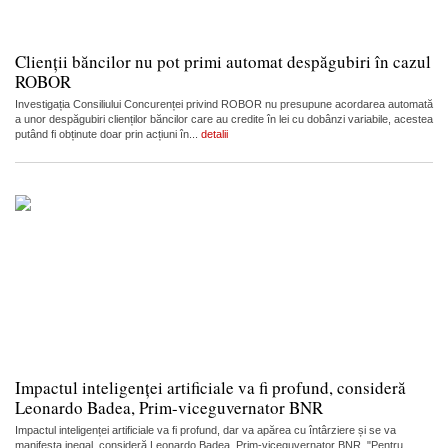
Clienții băncilor nu pot primi automat despăgubiri în cazul
ROBOR
Investigația Consiliului Concurenței privind ROBOR nu presupune acordarea automată
a unor despăgubiri clienților băncilor care au credite în lei cu dobânzi variabile, acestea
putând fi obținute doar prin acțiuni în...
detalii
Impactul inteligenței artificiale va fi profund, consideră
Leonardo Badea, Prim-viceguvernator BNR
Impactul inteligenței artificiale va fi profund, dar va apărea cu întârziere și se va
manifesta inegal, consideră Leonardo Badea, Prim-viceguvernator BNR. "Pentru