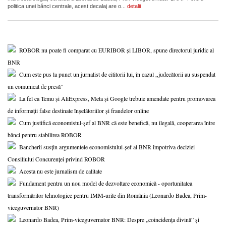
politica unei bănci centrale, acest decalaj are o...
detalii
ROBOR nu poate fi comparat cu EURIBOR și LIBOR, spune directorul juridic al
BNR
Cum este pus la punct un jurnalist de cititorii lui, în cazul „judecătorii au suspendat
un comunicat de presă”
La fel ca Temu și AliExpress, Meta și Google trebuie amendate pentru promovarea
de informații false destinate înșelătoriilor și fraudelor online
Cum justifică economistul-șef al BNR că este benefică, nu ilegală, cooperarea între
bănci pentru stabilirea ROBOR
Bancherii susțin argumentele economistului-șef al BNR împotriva deciziei
Consiliului Concurenței privind ROBOR
Acesta nu este jurnalism de calitate
Fundament pentru un nou model de dezvoltare economică - oportunitatea
transformărilor tehnologice pentru IMM-urile din România (Leonardo Badea, Prim-
viceguvernator BNR)
Leonardo Badea, Prim-viceguvernator BNR: Despre „coincidența divină” și