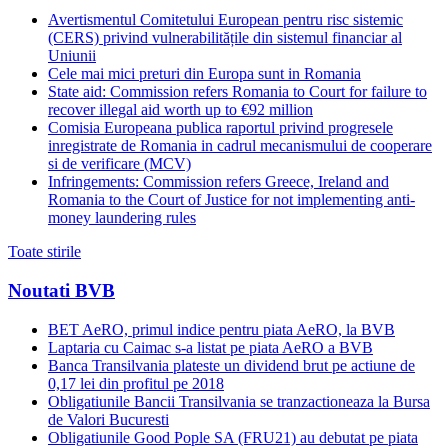
Avertismentul Comitetului European pentru risc sistemic
(CERS) privind vulnerabilitățile din sistemul financiar al
Uniunii
Cele mai mici preturi din Europa sunt in Romania
State aid: Commission refers Romania to Court for failure to
recover illegal aid worth up to €92 million
Comisia Europeana publica raportul privind progresele
inregistrate de Romania in cadrul mecanismului de cooperare
si de verificare (MCV)
Infringements: Commission refers Greece, Ireland and
Romania to the Court of Justice for not implementing anti-
money laundering rules
Toate stirile
Noutati BVB
BET AeRO, primul indice pentru piata AeRO, la BVB
Laptaria cu Caimac s-a listat pe piata AeRO a BVB
Banca Transilvania plateste un dividend brut pe actiune de
0,17 lei din profitul pe 2018
Obligatiunile Bancii Transilvania se tranzactioneaza la Bursa
de Valori Bucuresti
Obligatiunile Good Pople SA (FRU21) au debutat pe piata