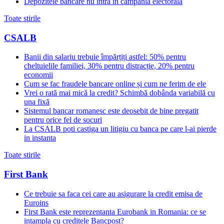
Depozitele bancare nu intra in campania electorala
Toate stirile
CSALB
Banii din salariu trebuie împărțiți astfel: 50% pentru
cheltuielile familiei, 30% pentru distracție, 20% pentru
economii
Cum se fac fraudele bancare online și cum ne ferim de ele
Vrei o rată mai mică la credit? Schimbă dobânda variabilă cu
una fixă
Sistemul bancar romanesc este deosebit de bine pregatit
pentru orice fel de socuri
La CSALB poti castiga un litigiu cu banca pe care l-ai pierde
in instanta
Toate stirile
First Bank
Ce trebuie sa faca cei care au asigurare la credit emisa de
Euroins
First Bank este reprezentanta Eurobank in Romania: ce se
intampla cu creditele Bancpost?