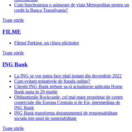
Cum functioneaza o asigurare de viata Metropolitan pentru un
credit la Banca Transilvania?
Toate stirile
FILME
Filmul Parking, un cliseu plictisitor
Toate stirile
ING Bank
La ING se vor putea face plati instant din decembrie 2022
Cum evitam tentativele de frauda online?
Clientii ING Bank trebuie sa-si actualizeze aplicatia Home
Bank pana in 20 martie
Obligatiunile Rockcastle, cel mai mare proprietar de centre
comerciale din Europa Centrala si de Est, intermediata de
ING Bank
ING Bank transforma departamentul de responsabilitate
sociala intr-unul de sustenabilitate
Toate stirile