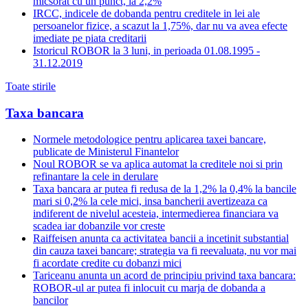
micsorat cu un punct, la 2,2%
IRCC, indicele de dobanda pentru creditele in lei ale
persoanelor fizice, a scazut la 1,75%, dar nu va avea efecte
imediate pe piata creditarii
Istoricul ROBOR la 3 luni, in perioada 01.08.1995 -
31.12.2019
Toate stirile
Taxa bancara
Normele metodologice pentru aplicarea taxei bancare,
publicate de Ministerul Finantelor
Noul ROBOR se va aplica automat la creditele noi si prin
refinantare la cele in derulare
Taxa bancara ar putea fi redusa de la 1,2% la 0,4% la bancile
mari si 0,2% la cele mici, insa bancherii avertizeaza ca
indiferent de nivelul acesteia, intermedierea financiara va
scadea iar dobanzile vor creste
Raiffeisen anunta ca activitatea bancii a incetinit substantial
din cauza taxei bancare; strategia va fi reevaluata, nu vor mai
fi acordate credite cu dobanzi mici
Tariceanu anunta un acord de principiu privind taxa bancara:
ROBOR-ul ar putea fi inlocuit cu marja de dobanda a
bancilor