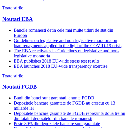
Toate stirile
Noutati EBA
Bancile romanesti detin cele mai multe titluri de stat din
Europa
Guidelines on legislative and non-legislative moratoria on
loan repayments applied in the light of the COVID-19 crisis
The EBA reactivates its Guidelines on legislative and non-
legislative moratoria
EBA publishes 2018 EU-wide stress test results
EBA launches 2018 EU-wide transparency exercise
Toate stirile
Noutati FGDB
Banii din banci sunt garantati, anunta FGDB
Depozitele bancare garantate de FGDB au crescut cu 13
miliarde lei
Depozitele bancare garantate de FGDB reprezinta doua treimi
din totalul depozitelor din bancile romanesti
Peste 80% din depozitele bancare sunt garantate