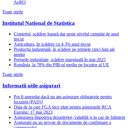
AeRO
Toate stirile
Institutul National de Statistica
Comerțul, scădere lunară dar peste nivelul cumulat de anul
trecut
Agricultura, în scădere cu 4,3% anul trecut
Producția industrială, în scădere pe primele cinci luni ale
anului
Prețurile industriale, scădere marginală în mai 2025
România, la 78% din PIB-ul mediu pe locuitor al UE
Toate stirile
Informatii utile asigurari
Pot fi amendat dacă nu am asigurare obligatorie pentru
locuință (PAD)?
Data de la care FGA face plati pentru asigurarile RCA
Euroins: 17 mai 2023
Asigurarea împotriva dezastrelor, valabilă și in caz de faliment
Asiguratii nu au nevoie de documente de confirmare a
cutremurului