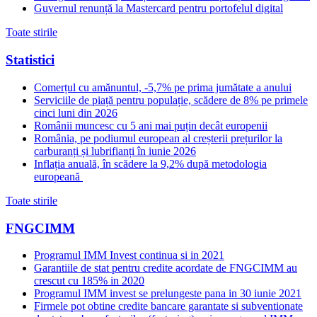
Guvernul renunță la Mastercard pentru portofelul digital
Toate stirile
Statistici
Comerțul cu amănuntul, -5,7% pe prima jumătate a anului
Serviciile de piață pentru populație, scădere de 8% pe primele
cinci luni din 2026
Românii muncesc cu 5 ani mai puțin decât europenii
România, pe podiumul european al creșterii prețurilor la
carburanți și lubrifianți în iunie 2026
Inflația anuală, în scădere la 9,2% după metodologia
europeană
Toate stirile
FNGCIMM
Programul IMM Invest continua si in 2021
Garantiile de stat pentru credite acordate de FNGCIMM au
crescut cu 185% in 2020
Programul IMM invest se prelungeste pana in 30 iunie 2021
Firmele pot obtine credite bancare garantate si subventionate