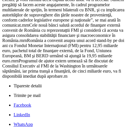
pregătiţi să facem aceste angajamente, în cadrul programelor
multilaterale de sprijin, în termeni bilaterali cu BNR, şi cu implicarea
autorităţilor de supraveghere din ţările noastre de provenienţă,
conform cadrelor legislative europene şi naţionale”, se mai arată în
comunicat.rnrnCele nouă bănci salută acordul de finanţare externă
convenit de România cu reprezentaţtii FMI şi consideră că acesta va
asigura consolidarea stabilităţii financiare şi macroeconomice în
România.rnrnRomânia a convenit asupra unui acord stand-by pe doi
ani cu Fondul Monetar Internaţional (FMI) pentru 12,95 miliarde
euro, pachetul total de finanţare externă, de la Fond, Uniunea
Europeană, BM şi BERD urmând să ajungă la 19,95 miliarde
euro.rnrnProgramul de ajutor extern urmează să fie discutat de
Consiliul Executiv al FMI de la Washington în următoarele
săptămâni, iar prima tranşă a finanţării, de cinci miliarde euro, va fi
disponibilă imediat după aprobare.rn
Tipareste detalii
Trimite pe mail
Facebook
LinkedIn
WhatsApp