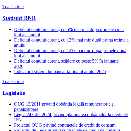
Toate stirile
Statistici BNR
Deficitul contului curent, cu 5% mai mic după primele cinci
luni ale anului
Deficitul contului curent, cu 12% mai mic după prima treime a
anului
Deficitul contului curent, cu 12% mai mic după primele două
luni ale anului
Deficitul contului curent, scădere cu peste 5% în ianuarie
2026
Indicatorii sistemului bancar la finalul anului 2025
Toate stirile
Legislatie
OUG 13/2011 privind dobânda legală remuneratorie și
penalizatoare
Legea 243 din 2024 privind plafonarea dobânzilor la creditele
IFN
Proiectul OUG privind contractele de credit de consum
Proiectul de Lege privind contractele de credit de consum