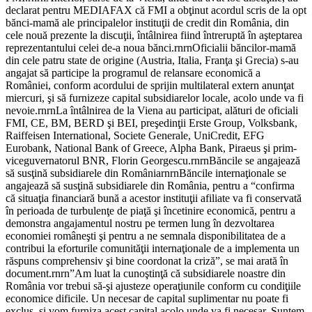
declarat pentru MEDIAFAX că FMI a obţinut acordul scris de la opt
bănci-mamă ale principalelor instituţii de credit din România, din
cele nouă prezente la discuţii, întâlnirea fiind întreruptă în aşteptarea
reprezentantului celei de-a noua bănci.rnrnOficialii băncilor-mamă
din cele patru state de origine (Austria, Italia, Franţa şi Grecia) s-au
angajat să participe la programul de relansare economică a
României, conform acordului de sprijin multilateral extern anunţat
miercuri, şi să furnizeze capital subsidiarelor locale, acolo unde va fi
nevoie.rnrnLa întâlnirea de la Viena au participat, alături de oficiali
FMI, CE, BM, BERD şi BEI, preşedinţii Erste Group, Volksbank,
Raiffeisen International, Societe Generale, UniCredit, EFG
Eurobank, National Bank of Greece, Alpha Bank, Piraeus şi prim-
viceguvernatorul BNR, Florin Georgescu.rnrnBăncile se angajează
să susţină subsidiarele din RomâniarnrnBăncile internaţionale se
angajează să susţină subsidiarele din România, pentru a “confirma
că situaţia financiară bună a acestor instituţii afiliate va fi conservată
în perioada de turbulenţe de piaţă şi încetinire economică, pentru a
demonstra angajamentul nostru pe termen lung în dezvoltarea
economiei româneşti şi pentru a ne semnala disponibilitatea de a
contribui la eforturile comunităţii internaţionale de a implementa un
răspuns comprehensiv şi bine coordonat la criză”, se mai arată în
document.rnrn”Am luat la cunoştinţă că subsidiarele noastre din
România vor trebui să-şi ajusteze operaţiunile conform cu condiţiile
economice dificile. Un necesar de capital suplimentar nu poate fi
exclus, şi vom furniza acest capital acolo unde va fi necesar. Suntem