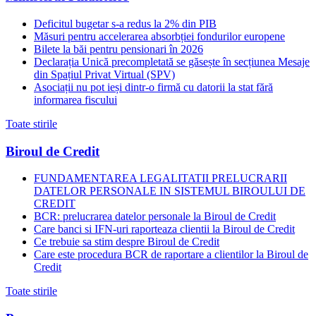
Deficitul bugetar s-a redus la 2% din PIB
Măsuri pentru accelerarea absorbției fondurilor europene
Bilete la băi pentru pensionari în 2026
Declarația Unică precompletată se găsește în secțiunea Mesaje
din Spațiul Privat Virtual (SPV)
Asociații nu pot ieși dintr-o firmă cu datorii la stat fără
informarea fiscului
Toate stirile
Biroul de Credit
FUNDAMENTAREA LEGALITATII PRELUCRARII
DATELOR PERSONALE IN SISTEMUL BIROULUI DE
CREDIT
BCR: prelucrarea datelor personale la Biroul de Credit
Care banci si IFN-uri raporteaza clientii la Biroul de Credit
Ce trebuie sa stim despre Biroul de Credit
Care este procedura BCR de raportare a clientilor la Biroul de
Credit
Toate stirile