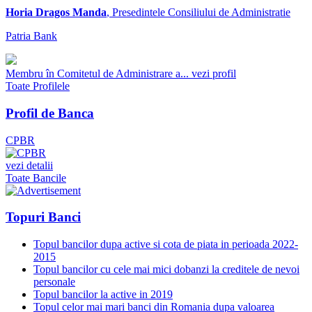
Horia Dragos Manda
, Presedintele Consiliului de Administratie
Patria Bank
Membru în Comitetul de Administrare a...
vezi profil
Toate Profilele
Profil de Banca
CPBR
vezi detalii
Toate Bancile
Topuri Banci
Topul bancilor dupa active si cota de piata in perioada 2022-
2015
Topul bancilor cu cele mai mici dobanzi la creditele de nevoi
personale
Topul bancilor la active in 2019
Topul celor mai mari banci din Romania dupa valoarea