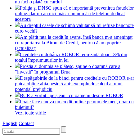
nu faci o plată cu cardul
Poliția și DNSC spun că e importantă prevenirea fraudelor
online, dar nu au nici măcar un număr de telefon dedicat
acestora
Au dreptul casele de schimb valutar să-mi refuze bancnote
euro vechi?
Am plătit rata la credit în avans, însă banca m-a amenințat
cu raportarea la Biroul de Credit, pentru că am poprire
(actualizat)
Creditele cu dobânzi ROBOR reprezintă doar 18% din
totalul împrumuturilor în lei
Prostia și domnia se plătesc, spune o doamnă care a
"investit" în programul Brua
Despăgubirile de la bănci pentru creditele cu ROBOR s-ar
putea obține abia peste 5 ani; exemplu de calcul al unui
potențial prejudiciu
BCR a vorbit "pe șleau" cu oamenii despre ROBOR
Poate face cineva un credit online pe numele meu, doar cu
buletinul?
Vezi toate stirile
English
Contact