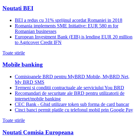
Noutati BEI
BEI a redus cu 31% sprijinul acordat Romaniei in 2018
Romania implements SME Initiative: EUR 580 m for
Romanian businesses
European Investment Bank (EIB) is lending EUR 20 million
to Agricover Credit IFN
Toate stirile
Mobile banking
Comisioanele BRD pentru MyBRD Mobile, MyBRD Net,
My BRD SMS
Termeni si conditii contractuale ale serviciului You BRD
Recomandari de securitate ale BRD pentru utilizatorii de
internet/mobile banking
CEC Bank - Ghid utilizare token sub forma de card bancar
Cinci banci permit platile cu telefonul mobil prin Google Pay
Toate stirile
Noutati Comisia Europeana