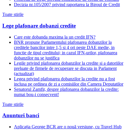
Decizia nr.105/2007 privind raportarea la Biroul de Credit
Toate stirile
Lege plafonare dobanzi credite
Care este dobanda maxima la un credit IFN?
BNR propune Parlamentului plafonarea dobanzilor la
creditele bancilor intre 1,5 si 4 ori peste DAE medie, in
functie de tipul creditului; in cazul IFN-urilor, plafonarea
dobanzilor nu se justifica
Legile privind plafonarea dobanzilor la credite si a datoriilor
preluate de firmele de recuperare se discuta in Parlament
(actualizat)
Legea privind plafonarea dobanzilor la credite nu a fost
inclusa pe ordinea de zi a comisiilor din Camera Deputatilor
Senatorul Zamfir, despre plafonarea dobanzilor la credite:
numai bou-i consecvent!
Toate stirile
Anunturi banci
Aplicația George BCR are o nouă versiune, cu Travel Hub