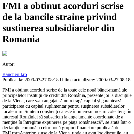
FMI a obtinut acorduri scrise
de la bancile straine privind
sustinerea subsidiarelor din
Romania
Autor:
Bancherul.ro
Publicat la: 2009-03-27 08:18
Ultima actualizare: 2009-03-27 08:18
FMI a obţinut acorduri scrise de la toate cele nouă bănci-mamă ale
principalelor instituţii de credit din România, prezente joi la discuţiile
de la Viena, care s-au angajat să nu retragă capital şi garantează
participarea cu capital suplimentar pentru susţinerea subsidiarelor
locale.rnrn”Suntem conştienţi că este în interesul nostru colectiv şi în
interesul României să subscriem la angajamente coordonate de a
menţine în întregime expunerea pe piaţa românească”, se arată într-o
declaraţie comună a celor nouă grupuri financiare publicată de
FMI.rnrnAnterior, surse de la Viena, unde au avut loc discuţiile, au