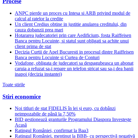
Procese
ANPC pierde un proces cu Intesa si ARB privind modul de
calcul al ratelor la credite
Un client Credius obtine in justitie anularea creditului, din
cauza dobanzii prea mari
Hotararea judecatoriei prin care Aedificium, fosta Raiffeisen
Banca pentru Locuinte, si statul sunt obligati sa achite unui
client prima de stat
Decizia Curtii de Apel Bucuresti in procesul dintre Raiffeisen
Banca pentru Locuinte si Curtea de Conturi
Vodafone, obligata de judecatori sa despagubeasca un abonat
caruia a refuzat sa-i repare un telefon stricat sau sa-i dea banii
inapoi (decizia instantei)
Toate stirile
Stiri economice
Noi titluri de stat FIDELIS în lei și euro, cu dobânzi
neimpozabile de pânã la 7,50%
BID gestionează granturile Programului Diaspora Investește
Acasă
Ratingul României, confirmat la Baa3
Ratingul României, menținut la BBB- cu perspectivă negativă