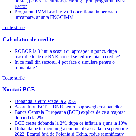
de stat, pe baza facturilor (factoring), prin programul IMM
Factor
Programul IMM Leasing va fi operational in perioada
urmatoare, anunta FNGCIMM
Toate stirile
Calculator de credite
ROBOR la 3 luni a scazut cu aproape un punct, dupa
masurile luate de BNR; cu cat se reduce rata la credite?
In ce mall din sectorul 4 pot face o simulare pentru o
refinantare?
Toate stirile
Noutati BCE
Dobanda la euro scade la 2,25%
Acord intre BCE si BNR pentru supravegherea bancilor
Banca Centrala Europeana (BCE) explica de ce a majorat
dobanda la 2%
BCE creste dobanda la 2%, dupa ce inflatia a ajuns la 10%
Dobânda pe termen lung a continuat să scadă in septembrie
2022. Ecartul față de Polonia și Cehia, redus semnificativ