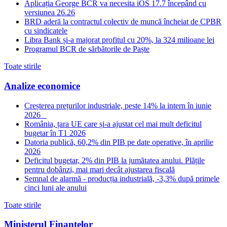
Aplicația George BCR va necesita iOS 17.7 începând cu
versiunea 26.26
BRD aderă la contractul colectiv de muncă încheiat de CPBR
cu sindicatele
Libra Bank și-a majorat profitul cu 20%, la 324 milioane lei
Programul BCR de sărbătorile de Paște
Toate stirile
Analize economice
Creșterea prețurilor industriale, peste 14% la intern în iunie
2026
România, țara UE care și-a ajustat cel mai mult deficitul
bugetar în T1 2026
Datoria publică, 60,2% din PIB pe date operative, în aprilie
2026
Deficitul bugetar, 2% din PIB la jumătatea anului. Plățile
pentru dobânzi, mai mari decât ajustarea fiscală
Semnal de alarmă - producția industrială, -3,3% după primele
cinci luni ale anului
Toate stirile
Ministerul Finantelor