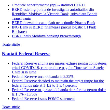
Creditele neperformante (npl) - statistici BERD
BERD este ingrijorata de investigatia autoritatilor din
Republica Moldova la Victoria Bank, subsidiara Bancii
Transilvania
BERD dezvaluie cat a platit pe actiunile Piraeus Bank
ING Bank si BERD finanteaza parcul logistic CTPark
Bucharest
EBRD hails Moldova banking breakthrough
Toate stirile
Noutati Federal Reserve
Federal Reserve anunta noi masuri extinse pentru combaterea
crizei COVID-19, care produce pagube "imense" in Statele
Unite si in lume
Federal Reserve urca dobanda la 2,25%
Federal Reserve decided to maintain the target range for the
federal funds rate at 1-1/2 to 1-3/4 percent
Federal Reserve majoreaza dobanda de referinta pentru dolar
la 1,5% - 1,75%
Federal Reserve issues FOMC statement
Toate stirile