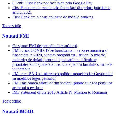
Clientii First Bank pot face plati prin Google Pay
First Bank anunta rezultatele financiare din prima jumatate a
anului 2021
First Bank are o noua aplicatie de mobile banking
Toate stirile
Noutati FMI
Ce spune FMI despre băncile românești
FMI: criza COVID-19 se transforma in criza economica si
financiara in 2020, suntem pregatiti cu 1 trilion (o mie de
miliarde) de dolari, pentru a ajuta tarile in dificultate;
prioritatea sunt ajutoarele financiare pentru familiile si firmele
vulnerabile
FMI cere BNR sa intareasca politica monetara iar Guvernului
sa modifice legea pensiilor
FMI: majorarea salariilor din sectorul public si legea pensiilor
ar trebui reevaluate
IMF statement of the 2018 Article IV Mission to Romania
Toate stirile
Noutati BERD