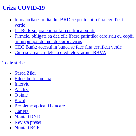
Criza COVID-19
In majoritatea unitatilor BRD se poate intra fara certificat
verde
La BCR se poate intra fara certificat verde
Firmele, obligate sa dea zile libere parintilor care stau cu copiii
in timpul pandemiei de coronavirus
CEC Bank: accesul in banca se face fara certificat verde
Cum se amana ratele la creditele Garanti BBVA
Toate stirile
Stirea Zilei
Educatie financiara
Interviu
Analiza
Opinie
Profil
Probleme aplicații bancare
Cariera
Noutati BNR
Revista presei
Noutati BCE