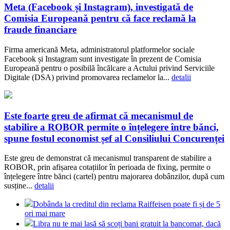
Meta (Facebook și Instagram), investigată de
Comisia Europeană pentru că face reclamă la
fraude financiare
Firma americană Meta, administratorul platformelor sociale
Facebook și Instagram sunt investigate în prezent de Comisia
Europeană pentru o posibilă încălcare a Actului privind Serviciile
Digitale (DSA) privind promovarea reclamelor la...
detalii
Este foarte greu de afirmat că mecanismul de
stabilire a ROBOR permite o înțelegere între bănci,
spune fostul economist șef al Consiliului Concurenței
Este greu de demonstrat că mecanismul transparent de stabilire a
ROBOR, prin afișarea cotațiilor în perioada de fixing, permite o
înțelegere între bănci (cartel) pentru majorarea dobânzilor, după cum
susține...
detalii
Dobânda la creditul din reclama Raiffeisen poate fi și de 5
ori mai mare
Libra nu te mai lasă să scoți bani gratuit la bancomat, dacă