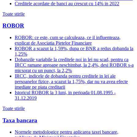
Creditele acordate de banci au crescut cu 14% in 2022
Toate stirile
ROBOR
ROBOR: ce este, cum se calculeaza, ce il influenteaza,
explicat de Asociatia Pietelor Financiare
ROBOR a scazut la 1,59%, dupa ce BNR a redus dobanda la
1,25%
Dobanzile variabile la creditele noi in lei nu scad, pentru ca
IRCC ramane aproape neschimbat, la 2,4%, desi ROBOR s-a
micsorat cu un punct, la 2,2%
IRCC, indicele de dobanda pentru creditele in lei ale
persoanelor fizice, a scazut la 1,75%, dar nu va avea efecte
imediate pe piata creditarii
Istoricul ROBOR la 3 luni, in perioada 01.08.1995 -
31.12.2019
Toate stirile
Taxa bancara
Normele metodologice pentru aplicarea taxei bancare,