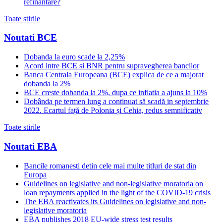
refinantare?
Toate stirile
Noutati BCE
Dobanda la euro scade la 2,25%
Acord intre BCE si BNR pentru supravegherea bancilor
Banca Centrala Europeana (BCE) explica de ce a majorat
dobanda la 2%
BCE creste dobanda la 2%, dupa ce inflatia a ajuns la 10%
Dobânda pe termen lung a continuat să scadă in septembrie
2022. Ecartul față de Polonia și Cehia, redus semnificativ
Toate stirile
Noutati EBA
Bancile romanesti detin cele mai multe titluri de stat din
Europa
Guidelines on legislative and non-legislative moratoria on
loan repayments applied in the light of the COVID-19 crisis
The EBA reactivates its Guidelines on legislative and non-
legislative moratoria
EBA publishes 2018 EU-wide stress test results