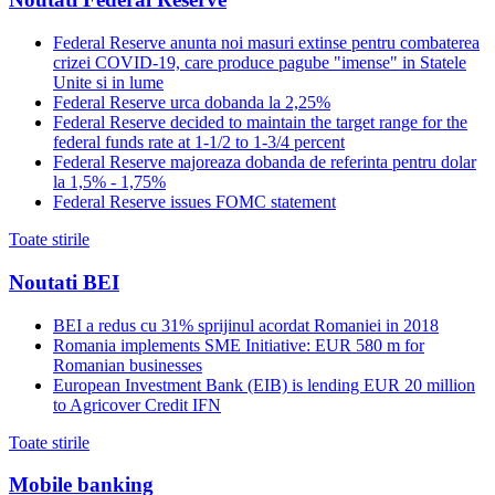
Federal Reserve anunta noi masuri extinse pentru combaterea
crizei COVID-19, care produce pagube "imense" in Statele
Unite si in lume
Federal Reserve urca dobanda la 2,25%
Federal Reserve decided to maintain the target range for the
federal funds rate at 1-1/2 to 1-3/4 percent
Federal Reserve majoreaza dobanda de referinta pentru dolar
la 1,5% - 1,75%
Federal Reserve issues FOMC statement
Toate stirile
Noutati BEI
BEI a redus cu 31% sprijinul acordat Romaniei in 2018
Romania implements SME Initiative: EUR 580 m for
Romanian businesses
European Investment Bank (EIB) is lending EUR 20 million
to Agricover Credit IFN
Toate stirile
Mobile banking