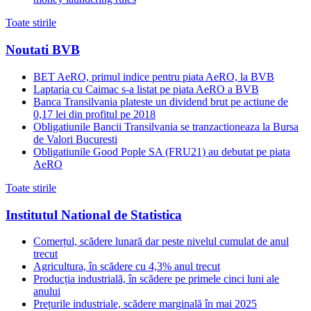
Toate stirile
Noutati BVB
BET AeRO, primul indice pentru piata AeRO, la BVB
Laptaria cu Caimac s-a listat pe piata AeRO a BVB
Banca Transilvania plateste un dividend brut pe actiune de
0,17 lei din profitul pe 2018
Obligatiunile Bancii Transilvania se tranzactioneaza la Bursa
de Valori Bucuresti
Obligatiunile Good Pople SA (FRU21) au debutat pe piata
AeRO
Toate stirile
Institutul National de Statistica
Comerțul, scădere lunară dar peste nivelul cumulat de anul
trecut
Agricultura, în scădere cu 4,3% anul trecut
Producția industrială, în scădere pe primele cinci luni ale
anului
Prețurile industriale, scădere marginală în mai 2025