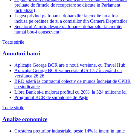
preluate de firmele de recuperare se discuta in Parlament
(actualizat)
Legea privind plafonarea dobanzilor la credite nu a fost
inclusa pe ordinea de zi a comisiilor din Camera Deputatilor
Senatorul Zamfir, despre plafonarea dobanzilor la credite:
numai bou-i consecvent!
Toate stirile
Anunturi banci
Aplicația George BCR are o nouă versiune, cu Travel Hub
Aplicația George BCR va necesita iOS 17.7 începând cu
versiunea 26.26
BRD aderă la contractul colectiv de muncă încheiat de CPBR
cu sindicatele
Libra Bank și-a majorat profitul cu 20%, la 324 milioane lei
Programul BCR de sărbătorile de Paște
Toate stirile
Analize economice
Creșterea prețurilor industriale, peste 14% la intern în iunie