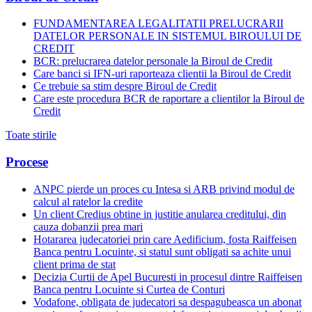
FUNDAMENTAREA LEGALITATII PRELUCRARII
DATELOR PERSONALE IN SISTEMUL BIROULUI DE
CREDIT
BCR: prelucrarea datelor personale la Biroul de Credit
Care banci si IFN-uri raporteaza clientii la Biroul de Credit
Ce trebuie sa stim despre Biroul de Credit
Care este procedura BCR de raportare a clientilor la Biroul de
Credit
Toate stirile
Procese
ANPC pierde un proces cu Intesa si ARB privind modul de
calcul al ratelor la credite
Un client Credius obtine in justitie anularea creditului, din
cauza dobanzii prea mari
Hotararea judecatoriei prin care Aedificium, fosta Raiffeisen
Banca pentru Locuinte, si statul sunt obligati sa achite unui
client prima de stat
Decizia Curtii de Apel Bucuresti in procesul dintre Raiffeisen
Banca pentru Locuinte si Curtea de Conturi
Vodafone, obligata de judecatori sa despagubeasca un abonat