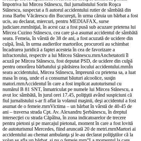
împotriva lui Mircea Stănescu, fiul jurnalistului Sorin Roşca
Stănescu, suspectat a fi autorul accidentului rutier de sâmbătă din
zona Barbu Văcărescu din Bucureşti, în urma căruia un bărbat a fost
ucis, au declarat, miercuri, pentru MEDIAFAX, surse
judiciare.rnrnIniţial, în acest caz a fost pusă sub acuzare prietena lui
Mircea Cuzino Stănescu, cea care şi-a asumat accidentul de sâmbătă
seara. Femeia, în vârstă de 38 de ani, a fost acuzată de ucidere din
culpă, însă, în urma audierilor martorilor, procurorii au schimbat
încadrarea juridică a faptei acesteia în cea de favorizare a
infractorului, respectiv a lui Mircea Stănescu.rnrnAnchetatorii îl
acuză pe Mircea Stănescu, fost deputat PSD, de ucidere din culpă
pentru omorârea bărbatului şi părăsirea locului accidentului.rnrnÎn
seara accidentului, Mircea Stănescu, împreună cu prietena sa, a luat
masa în oraş, unde el a consumat băuturi alcoolice, susţin
matori.rnrnAccidentul în care a fost implicat autoturismul cu
numărul B 81 SNT, înmatriculat pe numele lui Mircea Stănescu, a
avut loc sâmbătă, în jurul orei 17.45, poliţiştii având suspiciuni că
fiul jurnalistului s-ar fi aflat la volanul maşinii, deşi accidentul a fost
asumat de o femeie.rnrnVictima – un bărbat în vârstă de 40-45 de
ani – traversa strada Cpt. Av. Alexandru Şerbănescu, în dreptul
intersecţiei cu strada Căpâlna, în zona indicatoarelor de trecere
pentru pietoni şi pe marcajul pietonal, moment în care a fost lovită
de autoturismul Mercedes, fiind aruncată 20 de metri.rnrnMartori ai
accidentului au chemat ambulanţa şi le-au declarat poliţiştilor că la
volan se afla un bărbat, şi nu o femeie.rnrn”La momentul la care