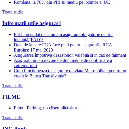
România, la 78% din PIB-ul mediu pe locuitor al UE
Toate stirile
Informatii utile asigurari
Pot fi amendat dacă nu am asigurare obligatorie pentru
locuință (PAD)?
Data de la care FGA face plati pentru asigurarile RCA
Euroins: 17 mai 2023
Asigurarea împotriva dezastrelor, valabilă și in caz de faliment
Asiguratii nu au nevoie de documente de confirmare a
cutremurului
Cum functioneaza o asigurare de viata Metropolitan pentru un
credit la Banca Transilvania?
Toate stirile
FILME
Filmul Parking, un cliseu plictisitor
Toate stirile
ING Bank