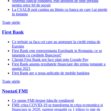
Sistemul bancar romanesc este deosebit de bine pregatit
pentru orice fel de socuri
La CSALB poti castiga un litigiu cu banca pe care l-ai pierde
in instanta
Toate stirile
First Bank
Ce trebuie sa faca cei care au asigurare la credit emisa de
Euroins
First Bank este reprezentanta Eurobank in Romania: ce se
intampla cu creditele Bancpost?
Clientii First Bank pot face plati prin Google Pay
First Bank anunta rezultatele financiare din prima jumatate a
anului 2021
First Bank are o noua aplicatie de mobile banking
Toate stirile
Noutati FMI
Ce spune FMI despre băncile românești
FMI: criza COVID-19 se transforma in criza economica si
financiara in 2020, suntem pregatiti cu 1 trilion (o mie de