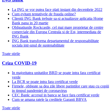
La ING se vor putea face plati instant din decembrie 2022
Cum evitam tentativele de frauda online?
Clientii ING Bank trebuie sa-si actualizeze aplicatia Home
Bank pana in 20 martie
Obligatiunile Rockcastle, cel mai mare proprietar de centre
comerciale din Europa Centrala si de Est, intermediata de
ING Bank
ING Bank transforma departamentul de responsabilitate
sociala intr-unul de sustenabilitate
Toate stirile
Criza COVID-19
In majoritatea unitatilor BRD se poate intra fara certificat
verde
La BCR se poate intra fara certificat verde
Firmele, obligate sa dea zile libere parintilor care stau cu copiii
in timpul pandemiei de coronavirus
CEC Bank: accesul in banca se face fara certificat verde
Cum se amana ratele la creditele Garanti BBVA
Toate stirile