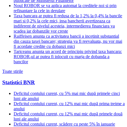
publicate de Ministerul Finantelor
Noul ROBOR se va aplica automat la creditele noi si prin
refinantare la cele in derulare
Taxa bancara ar putea fi redusa de la 1,2% la 0,4% la bancile
mari si 0,2% la cele mici, insa bancherii avertizeaza ca
indiferent de nivelul acesteia, intermedierea financiara va
scadea iar dobanzile vor creste
Raiffeisen anunta ca activitatea bancii a incetinit substantial
din cauza taxei bancare; strategia va fi reevaluata, nu vor mai
fi acordate credite cu dobanzi mici
Tariceanu anunta un acord de principiu privind taxa bancara:
ROBOR-ul ar putea fi inlocuit cu marja de dobanda a
bancilor
Toate stirile
Statistici BNR
Deficitul contului curent, cu 5% mai mic după primele cinci
luni ale anului
Deficitul contului curent, cu 12% mai mic după prima treime a
anului
Deficitul contului curent, cu 12% mai mic după primele două
luni ale anului
Deficitul contului curent, scădere cu peste 5% în ianuarie