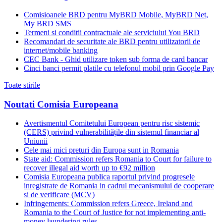
Comisioanele BRD pentru MyBRD Mobile, MyBRD Net,
My BRD SMS
Termeni si conditii contractuale ale serviciului You BRD
Recomandari de securitate ale BRD pentru utilizatorii de
internet/mobile banking
CEC Bank - Ghid utilizare token sub forma de card bancar
Cinci banci permit platile cu telefonul mobil prin Google Pay
Toate stirile
Noutati Comisia Europeana
Avertismentul Comitetului European pentru risc sistemic
(CERS) privind vulnerabilitățile din sistemul financiar al
Uniunii
Cele mai mici preturi din Europa sunt in Romania
State aid: Commission refers Romania to Court for failure to
recover illegal aid worth up to €92 million
Comisia Europeana publica raportul privind progresele
inregistrate de Romania in cadrul mecanismului de cooperare
si de verificare (MCV)
Infringements: Commission refers Greece, Ireland and
Romania to the Court of Justice for not implementing anti-
money laundering rules