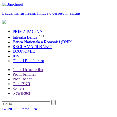
Lauda mă rușinează, fiindcă o cerșesc în ascuns.
PRIMA PAGINA
NOU
Intreaba Banca
Banca Nationala a Romaniei (BNR)
RECLAMATII BANCI
ECONOMIE
IFN
Clubul Bancherilor
Clubul bancherilor
Profil bancher
Profil banca
Curs BNR
Search
Newsletter
BANCI
|
Ultima Ora