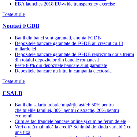
EBA launches 2018 EU-wide transparency exercise
Toate stirile
Noutati FGDB
Banii din banci sunt garantati, anunta FGDB
Depozitele bancare garantate de FGDB au crescut cu 13
miliarde lei
Depozitele bancare garantate de FGDB reprezinta doua treimi
din totalul depozitelor din bancile romanesti
Peste 80% din depozitele bancare sunt garantate
Depozitele bancare nu intra in campania electorala
Toate stirile
CSALB
Banii din salariu trebuie împărțiți astfel: 50% pentru
cheltuielile familiei, 30% pentru distracție, 20% pentru
economii
Cum se fac fraudele bancare online și cum ne ferim de ele
Vrei o rată mai mică la credit? Schimbă dobânda variabilă cu
una fixă