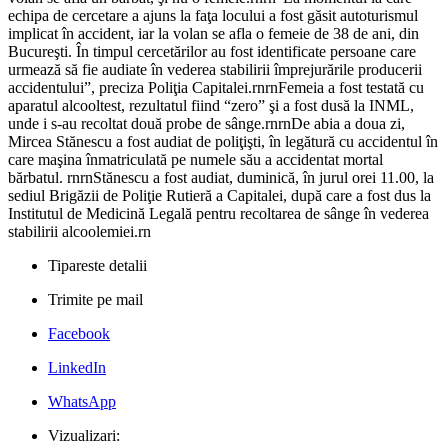
echipa de cercetare a ajuns la faţa locului a fost găsit autoturismul
implicat în accident, iar la volan se afla o femeie de 38 de ani, din
Bucureşti. În timpul cercetărilor au fost identificate persoane care
urmează să fie audiate în vederea stabilirii împrejurările producerii
accidentului”, preciza Poliţia Capitalei.rnrnFemeia a fost testată cu
aparatul alcooltest, rezultatul fiind “zero” şi a fost dusă la INML,
unde i s-au recoltat două probe de sânge.rnrnDe abia a doua zi,
Mircea Stănescu a fost audiat de poliţişti, în legătură cu accidentul în
care maşina înmatriculată pe numele său a accidentat mortal
bărbatul. rnrnStănescu a fost audiat, duminică, în jurul orei 11.00, la
sediul Brigăzii de Poliţie Rutieră a Capitalei, după care a fost dus la
Institutul de Medicină Legală pentru recoltarea de sânge în vederea
stabilirii alcoolemiei.rn
Tipareste detalii
Trimite pe mail
Facebook
LinkedIn
WhatsApp
Vizualizari: