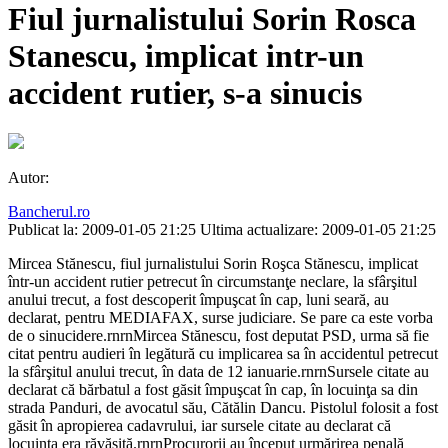
Fiul jurnalistului Sorin Rosca
Stanescu, implicat intr-un
accident rutier, s-a sinucis
Autor:
Bancherul.ro
Publicat la: 2009-01-05 21:25
Ultima actualizare: 2009-01-05 21:25
Mircea Stănescu, fiul jurnalistului Sorin Roşca Stănescu, implicat
într-un accident rutier petrecut în circumstanţe neclare, la sfârşitul
anului trecut, a fost descoperit împuşcat în cap, luni seară, au
declarat, pentru MEDIAFAX, surse judiciare. Se pare ca este vorba
de o sinucidere.rnrnMircea Stănescu, fost deputat PSD, urma să fie
citat pentru audieri în legătură cu implicarea sa în accidentul petrecut
la sfârşitul anului trecut, în data de 12 ianuarie.rnrnSursele citate au
declarat că bărbatul a fost găsit împuşcat în cap, în locuinţa sa din
strada Panduri, de avocatul său, Cătălin Dancu. Pistolul folosit a fost
găsit în apropierea cadavrului, iar sursele citate au declarat că
locuinţa era răvăşită.rnrnProcurorii au început urmărirea penală