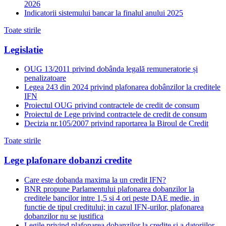
2026
Indicatorii sistemului bancar la finalul anului 2025
Toate stirile
Legislatie
OUG 13/2011 privind dobânda legală remuneratorie și
penalizatoare
Legea 243 din 2024 privind plafonarea dobânzilor la creditele
IFN
Proiectul OUG privind contractele de credit de consum
Proiectul de Lege privind contractele de credit de consum
Decizia nr.105/2007 privind raportarea la Biroul de Credit
Toate stirile
Lege plafonare dobanzi credite
Care este dobanda maxima la un credit IFN?
BNR propune Parlamentului plafonarea dobanzilor la
creditele bancilor intre 1,5 si 4 ori peste DAE medie, in
functie de tipul creditului; in cazul IFN-urilor, plafonarea
dobanzilor nu se justifica
Legile privind plafonarea dobanzilor la credite si a datoriilor