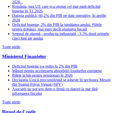
2026
România, țara UE care și-a ajustat cel mai mult deficitul
bugetar în T1 2026
Datoria publică, 60,2% din PIB pe date operative, în aprilie
2026
Deficitul bugetar, 2% din PIB la jumătatea anului. Plățile
pentru dobânzi, mai mari decât ajustarea fiscală
Semnal de alarmă - producția industrială, -3,3% după primele
cinci luni ale anului
Toate stirile
Ministerul Finantelor
Deficitul bugetar s-a redus la 2% din PIB
Măsuri pentru accelerarea absorbției fondurilor europene
Bilete la băi pentru pensionari în 2026
Declarația Unică precompletată se găsește în secțiunea Mesaje
din Spațiul Privat Virtual (SPV)
Asociații nu pot ieși dintr-o firmă cu datorii la stat fără
informarea fiscului
Toate stirile
Biroul de Credit