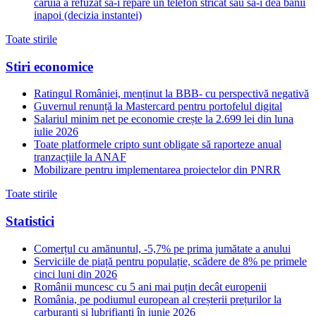
caruia a refuzat sa-i repare un telefon stricat sau sa-i dea banii
inapoi (decizia instantei)
Toate stirile
Stiri economice
Ratingul României, menținut la BBB- cu perspectivă negativă
Guvernul renunță la Mastercard pentru portofelul digital
Salariul minim net pe economie crește la 2.699 lei din luna
iulie 2026
Toate platformele cripto sunt obligate să raporteze anual
tranzacțiile la ANAF
Mobilizare pentru implementarea proiectelor din PNRR
Toate stirile
Statistici
Comerțul cu amănuntul, -5,7% pe prima jumătate a anului
Serviciile de piață pentru populație, scădere de 8% pe primele
cinci luni din 2026
Românii muncesc cu 5 ani mai puțin decât europenii
România, pe podiumul european al creșterii prețurilor la
carburanți și lubrifianți în iunie 2026