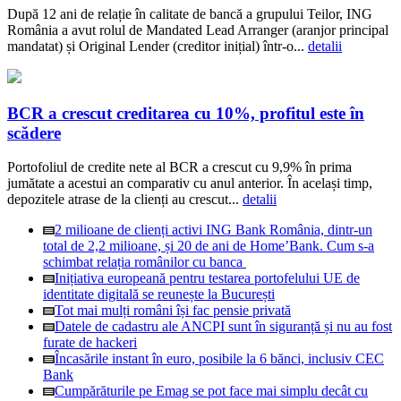
După 12 ani de relație în calitate de bancă a grupului Teilor, ING
România a avut rolul de Mandated Lead Arranger (aranjor principal
mandatat) și Original Lender (creditor inițial) într-o...
detalii
BCR a crescut creditarea cu 10%, profitul este în
scădere
Portofoliul de credite nete al BCR a crescut cu 9,9% în prima
jumătate a acestui an comparativ cu anul anterior. În același timp,
depozitele atrase de la clienți au crescut...
detalii
2 milioane de clienți activi ING Bank România, dintr-un
total de 2,2 milioane, și 20 de ani de Home’Bank. Cum s-a
schimbat relația românilor cu banca
Inițiativa europeană pentru testarea portofelului UE de
identitate digitală se reunește la București
Tot mai mulți români își fac pensie privată
Datele de cadastru ale ANCPI sunt în siguranță și nu au fost
furate de hackeri
Încasările instant în euro, posibile la 6 bănci, inclusiv CEC
Bank
Cumpărăturile pe Emag se pot face mai simplu decât cu