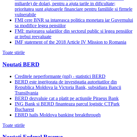
miliarde) de dolari, pentru a ajuta tarile in dificultate;
prioritatea sunt ajutoarele financiare pentru familiile si firmele
vulnerabile
FMI cere BNR sa intareasca politica monetara iar Guvernului
sa modifice legea pensiilor
FMI: majorarea salariilor din sectorul public si legea pensiilor
ar trebui reevaluate
IMF statement of the 2018 Article IV Mission to Romania
Toate stirile
Noutati BERD
Creditele neperformante (npl) - statistici BERD
BERD este ingrijorata de investigatia autoritatilor din
Republica Moldova la Victoria Bank, subsidiara Bancii
Transilvania
BERD dezvaluie cat a platit pe actiunile Piraeus Bank
ING Bank si BERD finanteaza parcul logistic CTPark
Bucharest
EBRD hails Moldova banking breakthrough
Toate stirile
Noutati Federal Reserve