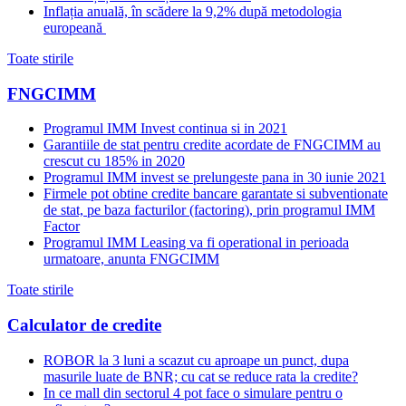
Inflația anuală, în scădere la 9,2% după metodologia
europeană
Toate stirile
FNGCIMM
Programul IMM Invest continua si in 2021
Garantiile de stat pentru credite acordate de FNGCIMM au
crescut cu 185% in 2020
Programul IMM invest se prelungeste pana in 30 iunie 2021
Firmele pot obtine credite bancare garantate si subventionate
de stat, pe baza facturilor (factoring), prin programul IMM
Factor
Programul IMM Leasing va fi operational in perioada
urmatoare, anunta FNGCIMM
Toate stirile
Calculator de credite
ROBOR la 3 luni a scazut cu aproape un punct, dupa
masurile luate de BNR; cu cat se reduce rata la credite?
In ce mall din sectorul 4 pot face o simulare pentru o