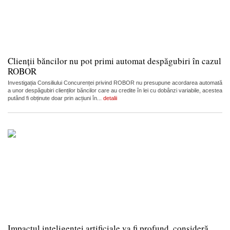
Clienții băncilor nu pot primi automat despăgubiri în cazul
ROBOR
Investigația Consiliului Concurenței privind ROBOR nu presupune acordarea automată
a unor despăgubiri clienților băncilor care au credite în lei cu dobânzi variabile, acestea
putând fi obținute doar prin acțiuni în...
detalii
Impactul inteligenței artificiale va fi profund, consideră