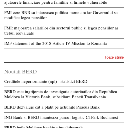
ajutoarele financiare pentru familiile si firmele vulnerabile
FMI cere BNR sa intareasca politica monetara iar Guvernului sa
modifice legea pensiilor
FMI: majorarea salariilor din sectorul public si legea pensiilor ar
trebui reevaluate
IMF statement of the 2018 Article IV Mission to Romania
Toate stirile
Noutati BERD
Creditele neperformante (npl) - statistici BERD
BERD este ingrijorata de investigatia autoritatilor din Republica
Moldova la Victoria Bank, subsidiara Bancii Transilvania
BERD dezvaluie cat a platit pe actiunile Piraeus Bank
ING Bank si BERD finanteaza parcul logistic CTPark Bucharest
EBRD hails Moldova banking breakthrough