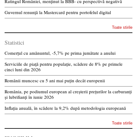
Ratingul României, menținut la BBB- cu perspectivă negativă
Guvernul renunță la Mastercard pentru portofelul digital
Toate stirile
Statistici
Comerțul cu amănuntul, -5,7% pe prima jumătate a anului
Serviciile de piață pentru populație, scădere de 8% pe primele
cinci luni din 2026
Românii muncesc cu 5 ani mai puțin decât europenii
România, pe podiumul european al creșterii prețurilor la carburanți
și lubrifianți în iunie 2026
Inflația anuală, în scădere la 9,2% după metodologia europeană
Toate stirile