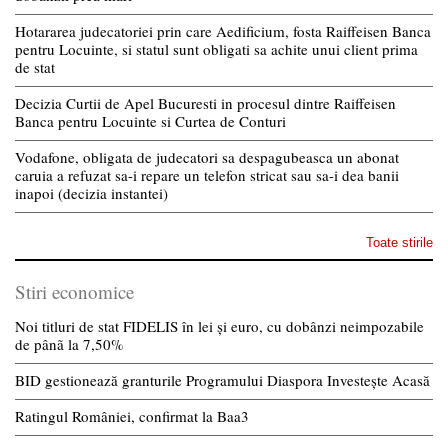
Hotararea judecatoriei prin care Aedificium, fosta Raiffeisen Banca
pentru Locuinte, si statul sunt obligati sa achite unui client prima
de stat
Decizia Curtii de Apel Bucuresti in procesul dintre Raiffeisen
Banca pentru Locuinte si Curtea de Conturi
Vodafone, obligata de judecatori sa despagubeasca un abonat
caruia a refuzat sa-i repare un telefon stricat sau sa-i dea banii
inapoi (decizia instantei)
Toate stirile
Stiri economice
Noi titluri de stat FIDELIS în lei și euro, cu dobânzi neimpozabile
de pânã la 7,50%
BID gestionează granturile Programului Diaspora Investește Acasă
Ratingul României, confirmat la Baa3