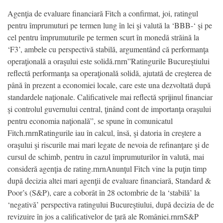
Agenţia de evaluare financiară Fitch a confirmat, joi, ratingul
pentru împrumuturi pe termen lung în lei şi valută la ‘BBB-‘ şi pe
cel pentru împrumuturile pe termen scurt în monedă străină la
‘F3’, ambele cu perspectivă stabilă, argumentând că performanţa
operaţională a oraşului este solidă.rnrn”Ratingurile Bucureştiului
reflectă performanţa sa operaţională solidă, ajutată de creşterea de
până în prezent a economiei locale, care este una dezvoltată după
standardele naţionale. Calificativele mai reflectă sprijinul financiar
şi controlul guvernului central, ţinând cont de importanţa oraşului
pentru economia naţională”, se spune în comunicatul
Fitch.rnrnRatingurile iau în calcul, însă, şi datoria în creştere a
oraşului şi riscurile mai mari legate de nevoia de refinanţare şi de
cursul de schimb, pentru în cazul împrumuturilor în valută, mai
consideră agenţia de rating.rnrnAnunţul Fitch vine la puţin timp
după decizia altei mari agenţii de evaluare financiară, Standard &
Poor’s (S&P), care a coborât în 28 octombrie de la ‘stabilă’ la
‘negativă’ perspectiva ratingului Bucureştiului, după decizia de de
revizuire în jos a calificativelor de ţară ale României.rnrnS&P