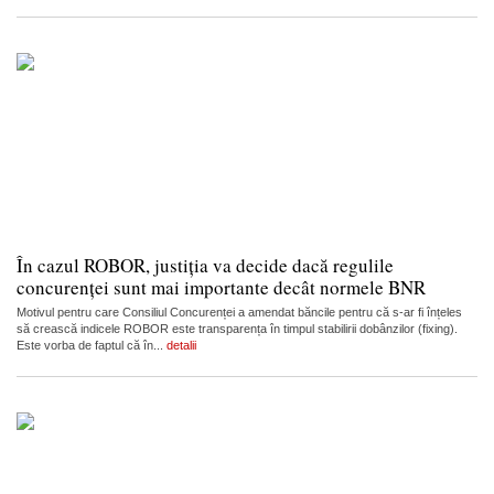
În cazul ROBOR, justiția va decide dacă regulile
concurenței sunt mai importante decât normele BNR
Motivul pentru care Consiliul Concurenței a amendat băncile pentru că s-ar fi înțeles
să crească indicele ROBOR este transparența în timpul stabilirii dobânzilor (fixing).
Este vorba de faptul că în...
detalii