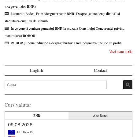
viceguvernator BNR)
Leonardo Badea, Prim-viceguvernator BNR: Despre „coincidența divină” și
stabilitatea cursului de schimb
În ce constă contraargumentul BNR la acuzația Consiliului Concurenței privind
manipularea ROBOR
ROBOR și noua industrie a despăgubirilor: când indignarea ține loc de probă
Vezi toate stirile
English
Contact
Curs valutar
BNR
Alte Banci
09.08.2026
1 EUR = lei