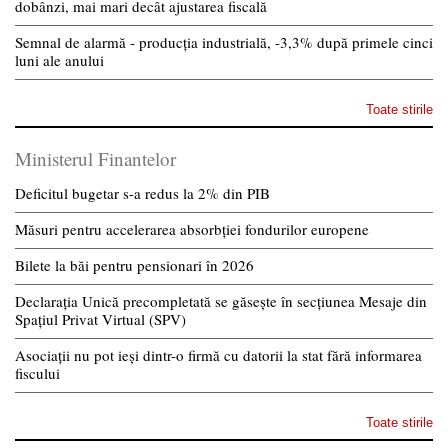
dobânzi, mai mari decât ajustarea fiscală
Semnal de alarmă - producția industrială, -3,3% după primele cinci
luni ale anului
Toate stirile
Ministerul Finantelor
Deficitul bugetar s-a redus la 2% din PIB
Măsuri pentru accelerarea absorbției fondurilor europene
Bilete la băi pentru pensionari în 2026
Declarația Unică precompletată se găsește în secțiunea Mesaje din
Spațiul Privat Virtual (SPV)
Asociații nu pot ieși dintr-o firmă cu datorii la stat fără informarea
fiscului
Toate stirile