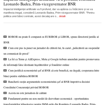
Leonardo Badea, Prim-viceguvernator BNR
Impactul inteligenței artificiale va fi profund, dar va apărea cu întârziere și se va
manifesta inegal, consideră Leonardo Badea, Prim-viceguvernator BNR. "Pentru
politica unei bănci centrale, acest decalaj are o...
detalii
ROBOR nu poate fi comparat cu EURIBOR și LIBOR, spune directorul juridic al
BNR
Cum este pus la punct un jurnalist de cititorii lui, în cazul „judecătorii au suspendat
un comunicat de presă”
La fel ca Temu și AliExpress, Meta și Google trebuie amendate pentru promovarea
de informații false destinate înșelătoriilor și fraudelor online
Cum justifică economistul-șef al BNR că este benefică, nu ilegală, cooperarea între
bănci pentru stabilirea ROBOR
Bancherii susțin argumentele economistului-șef al BNR împotriva deciziei
Consiliului Concurenței privind ROBOR
Acesta nu este jurnalism de calitate
Fundament pentru un nou model de dezvoltare economică - oportunitatea
transformărilor tehnologice pentru IMM-urile din România (Leonardo Badea, Prim-