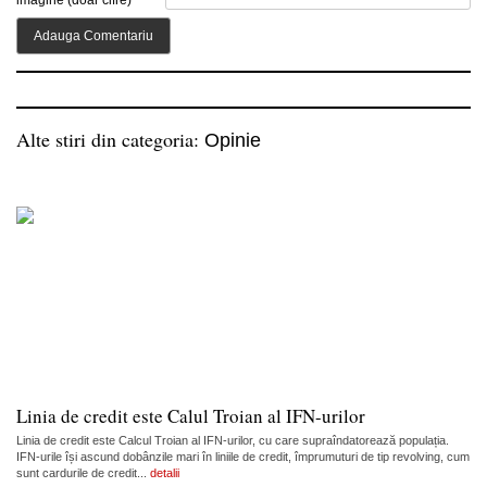
imagine (doar cifre)
Alte stiri din categoria:
Opinie
Linia de credit este Calul Troian al IFN-urilor
Linia de credit este Calcul Troian al IFN-urilor, cu care supraîndatorează populația.
IFN-urile își ascund dobânzile mari în liniile de credit, împrumuturi de tip revolving, cum
sunt cardurile de credit...
detalii