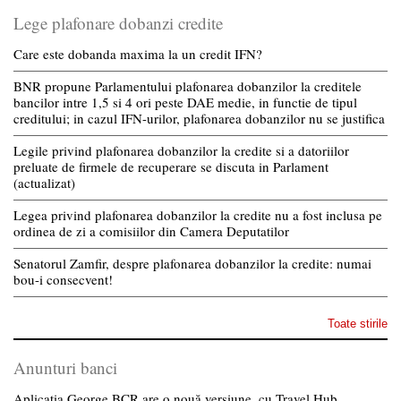
Lege plafonare dobanzi credite
Care este dobanda maxima la un credit IFN?
BNR propune Parlamentului plafonarea dobanzilor la creditele
bancilor intre 1,5 si 4 ori peste DAE medie, in functie de tipul
creditului; in cazul IFN-urilor, plafonarea dobanzilor nu se justifica
Legile privind plafonarea dobanzilor la credite si a datoriilor
preluate de firmele de recuperare se discuta in Parlament
(actualizat)
Legea privind plafonarea dobanzilor la credite nu a fost inclusa pe
ordinea de zi a comisiilor din Camera Deputatilor
Senatorul Zamfir, despre plafonarea dobanzilor la credite: numai
bou-i consecvent!
Toate stirile
Anunturi banci
Aplicația George BCR are o nouă versiune, cu Travel Hub