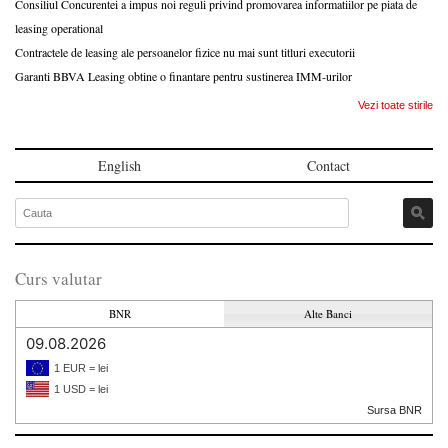
Consiliul Concurentei a impus noi reguli privind promovarea informatiilor pe piata de
leasing operational
Contractele de leasing ale persoanelor fizice nu mai sunt titluri executorii
Garanti BBVA Leasing obtine o finantare pentru sustinerea IMM-urilor
Vezi toate stirile
English
Contact
Curs valutar
BNR
Alte Banci
09.08.2026
1 EUR = lei
1 USD = lei
Sursa BNR