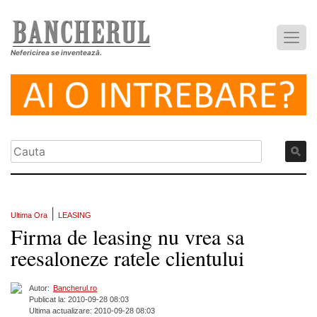
Nefericirea se inventează.
|
Ultima Ora
LEASING
Firma de leasing nu vrea sa
reesaloneze ratele clientului
Autor:
Bancherul.ro
Publicat la: 2010-09-28 08:03
Ultima actualizare: 2010-09-28 08:03