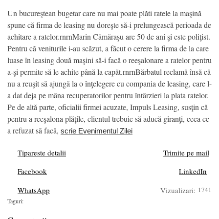
Un bucureştean bugetar care nu mai poate plăti ratele la maşină
spune că firma de leasing nu doreşte să-i prelungească perioada de
achitare a ratelor.rnrnMarin Cămăraşu are 50 de ani şi este poliţist.
Pentru că veniturile i-au scăzut, a făcut o cerere la firma de la care
luase în leasing două maşini să-i facă o reeşalonare a ratelor pentru
a-şi permite să le achite până la capăt.rnrnBărbatul reclamă însă că
nu a reuşit să ajungă la o înţelegere cu compania de leasing, care l-
a dat deja pe mâna recuperatorilor pentru întârzieri la plata ratelor.
Pe de altă parte, oficialii firmei acuzate, Impuls Leasing, susţin că
pentru a reeşalona plăţile, clientul trebuie să aducă giranţi, ceea ce
a refuzat să facă,
scrie Evenimentul Zilei
Tipareste detalii
Trimite pe mail
Facebook
LinkedIn
WhatsApp
Vizualizari:
1741
Taguri: