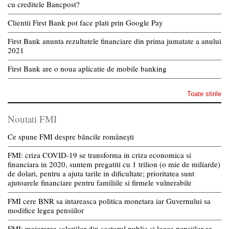
cu creditele Bancpost?
Clientii First Bank pot face plati prin Google Pay
First Bank anunta rezultatele financiare din prima jumatate a anului
2021
First Bank are o noua aplicatie de mobile banking
Toate stirile
Noutati FMI
Ce spune FMI despre băncile românești
FMI: criza COVID-19 se transforma in criza economica si
financiara in 2020, suntem pregatiti cu 1 trilion (o mie de miliarde)
de dolari, pentru a ajuta tarile in dificultate; prioritatea sunt
ajutoarele financiare pentru familiile si firmele vulnerabile
FMI cere BNR sa intareasca politica monetara iar Guvernului sa
modifice legea pensiilor
FMI: majorarea salariilor din sectorul public si legea pensiilor ar