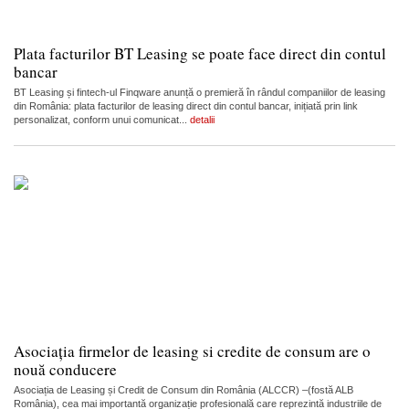
Plata facturilor BT Leasing se poate face direct din contul
bancar
BT Leasing și fintech-ul Finqware anunță o premieră în rândul companiilor de leasing
din România: plata facturilor de leasing direct din contul bancar, inițiată prin link
personalizat, conform unui comunicat...
detalii
Asociația firmelor de leasing si credite de consum are o
nouă conducere
Asociația de Leasing și Credit de Consum din România (ALCCR) –(fostă ALB
România), cea mai importantă organizație profesională care reprezintă industriile de