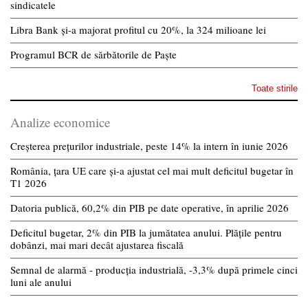
sindicatele
Libra Bank și-a majorat profitul cu 20%, la 324 milioane lei
Programul BCR de sărbătorile de Paște
Toate stirile
Analize economice
Creșterea prețurilor industriale, peste 14% la intern în iunie 2026
România, țara UE care și-a ajustat cel mai mult deficitul bugetar în
T1 2026
Datoria publică, 60,2% din PIB pe date operative, în aprilie 2026
Deficitul bugetar, 2% din PIB la jumătatea anului. Plățile pentru
dobânzi, mai mari decât ajustarea fiscală
Semnal de alarmă - producția industrială, -3,3% după primele cinci
luni ale anului