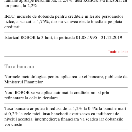
ramane aproape neschimbat, la 2,4%, desi ROBOR s-a micsorat cu
un punct, la 2,2%
IRCC, indicele de dobanda pentru creditele in lei ale persoanelor
fizice, a scazut la 1,75%, dar nu va avea efecte imediate pe piata
creditarii
Istoricul ROBOR la 3 luni, in perioada 01.08.1995 - 31.12.2019
Toate stirile
Taxa bancara
Normele metodologice pentru aplicarea taxei bancare, publicate de
Ministerul Finantelor
Noul ROBOR se va aplica automat la creditele noi si prin
refinantare la cele in derulare
Taxa bancara ar putea fi redusa de la 1,2% la 0,4% la bancile mari
si 0,2% la cele mici, insa bancherii avertizeaza ca indiferent de
nivelul acesteia, intermedierea financiara va scadea iar dobanzile
vor creste