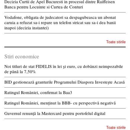
Decizia Curtii de Apel Bucuresti in procesul dintre Raiffeisen
Banca pentru Locuinte si Curtea de Conturi
Vodafone, obligata de judecatori sa despagubeasca un abonat
caruia a refuzat sa-i repare un telefon stricat sau sa-i dea banii
inapoi (decizia instantei)
Toate stirile
Stiri economice
Noi titluri de stat FIDELIS în lei și euro, cu dobânzi neimpozabile
de pânã la 7,50%
BID gestionează granturile Programului Diaspora Investește Acasă
Ratingul României, confirmat la Baa3
Ratingul României, menținut la BBB- cu perspectivă negativă
Guvernul renunță la Mastercard pentru portofelul digital
Toate stirile