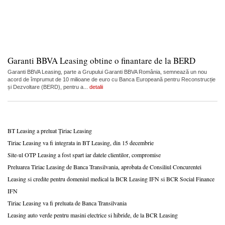
Garanti BBVA Leasing obtine o finantare de la BERD
Garanti BBVA Leasing, parte a Grupului Garanti BBVA România, semnează un nou
acord de împrumut de 10 milioane de euro cu Banca Europeană pentru Reconstrucție
și Dezvoltare (BERD), pentru a...
detalii
BT Leasing a preluat Țiriac Leasing
Tiriac Leasing va fi integrata in BT Leasing, din 15 decembrie
Site-ul OTP Leasing a fost spart iar datele clientilor, compromise
Preluarea Tiriac Leasing de Banca Transilvania, aprobata de Consiliul Concurentei
Leasing si credite pentru domeniul medical la BCR Leasing IFN si BCR Social Finance
IFN
Tiriac Leasing va fi preluata de Banca Transilvania
Leasing auto verde pentru masini electrice si hibride, de la BCR Leasing