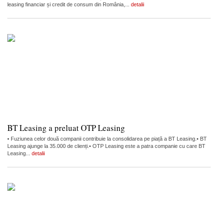
leasing financiar și credit de consum din România,...
detalii
BT Leasing a preluat OTP Leasing
• Fuziunea celor două companii contribuie la consolidarea pe piață a BT Leasing.• BT
Leasing ajunge la 35.000 de clienți.• OTP Leasing este a patra companie cu care BT
Leasing...
detalii