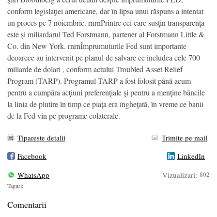
conform legislaţiei americane, dar în lipsa unui răspuns a intentat
un proces pe 7 noiembrie. rnrnPrintre cei care susţin transparenţa
este şi miliardarul Ted Forstmann, partener al Forstmann Little &
Co. din New York. rnrnÎmprumuturile Fed sunt importante
deoarece au intervenit pe planul de salvare ce includea cele 700
miliarde de dolari , conform actului Troubled Asset Relief
Program (TARP). Programul TARP a fost folosit până acum
pentru a cumpăra acţiuni preferenţiale şi pentru a menţine băncile
la linia de plutire în timp ce piaţa era îngheţată, în vreme ce banii
de la Fed vin pe programe colaterale.
Tipareste detalii
Trimite pe mail
Facebook
LinkedIn
WhatsApp
Vizualizari:
802
Taguri:
Comentarii