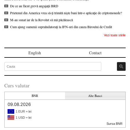
De ce au făcut grevă angajații BRD
Prietenul din America vrea să-ți trimită niște bani într-o aplicație de criptomonede?
M-au sunat iar de la Revolut să mă păcălească
Cum ajung oamenii supraîndatorați la IFN-uri din cauza Biroului de Credit
Vezi toate stirile
English
Contact
Curs valutar
BNR
Alte Banci
09.08.2026
1 EUR = lei
1 USD = lei
Sursa BNR