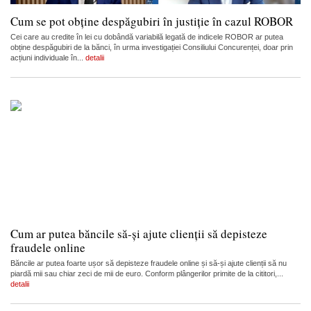
Cum se pot obține despăgubiri în justiție în cazul ROBOR
Cei care au credite în lei cu dobândă variabilă legată de indicele ROBOR ar putea
obține despăgubiri de la bănci, în urma investigației Consiliului Concurenței, doar prin
acțiuni individuale în...
detalii
Cum ar putea băncile să-și ajute clienții să depisteze
fraudele online
Băncile ar putea foarte ușor să depisteze fraudele online și să-și ajute clienții să nu
piardă mii sau chiar zeci de mii de euro. Conform plângerilor primite de la cititori,...
detalii