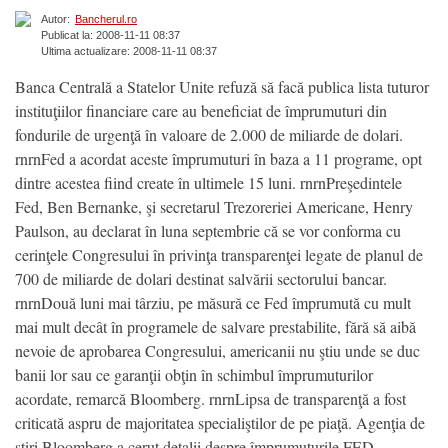
Autor:
Bancherul.ro
Publicat la: 2008-11-11 08:37
Ultima actualizare: 2008-11-11 08:37
Banca Centrală a Statelor Unite refuză să facă publica lista tuturor
instituţiilor financiare care au beneficiat de împrumuturi din
fondurile de urgenţă în valoare de 2.000 de miliarde de dolari.
rnrnFed a acordat aceste împrumuturi în baza a 11 programe, opt
dintre acestea fiind create în ultimele 15 luni. rnrnPreşedintele
Fed, Ben Bernanke, şi secretarul Trezoreriei Americane, Henry
Paulson, au declarat în luna septembrie că se vor conforma cu
cerinţele Congresului în privinţa transparenţei legate de planul de
700 de miliarde de dolari destinat salvării sectorului bancar.
rnrnDouă luni mai târziu, pe măsură ce Fed împrumută cu mult
mai mult decât în programele de salvare prestabilite, fără să aibă
nevoie de aprobarea Congresului, americanii nu ştiu unde se duc
banii lor sau ce garanţii obţin în schimbul împrumuturilor
acordate, remarcă Bloomberg. rnrnLipsa de transparenţă a fost
criticată aspru de majoritatea specialiştilor de pe piaţă. Agenţia de
ştiri Bloomberg a cerut detalii despre împrumuturile FED,