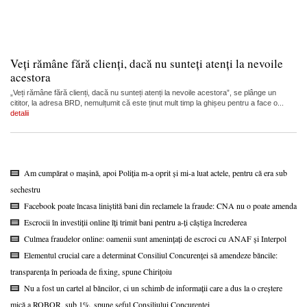
Veți rămâne fără clienți, dacă nu sunteți atenți la nevoile
acestora
„Veți rămâne fără clienți, dacă nu sunteți atenți la nevoile acestora”, se plânge un
cititor, la adresa BRD, nemulțumit că este ținut mult timp la ghișeu pentru a face o...
detalii
Am cumpărat o mașină, apoi Poliția m-a oprit și mi-a luat actele, pentru că era sub
sechestru
Facebook poate încasa liniștită bani din reclamele la fraude: CNA nu o poate amenda
Escrocii în investiții online îți trimit bani pentru a-ți câștiga încrederea
Culmea fraudelor online: oamenii sunt amenințați de escroci cu ANAF și Interpol
Elementul crucial care a determinat Consiliul Concurenței să amendeze băncile:
transparența în perioada de fixing, spune Chirițoiu
Nu a fost un cartel al băncilor, ci un schimb de informații care a dus la o creștere
mică a ROBOR, sub 1%, spune șeful Consiliului Concurenței