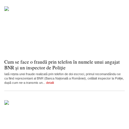
Cum se face o fraudă prin telefon în numele unui angajat
BNR și un inspector de Poliție
Iată rețeta unei fraude realizată prin telefon de doi escroci, primul recomandându-se
ca fiind reprezentant al BNR (Banca Națională a României), celălalt inspector la Poliție,
după cum ne-a transmis un...
detalii