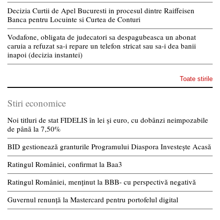
Decizia Curtii de Apel Bucuresti in procesul dintre Raiffeisen
Banca pentru Locuinte si Curtea de Conturi
Vodafone, obligata de judecatori sa despagubeasca un abonat
caruia a refuzat sa-i repare un telefon stricat sau sa-i dea banii
inapoi (decizia instantei)
Toate stirile
Stiri economice
Noi titluri de stat FIDELIS în lei și euro, cu dobânzi neimpozabile
de pânã la 7,50%
BID gestionează granturile Programului Diaspora Investește Acasă
Ratingul României, confirmat la Baa3
Ratingul României, menținut la BBB- cu perspectivă negativă
Guvernul renunță la Mastercard pentru portofelul digital