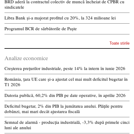
BRD aderă la contractul colectiv de muncă încheiat de CPBR cu
sindicatele
Libra Bank și-a majorat profitul cu 20%, la 324 milioane lei
Programul BCR de sărbătorile de Paște
Toate stirile
Analize economice
Creșterea prețurilor industriale, peste 14% la intern în iunie 2026
România, țara UE care și-a ajustat cel mai mult deficitul bugetar în
T1 2026
Datoria publică, 60,2% din PIB pe date operative, în aprilie 2026
Deficitul bugetar, 2% din PIB la jumătatea anului. Plățile pentru
dobânzi, mai mari decât ajustarea fiscală
Semnal de alarmă - producția industrială, -3,3% după primele cinci
luni ale anului