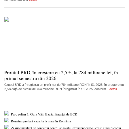
Profitul BRD, în creștere cu 2,5%, la 784 milioane lei, în
primul semestru din 2026
Grupul BRD a înregistrat un profit net de 784 milioane RON în S1 2026, în creștere cu
2,5% față de nivelul de 764 milioane RON înregistrat în S1 2025, conform...
detalii
Parc eolian în Gura Văii, Bacău, finanțat de BCR
Românii preferă vacanța la mare în România
Zi suplimentară de concediu pentru angajații Provident care-și cresc singuri copiii