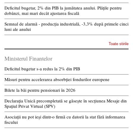
Deficitul bugetar, 2% din PIB la jumătatea anului. Plățile pentru
dobânzi, mai mari decât ajustarea fiscală
Semnal de alarmă - producția industrială, -3,3% după primele cinci
luni ale anului
Toate stirile
Ministerul Finantelor
Deficitul bugetar s-a redus la 2% din PIB
Măsuri pentru accelerarea absorbției fondurilor europene
Bilete la băi pentru pensionari în 2026
Declarația Unică precompletată se găsește în secțiunea Mesaje din
Spațiul Privat Virtual (SPV)
Asociații nu pot ieși dintr-o firmă cu datorii la stat fără informarea
fiscului