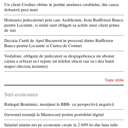
Un client Credius obtine in justitie anularea creditului, din cauza
dobanzii prea mari
Hotararea judecatoriei prin care Aedificium, fosta Raiffeisen Banca
pentru Locuinte, si statul sunt obligati sa achite unui client prima
de stat
Decizia Curtii de Apel Bucuresti in procesul dintre Raiffeisen
Banca pentru Locuinte si Curtea de Conturi
Vodafone, obligata de judecatori sa despagubeasca un abonat
caruia a refuzat sa-i repare un telefon stricat sau sa-i dea banii
inapoi (decizia instantei)
Toate stirile
Stiri economice
Ratingul României, menținut la BBB- cu perspectivă negativă
Guvernul renunță la Mastercard pentru portofelul digital
Salariul minim net pe economie crește la 2.699 lei din luna iulie