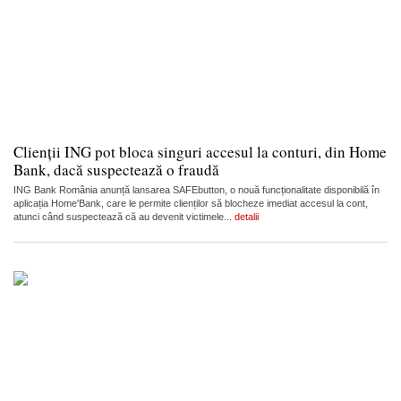
Clienții ING pot bloca singuri accesul la conturi, din Home
Bank, dacă suspectează o fraudă
ING Bank România anunță lansarea SAFEbutton, o nouă funcționalitate disponibilă în
aplicația Home'Bank, care le permite clienților să blocheze imediat accesul la cont,
atunci când suspectează că au devenit victimele...
detalii