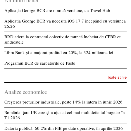
Anunturi banci
Aplicația George BCR are o nouă versiune, cu Travel Hub
Aplicația George BCR va necesita iOS 17.7 începând cu versiunea
26.26
BRD aderă la contractul colectiv de muncă încheiat de CPBR cu
sindicatele
Libra Bank și-a majorat profitul cu 20%, la 324 milioane lei
Programul BCR de sărbătorile de Paște
Toate stirile
Analize economice
Creșterea prețurilor industriale, peste 14% la intern în iunie 2026
România, țara UE care și-a ajustat cel mai mult deficitul bugetar în
T1 2026
Datoria publică, 60,2% din PIB pe date operative, în aprilie 2026