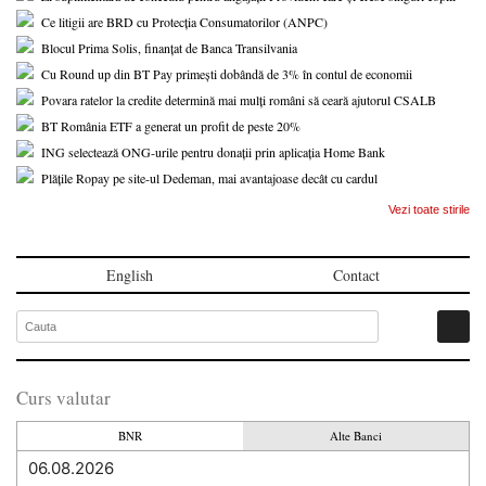
Ce litigii are BRD cu Protecția Consumatorilor (ANPC)
Blocul Prima Solis, finanțat de Banca Transilvania
Cu Round up din BT Pay primești dobândă de 3% în contul de economii
Povara ratelor la credite determină mai mulți români să ceară ajutorul CSALB
BT România ETF a generat un profit de peste 20%
ING selectează ONG-urile pentru donații prin aplicația Home Bank
Plățile Ropay pe site-ul Dedeman, mai avantajoase decât cu cardul
Vezi toate stirile
English
Contact
Curs valutar
BNR
Alte Banci
06.08.2026