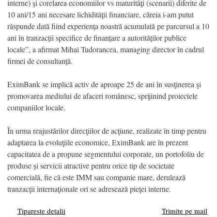
interne) şi corelarea economiilor vs maturităţi (scenarii) diferite de
10 ani/15 ani necesare lichidităţii financiare, căreia i-am putut
răspunde dată fiind experiența noastră acumulată pe parcursul a 10
ani în tranzacții specifice de finanțare a autorităților publice
locale”, a afirmat Mihai Tudorancea, managing director în cadrul
firmei de consultanță.
EximBank se implică activ de aproape 25 de ani în susţinerea şi
promovarea mediului de afaceri românesc, sprijinind proiectele
companiilor locale.
În urma reajustărilor direcţiilor de acţiune, realizate în timp pentru
adaptarea la evoluţiile economice, EximBank are în prezent
capacitatea de a propune segmentului corporate, un portofoliu de
produse și servicii atractive pentru orice tip de societate
comercială, fie că este IMM sau companie mare, derulează
tranzacţii internaţionale ori se adresează pieţei interne.
Tipareste detalii
Trimite pe mail