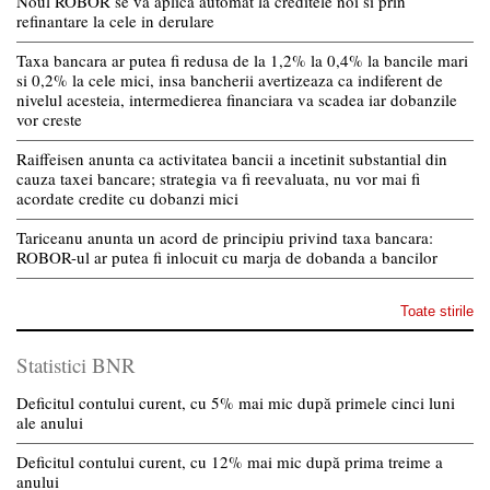
Noul ROBOR se va aplica automat la creditele noi si prin
refinantare la cele in derulare
Taxa bancara ar putea fi redusa de la 1,2% la 0,4% la bancile mari
si 0,2% la cele mici, insa bancherii avertizeaza ca indiferent de
nivelul acesteia, intermedierea financiara va scadea iar dobanzile
vor creste
Raiffeisen anunta ca activitatea bancii a incetinit substantial din
cauza taxei bancare; strategia va fi reevaluata, nu vor mai fi
acordate credite cu dobanzi mici
Tariceanu anunta un acord de principiu privind taxa bancara:
ROBOR-ul ar putea fi inlocuit cu marja de dobanda a bancilor
Toate stirile
Statistici BNR
Deficitul contului curent, cu 5% mai mic după primele cinci luni
ale anului
Deficitul contului curent, cu 12% mai mic după prima treime a
anului