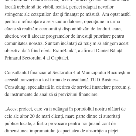
locală trebuie să fie viabil, realist, perfect adaptat nevoilor
stringente ale cetăţenilor, dar şi finanţat pe măsură. Am optat astfel
pentru o refinanțare a serviciului datoriei, operațiune în urma
căreia să realizăm economii și disponibilizări de fonduri, care,
ulterior, vor fi alocate programelor de investiţii prioritare pentru
comunitatea noastră. Suntem încântați că reușim să atingem acest
obiectiv, dată fiind oferta EximBank”, a afirmat Daniel Băluță,
Primarul Sectorului 4 al Capitalei.
Consultantul financiar al Sectorului 4 al Municipiului Bucureşti în
această tranzacție a fost firma de consultanță TUD Business
Consulting, specializată în oferirea de servicii financiare precum și
de instrumente de analiză și previziuni financiare.
„Acest proiect, care va fi adăugat în portofoliul nostru alături de
cele ale altor 20 de mari clienți, mare parte dintre ei autorități
publice locale, a fost o provocare pentru noi ţinând cont de
dimensiunea împrumutului (capacitatea de absorbţie a pieţei