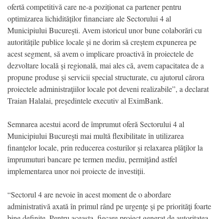
ofertă competitivă care ne-a poziționat ca partener pentru
optimizarea lichidităților financiare ale Sectorului 4 al
Municipiului Bucureşti. Avem istoricul unor bune colaborări cu
autoritățile publice locale și ne dorim să creștem expunerea pe
acest segment, să avem o implicare proactivă în proiectele de
dezvoltare locală și regională, mai ales că, avem capacitatea de a
propune produse și servicii special structurate, cu ajutorul cărora
proiectele administraţiilor locale pot deveni realizabile”, a declarat
Traian Halalai, președintele executiv al EximBank.
Semnarea acestui acord de împrumut oferă Sectorului 4 al
Municipiului Bucureşti mai multă flexibilitate în utilizarea
finanțelor locale, prin reducerea costurilor și relaxarea plăţilor la
împrumuturi bancare pe termen mediu, permiţând astfel
implementarea unor noi proiecte de investiții.
“Sectorul 4 are nevoie în acest moment de o abordare
administrativă axată în primul rând pe urgenţe şi pe priorităţi foarte
bine definite. Pentru aceasta, fiecare proiect generat de autoritatea