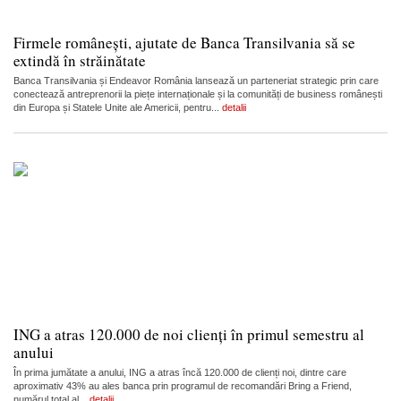
Firmele românești, ajutate de Banca Transilvania să se
extindă în străinătate
Banca Transilvania și Endeavor România lansează un parteneriat strategic prin care
conectează antreprenorii la piețe internaționale și la comunități de business românești
din Europa și Statele Unite ale Americii, pentru...
detalii
ING a atras 120.000 de noi clienți în primul semestru al
anului
În prima jumătate a anului, ING a atras încă 120.000 de clienți noi, dintre care
aproximativ 43% au ales banca prin programul de recomandări Bring a Friend,
numărul total al...
detalii