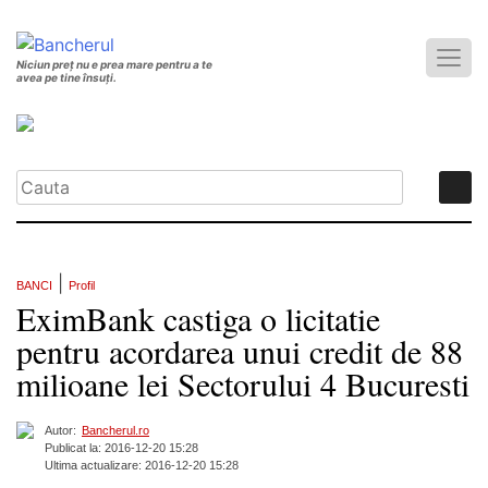
Niciun preț nu e prea mare pentru a te
avea pe tine însuți.
|
BANCI
Profil
EximBank castiga o licitatie
pentru acordarea unui credit de 88
milioane lei Sectorului 4 Bucuresti
Autor:
Bancherul.ro
Publicat la: 2016-12-20 15:28
Ultima actualizare: 2016-12-20 15:28