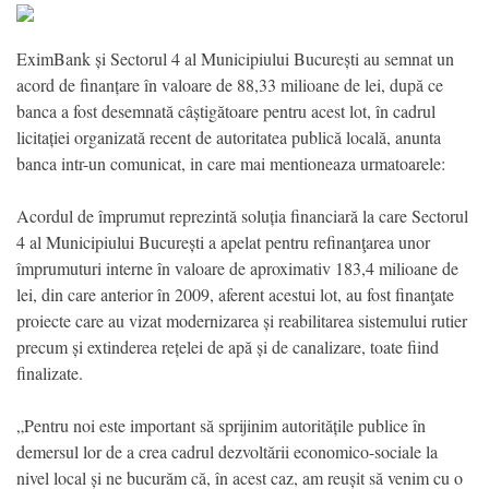
EximBank și Sectorul 4 al Municipiului București au semnat un
acord de finanțare în valoare de 88,33 milioane de lei, după ce
banca a fost desemnată câștigătoare pentru acest lot, în cadrul
licitației organizată recent de autoritatea publică locală, anunta
banca intr-un comunicat, in care mai mentioneaza urmatoarele:
Acordul de împrumut reprezintă soluția financiară la care Sectorul
4 al Municipiului București a apelat pentru refinanţarea unor
împrumuturi interne în valoare de aproximativ 183,4 milioane de
lei, din care anterior în 2009, aferent acestui lot, au fost finanţate
proiecte care au vizat modernizarea și reabilitarea sistemului rutier
precum și extinderea rețelei de apă și de canalizare, toate fiind
finalizate.
„Pentru noi este important să sprijinim autoritățile publice în
demersul lor de a crea cadrul dezvoltării economico-sociale la
nivel local și ne bucurăm că, în acest caz, am reușit să venim cu o