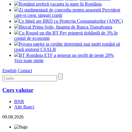
Românii preferă vacanța la mare în România
Zi suplimentară de concediu pentru angajații Provident
care-și cresc singuri copiii
Ce litigii are BRD cu Protecția Consumatorilor (ANPC)
Blocul Prima Solis, finanțat de Banca Transilvania
Cu Round up din BT Pay primești dobândă de 3% în
contul de economii
Povara ratelor la credite determină mai mulți români să
ceară ajutorul CSALB
BT România ETF a generat un profit de peste 20%
Vezi toate stirile
English
Contact
Curs valutar
BNR
Alte Banci
09.08.2026