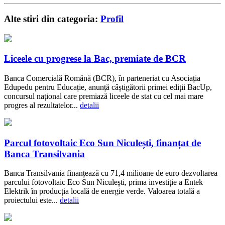
Alte stiri din categoria:
Profil
Liceele cu progrese la Bac, premiate de BCR
Banca Comercială Română (BCR), în parteneriat cu Asociația
Edupedu pentru Educație, anunță câștigătorii primei ediții BacUp,
concursul național care premiază liceele de stat cu cel mai mare
progres al rezultatelor...
detalii
Parcul fotovoltaic Eco Sun Niculești, finanțat de
Banca Transilvania
Banca Transilvania finanțează cu 71,4 milioane de euro dezvoltarea
parcului fotovoltaic Eco Sun Niculești, prima investiție a Entek
Elektrik în producția locală de energie verde. Valoarea totală a
proiectului este...
detalii