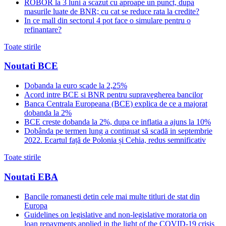
ROBOR la 3 luni a scazut cu aproape un punct, dupa
masurile luate de BNR; cu cat se reduce rata la credite?
In ce mall din sectorul 4 pot face o simulare pentru o
refinantare?
Toate stirile
Noutati BCE
Dobanda la euro scade la 2,25%
Acord intre BCE si BNR pentru supravegherea bancilor
Banca Centrala Europeana (BCE) explica de ce a majorat
dobanda la 2%
BCE creste dobanda la 2%, dupa ce inflatia a ajuns la 10%
Dobânda pe termen lung a continuat să scadă in septembrie
2022. Ecartul față de Polonia și Cehia, redus semnificativ
Toate stirile
Noutati EBA
Bancile romanesti detin cele mai multe titluri de stat din
Europa
Guidelines on legislative and non-legislative moratoria on
loan repayments applied in the light of the COVID-19 crisis