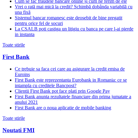
Cum se fac fraudele bancare online și cum ne ferim de ele
Vrei o rată mai mică la credit? Schimbă dobânda variabilă cu
una fixă
Sistemul bancar romanesc este deosebit de bine pregatit
pentru orice fel de socuri
La CSALB poti castiga un litigiu cu banca pe care l-ai pierde
in instanta
Toate stirile
First Bank
Ce trebuie sa faca cei care au asigurare la credit emisa de
Euroins
First Bank este reprezentanta Eurobank in Romania: ce se
intampla cu creditele Bancpost?
Clientii First Bank pot face plati prin Google Pay
First Bank anunta rezultatele financiare din prima jumatate a
anului 2021
First Bank are o noua aplicatie de mobile banking
Toate stirile
Noutati FMI