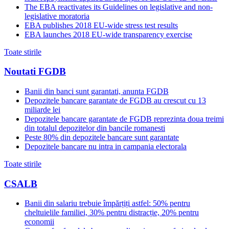
The EBA reactivates its Guidelines on legislative and non-
legislative moratoria
EBA publishes 2018 EU-wide stress test results
EBA launches 2018 EU-wide transparency exercise
Toate stirile
Noutati FGDB
Banii din banci sunt garantati, anunta FGDB
Depozitele bancare garantate de FGDB au crescut cu 13
miliarde lei
Depozitele bancare garantate de FGDB reprezinta doua treimi
din totalul depozitelor din bancile romanesti
Peste 80% din depozitele bancare sunt garantate
Depozitele bancare nu intra in campania electorala
Toate stirile
CSALB
Banii din salariu trebuie împărțiți astfel: 50% pentru
cheltuielile familiei, 30% pentru distracție, 20% pentru
economii