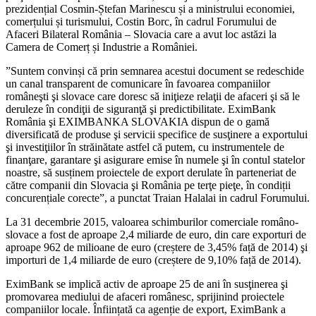
prezidențial Cosmin-Ștefan Marinescu și a ministrului economiei,
comerțului și turismului, Costin Borc, în cadrul Forumului de
Afaceri Bilateral România – Slovacia care a avut loc astăzi la
Camera de Comerț și Industrie a României.
”Suntem convinși că prin semnarea acestui document se redeschide
un canal transparent de comunicare în favoarea companiilor
româneşti şi slovace care doresc să iniţieze relaţii de afaceri şi să le
deruleze în condiţii de siguranţă şi predictibilitate. EximBank
România şi EXIMBANKA SLOVAKIA dispun de o gamă
diversificată de produse şi servicii specifice de susţinere a exportului
şi investiţiilor în străinătate astfel că putem, cu instrumentele de
finanţare, garantare şi asigurare emise în numele şi în contul statelor
noastre, să susținem proiectele de export derulate în parteneriat de
către companii din Slovacia şi România pe terţe pieţe, în condiții
concurențiale corecte”, a punctat Traian Halalai in cadrul Forumului.
La 31 decembrie 2015, valoarea schimburilor comerciale româno-
slovace a fost de aproape 2,4 miliarde de euro, din care exporturi de
aproape 962 de milioane de euro (creștere de 3,45% față de 2014) şi
importuri de 1,4 miliarde de euro (creștere de 9,10% față de 2014).
EximBank se implică activ de aproape 25 de ani în susţinerea şi
promovarea mediului de afaceri românesc, sprijinind proiectele
companiilor locale. Înființată ca agenție de export, EximBank a