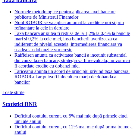
Taxa bancara
Normele metodologice pentru aplicarea taxei bancare,
publicate de Ministerul Finantelor
Noul ROBOR se va aplica automat la creditele noi si prin
refinantare la cele in derulare
Taxa bancara ar putea fi redusa de la 1,2% la 0,4% la bancile
mari si 0,2% la cele mici, insa bancherii avertizeaza ca
indiferent de nivelul acesteia, intermedierea financiara va
scadea iar dobanzile vor creste
Raiffeisen anunta ca activitatea bancii a incetinit substantial
din cauza taxei bancare; strategia va fi reevaluata, nu vor mai
fi acordate credite cu dobanzi mici
Tariceanu anunta un acord de principiu privind taxa bancara:
ROBOR-ul ar putea fi inlocuit cu marja de dobanda a
bancilor
Toate stirile
Statistici BNR
Deficitul contului curent, cu 5% mai mic după primele cinci
luni ale anului
Deficitul contului curent, cu 12% mai mic după prima treime a
anului