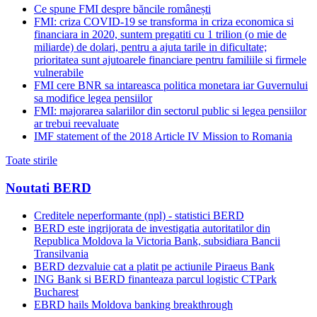
Ce spune FMI despre băncile românești
FMI: criza COVID-19 se transforma in criza economica si
financiara in 2020, suntem pregatiti cu 1 trilion (o mie de
miliarde) de dolari, pentru a ajuta tarile in dificultate;
prioritatea sunt ajutoarele financiare pentru familiile si firmele
vulnerabile
FMI cere BNR sa intareasca politica monetara iar Guvernului
sa modifice legea pensiilor
FMI: majorarea salariilor din sectorul public si legea pensiilor
ar trebui reevaluate
IMF statement of the 2018 Article IV Mission to Romania
Toate stirile
Noutati BERD
Creditele neperformante (npl) - statistici BERD
BERD este ingrijorata de investigatia autoritatilor din
Republica Moldova la Victoria Bank, subsidiara Bancii
Transilvania
BERD dezvaluie cat a platit pe actiunile Piraeus Bank
ING Bank si BERD finanteaza parcul logistic CTPark
Bucharest
EBRD hails Moldova banking breakthrough