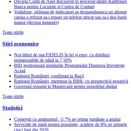
Decizia Curtii de Apel Bucuresti in procesul dintre Raiffeisen
Banca pentru Locuinte si Curtea de Conturi
Vodafone, obligata de judecatori sa despagubeasca un abonat
caruia a refuzat sa-i repare un telefon stricat sau sa-i dea banii
inapoi (decizia instantei)
Toate stirile
Stiri economice
Noi titluri de stat FIDELIS în lei și euro, cu dobânzi
neimpozabile de pânã la 7,50%
BID gestionează granturile Programului Diaspora Investește
Acasă
Ratingul României, confirmat la Baa3
Ratingul României, menținut la BBB- cu perspectivă negativă
Guvernul renunță la Mastercard pentru portofelul digital
Toate stirile
Statistici
Comerțul cu amănuntul, -5,7% pe prima jumătate a anului
Serviciile de piață pentru populație, scădere de 8% pe primele
cinci luni din 2026