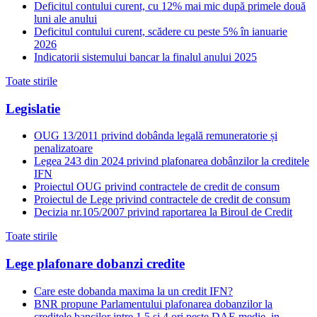
Deficitul contului curent, cu 12% mai mic după primele două
luni ale anului
Deficitul contului curent, scădere cu peste 5% în ianuarie
2026
Indicatorii sistemului bancar la finalul anului 2025
Toate stirile
Legislatie
OUG 13/2011 privind dobânda legală remuneratorie și
penalizatoare
Legea 243 din 2024 privind plafonarea dobânzilor la creditele
IFN
Proiectul OUG privind contractele de credit de consum
Proiectul de Lege privind contractele de credit de consum
Decizia nr.105/2007 privind raportarea la Biroul de Credit
Toate stirile
Lege plafonare dobanzi credite
Care este dobanda maxima la un credit IFN?
BNR propune Parlamentului plafonarea dobanzilor la
creditele bancilor intre 1,5 si 4 ori peste DAE medie, in