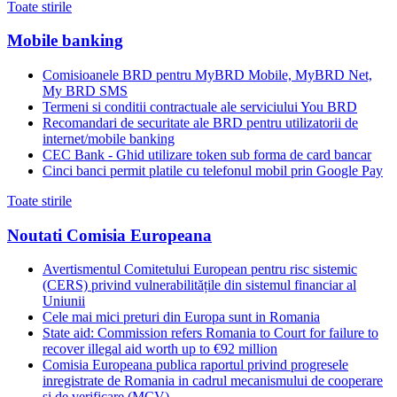
Toate stirile
Mobile banking
Comisioanele BRD pentru MyBRD Mobile, MyBRD Net,
My BRD SMS
Termeni si conditii contractuale ale serviciului You BRD
Recomandari de securitate ale BRD pentru utilizatorii de
internet/mobile banking
CEC Bank - Ghid utilizare token sub forma de card bancar
Cinci banci permit platile cu telefonul mobil prin Google Pay
Toate stirile
Noutati Comisia Europeana
Avertismentul Comitetului European pentru risc sistemic
(CERS) privind vulnerabilitățile din sistemul financiar al
Uniunii
Cele mai mici preturi din Europa sunt in Romania
State aid: Commission refers Romania to Court for failure to
recover illegal aid worth up to €92 million
Comisia Europeana publica raportul privind progresele
inregistrate de Romania in cadrul mecanismului de cooperare
si de verificare (MCV)