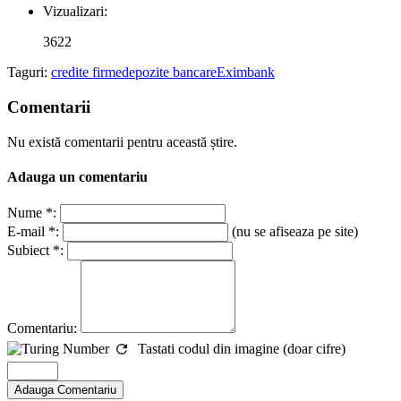
Vizualizari:
3622
Taguri:
credite firme
depozite bancare
Eximbank
Comentarii
Nu există comentarii pentru această știre.
Adauga un comentariu
Nume *:
E-mail *:
(nu se afiseaza pe site)
Subiect *:
Comentariu:
Tastati codul din imagine (doar cifre)