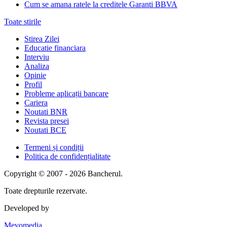
Cum se amana ratele la creditele Garanti BBVA
Toate stirile
Stirea Zilei
Educatie financiara
Interviu
Analiza
Opinie
Profil
Probleme aplicații bancare
Cariera
Noutati BNR
Revista presei
Noutati BCE
Termeni și condiții
Politica de confidențialitate
Copyright © 2007 - 2026 Bancherul.
Toate drepturile rezervate.
Developed by
Mevomedia