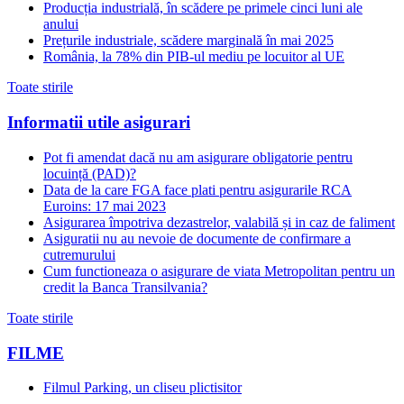
Producția industrială, în scădere pe primele cinci luni ale
anului
Prețurile industriale, scădere marginală în mai 2025
România, la 78% din PIB-ul mediu pe locuitor al UE
Toate stirile
Informatii utile asigurari
Pot fi amendat dacă nu am asigurare obligatorie pentru
locuință (PAD)?
Data de la care FGA face plati pentru asigurarile RCA
Euroins: 17 mai 2023
Asigurarea împotriva dezastrelor, valabilă și in caz de faliment
Asiguratii nu au nevoie de documente de confirmare a
cutremurului
Cum functioneaza o asigurare de viata Metropolitan pentru un
credit la Banca Transilvania?
Toate stirile
FILME
Filmul Parking, un cliseu plictisitor