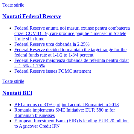
Toate stirile
Noutati Federal Reserve
Federal Reserve anunta noi masuri extinse pentru combaterea
crizei COVID-19, care produce pagube "imense" in Statele
Unite si in lume
Federal Reserve urca dobanda la 2,25%
Federal Reserve decided to maintain the target range for the
federal funds rate at 1-1/2 to 1-3/4 percent
Federal Reserve majoreaza dobanda de referinta pentru dolar
la 1,5% - 1,75%
Federal Reserve issues FOMC statement
Toate stirile
Noutati BEI
BEI a redus cu 31% sprijinul acordat Romaniei in 2018
Romania implements SME Initiative: EUR 580 m for
Romanian businesses
European Investment Bank (EIB) is lending EUR 20 million
to Agricover Credit IFN