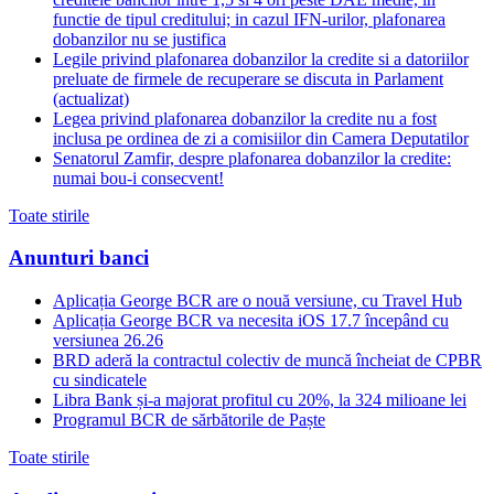
functie de tipul creditului; in cazul IFN-urilor, plafonarea
dobanzilor nu se justifica
Legile privind plafonarea dobanzilor la credite si a datoriilor
preluate de firmele de recuperare se discuta in Parlament
(actualizat)
Legea privind plafonarea dobanzilor la credite nu a fost
inclusa pe ordinea de zi a comisiilor din Camera Deputatilor
Senatorul Zamfir, despre plafonarea dobanzilor la credite:
numai bou-i consecvent!
Toate stirile
Anunturi banci
Aplicația George BCR are o nouă versiune, cu Travel Hub
Aplicația George BCR va necesita iOS 17.7 începând cu
versiunea 26.26
BRD aderă la contractul colectiv de muncă încheiat de CPBR
cu sindicatele
Libra Bank și-a majorat profitul cu 20%, la 324 milioane lei
Programul BCR de sărbătorile de Paște
Toate stirile