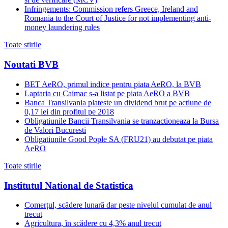
Infringements: Commission refers Greece, Ireland and
Romania to the Court of Justice for not implementing anti-
money laundering rules
Toate stirile
Noutati BVB
BET AeRO, primul indice pentru piata AeRO, la BVB
Laptaria cu Caimac s-a listat pe piata AeRO a BVB
Banca Transilvania plateste un dividend brut pe actiune de
0,17 lei din profitul pe 2018
Obligatiunile Bancii Transilvania se tranzactioneaza la Bursa
de Valori Bucuresti
Obligatiunile Good Pople SA (FRU21) au debutat pe piata
AeRO
Toate stirile
Institutul National de Statistica
Comerțul, scădere lunară dar peste nivelul cumulat de anul
trecut
Agricultura, în scădere cu 4,3% anul trecut