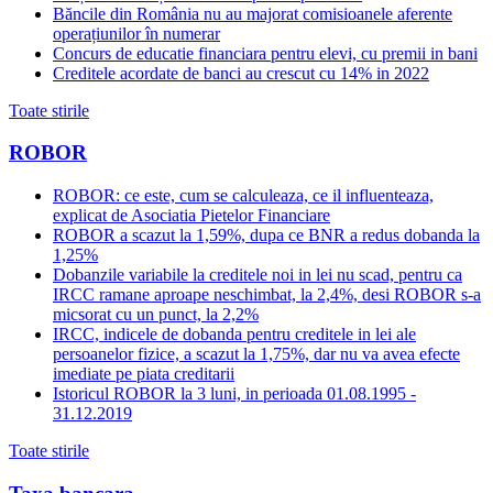
Băncile din România nu au majorat comisioanele aferente
operațiunilor în numerar
Concurs de educatie financiara pentru elevi, cu premii in bani
Creditele acordate de banci au crescut cu 14% in 2022
Toate stirile
ROBOR
ROBOR: ce este, cum se calculeaza, ce il influenteaza,
explicat de Asociatia Pietelor Financiare
ROBOR a scazut la 1,59%, dupa ce BNR a redus dobanda la
1,25%
Dobanzile variabile la creditele noi in lei nu scad, pentru ca
IRCC ramane aproape neschimbat, la 2,4%, desi ROBOR s-a
micsorat cu un punct, la 2,2%
IRCC, indicele de dobanda pentru creditele in lei ale
persoanelor fizice, a scazut la 1,75%, dar nu va avea efecte
imediate pe piata creditarii
Istoricul ROBOR la 3 luni, in perioada 01.08.1995 -
31.12.2019
Toate stirile