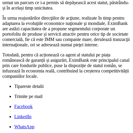
urmat un parcurs ce i-a permis să depășească acest statut, păstrându-
și în același timp unicitatea.
În urma reajustărilor direcţiilor de acţiune, realizate în timp pentru
adaptarea la evoluţiile economice naţionale şi mondiale, EximBank
are astăzi capacitatea de a propune segmentului corporate un
portofoliu de produse și servicii atractiv pentru orice tip de societate
comercială, fie că este IMM sau companie mare, derulează tranzacţii
internaţionale, ori se adresează numai pieţei interne.
Totodată, pentru că acționează ca agent al statului pe piața
românească de garanții și asigurări, EximBank este principalul canal
prin care fondurile publice, puse la dispoziție de statul român, se
infuzează în economia reală, contribuind la creșterea competitivității
companiilor locale.
Tipareste detalii
Trimite pe mail
Facebook
LinkedIn
WhatsApp