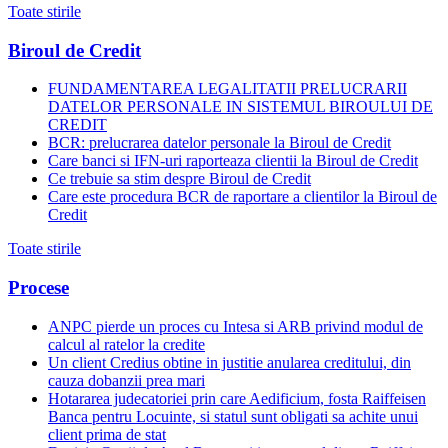
Toate stirile
Biroul de Credit
FUNDAMENTAREA LEGALITATII PRELUCRARII
DATELOR PERSONALE IN SISTEMUL BIROULUI DE
CREDIT
BCR: prelucrarea datelor personale la Biroul de Credit
Care banci si IFN-uri raporteaza clientii la Biroul de Credit
Ce trebuie sa stim despre Biroul de Credit
Care este procedura BCR de raportare a clientilor la Biroul de
Credit
Toate stirile
Procese
ANPC pierde un proces cu Intesa si ARB privind modul de
calcul al ratelor la credite
Un client Credius obtine in justitie anularea creditului, din
cauza dobanzii prea mari
Hotararea judecatoriei prin care Aedificium, fosta Raiffeisen
Banca pentru Locuinte, si statul sunt obligati sa achite unui
client prima de stat