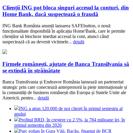
Clienții ING pot bloca singuri accesul la conturi, din
Home Bank, dacă suspectează o fraudă
ING Bank România anunță lansarea SAFEbutton, o nouă
funcționalitate disponibilă în aplicația Home'Bank, care le permite
clienților să blocheze imediat accesul la cont, atunci când
suspectează că au devenit victimele...
detalii
Firmele românești, ajutate de Banca Transilvania să
se extindă în străinătate
Banca Transilvania și Endeavor România lansează un parteneriat
strategic prin care conectează antreprenorii la piețe internaționale și
la comunități de business românești din Europa și Statele Unite ale
Americii, pentru...
detalii
ING a atras 120.000 de noi clienți în primul semestru al
anului
Profitul BRD, în creștere cu 2,5%, la 784 milioane lei, în
primul semestru din 2026
Parc eolian în Gura Văii, Bacău, finanțat de BCR