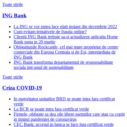
Toate stirile
ING Bank
La ING se vor putea face plati instant din decembrie 2022
Cum evitam tentativele de frauda online?
Clientii ING Bank trebuie sa-si actualizeze aplicatia Home
Bank pana in 20 martie
Obligatiunile Rockcastle, cel mai mare proprietar de centre
comerciale din Europa Centrala si de Est, intermediata de
ING Bank
ING Bank transforma departamentul de responsabilitate
sociala intr-unul de sustenabilitate
Toate stirile
Criza COVID-19
In majoritatea unitatilor BRD se poate intra fara certificat
verde
La BCR se poate intra fara certificat verde
Firmele, obligate sa dea zile libere parintilor care stau cu copiii
in timpul pandemiei de coronavirus
CEC Bank: accesul in banca se face fara certificat verde