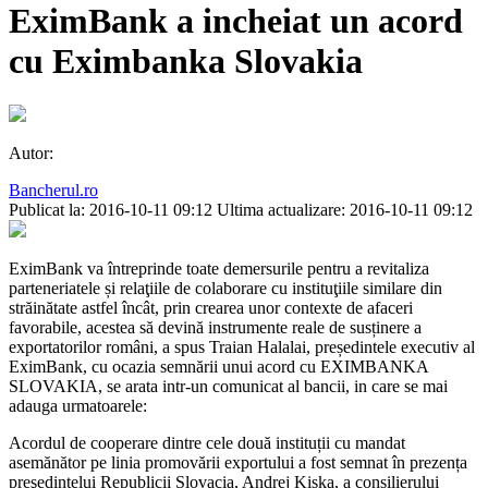
EximBank a incheiat un acord
cu Eximbanka Slovakia
Autor:
Bancherul.ro
Publicat la: 2016-10-11 09:12
Ultima actualizare: 2016-10-11 09:12
EximBank va întreprinde toate demersurile pentru a revitaliza
parteneriatele și relaţiile de colaborare cu instituţiile similare din
străinătate astfel încât, prin crearea unor contexte de afaceri
favorabile, acestea să devină instrumente reale de susținere a
exportatorilor români, a spus Traian Halalai, președintele executiv al
EximBank, cu ocazia semnării unui acord cu EXIMBANKA
SLOVAKIA, se arata intr-un comunicat al bancii, in care se mai
adauga urmatoarele:
Acordul de cooperare dintre cele două instituții cu mandat
asemănător pe linia promovării exportului a fost semnat în prezența
preşedintelui Republicii Slovacia, Andrej Kiska, a consilierului