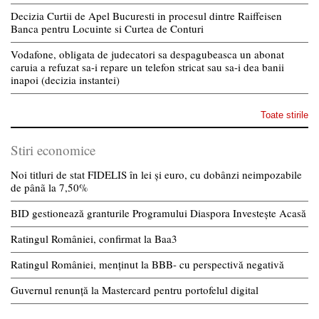
Decizia Curtii de Apel Bucuresti in procesul dintre Raiffeisen
Banca pentru Locuinte si Curtea de Conturi
Vodafone, obligata de judecatori sa despagubeasca un abonat
caruia a refuzat sa-i repare un telefon stricat sau sa-i dea banii
inapoi (decizia instantei)
Toate stirile
Stiri economice
Noi titluri de stat FIDELIS în lei și euro, cu dobânzi neimpozabile
de pânã la 7,50%
BID gestionează granturile Programului Diaspora Investește Acasă
Ratingul României, confirmat la Baa3
Ratingul României, menținut la BBB- cu perspectivă negativă
Guvernul renunță la Mastercard pentru portofelul digital