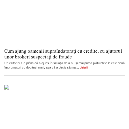
Cum ajung oamenii supraîndatorați cu credite, cu ajutorul
unor brokeri suspectați de fraude
Un cititor ni s-a plâns că a ajuns în situația de a nu-și mai putea plăti ratele la cele două
împrumuturi cu dobânzi mari, așa că a decis să mai...
detalii