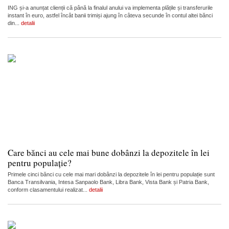
ING și-a anunțat clienții că până la finalul anului va implementa plățile și transferurile
instant în euro, astfel încât banii trimiși ajung în câteva secunde în contul altei bănci
din...
detalii
Care bănci au cele mai bune dobânzi la depozitele în lei
pentru populație?
Primele cinci bănci cu cele mai mari dobânzi la depozitele în lei pentru populație sunt
Banca Transilvania, Intesa Sanpaolo Bank, Libra Bank, Vista Bank și Patria Bank,
conform clasamentului realizat...
detalii