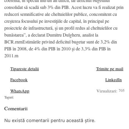
coerentă, în special într-un an dificil, iar deficitul bugetului
consolidat să scadă sub 3% din PIB. Acest lucru va fi realizat prin
reduceri semnificative ale cheltuielilor publice, concomitent cu
creşterea focusului pe investiţiile de capital, în principal pe
proiectele de infrastructură, şi un profil redus al cheltuielilor cu
bunăstarea”, a declarat Dumitru Dulgheru, analist la
BCR.rnrnEstimările privind deficitul bugetar sunt de 3,2% din
PIB în 2008, de 4% din PIB în 2010 şi de 3,3% din PIB în
2011.rn
Tipareste detalii
Trimite pe mail
Facebook
LinkedIn
WhatsApp
Vizualizari:
705
Taguri:
Comentarii
Nu există comentarii pentru această știre.