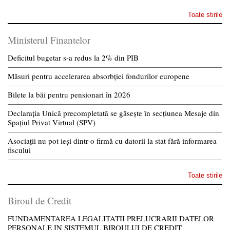
Toate stirile
Ministerul Finantelor
Deficitul bugetar s-a redus la 2% din PIB
Măsuri pentru accelerarea absorbției fondurilor europene
Bilete la băi pentru pensionari în 2026
Declarația Unică precompletată se găsește în secțiunea Mesaje din
Spațiul Privat Virtual (SPV)
Asociații nu pot ieși dintr-o firmă cu datorii la stat fără informarea
fiscului
Toate stirile
Biroul de Credit
FUNDAMENTAREA LEGALITATII PRELUCRARII DATELOR
PERSONALE IN SISTEMUL BIROULUI DE CREDIT