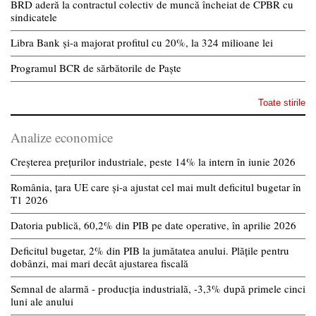
BRD aderă la contractul colectiv de muncă încheiat de CPBR cu
sindicatele
Libra Bank și-a majorat profitul cu 20%, la 324 milioane lei
Programul BCR de sărbătorile de Paște
Toate stirile
Analize economice
Creșterea prețurilor industriale, peste 14% la intern în iunie 2026
România, țara UE care și-a ajustat cel mai mult deficitul bugetar în
T1 2026
Datoria publică, 60,2% din PIB pe date operative, în aprilie 2026
Deficitul bugetar, 2% din PIB la jumătatea anului. Plățile pentru
dobânzi, mai mari decât ajustarea fiscală
Semnal de alarmă - producția industrială, -3,3% după primele cinci
luni ale anului