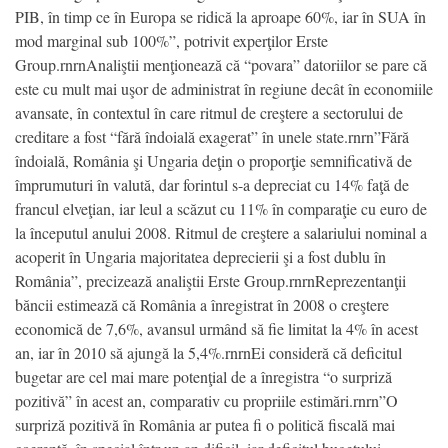
PIB, în timp ce în Europa se ridică la aproape 60%, iar în SUA în
mod marginal sub 100%”, potrivit experţilor Erste
Group.rnrnAnaliştii menţionează că “povara” datoriilor se pare că
este cu mult mai uşor de administrat în regiune decât în economiile
avansate, în contextul în care ritmul de creştere a sectorului de
creditare a fost “fără îndoială exagerat” în unele state.rnrn”Fără
îndoială, România şi Ungaria deţin o proporţie semnificativă de
împrumuturi în valută, dar forintul s-a depreciat cu 14% faţă de
francul elveţian, iar leul a scăzut cu 11% în comparaţie cu euro de
la începutul anului 2008. Ritmul de creştere a salariului nominal a
acoperit în Ungaria majoritatea deprecierii şi a fost dublu în
România”, precizează analiştii Erste Group.rnrnReprezentanţii
băncii estimează că România a înregistrat în 2008 o creştere
economică de 7,6%, avansul urmând să fie limitat la 4% în acest
an, iar în 2010 să ajungă la 5,4%.rnrnEi consideră că deficitul
bugetar are cel mai mare potenţial de a înregistra “o surpriză
pozitivă” în acest an, comparativ cu propriile estimări.rnrn”O
surpriză pozitivă în România ar putea fi o politică fiscală mai