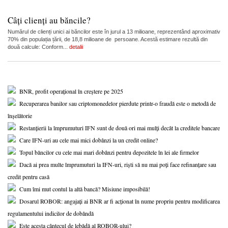
Câți clienți au băncile?
Numărul de clienți unici ai băncilor este în jurul a 13 milioane, reprezentând aproximativ
70% din populația țării, de 18,8 milioane de persoane. Acestă estimare rezultă din
două calcule: Conform...
detalii
BNR, profit operațional în creștere pe 2025
Recuperarea banilor sau criptomonedelor pierdute printr-o fraudă este o metodă de
înșelătorie
Restanțierii la împrumuturi IFN sunt de două ori mai mulți decât la creditele bancare
Care IFN-uri au cele mai mici dobânzi la un credit online?
Topul băncilor cu cele mai mari dobânzi pentru depozitele în lei ale firmelor
Dacă ai prea multe împrumuturi la IFN-uri, riști să nu mai poți face refinanțare sau
credit pentru casă
Cum îmi mut contul la altă bancă? Misiune imposibilă!
Dosarul ROBOR: angajați ai BNR ar fi acționat în nume propriu pentru modificarea
regulamentului indicilor de dobândă
Este acesta cântecul de lebădă al ROBOR-ului?