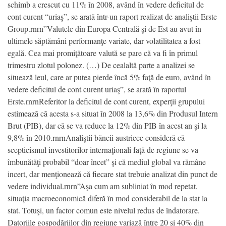
schimb a crescut cu 11% în 2008, având în vedere deficitul de
cont curent “uriaş”, se arată într-un raport realizat de analiştii Erste
Group.rnrn”Valutele din Europa Centrală şi de Est au avut în
ultimele săptămâni performanţe variate, dar volatilitatea a fost
egală. Cea mai promiţătoare valută se pare că va fi în primul
trimestru zlotul polonez. (…) De cealaltă parte a analizei se
situează leul, care ar putea pierde încă 5% faţă de euro, având în
vedere deficitul de cont curent uriaş”, se arată în raportul
Erste.rnrnReferitor la deficitul de cont curent, experţii grupului
estimează că acesta s-a situat în 2008 la 13,6% din Produsul Intern
Brut (PIB), dar că se va reduce la 12% din PIB în acest an şi la
9,8% în 2010.rnrnAnaliştii băncii austriece consideră că
scepticismul investitorilor internaţionali faţă de regiune se va
îmbunătăţi probabil “doar încet” şi că mediul global va rămâne
incert, dar menţionează că fiecare stat trebuie analizat din punct de
vedere individual.rnrn”Aşa cum am subliniat în mod repetat,
situaţia macroeconomică diferă în mod considerabil de la stat la
stat. Totuşi, un factor comun este nivelul redus de îndatorare.
Datoriile gospodăriilor din regiune variază între 20 şi 40% din