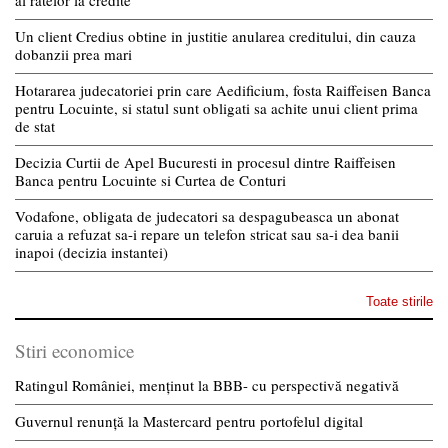
al ratelor la credite
Un client Credius obtine in justitie anularea creditului, din cauza
dobanzii prea mari
Hotararea judecatoriei prin care Aedificium, fosta Raiffeisen Banca
pentru Locuinte, si statul sunt obligati sa achite unui client prima
de stat
Decizia Curtii de Apel Bucuresti in procesul dintre Raiffeisen
Banca pentru Locuinte si Curtea de Conturi
Vodafone, obligata de judecatori sa despagubeasca un abonat
caruia a refuzat sa-i repare un telefon stricat sau sa-i dea banii
inapoi (decizia instantei)
Toate stirile
Stiri economice
Ratingul României, menținut la BBB- cu perspectivă negativă
Guvernul renunță la Mastercard pentru portofelul digital