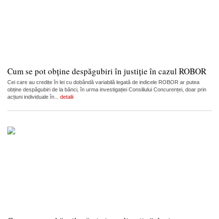
Cum se pot obține despăgubiri în justiție în cazul ROBOR
Cei care au credite în lei cu dobândă variabilă legată de indicele ROBOR ar putea
obține despăgubiri de la bănci, în urma investigației Consiliului Concurenței, doar prin
acțiuni individuale în...
detalii