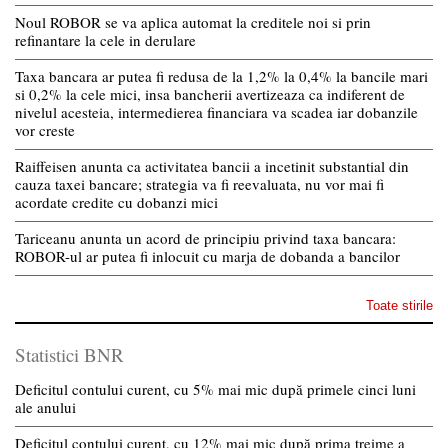
Noul ROBOR se va aplica automat la creditele noi si prin
refinantare la cele in derulare
Taxa bancara ar putea fi redusa de la 1,2% la 0,4% la bancile mari
si 0,2% la cele mici, insa bancherii avertizeaza ca indiferent de
nivelul acesteia, intermedierea financiara va scadea iar dobanzile
vor creste
Raiffeisen anunta ca activitatea bancii a incetinit substantial din
cauza taxei bancare; strategia va fi reevaluata, nu vor mai fi
acordate credite cu dobanzi mici
Tariceanu anunta un acord de principiu privind taxa bancara:
ROBOR-ul ar putea fi inlocuit cu marja de dobanda a bancilor
Toate stirile
Statistici BNR
Deficitul contului curent, cu 5% mai mic după primele cinci luni
ale anului
Deficitul contului curent, cu 12% mai mic după prima treime a