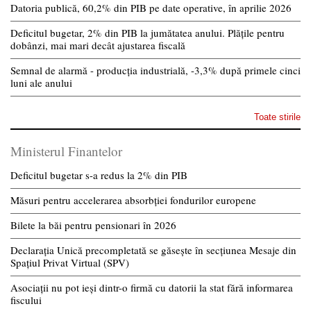
Datoria publică, 60,2% din PIB pe date operative, în aprilie 2026
Deficitul bugetar, 2% din PIB la jumătatea anului. Plățile pentru
dobânzi, mai mari decât ajustarea fiscală
Semnal de alarmă - producția industrială, -3,3% după primele cinci
luni ale anului
Toate stirile
Ministerul Finantelor
Deficitul bugetar s-a redus la 2% din PIB
Măsuri pentru accelerarea absorbției fondurilor europene
Bilete la băi pentru pensionari în 2026
Declarația Unică precompletată se găsește în secțiunea Mesaje din
Spațiul Privat Virtual (SPV)
Asociații nu pot ieși dintr-o firmă cu datorii la stat fără informarea
fiscului