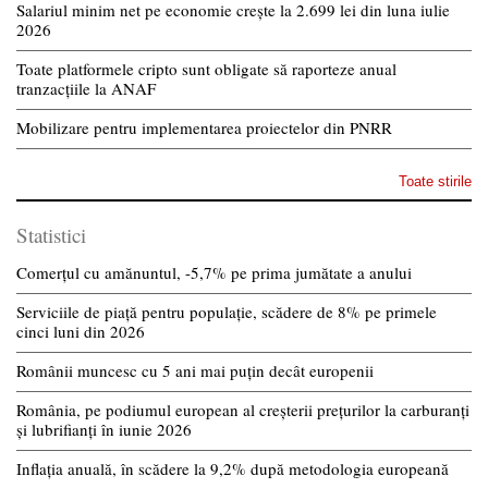
Salariul minim net pe economie crește la 2.699 lei din luna iulie
2026
Toate platformele cripto sunt obligate să raporteze anual
tranzacțiile la ANAF
Mobilizare pentru implementarea proiectelor din PNRR
Toate stirile
Statistici
Comerțul cu amănuntul, -5,7% pe prima jumătate a anului
Serviciile de piață pentru populație, scădere de 8% pe primele
cinci luni din 2026
Românii muncesc cu 5 ani mai puțin decât europenii
România, pe podiumul european al creșterii prețurilor la carburanți
și lubrifianți în iunie 2026
Inflația anuală, în scădere la 9,2% după metodologia europeană