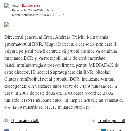
Autor:
Bancherul.ro
Publicat la: 2009-03-03 15:52
Ultima actualizare: 2009-03-03 15:52
Directorul general al Erste, Andreas Treichl, i-a transmis
guvernatorului BNR, Mugur Isărescu, o scrisoare prin care îl
asigură pe şeful băncii centrale că grupul austriac va continua
finanţarea BCR şi va rostogoli liniile de credit acordate
băncii.rnrnInformaţia a fost confirmată pentru MEDIAFAX de
către directorul Direcţiei Supraveghere din BNR, Nicolae
Cinteză.rnrnProfitul net al grupului BCR, incluzând venituri
excepţionale din vânzarea unor active de 745,9 milioane lei, a
urcat în 2008 de peste două ori, la valoarea record de 2,032
miliarde lei (541 milioane euro), în timp ce activele au avansat cu
9%, la 69 miliarde lei (17,17 miliarde euro). rn
Tipareste detalii
Trimite pe mail