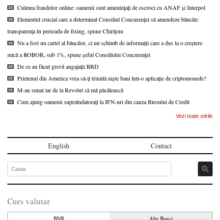
Culmea fraudelor online: oamenii sunt amenințați de escroci cu ANAF și Interpol
Elementul crucial care a determinat Consiliul Concurenței să amendeze băncile:
transparența în perioada de fixing, spune Chirițoiu
Nu a fost un cartel al băncilor, ci un schimb de informații care a dus la o creștere
mică a ROBOR, sub 1%, spune șeful Consiliului Concurenței
De ce au făcut grevă angajații BRD
Prietenul din America vrea să-ți trimită niște bani într-o aplicație de criptomonede?
M-au sunat iar de la Revolut să mă păcălească
Cum ajung oamenii supraîndatorați la IFN-uri din cauza Biroului de Credit
Vezi toate stirile
English
Contact
Curs valutar
BNR
Alte Banci