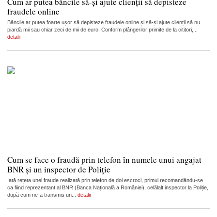
Cum ar putea băncile să-și ajute clienții să depisteze
fraudele online
Băncile ar putea foarte ușor să depisteze fraudele online și să-și ajute clienții să nu
piardă mii sau chiar zeci de mii de euro. Conform plângerilor primite de la cititori,...
detalii
Cum se face o fraudă prin telefon în numele unui angajat
BNR și un inspector de Poliție
Iată rețeta unei fraude realizată prin telefon de doi escroci, primul recomandându-se
ca fiind reprezentant al BNR (Banca Națională a României), celălalt inspector la Poliție,
după cum ne-a transmis un...
detalii