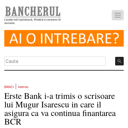
Lauda mă rușinează, fiindcă o cerșesc în
ascuns.
|
BANCI
Interviu
Erste Bank i-a trimis o scrisoare
lui Mugur Isarescu in care il
asigura ca va continua finantarea
BCR