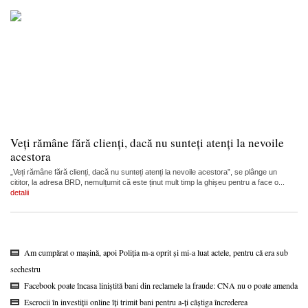
Veți rămâne fără clienți, dacă nu sunteți atenți la nevoile
acestora
„Veți rămâne fără clienți, dacă nu sunteți atenți la nevoile acestora”, se plânge un
cititor, la adresa BRD, nemulțumit că este ținut mult timp la ghișeu pentru a face o...
detalii
Am cumpărat o mașină, apoi Poliția m-a oprit și mi-a luat actele, pentru că era sub
sechestru
Facebook poate încasa liniștită bani din reclamele la fraude: CNA nu o poate amenda
Escrocii în investiții online îți trimit bani pentru a-ți câștiga încrederea