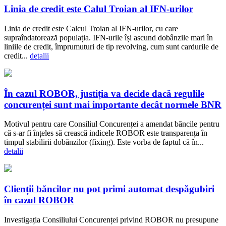
Linia de credit este Calul Troian al IFN-urilor
Linia de credit este Calcul Troian al IFN-urilor, cu care
supraîndatorează populația. IFN-urile își ascund dobânzile mari în
liniile de credit, împrumuturi de tip revolving, cum sunt cardurile de
credit...
detalii
În cazul ROBOR, justiția va decide dacă regulile
concurenței sunt mai importante decât normele BNR
Motivul pentru care Consiliul Concurenței a amendat băncile pentru
că s-ar fi înțeles să crească indicele ROBOR este transparența în
timpul stabilirii dobânzilor (fixing). Este vorba de faptul că în...
detalii
Clienții băncilor nu pot primi automat despăgubiri
în cazul ROBOR
Investigația Consiliului Concurenței privind ROBOR nu presupune