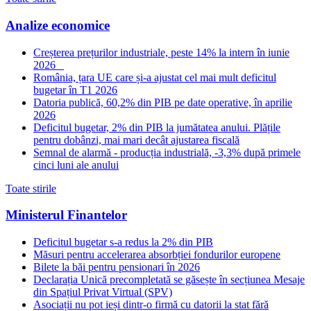
Analize economice
Creșterea prețurilor industriale, peste 14% la intern în iunie
2026
România, țara UE care și-a ajustat cel mai mult deficitul
bugetar în T1 2026
Datoria publică, 60,2% din PIB pe date operative, în aprilie
2026
Deficitul bugetar, 2% din PIB la jumătatea anului. Plățile
pentru dobânzi, mai mari decât ajustarea fiscală
Semnal de alarmă - producția industrială, -3,3% după primele
cinci luni ale anului
Toate stirile
Ministerul Finantelor
Deficitul bugetar s-a redus la 2% din PIB
Măsuri pentru accelerarea absorbției fondurilor europene
Bilete la băi pentru pensionari în 2026
Declarația Unică precompletată se găsește în secțiunea Mesaje
din Spațiul Privat Virtual (SPV)
Asociații nu pot ieși dintr-o firmă cu datorii la stat fără