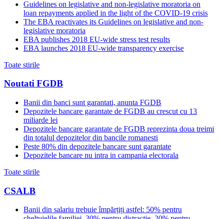
Guidelines on legislative and non-legislative moratoria on
loan repayments applied in the light of the COVID-19 crisis
The EBA reactivates its Guidelines on legislative and non-
legislative moratoria
EBA publishes 2018 EU-wide stress test results
EBA launches 2018 EU-wide transparency exercise
Toate stirile
Noutati FGDB
Banii din banci sunt garantati, anunta FGDB
Depozitele bancare garantate de FGDB au crescut cu 13
miliarde lei
Depozitele bancare garantate de FGDB reprezinta doua treimi
din totalul depozitelor din bancile romanesti
Peste 80% din depozitele bancare sunt garantate
Depozitele bancare nu intra in campania electorala
Toate stirile
CSALB
Banii din salariu trebuie împărțiți astfel: 50% pentru
cheltuielile familiei, 30% pentru distracție, 20% pentru