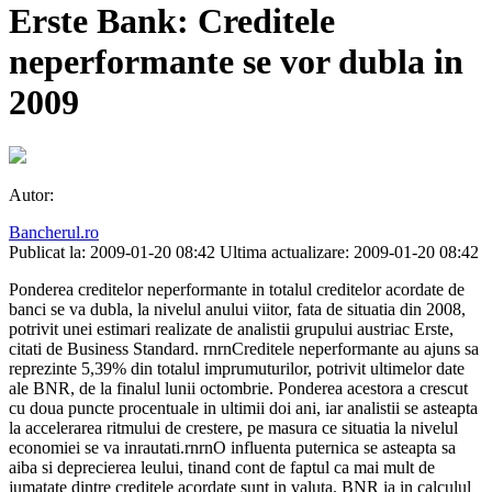
Erste Bank: Creditele
neperformante se vor dubla in
2009
Autor:
Bancherul.ro
Publicat la: 2009-01-20 08:42
Ultima actualizare: 2009-01-20 08:42
Ponderea creditelor neperformante in totalul creditelor acordate de
banci se va dubla, la nivelul anului viitor, fata de situatia din 2008,
potrivit unei estimari realizate de analistii grupului austriac Erste,
citati de Business Standard. rnrnCreditele neperformante au ajuns sa
reprezinte 5,39% din totalul imprumuturilor, potrivit ultimelor date
ale BNR, de la finalul lunii octombrie. Ponderea acestora a crescut
cu doua puncte procentuale in ultimii doi ani, iar analistii se asteapta
la accelerarea ritmului de crestere, pe masura ce situatia la nivelul
economiei se va inrautati.rnrnO influenta puternica se asteapta sa
aiba si deprecierea leului, tinand cont de faptul ca mai mult de
jumatate dintre creditele acordate sunt in valuta. BNR ia in calculul