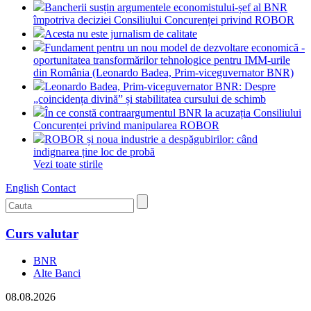
Bancherii susțin argumentele economistului-șef al BNR
împotriva deciziei Consiliului Concurenței privind ROBOR
Acesta nu este jurnalism de calitate
Fundament pentru un nou model de dezvoltare economică -
oportunitatea transformărilor tehnologice pentru IMM-urile
din România (Leonardo Badea, Prim-viceguvernator BNR)
Leonardo Badea, Prim-viceguvernator BNR: Despre
„coincidența divină” și stabilitatea cursului de schimb
În ce constă contraargumentul BNR la acuzația Consiliului
Concurenței privind manipularea ROBOR
ROBOR și noua industrie a despăgubirilor: când
indignarea ține loc de probă
Vezi toate stirile
English
Contact
Curs valutar
BNR
Alte Banci
08.08.2026