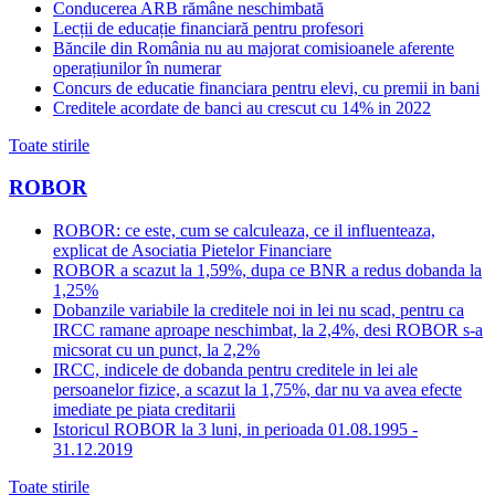
Conducerea ARB rămâne neschimbată
Lecții de educație financiară pentru profesori
Băncile din România nu au majorat comisioanele aferente
operațiunilor în numerar
Concurs de educatie financiara pentru elevi, cu premii in bani
Creditele acordate de banci au crescut cu 14% in 2022
Toate stirile
ROBOR
ROBOR: ce este, cum se calculeaza, ce il influenteaza,
explicat de Asociatia Pietelor Financiare
ROBOR a scazut la 1,59%, dupa ce BNR a redus dobanda la
1,25%
Dobanzile variabile la creditele noi in lei nu scad, pentru ca
IRCC ramane aproape neschimbat, la 2,4%, desi ROBOR s-a
micsorat cu un punct, la 2,2%
IRCC, indicele de dobanda pentru creditele in lei ale
persoanelor fizice, a scazut la 1,75%, dar nu va avea efecte
imediate pe piata creditarii
Istoricul ROBOR la 3 luni, in perioada 01.08.1995 -
31.12.2019
Toate stirile