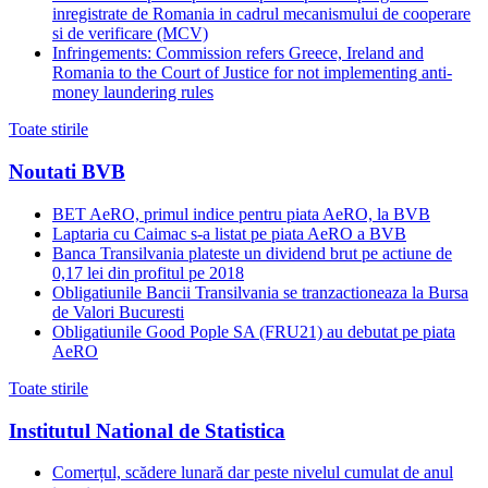
inregistrate de Romania in cadrul mecanismului de cooperare
si de verificare (MCV)
Infringements: Commission refers Greece, Ireland and
Romania to the Court of Justice for not implementing anti-
money laundering rules
Toate stirile
Noutati BVB
BET AeRO, primul indice pentru piata AeRO, la BVB
Laptaria cu Caimac s-a listat pe piata AeRO a BVB
Banca Transilvania plateste un dividend brut pe actiune de
0,17 lei din profitul pe 2018
Obligatiunile Bancii Transilvania se tranzactioneaza la Bursa
de Valori Bucuresti
Obligatiunile Good Pople SA (FRU21) au debutat pe piata
AeRO
Toate stirile
Institutul National de Statistica
Comerțul, scădere lunară dar peste nivelul cumulat de anul