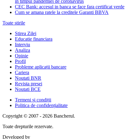
in timpul pandemiei de coronavirus
CEC Bank: accesul in banca se face fara certificat verde
Cum se amana ratele la creditele Garanti BBVA
Toate stirile
Stirea Zilei
Educatie financiara
Interviu
Analiza
Opinie
Profil
Probleme aplicații bancare
Cariera
Noutati BNR
Revista presei
Noutati BCE
Termeni și condiții
Politica de confidențialitate
Copyright © 2007 - 2026 Bancherul.
Toate drepturile rezervate.
Developed by