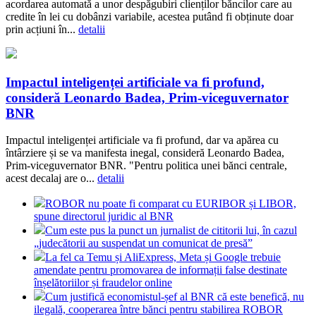
acordarea automată a unor despăgubiri clienților băncilor care au
credite în lei cu dobânzi variabile, acestea putând fi obținute doar
prin acțiuni în...
detalii
Impactul inteligenței artificiale va fi profund,
consideră Leonardo Badea, Prim-viceguvernator
BNR
Impactul inteligenței artificiale va fi profund, dar va apărea cu
întârziere și se va manifesta inegal, consideră Leonardo Badea,
Prim-viceguvernator BNR. "Pentru politica unei bănci centrale,
acest decalaj are o...
detalii
ROBOR nu poate fi comparat cu EURIBOR și LIBOR,
spune directorul juridic al BNR
Cum este pus la punct un jurnalist de cititorii lui, în cazul
„judecătorii au suspendat un comunicat de presă”
La fel ca Temu și AliExpress, Meta și Google trebuie
amendate pentru promovarea de informații false destinate
înșelătoriilor și fraudelor online
Cum justifică economistul-șef al BNR că este benefică, nu
ilegală, cooperarea între bănci pentru stabilirea ROBOR