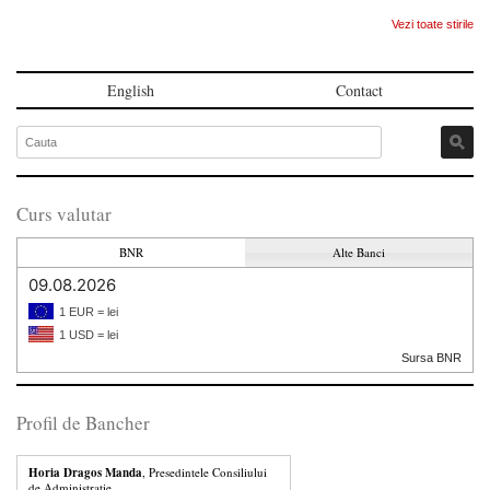
Vezi toate stirile
English
Contact
Curs valutar
BNR
Alte Banci
09.08.2026
1 EUR = lei
1 USD = lei
Sursa BNR
Profil de Bancher
Horia Dragos Manda
, Presedintele Consiliului
de Administratie