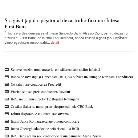
S-a găsit țapul ispășitor al dezastrului fuziunii Intesa -
First Bank
În loc să-și dea demisia șeful Intesa Sanpaolo Bank, Alessio Cioni, pentru dezastrul
fuziunii cu First Bank, de la finalul anului trecut, banca italiană a găsit țapul ispășitor:
vicepreședintele responsabil...
detalii
Se inventează o nouă meserie: consilierea datornicilor la bănci
Banca de Investiții și Dezvoltare (BID) va publica un anunț de recrutare a conducerii
Ce salarii are conducerea Procredit
Florina Moisei preia conducerea Revolut
ING are un nou director IT: Bogdan Rotunjanu
Cristian Saitariu, numit prim-vicepresedintele CEC Bank
Joburi disponibile la Banca Transilvania
Exim Banca Romaneasca are o noua conducere
Ioana Gheorghiade devine sefa riscului la BCR
ING Bank are un nou director de resurse umane: Maria Zoicas