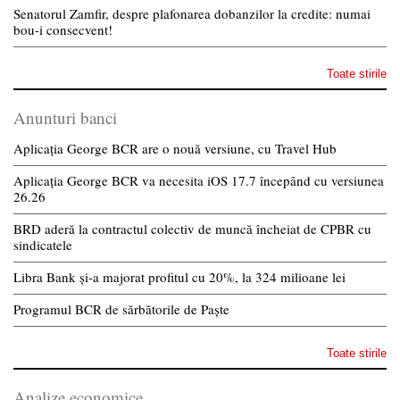
Senatorul Zamfir, despre plafonarea dobanzilor la credite: numai
bou-i consecvent!
Toate stirile
Anunturi banci
Aplicația George BCR are o nouă versiune, cu Travel Hub
Aplicația George BCR va necesita iOS 17.7 începând cu versiunea
26.26
BRD aderă la contractul colectiv de muncă încheiat de CPBR cu
sindicatele
Libra Bank și-a majorat profitul cu 20%, la 324 milioane lei
Programul BCR de sărbătorile de Paște
Toate stirile
Analize economice