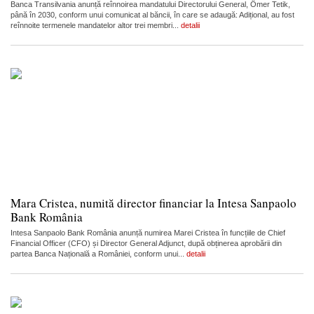
Banca Transilvania anunță reînnoirea mandatului Directorului General, Ömer Tetik,
până în 2030, conform unui comunicat al băncii, în care se adaugă: Adițional, au fost
reînnoite termenele mandatelor altor trei membri...
detalii
Mara Cristea, numită director financiar la Intesa Sanpaolo
Bank România
Intesa Sanpaolo Bank România anunță numirea Marei Cristea în funcțiile de Chief
Financial Officer (CFO) și Director General Adjunct, după obținerea aprobării din
partea Banca Națională a României, conform unui...
detalii