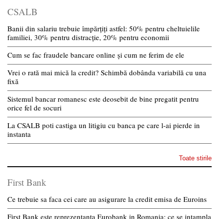
CSALB
Banii din salariu trebuie împărțiți astfel: 50% pentru cheltuielile
familiei, 30% pentru distracție, 20% pentru economii
Cum se fac fraudele bancare online și cum ne ferim de ele
Vrei o rată mai mică la credit? Schimbă dobânda variabilă cu una
fixă
Sistemul bancar romanesc este deosebit de bine pregatit pentru
orice fel de socuri
La CSALB poti castiga un litigiu cu banca pe care l-ai pierde in
instanta
Toate stirile
First Bank
Ce trebuie sa faca cei care au asigurare la credit emisa de Euroins
First Bank este reprezentanta Eurobank in Romania: ce se intampla