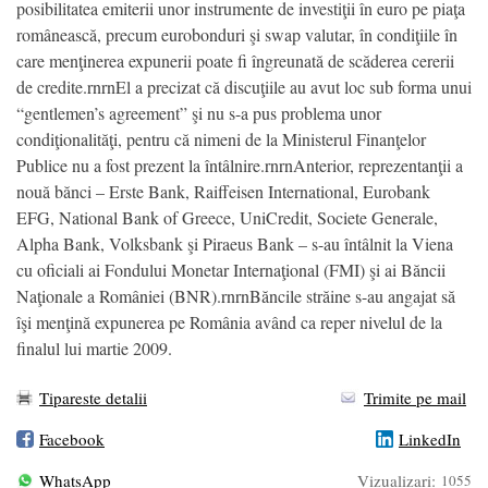
posibilitatea emiterii unor instrumente de investiţii în euro pe piaţa
românească, precum eurobonduri şi swap valutar, în condiţiile în
care menţinerea expunerii poate fi îngreunată de scăderea cererii
de credite.rnrnEl a precizat că discuţiile au avut loc sub forma unui
“gentlemen’s agreement” şi nu s-a pus problema unor
condiţionalităţi, pentru că nimeni de la Ministerul Finanţelor
Publice nu a fost prezent la întâlnire.rnrnAnterior, reprezentanţii a
nouă bănci – Erste Bank, Raiffeisen International, Eurobank
EFG, National Bank of Greece, UniCredit, Societe Generale,
Alpha Bank, Volksbank şi Piraeus Bank – s-au întâlnit la Viena
cu oficiali ai Fondului Monetar Internaţional (FMI) şi ai Băncii
Naţionale a României (BNR).rnrnBăncile străine s-au angajat să
îşi menţină expunerea pe România având ca reper nivelul de la
finalul lui martie 2009.
Tipareste detalii
Trimite pe mail
Facebook
LinkedIn
WhatsApp
Vizualizari:
1055