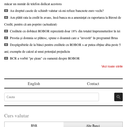
măcar un număr de telefon dedicat acestora
Au dreptul casele de schimb valutar să-mi refuze bancnote euro vechi?
Am plătit rata la credit în avans, însă banca m-a amenințat cu raportarea la Biroul de
Credit, pentru că am poprire (actualizat)
Creditele cu dobânzi ROBOR reprezintă doar 18% din totalul împrumuturilor în lei
Prostia și domnia se plătesc, spune o doamnă care a "investit" în programul Brua
Despăgubirile de la bănci pentru creditele cu ROBOR s-ar putea obține abia peste 5
ani; exemplu de calcul al unui potențial prejudiciu
BCR a vorbit "pe șleau" cu oamenii despre ROBOR
Vezi toate stirile
English
Contact
Curs valutar
BNR
Alte Banci