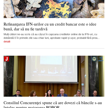
Refinanțarea IFN-urilor cu un credit bancar este o idee
bună, dar să nu fie tardivă
Mulți cititori ne-au scris că au căzut în capcana creditelor online de la IFN-uri, cu
dobândă 0 în primele zile sau chiar luni, aprobate rapid și ușor, probabil fără prea...
detalii
Consiliul Concurenței spune că are dovezi că băncile s-au
înțeles pentru majorarea ROBOR