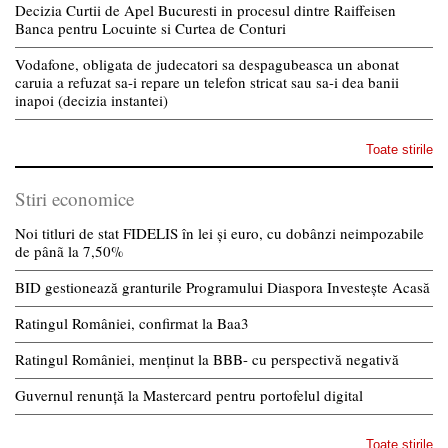
Decizia Curtii de Apel Bucuresti in procesul dintre Raiffeisen
Banca pentru Locuinte si Curtea de Conturi
Vodafone, obligata de judecatori sa despagubeasca un abonat
caruia a refuzat sa-i repare un telefon stricat sau sa-i dea banii
inapoi (decizia instantei)
Toate stirile
Stiri economice
Noi titluri de stat FIDELIS în lei și euro, cu dobânzi neimpozabile
de pânã la 7,50%
BID gestionează granturile Programului Diaspora Investește Acasă
Ratingul României, confirmat la Baa3
Ratingul României, menținut la BBB- cu perspectivă negativă
Guvernul renunță la Mastercard pentru portofelul digital
Toate stirile