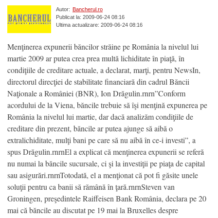
Autor:
Bancherul.ro
Publicat la: 2009-06-24 08:16
Ultima actualizare: 2009-06-24 08:16
Menţinerea expunerii băncilor străine pe România la nivelul lui
martie 2009 ar putea crea prea multă lichiditate în piaţă, în
condiţiile de creditare actuale, a declarat, marţi, pentru NewsIn,
directorul direcţiei de stabilitate financiară din cadrul Băncii
Naţionale a României (BNR), Ion Drăgulin.rnrn”Conform
acordului de la Viena, băncile trebuie să îşi menţină expunerea pe
România la nivelul lui martie, dar dacă analizăm condiţiile de
creditare din prezent, băncile ar putea ajunge să aibă o
extralichiditate, mulţi bani pe care să nu aibă în ce-i investi”, a
spus Drăgulin.rnrnEl a explicat că menţinerea expunerii se referă
nu numai la băncile sucursale, ci şi la investiţii pe piaţa de capital
sau asigurări.rnrnTotodată, el a menţionat că pot fi găsite unele
soluţii pentru ca banii să rămână în ţară.rnrnSteven van
Groningen, preşedintele Raiffeisen Bank România, declara pe 20
mai că băncile au discutat pe 19 mai la Bruxelles despre