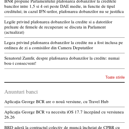
BNR propune Parlamentului plafonarea dobanzilor la creditele
bancilor intre 1,5 si 4 ori peste DAE medie, in functie de tipul
creditului; in cazul IFN-urilor, plafonarea dobanzilor nu se justifica
Legile privind plafonarea dobanzilor la credite si a datoriilor
preluate de firmele de recuperare se discuta in Parlament
(actualizat)
Legea privind plafonarea dobanzilor la credite nu a fost inclusa pe
ordinea de zi a comisiilor din Camera Deputatilor
Senatorul Zamfir, despre plafonarea dobanzilor la credite: numai
bou-i consecvent!
Toate stirile
Anunturi banci
Aplicația George BCR are o nouă versiune, cu Travel Hub
Aplicația George BCR va necesita iOS 17.7 începând cu versiunea
26.26
BRD aderă la contractul colectiv de muncă încheiat de CPBR cu