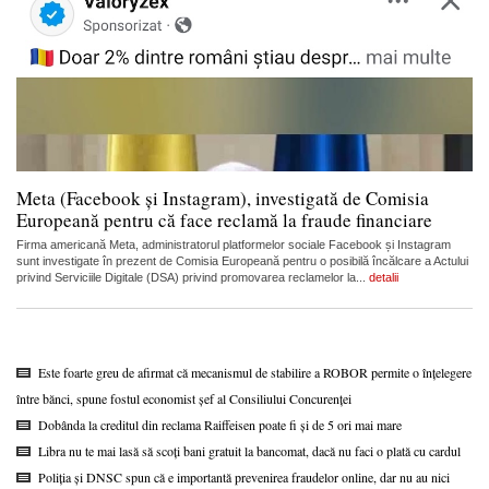
Meta (Facebook și Instagram), investigată de Comisia
Europeană pentru că face reclamă la fraude financiare
Firma americană Meta, administratorul platformelor sociale Facebook și Instagram
sunt investigate în prezent de Comisia Europeană pentru o posibilă încălcare a Actului
privind Serviciile Digitale (DSA) privind promovarea reclamelor la...
detalii
Este foarte greu de afirmat că mecanismul de stabilire a ROBOR permite o înțelegere
între bănci, spune fostul economist șef al Consiliului Concurenței
Dobânda la creditul din reclama Raiffeisen poate fi și de 5 ori mai mare
Libra nu te mai lasă să scoți bani gratuit la bancomat, dacă nu faci o plată cu cardul
Poliția și DNSC spun că e importantă prevenirea fraudelor online, dar nu au nici