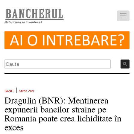
Nefericirea se inventează.
|
BANCI
Stirea Zilei
Dragulin (BNR): Mentinerea
expunerii bancilor straine pe
Romania poate crea lichiditate în
exces