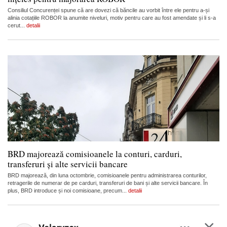
Consiliul Concurenței spune că are dovezi că băncile au vorbit între ele pentru a-și
alinia cotațiile ROBOR la anumite niveluri, motiv pentru care au fost amendate și li s-a
cerut...
detalii
BRD majorează comisioanele la conturi, carduri,
transferuri și alte servicii bancare
BRD majorează, din luna octombrie, comisioanele pentru administrarea conturilor,
retragerile de numerar de pe carduri, transferuri de bani și alte servicii bancare. În
plus, BRD introduce și noi comisioane, precum...
detalii