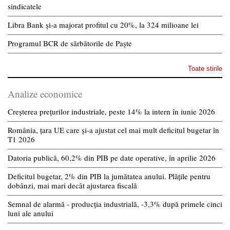
sindicatele
Libra Bank și-a majorat profitul cu 20%, la 324 milioane lei
Programul BCR de sărbătorile de Paște
Toate stirile
Analize economice
Creșterea prețurilor industriale, peste 14% la intern în iunie 2026
România, țara UE care și-a ajustat cel mai mult deficitul bugetar în
T1 2026
Datoria publică, 60,2% din PIB pe date operative, în aprilie 2026
Deficitul bugetar, 2% din PIB la jumătatea anului. Plățile pentru
dobânzi, mai mari decât ajustarea fiscală
Semnal de alarmă - producția industrială, -3,3% după primele cinci
luni ale anului