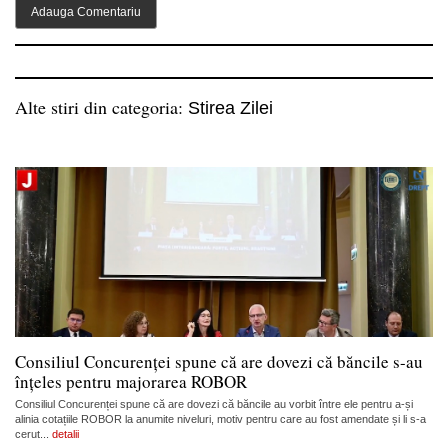
Alte stiri din categoria:
Stirea Zilei
Consiliul Concurenței spune că are dovezi că băncile s-au
înțeles pentru majorarea ROBOR
Consiliul Concurenței spune că are dovezi că băncile au vorbit între ele pentru a-și
alinia cotațiile ROBOR la anumite niveluri, motiv pentru care au fost amendate și li s-a
cerut...
detalii