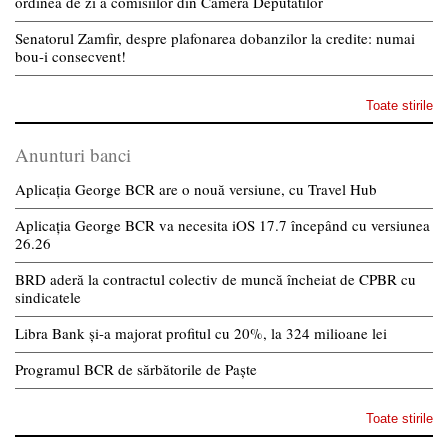
ordinea de zi a comisiilor din Camera Deputatilor
Senatorul Zamfir, despre plafonarea dobanzilor la credite: numai
bou-i consecvent!
Toate stirile
Anunturi banci
Aplicația George BCR are o nouă versiune, cu Travel Hub
Aplicația George BCR va necesita iOS 17.7 începând cu versiunea
26.26
BRD aderă la contractul colectiv de muncă încheiat de CPBR cu
sindicatele
Libra Bank și-a majorat profitul cu 20%, la 324 milioane lei
Programul BCR de sărbătorile de Paște
Toate stirile