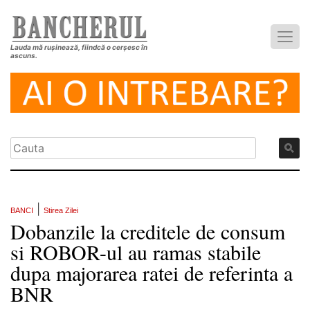
Lauda mă rușinează, fiindcă o cerșesc în
ascuns.
|
BANCI
Stirea Zilei
Dobanzile la creditele de consum
si ROBOR-ul au ramas stabile
dupa majorarea ratei de referinta a
BNR