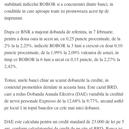
stabilitatii indicelui ROBOR si a concurentei dintre banci, in
conditiile in care aproape toate isi promoveaza acest tip de
imprumut.
Dupa ce BNR a majorat dobanda de referinta, in 7 februarie,
pentru a doua oara in acest an, cu 0,25 puncte procentuale, de la
2% la la 2,25%, indicele ROBOR la 3 luni a crescut cu doar 0,10
puncte procentuale, de la 1,99% la 2,09% valoarea de astazi, in
timp ce ROBOR la 6 luni a urcat cu 0,15 puncte, de la 2,27% la
2,42%.
Totusi, unele banci chiar au scazut dobanzile la credite, in
contextul promotiilor derulate in aceasta luna. Este cazul BRD,
care a redus Dobanda Anuala Efectiva (DAE) variabila la creditul
de nevoi personale Expresso de la 12,68% la 9,77%, urcand astfel
pe locul 1 in topul bancilor cu cele mai mici dobanzi.
DAE este calculata pentru un credit standard de 23.000 de lei pe 5
ani, conform calculatorului de credit de pe site-ul BRD. Banca isi