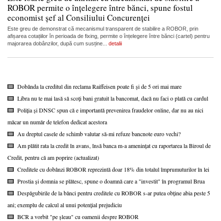
ROBOR permite o înțelegere între bănci, spune fostul
economist șef al Consiliului Concurenței
Este greu de demonstrat că mecanismul transparent de stabilire a ROBOR, prin
afișarea cotațiilor în perioada de fixing, permite o înțelegere între bănci (cartel) pentru
majorarea dobânzilor, după cum susține...
detalii
Dobânda la creditul din reclama Raiffeisen poate fi și de 5 ori mai mare
Libra nu te mai lasă să scoți bani gratuit la bancomat, dacă nu faci o plată cu cardul
Poliția și DNSC spun că e importantă prevenirea fraudelor online, dar nu au nici
măcar un număr de telefon dedicat acestora
Au dreptul casele de schimb valutar să-mi refuze bancnote euro vechi?
Am plătit rata la credit în avans, însă banca m-a amenințat cu raportarea la Biroul de
Credit, pentru că am poprire (actualizat)
Creditele cu dobânzi ROBOR reprezintă doar 18% din totalul împrumuturilor în lei
Prostia și domnia se plătesc, spune o doamnă care a "investit" în programul Brua
Despăgubirile de la bănci pentru creditele cu ROBOR s-ar putea obține abia peste 5
ani; exemplu de calcul al unui potențial prejudiciu
BCR a vorbit "pe șleau" cu oamenii despre ROBOR