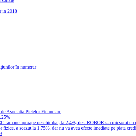
ersonale
r in 2018
țiunilor în numerar
 de Asociatia Pietelor Financiare
1,25%
a IRCC ramane aproape neschimbat, la 2,4%, desi ROBOR s-a micsorat cu 
 fizice, a scazut la 1,75%, dar nu va avea efecte imediate pe piata credi
9