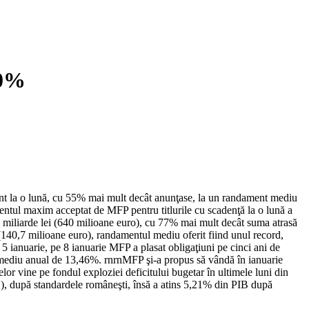
90%
scont la o lună, cu 55% mai mult decât anunţase, la un randament mediu
entul maxim acceptat de MFP pentru titlurile cu scadenţă la o lună a
 miliarde lei (640 milioane euro), cu 77% mai mult decât suma atrasă
ei (140,7 milioane euro), randamentul mediu oferit fiind unul record,
din 5 ianuarie, pe 8 ianuarie MFP a plasat obligaţiuni pe cinci ani de
t mediu anual de 13,46%. rnrnMFP şi-a propus să vândă în ianuarie
ţelor vine pe fondul exploziei deficitului bugetar în ultimele luni din
IB), după standardele româneşti, însă a atins 5,21% din PIB după