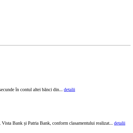
 secunde în contul altei bănci din...
detalii
 Vista Bank și Patria Bank, conform clasamentului realizat...
detalii