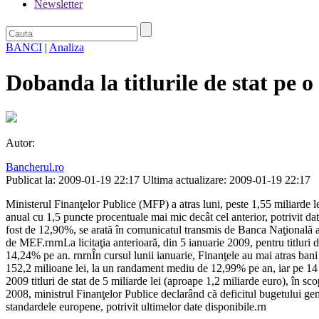
Newsletter
BANCI
|
Analiza
Dobanda la titlurile de stat pe 
Autor:
Bancherul.ro
Publicat la: 2009-01-19 22:17
Ultima actualizare: 2009-01-19 22:17
Ministerul Finanţelor Publice (MFP) a atras luni, peste 1,55 miliarde 
anual cu 1,5 puncte procentuale mai mic decât cel anterior, potrivit d
fost de 12,90%, se arată în comunicatul transmis de Banca Naţională 
de MEF.rnrnLa licitaţia anterioară, din 5 ianuarie 2009, pentru titluri 
14,24% pe an. rnrnÎn cursul lunii ianuarie, Finanţele au mai atras bani din
152,2 milioane lei, la un randament mediu de 12,99% pe an, iar pe 14 
2009 titluri de stat de 5 miliarde lei (aproape 1,2 miliarde euro), în sc
2008, ministrul Finanţelor Publice declarând că deficitul bugetului ge
standardele europene, potrivit ultimelor date disponibile.rn