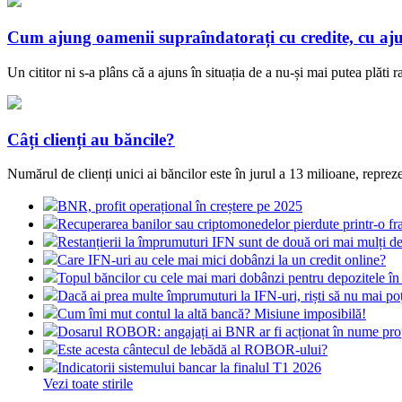
Cum ajung oamenii supraîndatorați cu credite, cu aju
Un cititor ni s-a plâns că a ajuns în situația de a nu-și mai putea plăti
Câți clienți au băncile?
Numărul de clienți unici ai băncilor este în jurul a 13 milioane, repr
BNR, profit operațional în creștere pe 2025
Recuperarea banilor sau criptomonedelor pierdute printr-o fr
Restanțierii la împrumuturi IFN sunt de două ori mai mulți de
Care IFN-uri au cele mai mici dobânzi la un credit online?
Topul băncilor cu cele mai mari dobânzi pentru depozitele în l
Dacă ai prea multe împrumuturi la IFN-uri, riști să nu mai poț
Cum îmi mut contul la altă bancă? Misiune imposibilă!
Dosarul ROBOR: angajați ai BNR ar fi acționat în nume prop
Este acesta cântecul de lebădă al ROBOR-ului?
Indicatorii sistemului bancar la finalul T1 2026
Vezi toate stirile