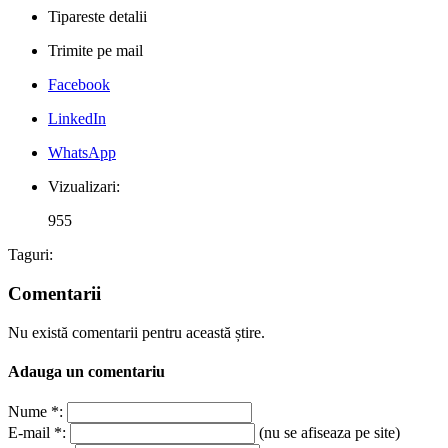
Tipareste detalii
Trimite pe mail
Facebook
LinkedIn
WhatsApp
Vizualizari:
955
Taguri:
Comentarii
Nu există comentarii pentru această știre.
Adauga un comentariu
Nume *:
E-mail *:
(nu se afiseaza pe site)