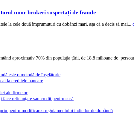
torul unor brokeri suspectați de fraude
 ratele la cele două împrumuturi cu dobânzi mari, așa că a decis să mai...
ezentând aproximativ 70% din populația țării, de 18,8 milioane de perso
audă este o metodă de înșelătorie
cât la creditele bancare
ei ale firmelor
i face refinanțare sau credit pentru casă
riu pentru modificarea regulamentului indicilor de dobândă