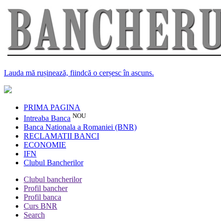
Lauda mă rușinează, fiindcă o cerșesc în ascuns.
PRIMA PAGINA
NOU
Intreaba Banca
Banca Nationala a Romaniei (BNR)
RECLAMATII BANCI
ECONOMIE
IFN
Clubul Bancherilor
Clubul bancherilor
Profil bancher
Profil banca
Curs BNR
Search