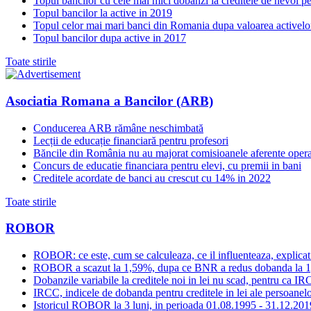
Topul bancilor cu cele mai mici dobanzi la creditele de nevoi p
Topul bancilor la active in 2019
Topul celor mai mari banci din Romania dupa valoarea activelo
Topul bancilor dupa active in 2017
Toate stirile
Asociatia Romana a Bancilor (ARB)
Conducerea ARB rămâne neschimbată
Lecții de educație financiară pentru profesori
Băncile din România nu au majorat comisioanele aferente opera
Concurs de educatie financiara pentru elevi, cu premii in bani
Creditele acordate de banci au crescut cu 14% in 2022
Toate stirile
ROBOR
ROBOR: ce este, cum se calculeaza, ce il influenteaza, explicat
ROBOR a scazut la 1,59%, dupa ce BNR a redus dobanda la 
Dobanzile variabile la creditele noi in lei nu scad, pentru c
IRCC, indicele de dobanda pentru creditele in lei ale persoanelor
Istoricul ROBOR la 3 luni, in perioada 01.08.1995 - 31.12.201