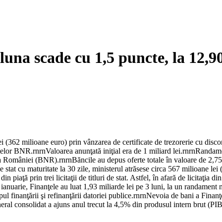
o luna scade cu 1,5 puncte, la 12,
lei (362 milioane euro) prin vânzarea de certificate de trezorerie cu di
atelor BNR.rnrnValoarea anunţată iniţial era de 1 miliard lei.rnrnRandam
a României (BNR).rnrnBăncile au depus oferte totale în valoare de 2,75
de stat cu maturitate la 30 zile, ministerul atrăsese circa 567 milioane l
 piaţă prin trei licitaţii de titluri de stat. Astfel, în afară de licitaţia 
ianuarie, Finanţele au luat 1,93 miliarde lei pe 3 luni, la un randamen
opul finanţării şi refinanţării datoriei publice.rnrnNevoia de bani a Finan
neral consolidat a ajuns anul trecut la 4,5% din produsul intern brut (P