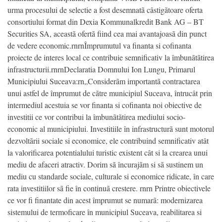
urma procesului de selectie a fost desemnatã câstigãtoare oferta
consortiului format din Dexia Kommunalkredit Bank AG – BT
Securities SA, aceastã ofertã fiind cea mai avantajoasã din punct
de vedere economic.rnrnÎmprumutul va finanta si cofinanta
proiecte de interes local ce contribuie semnificativ la îmbunãtãtirea
infrastructurii.rnrnDeclaratia Domnului Ion Lungu, Primarul
Municipiului Suceava:rn„Considerãm importantã contractarea
unui astfel de împrumut de cãtre municipiul Suceava, întrucât prin
intermediul acestuia se vor finanta si cofinanta noi obiective de
investitii ce vor contribui la îmbunãtãtirea mediului socio-
economic al municipiului. Investitiile în infrastructurã sunt motorul
dezvoltãrii sociale si economice, ele contribuind semnificativ atât
la valorificarea potentialului turistic existent cât si la crearea unui
mediu de afaceri atractiv. Dorim sã încurajãm si sã sustinem un
mediu cu standarde sociale, culturale si economice ridicate, în care
rata investitiilor sã fie în continuã crestere. rnrn Printre obiectivele
ce vor fi finantate din acest împrumut se numarã: modernizarea
sistemului de termoficare în municipiul Suceava, reabilitarea si