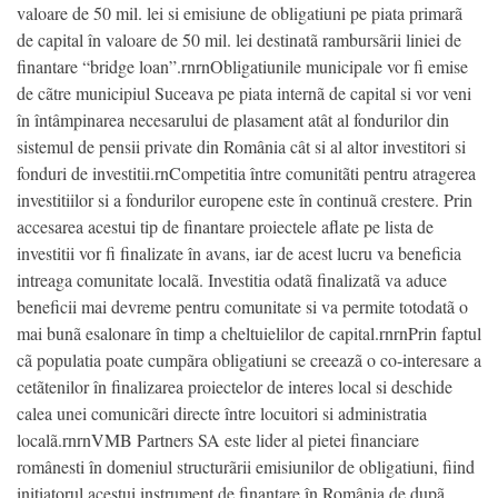
valoare de 50 mil. lei si emisiune de obligatiuni pe piata primarã
de capital în valoare de 50 mil. lei destinatã rambursãrii liniei de
finantare “bridge loan”.rnrnObligatiunile municipale vor fi emise
de cãtre municipiul Suceava pe piata internã de capital si vor veni
în întâmpinarea necesarului de plasament atât al fondurilor din
sistemul de pensii private din România cât si al altor investitori si
fonduri de investitii.rnCompetitia între comunitãti pentru atragerea
investitiilor si a fondurilor europene este în continuã crestere. Prin
accesarea acestui tip de finantare proiectele aflate pe lista de
investitii vor fi finalizate în avans, iar de acest lucru va beneficia
intreaga comunitate localã. Investitia odatã finalizatã va aduce
beneficii mai devreme pentru comunitate si va permite totodatã o
mai bunã esalonare în timp a cheltuielilor de capital.rnrnPrin faptul
cã populatia poate cumpãra obligatiuni se creeazã o co-interesare a
cetãtenilor în finalizarea proiectelor de interes local si deschide
calea unei comunicãri directe între locuitori si administratia
localã.rnrnVMB Partners SA este lider al pietei financiare
românesti în domeniul structurãrii emisiunilor de obligatiuni, fiind
initiatorul acestui instrument de finantare în România de dupã