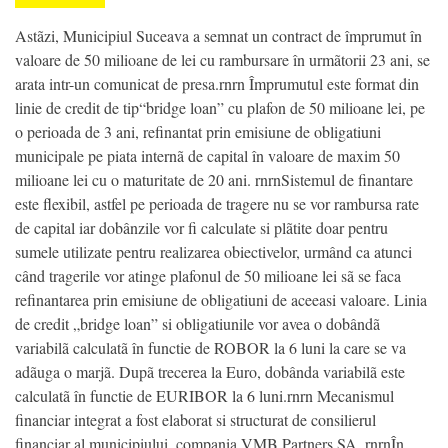
Astãzi, Municipiul Suceava a semnat un contract de împrumut în
valoare de 50 milioane de lei cu rambursare în urmãtorii 23 ani, se
arata intr-un comunicat de presa.rnrn Împrumutul este format din
linie de credit de tip“bridge loan” cu plafon de 50 milioane lei, pe
o perioada de 3 ani, refinantat prin emisiune de obligatiuni
municipale pe piata internã de capital în valoare de maxim 50
milioane lei cu o maturitate de 20 ani. rnrnSistemul de finantare
este flexibil, astfel pe perioada de tragere nu se vor rambursa rate
de capital iar dobânzile vor fi calculate si plãtite doar pentru
sumele utilizate pentru realizarea obiectivelor, urmând ca atunci
când tragerile vor atinge plafonul de 50 milioane lei sã se faca
refinantarea prin emisiune de obligatiuni de aceeasi valoare. Linia
de credit „bridge loan” si obligatiunile vor avea o dobândã
variabilã calculatã în functie de ROBOR la 6 luni la care se va
adãuga o marjã. Dupã trecerea la Euro, dobânda variabilã este
calculatã în functie de EURIBOR la 6 luni.rnrn Mecanismul
financiar integrat a fost elaborat si structurat de consilierul
financiar al municipiului, compania VMB Partners SA. rnrnÎn