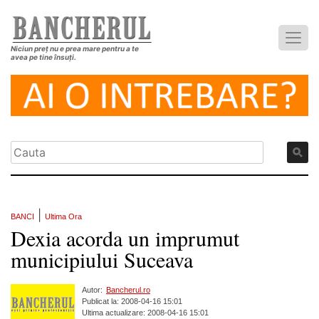
Niciun preț nu e prea mare pentru a te
avea pe tine însuți.
|
BANCI
Ultima Ora
Dexia acorda un imprumut
municipiului Suceava
Autor:
Bancherul.ro
Publicat la: 2008-04-16 15:01
Ultima actualizare: 2008-04-16 15:01