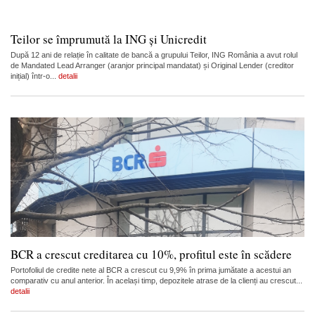
Teilor se împrumută la ING și Unicredit
După 12 ani de relație în calitate de bancă a grupului Teilor, ING România a avut rolul
de Mandated Lead Arranger (aranjor principal mandatat) și Original Lender (creditor
inițial) într-o...
detalii
BCR a crescut creditarea cu 10%, profitul este în scădere
Portofoliul de credite nete al BCR a crescut cu 9,9% în prima jumătate a acestui an
comparativ cu anul anterior. În același timp, depozitele atrase de la clienți au crescut...
detalii