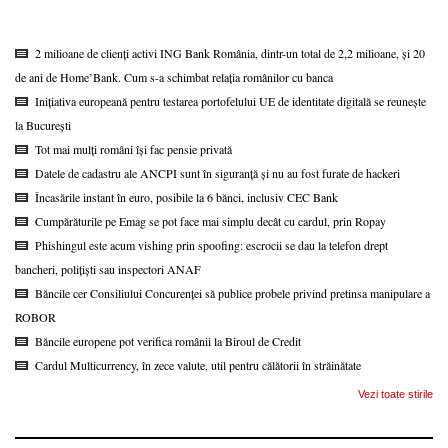
2 milioane de clienți activi ING Bank România, dintr-un total de 2,2 milioane, și 20
de ani de Home’Bank. Cum s-a schimbat relația românilor cu banca
Inițiativa europeană pentru testarea portofelului UE de identitate digitală se reunește
la București
Tot mai mulți români își fac pensie privată
Datele de cadastru ale ANCPI sunt în siguranță și nu au fost furate de hackeri
Încasările instant în euro, posibile la 6 bănci, inclusiv CEC Bank
Cumpărăturile pe Emag se pot face mai simplu decât cu cardul, prin Ropay
Phishingul este acum vishing prin spoofing: escrocii se dau la telefon drept
bancheri, polițiști sau inspectori ANAF
Băncile cer Consiliului Concurenței să publice probele privind pretinsa manipulare a
ROBOR
Băncile europene pot verifica românii la Biroul de Credit
Cardul Multicurrency, în zece valute, util pentru călătorii în străinătate
Vezi toate stirile