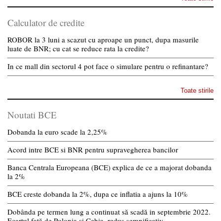
Calculator de credite
ROBOR la 3 luni a scazut cu aproape un punct, dupa masurile
luate de BNR; cu cat se reduce rata la credite?
In ce mall din sectorul 4 pot face o simulare pentru o refinantare?
Toate stirile
Noutati BCE
Dobanda la euro scade la 2,25%
Acord intre BCE si BNR pentru supravegherea bancilor
Banca Centrala Europeana (BCE) explica de ce a majorat dobanda
la 2%
BCE creste dobanda la 2%, dupa ce inflatia a ajuns la 10%
Dobânda pe termen lung a continuat să scadă in septembrie 2022.
Ecartul față de Polonia și Cehia, redus semnificativ