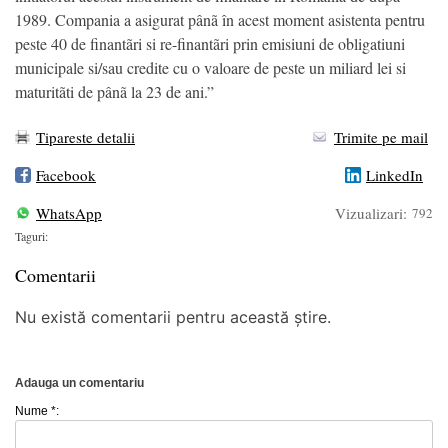
1989. Compania a asigurat pânã în acest moment asistenta pentru
peste 40 de finantãri si re-finantãri prin emisiuni de obligatiuni
municipale si/sau credite cu o valoare de peste un miliard lei si
maturitãti de pânã la 23 de ani.”
Tipareste detalii
Trimite pe mail
Facebook
LinkedIn
WhatsApp
Vizualizari:
792
Taguri:
Comentarii
Nu există comentarii pentru această știre.
Adauga un comentariu
Nume *: