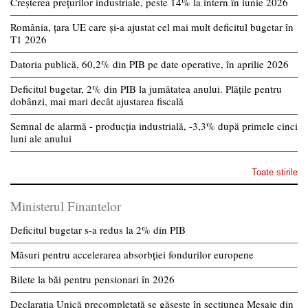
Creșterea prețurilor industriale, peste 14% la intern în iunie 2026
România, țara UE care și-a ajustat cel mai mult deficitul bugetar în
T1 2026
Datoria publică, 60,2% din PIB pe date operative, în aprilie 2026
Deficitul bugetar, 2% din PIB la jumătatea anului. Plățile pentru
dobânzi, mai mari decât ajustarea fiscală
Semnal de alarmă - producția industrială, -3,3% după primele cinci
luni ale anului
Toate stirile
Ministerul Finantelor
Deficitul bugetar s-a redus la 2% din PIB
Măsuri pentru accelerarea absorbției fondurilor europene
Bilete la băi pentru pensionari în 2026
Declarația Unică precompletată se găsește în secțiunea Mesaje din