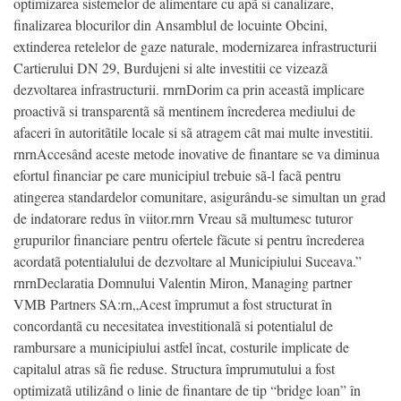
optimizarea sistemelor de alimentare cu apã si canalizare,
finalizarea blocurilor din Ansamblul de locuinte Obcini,
extinderea retelelor de gaze naturale, modernizarea infrastructurii
Cartierului DN 29, Burdujeni si alte investitii ce vizeazã
dezvoltarea infrastructurii. rnrnDorim ca prin aceastã implicare
proactivã si transparentã sã mentinem încrederea mediului de
afaceri în autoritãtile locale si sã atragem cât mai multe investitii.
rnrnAccesând aceste metode inovative de finantare se va diminua
efortul financiar pe care municipiul trebuie sã-l facã pentru
atingerea standardelor comunitare, asigurându-se simultan un grad
de indatorare redus în viitor.rnrn Vreau sã multumesc tuturor
grupurilor financiare pentru ofertele fãcute si pentru încrederea
acordatã potentialului de dezvoltare al Municipiului Suceava.”
rnrnDeclaratia Domnului Valentin Miron, Managing partner
VMB Partners SA:rn„Acest împrumut a fost structurat în
concordantã cu necesitatea investitionalã si potentialul de
rambursare a municipiului astfel încat, costurile implicate de
capitalul atras sã fie reduse. Structura împrumutului a fost
optimizatã utilizând o linie de finantare de tip “bridge loan” în