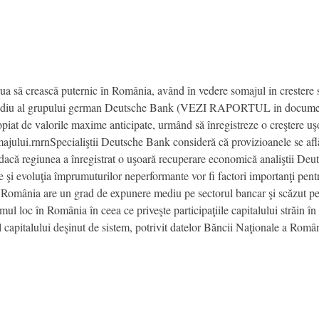
a să crească puternic în România, având în vedere somajul in crestere 
 studiu al grupului german Deutsche Bank (VEZI RAPORTUL in documentu
opiat de valorile maxime anticipate, urmând să înregistreze o creştere u
majului.rnrnSpecialiştii Deutsche Bank consideră că provizioanele se află 
dacă regiunea a înregistrat o uşoară recuperare economică analiştii De
rne şi evoluţia împrumuturilor neperformante vor fi factori importanţi pent
a, România are un grad de expunere mediu pe sectorul bancar şi scăzut pe 
l loc în România în ceea ce priveşte participaţiile capitalului străin î
ul capitalului deşinut de sistem, potrivit datelor Băncii Naţionale a Român