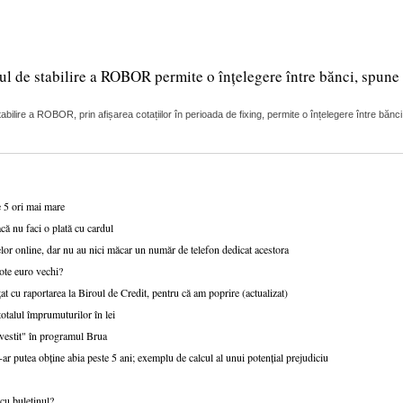
ul de stabilire a ROBOR permite o înțelegere între bănci, spune 
lire a ROBOR, prin afișarea cotațiilor în perioada de fixing, permite o înțelegere între bănci
e 5 ori mai mare
că nu faci o plată cu cardul
or online, dar nu au nici măcar un număr de telefon dedicat acestora
ote euro vechi?
at cu raportarea la Biroul de Credit, pentru că am poprire (actualizat)
talul împrumuturilor în lei
nvestit" în programul Brua
r putea obține abia peste 5 ani; exemplu de calcul al unui potențial prejudiciu
cu buletinul?