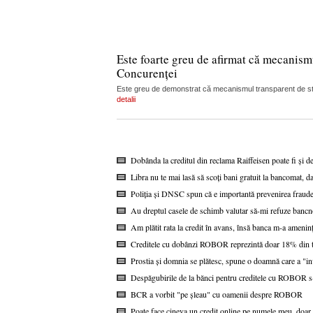
Este foarte greu de afirmat că mecanism
Concurenței
Este greu de demonstrat că mecanismul transparent de stabi
detalii
Dobânda la creditul din reclama Raiffeisen poate fi și d
Libra nu te mai lasă să scoți bani gratuit la bancomat, da
Poliția și DNSC spun că e importantă prevenirea fraudel
Au dreptul casele de schimb valutar să-mi refuze bancn
Am plătit rata la credit în avans, însă banca m-a ameninț
Creditele cu dobânzi ROBOR reprezintă doar 18% din to
Prostia și domnia se plătesc, spune o doamnă care a "i
Despăgubirile de la bănci pentru creditele cu ROBOR s-a
BCR a vorbit "pe șleau" cu oamenii despre ROBOR
Poate face cineva un credit online pe numele meu, doar 