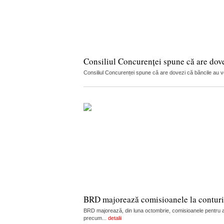
Consiliul Concurenței spune că are dov
Consiliul Concurenței spune că are dovezi că băncile au vorb
BRD majorează comisioanele la conturi, c
BRD majorează, din luna octombrie, comisioanele pentru admi
precum...
detalii