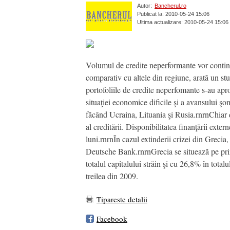
Autor:
Bancherul.ro
Publicat la: 2010-05-24 15:06
Ultima actualizare: 2010-05-24 15:06
Volumul de credite neperformante vor continu
comparativ cu altele din regiune, arată un
portofoliile de credite neperfomante s-au apr
situaţiei economice dificile şi a avansului şo
făcând Ucraina, Lituania şi Rusia.rnrnChiar 
al creditării. Disponibilitatea finanţării exte
luni.rnrnÎn cazul extinderii crizei din Greci
Deutsche Bank.rnrnGrecia se situează pe primu
totalul capitalului străin şi cu 26,8% în total
treilea din 2009.
Tipareste detalii
Facebook