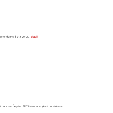
amendate și li s-a cerut...
detalii
ii bancare. În plus, BRD introduce și noi comisioane,