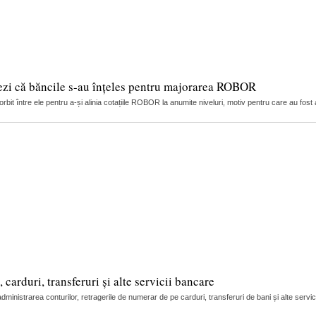
ezi că băncile s-au înțeles pentru majorarea ROBOR
it între ele pentru a-și alinia cotațiile ROBOR la anumite niveluri, motiv pentru care au fost 
arduri, transferuri și alte servicii bancare
nistrarea conturilor, retragerile de numerar de pe carduri, transferuri de bani și alte servic