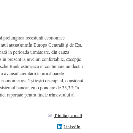
si prelungirea recesiunii economice
l atasat)rnrnÎn Europa Centrală şi de Est,
şoară în perioada următoare, din cauza
în prezent la niveluri confortabile, excepţie
utsche Bank estimează în continuare un declin
ru avansul creditării în următoarele
economie reală şi ieşiri de capital, consideră
n sistemul bancar, cu o pondere de 35,3% în
iei raportate pentru finele trimestrului al
Trimite pe mail
LinkedIn