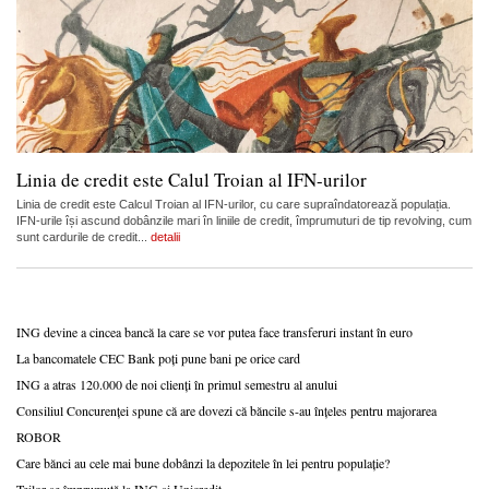
Linia de credit este Calul Troian al IFN-urilor
Linia de credit este Calcul Troian al IFN-urilor, cu care supraîndatorează populația.
IFN-urile își ascund dobânzile mari în liniile de credit, împrumuturi de tip revolving, cum
sunt cardurile de credit...
detalii
ING devine a cincea bancă la care se vor putea face transferuri instant în euro
La bancomatele CEC Bank poți pune bani pe orice card
ING a atras 120.000 de noi clienți în primul semestru al anului
Consiliul Concurenței spune că are dovezi că băncile s-au înțeles pentru majorarea
ROBOR
Care bănci au cele mai bune dobânzi la depozitele în lei pentru populație?
Teilor se împrumută la ING și Unicredit