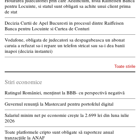
Hotararea judecatoriei prin care Aedificium, fosta Raiffeisen Banca
pentru Locuinte, si statul sunt obligati sa achite unui client prima
de stat
Decizia Curtii de Apel Bucuresti in procesul dintre Raiffeisen
Banca pentru Locuinte si Curtea de Conturi
Vodafone, obligata de judecatori sa despagubeasca un abonat
caruia a refuzat sa-i repare un telefon stricat sau sa-i dea banii
inapoi (decizia instantei)
Toate stirile
Stiri economice
Ratingul României, menținut la BBB- cu perspectivă negativă
Guvernul renunță la Mastercard pentru portofelul digital
Salariul minim net pe economie crește la 2.699 lei din luna iulie
2026
Toate platformele cripto sunt obligate să raporteze anual
tranzacțiile la ANAF