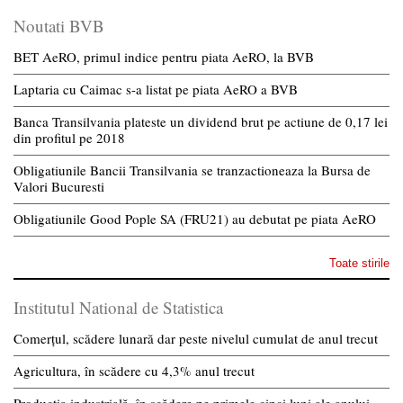
Noutati BVB
BET AeRO, primul indice pentru piata AeRO, la BVB
Laptaria cu Caimac s-a listat pe piata AeRO a BVB
Banca Transilvania plateste un dividend brut pe actiune de 0,17 lei
din profitul pe 2018
Obligatiunile Bancii Transilvania se tranzactioneaza la Bursa de
Valori Bucuresti
Obligatiunile Good Pople SA (FRU21) au debutat pe piata AeRO
Toate stirile
Institutul National de Statistica
Comerțul, scădere lunară dar peste nivelul cumulat de anul trecut
Agricultura, în scădere cu 4,3% anul trecut
Producția industrială, în scădere pe primele cinci luni ale anului