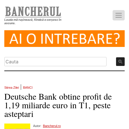
Lauda mă rușinează, fiindcă o cerșesc în
ascuns.
|
Stirea Zilei
BANCI
Deutsche Bank obtine profit de
1,19 miliarde euro in T1, peste
asteptari
Autor:
Bancherul.ro