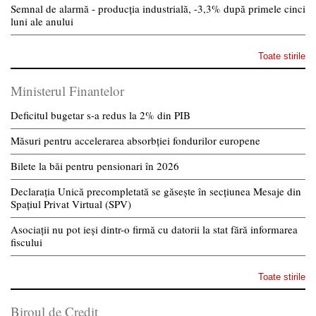
Semnal de alarmă - producția industrială, -3,3% după primele cinci
luni ale anului
Toate stirile
Ministerul Finantelor
Deficitul bugetar s-a redus la 2% din PIB
Măsuri pentru accelerarea absorbției fondurilor europene
Bilete la băi pentru pensionari în 2026
Declarația Unică precompletată se găsește în secțiunea Mesaje din
Spațiul Privat Virtual (SPV)
Asociații nu pot ieși dintr-o firmă cu datorii la stat fără informarea
fiscului
Toate stirile
Biroul de Credit