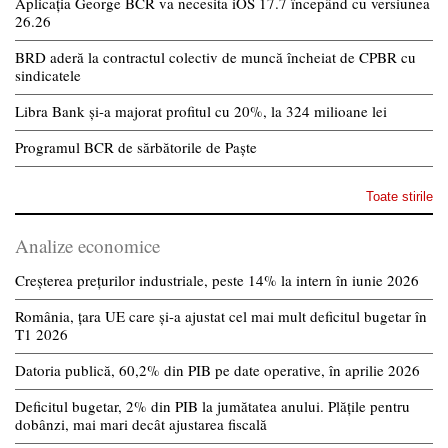
Aplicația George BCR va necesita iOS 17.7 începând cu versiunea
26.26
BRD aderă la contractul colectiv de muncă încheiat de CPBR cu
sindicatele
Libra Bank și-a majorat profitul cu 20%, la 324 milioane lei
Programul BCR de sărbătorile de Paște
Toate stirile
Analize economice
Creșterea prețurilor industriale, peste 14% la intern în iunie 2026
România, țara UE care și-a ajustat cel mai mult deficitul bugetar în
T1 2026
Datoria publică, 60,2% din PIB pe date operative, în aprilie 2026
Deficitul bugetar, 2% din PIB la jumătatea anului. Plățile pentru
dobânzi, mai mari decât ajustarea fiscală