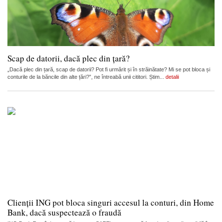
Scap de datorii, dacă plec din țară?
„Dacă plec din țară, scap de datorii? Pot fi urmărit și în străinătate? Mi se pot bloca și
conturile de la băncile din alte țări?”, ne întreabă unii cititori. Știm...
detalii
Clienții ING pot bloca singuri accesul la conturi, din Home
Bank, dacă suspectează o fraudă