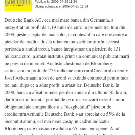
Publicat la: 2009-04-28 11:34
Ultima actualizare: 2009-04-28 11:34
Deutsche Bank AG, cea mai mare banca din Germania, a
inregistrat un profit de 1,19 miliarde euro in primele trei luni din
2009, peste asteptarile analistilor, in contextul in care o revenire a
pietelor de credit a dus la reluarea tranzactiilor.rnrnIn aceeasi
perioada a anului trecut, banca inregistrase un pierderi de 131
milioane euro, a aratat institutia printr-un comunicat publicat marti
pe pagina de internet. Analistii chestionati de Bloomberg
estimasera un profit de 773 milioane euro.rnrnDirectorul executiv
Josef Ackermann a fost de acord sa extinda contractul pentru inca
trei ani, dupa ce a adus profit, a aratat ieri Deutsche Bank. In
2008, banca a afisat primele pierderi anuale din ultimii 50 de ani,
dar trimestrul trecut a profitat de pe urma vanzarii record a unor
obligatiuni ale companiilor si a “dezghetului” pietelor de
credite.rnrnActiunile Deutsche Bank s-au apreciat cu 55% de la
inceputul anului, cel mai mare castig in cadrul indicelui
Bloomberg care masoara evolutia a 65 banci europene. Anul