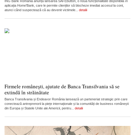
ING Bank România anunță lansarea SAFEbutton, o nouă funcționalitate disponibilă în
aplicația Home'Bank, care le permite clienților să blocheze imediat accesul la cont,
atunci când suspectează că au devenit victimele...
detalii
Firmele românești, ajutate de Banca Transilvania să se
extindă în străinătate
Banca Transilvania și Endeavor România lansează un parteneriat strategic prin care
conectează antreprenorii la piețe internaționale și la comunități de business românești
din Europa și Statele Unite ale Americii, pentru...
detalii