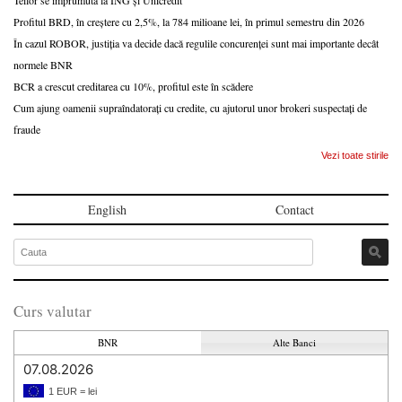
Profitul BRD, în creștere cu 2,5%, la 784 milioane lei, în primul semestru din 2026
În cazul ROBOR, justiția va decide dacă regulile concurenței sunt mai importante decât
normele BNR
BCR a crescut creditarea cu 10%, profitul este în scădere
Cum ajung oamenii supraîndatorați cu credite, cu ajutorul unor brokeri suspectați de
fraude
Vezi toate stirile
English
Contact
Curs valutar
BNR
Alte Banci
07.08.2026
1 EUR = lei