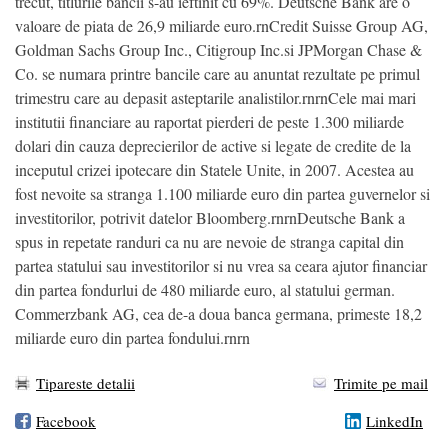
trecut, titlurile bancii s-au ieftinit cu 69%. Deutsche Bank are o
valoare de piata de 26,9 miliarde euro.rnCredit Suisse Group AG,
Goldman Sachs Group Inc., Citigroup Inc.si JPMorgan Chase &
Co. se numara printre bancile care au anuntat rezultate pe primul
trimestru care au depasit asteptarile analistilor.rnrnCele mai mari
institutii financiare au raportat pierderi de peste 1.300 miliarde
dolari din cauza deprecierilor de active si legate de credite de la
inceputul crizei ipotecare din Statele Unite, in 2007. Acestea au
fost nevoite sa stranga 1.100 miliarde euro din partea guvernelor si
investitorilor, potrivit datelor Bloomberg.rnrnDeutsche Bank a
spus in repetate randuri ca nu are nevoie de stranga capital din
partea statului sau investitorilor si nu vrea sa ceara ajutor financiar
din partea fondurlui de 480 miliarde euro, al statului german.
Commerzbank AG, cea de-a doua banca germana, primeste 18,2
miliarde euro din partea fondului.rnrn
Tipareste detalii
Trimite pe mail
Facebook
LinkedIn