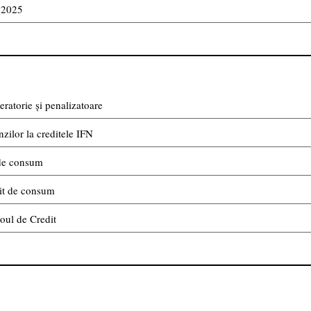
i 2025
atorie și penalizatoare
ilor la creditele IFN
 de consum
dit de consum
oul de Credit