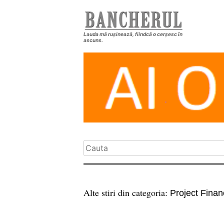
Lauda mă rușinează, fiindcă o cerșesc în
ascuns.
Alte stiri din categoria:
Project Fina