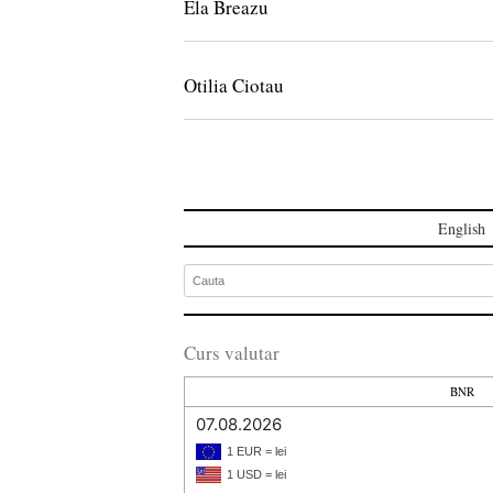
Ela Breazu
Otilia Ciotau
English
Curs valutar
BNR
07.08.2026
1 EUR = lei
1 USD = lei