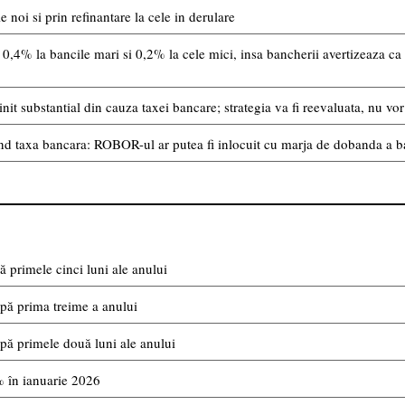
noi si prin refinantare la cele in derulare
0,4% la bancile mari si 0,2% la cele mici, insa bancherii avertizeaza ca 
init substantial din cauza taxei bancare; strategia va fi reevaluata, nu v
nd taxa bancara: ROBOR-ul ar putea fi inlocuit cu marja de dobanda a b
 primele cinci luni ale anului
pă prima treime a anului
pă primele două luni ale anului
% în ianuarie 2026