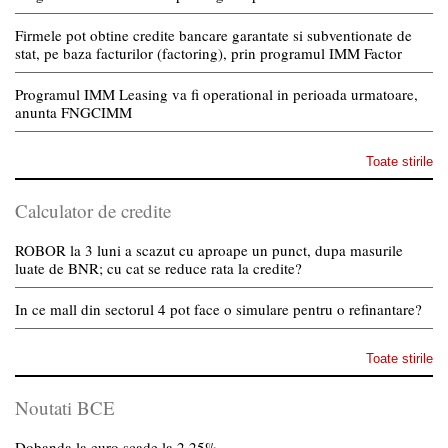
Firmele pot obtine credite bancare garantate si subventionate de
stat, pe baza facturilor (factoring), prin programul IMM Factor
Programul IMM Leasing va fi operational in perioada urmatoare,
anunta FNGCIMM
Toate stirile
Calculator de credite
ROBOR la 3 luni a scazut cu aproape un punct, dupa masurile
luate de BNR; cu cat se reduce rata la credite?
In ce mall din sectorul 4 pot face o simulare pentru o refinantare?
Toate stirile
Noutati BCE
Dobanda la euro scade la 2,25%