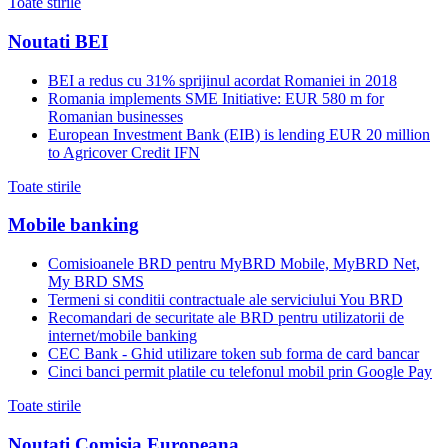
Toate stirile
Noutati BEI
BEI a redus cu 31% sprijinul acordat Romaniei in 2018
Romania implements SME Initiative: EUR 580 m for
Romanian businesses
European Investment Bank (EIB) is lending EUR 20 million
to Agricover Credit IFN
Toate stirile
Mobile banking
Comisioanele BRD pentru MyBRD Mobile, MyBRD Net,
My BRD SMS
Termeni si conditii contractuale ale serviciului You BRD
Recomandari de securitate ale BRD pentru utilizatorii de
internet/mobile banking
CEC Bank - Ghid utilizare token sub forma de card bancar
Cinci banci permit platile cu telefonul mobil prin Google Pay
Toate stirile
Noutati Comisia Europeana