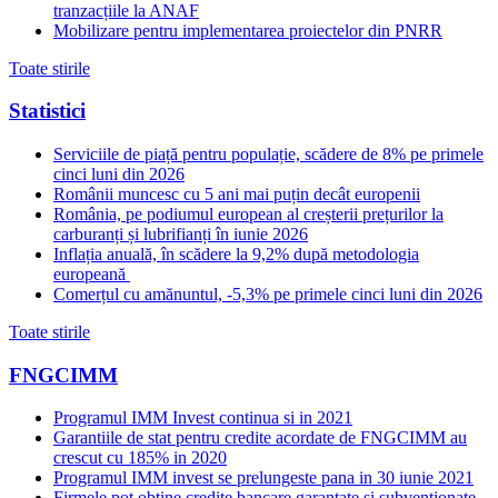
tranzacțiile la ANAF
Mobilizare pentru implementarea proiectelor din PNRR
Toate stirile
Statistici
Serviciile de piață pentru populație, scădere de 8% pe primele
cinci luni din 2026
Românii muncesc cu 5 ani mai puțin decât europenii
România, pe podiumul european al creșterii prețurilor la
carburanți și lubrifianți în iunie 2026
Inflația anuală, în scădere la 9,2% după metodologia
europeană
Comerțul cu amănuntul, -5,3% pe primele cinci luni din 2026
Toate stirile
FNGCIMM
Programul IMM Invest continua si in 2021
Garantiile de stat pentru credite acordate de FNGCIMM au
crescut cu 185% in 2020
Programul IMM invest se prelungeste pana in 30 iunie 2021
Firmele pot obtine credite bancare garantate si subventionate