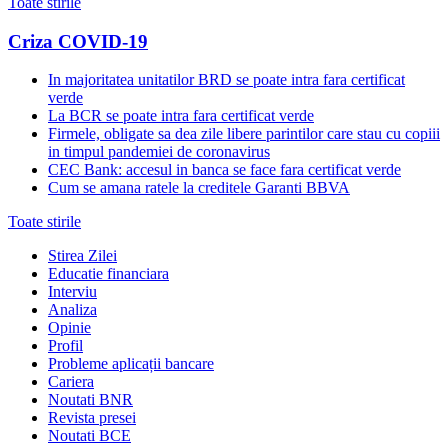
Toate stirile
Criza COVID-19
In majoritatea unitatilor BRD se poate intra fara certificat
verde
La BCR se poate intra fara certificat verde
Firmele, obligate sa dea zile libere parintilor care stau cu copiii
in timpul pandemiei de coronavirus
CEC Bank: accesul in banca se face fara certificat verde
Cum se amana ratele la creditele Garanti BBVA
Toate stirile
Stirea Zilei
Educatie financiara
Interviu
Analiza
Opinie
Profil
Probleme aplicații bancare
Cariera
Noutati BNR
Revista presei
Noutati BCE