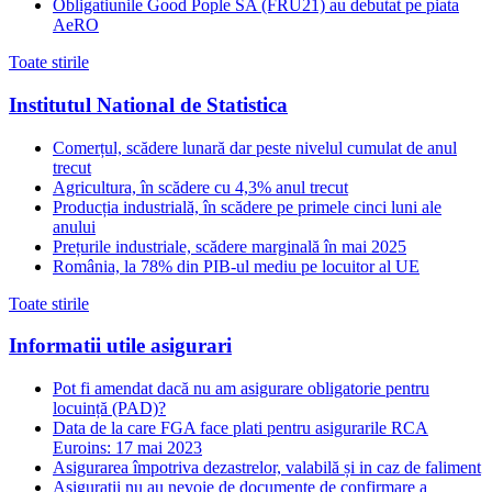
Obligatiunile Good Pople SA (FRU21) au debutat pe piata
AeRO
Toate stirile
Institutul National de Statistica
Comerțul, scădere lunară dar peste nivelul cumulat de anul
trecut
Agricultura, în scădere cu 4,3% anul trecut
Producția industrială, în scădere pe primele cinci luni ale
anului
Prețurile industriale, scădere marginală în mai 2025
România, la 78% din PIB-ul mediu pe locuitor al UE
Toate stirile
Informatii utile asigurari
Pot fi amendat dacă nu am asigurare obligatorie pentru
locuință (PAD)?
Data de la care FGA face plati pentru asigurarile RCA
Euroins: 17 mai 2023
Asigurarea împotriva dezastrelor, valabilă și in caz de faliment
Asiguratii nu au nevoie de documente de confirmare a