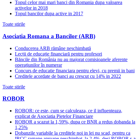
Topul celor mai mari banci din Romania dupa valoarea
activelor in 2018
Topul bancilor dupa active in 2017
Toate stirile
Asociatia Romana a Bancilor (ARB)
Conducerea ARB rămâne neschimbată
Lecții de educație financiară pentru profesori
Băncile din România nu au majorat comisioanele aferente
operațiunilor în numerar
Concurs de educatie financiara pentru elevi, cu premii in bani
Creditele acordate de banci au crescut cu 14% in 2022
Toate stirile
ROBOR
ROBOR: ce este, cum se calculeaza, ce il influenteaza,
explicat de Asociatia Pietelor Financiare
ROBOR a scazut la 1,59%, dupa ce BNR a redus dobanda la
1,25%
Dobanzile variabile la creditele noi in lei nu scad, pentru ca
IRCC ramane aproape neschimbat, la 2,4%, desi ROBOR s-a