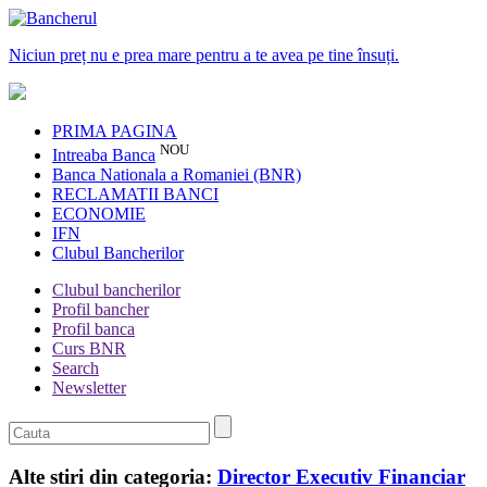
Niciun preț nu e prea mare pentru a te avea pe tine însuți.
PRIMA PAGINA
NOU
Intreaba Banca
Banca Nationala a Romaniei (BNR)
RECLAMATII BANCI
ECONOMIE
IFN
Clubul Bancherilor
Clubul bancherilor
Profil bancher
Profil banca
Curs BNR
Search
Newsletter
Alte stiri din categoria:
Director Executiv Financiar