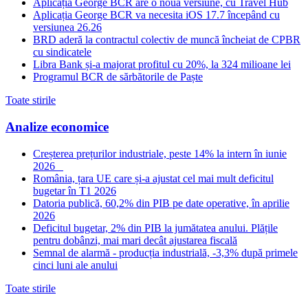
Aplicația George BCR are o nouă versiune, cu Travel Hub
Aplicația George BCR va necesita iOS 17.7 începând cu
versiunea 26.26
BRD aderă la contractul colectiv de muncă încheiat de CPBR
cu sindicatele
Libra Bank și-a majorat profitul cu 20%, la 324 milioane lei
Programul BCR de sărbătorile de Paște
Toate stirile
Analize economice
Creșterea prețurilor industriale, peste 14% la intern în iunie
2026
România, țara UE care și-a ajustat cel mai mult deficitul
bugetar în T1 2026
Datoria publică, 60,2% din PIB pe date operative, în aprilie
2026
Deficitul bugetar, 2% din PIB la jumătatea anului. Plățile
pentru dobânzi, mai mari decât ajustarea fiscală
Semnal de alarmă - producția industrială, -3,3% după primele
cinci luni ale anului
Toate stirile