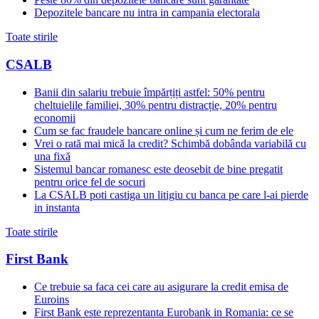
Depozitele bancare nu intra in campania electorala
Toate stirile
CSALB
Banii din salariu trebuie împărțiți astfel: 50% pentru
cheltuielile familiei, 30% pentru distracție, 20% pentru
economii
Cum se fac fraudele bancare online și cum ne ferim de ele
Vrei o rată mai mică la credit? Schimbă dobânda variabilă cu
una fixă
Sistemul bancar romanesc este deosebit de bine pregatit
pentru orice fel de socuri
La CSALB poti castiga un litigiu cu banca pe care l-ai pierde
in instanta
Toate stirile
First Bank
Ce trebuie sa faca cei care au asigurare la credit emisa de
Euroins
First Bank este reprezentanta Eurobank in Romania: ce se