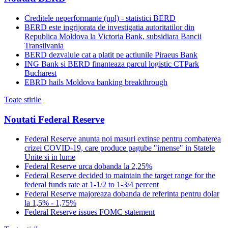
Creditele neperformante (npl) - statistici BERD
BERD este ingrijorata de investigatia autoritatilor din
Republica Moldova la Victoria Bank, subsidiara Bancii
Transilvania
BERD dezvaluie cat a platit pe actiunile Piraeus Bank
ING Bank si BERD finanteaza parcul logistic CTPark
Bucharest
EBRD hails Moldova banking breakthrough
Toate stirile
Noutati Federal Reserve
Federal Reserve anunta noi masuri extinse pentru combaterea
crizei COVID-19, care produce pagube "imense" in Statele
Unite si in lume
Federal Reserve urca dobanda la 2,25%
Federal Reserve decided to maintain the target range for the
federal funds rate at 1-1/2 to 1-3/4 percent
Federal Reserve majoreaza dobanda de referinta pentru dolar
la 1,5% - 1,75%
Federal Reserve issues FOMC statement