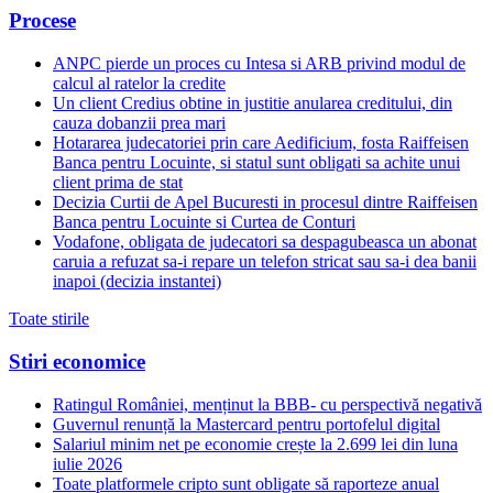
Procese
ANPC pierde un proces cu Intesa si ARB privind modul de
calcul al ratelor la credite
Un client Credius obtine in justitie anularea creditului, din
cauza dobanzii prea mari
Hotararea judecatoriei prin care Aedificium, fosta Raiffeisen
Banca pentru Locuinte, si statul sunt obligati sa achite unui
client prima de stat
Decizia Curtii de Apel Bucuresti in procesul dintre Raiffeisen
Banca pentru Locuinte si Curtea de Conturi
Vodafone, obligata de judecatori sa despagubeasca un abonat
caruia a refuzat sa-i repare un telefon stricat sau sa-i dea banii
inapoi (decizia instantei)
Toate stirile
Stiri economice
Ratingul României, menținut la BBB- cu perspectivă negativă
Guvernul renunță la Mastercard pentru portofelul digital
Salariul minim net pe economie crește la 2.699 lei din luna
iulie 2026
Toate platformele cripto sunt obligate să raporteze anual