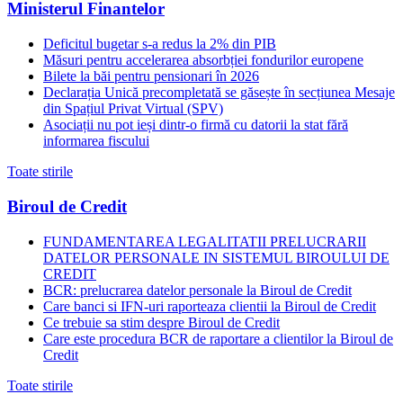
Ministerul Finantelor
Deficitul bugetar s-a redus la 2% din PIB
Măsuri pentru accelerarea absorbției fondurilor europene
Bilete la băi pentru pensionari în 2026
Declarația Unică precompletată se găsește în secțiunea Mesaje
din Spațiul Privat Virtual (SPV)
Asociații nu pot ieși dintr-o firmă cu datorii la stat fără
informarea fiscului
Toate stirile
Biroul de Credit
FUNDAMENTAREA LEGALITATII PRELUCRARII
DATELOR PERSONALE IN SISTEMUL BIROULUI DE
CREDIT
BCR: prelucrarea datelor personale la Biroul de Credit
Care banci si IFN-uri raporteaza clientii la Biroul de Credit
Ce trebuie sa stim despre Biroul de Credit
Care este procedura BCR de raportare a clientilor la Biroul de
Credit
Toate stirile