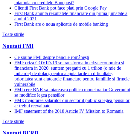
intampla cu creditele Bancpost?
Clientii First Bank pot face plati prin Google Pay
First Bank anunta rezultatele financiare din prima jumatate a
anului 2021
First Bank are o noua aplicatie de mobile banking
Toate stirile
Noutati FMI
Ce spune FMI despre băncile românești
FMI: criza COVID-19 se transforma in criza economica si
financiara in 2020, suntem pregatiti cu 1 trilion (o mie de
miliarde) de dolari, pentru a ajuta tarile in dificultate;
prioritatea sunt ajutoarele financiare pentru familiile si firmele
vulnerabile
FMI cere BNR sa intareasca politica monetara iar Guvernului
sa modifice legea pensiilor
FMI: majorarea salariilor din sectorul public si legea pensiilor
ar trebui reevaluate
IMF statement of the 2018 Article IV Mission to Romania
Toate stirile
Noutati BERD