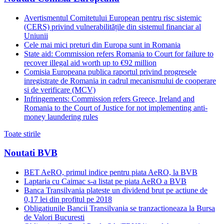
Avertismentul Comitetului European pentru risc sistemic
(CERS) privind vulnerabilitățile din sistemul financiar al
Uniunii
Cele mai mici preturi din Europa sunt in Romania
State aid: Commission refers Romania to Court for failure to
recover illegal aid worth up to €92 million
Comisia Europeana publica raportul privind progresele
inregistrate de Romania in cadrul mecanismului de cooperare
si de verificare (MCV)
Infringements: Commission refers Greece, Ireland and
Romania to the Court of Justice for not implementing anti-
money laundering rules
Toate stirile
Noutati BVB
BET AeRO, primul indice pentru piata AeRO, la BVB
Laptaria cu Caimac s-a listat pe piata AeRO a BVB
Banca Transilvania plateste un dividend brut pe actiune de
0,17 lei din profitul pe 2018
Obligatiunile Bancii Transilvania se tranzactioneaza la Bursa
de Valori Bucuresti