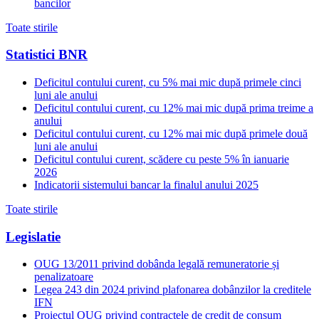
bancilor
Toate stirile
Statistici BNR
Deficitul contului curent, cu 5% mai mic după primele cinci
luni ale anului
Deficitul contului curent, cu 12% mai mic după prima treime a
anului
Deficitul contului curent, cu 12% mai mic după primele două
luni ale anului
Deficitul contului curent, scădere cu peste 5% în ianuarie
2026
Indicatorii sistemului bancar la finalul anului 2025
Toate stirile
Legislatie
OUG 13/2011 privind dobânda legală remuneratorie și
penalizatoare
Legea 243 din 2024 privind plafonarea dobânzilor la creditele
IFN
Proiectul OUG privind contractele de credit de consum