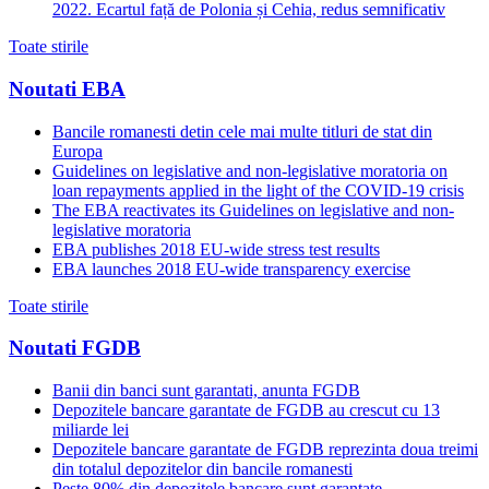
2022. Ecartul față de Polonia și Cehia, redus semnificativ
Toate stirile
Noutati EBA
Bancile romanesti detin cele mai multe titluri de stat din
Europa
Guidelines on legislative and non-legislative moratoria on
loan repayments applied in the light of the COVID-19 crisis
The EBA reactivates its Guidelines on legislative and non-
legislative moratoria
EBA publishes 2018 EU-wide stress test results
EBA launches 2018 EU-wide transparency exercise
Toate stirile
Noutati FGDB
Banii din banci sunt garantati, anunta FGDB
Depozitele bancare garantate de FGDB au crescut cu 13
miliarde lei
Depozitele bancare garantate de FGDB reprezinta doua treimi
din totalul depozitelor din bancile romanesti
Peste 80% din depozitele bancare sunt garantate