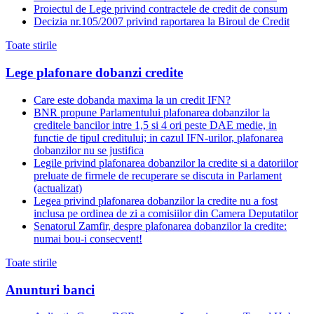
Proiectul de Lege privind contractele de credit de consum
Decizia nr.105/2007 privind raportarea la Biroul de Credit
Toate stirile
Lege plafonare dobanzi credite
Care este dobanda maxima la un credit IFN?
BNR propune Parlamentului plafonarea dobanzilor la
creditele bancilor intre 1,5 si 4 ori peste DAE medie, in
functie de tipul creditului; in cazul IFN-urilor, plafonarea
dobanzilor nu se justifica
Legile privind plafonarea dobanzilor la credite si a datoriilor
preluate de firmele de recuperare se discuta in Parlament
(actualizat)
Legea privind plafonarea dobanzilor la credite nu a fost
inclusa pe ordinea de zi a comisiilor din Camera Deputatilor
Senatorul Zamfir, despre plafonarea dobanzilor la credite:
numai bou-i consecvent!
Toate stirile
Anunturi banci