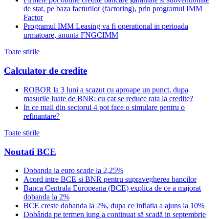
de stat, pe baza facturilor (factoring), prin programul IMM
Factor
Programul IMM Leasing va fi operational in perioada
urmatoare, anunta FNGCIMM
Toate stirile
Calculator de credite
ROBOR la 3 luni a scazut cu aproape un punct, dupa
masurile luate de BNR; cu cat se reduce rata la credite?
In ce mall din sectorul 4 pot face o simulare pentru o
refinantare?
Toate stirile
Noutati BCE
Dobanda la euro scade la 2,25%
Acord intre BCE si BNR pentru supravegherea bancilor
Banca Centrala Europeana (BCE) explica de ce a majorat
dobanda la 2%
BCE creste dobanda la 2%, dupa ce inflatia a ajuns la 10%
Dobânda pe termen lung a continuat să scadă in septembrie