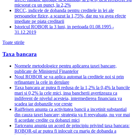
micsorat cu un punct, la 2,2%
IRCC, indicele de dobanda pentru creditele in lei ale
persoanelor fizice, a scazut la 1,75%, dar nu va avea efecte
imediate pe piata creditarii
Istoricul ROBOR la 3 luni, in perioada 01.08.1995 -
31.12.2019
Toate stirile
Taxa bancara
Normele metodologice pentru aplicarea taxei bancare,
publicate de Ministerul Finantelor
Noul ROBOR se va aplica automat la creditele noi si prin
refinantare la cele in derulare
Taxa bancara ar putea fi redusa de la 1,2% la 0,4% la bancile
mari si 0,2% la cele mici, insa bancherii avertizeaza ca
indiferent de nivelul acesteia, intermedierea financiara va
scadea iar dobanzile vor creste
Raiffeisen anunta ca activitatea bancii a incetinit substantial
din cauza taxei bancare; strategia va fi reevaluata, nu vor mai
fi acordate credite cu dobanzi mici
Tariceanu anunta un acord de principiu privind taxa bancara:
ROBOR-ul ar putea fi inlocuit cu marja de dobanda a