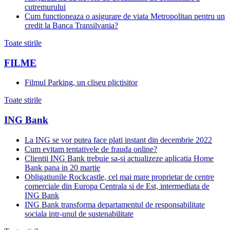
cutremurului
Cum functioneaza o asigurare de viata Metropolitan pentru un
credit la Banca Transilvania?
Toate stirile
FILME
Filmul Parking, un cliseu plictisitor
Toate stirile
ING Bank
La ING se vor putea face plati instant din decembrie 2022
Cum evitam tentativele de frauda online?
Clientii ING Bank trebuie sa-si actualizeze aplicatia Home
Bank pana in 20 martie
Obligatiunile Rockcastle, cel mai mare proprietar de centre
comerciale din Europa Centrala si de Est, intermediata de
ING Bank
ING Bank transforma departamentul de responsabilitate
sociala intr-unul de sustenabilitate