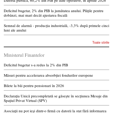
Datoria publică, 60,2% din PIB pe date operative, în aprilie 2026
Deficitul bugetar, 2% din PIB la jumătatea anului. Plățile pentru
dobânzi, mai mari decât ajustarea fiscală
Semnal de alarmă - producția industrială, -3,3% după primele cinci
luni ale anului
Toate stirile
Ministerul Finantelor
Deficitul bugetar s-a redus la 2% din PIB
Măsuri pentru accelerarea absorbției fondurilor europene
Bilete la băi pentru pensionari în 2026
Declarația Unică precompletată se găsește în secțiunea Mesaje din
Spațiul Privat Virtual (SPV)
Asociații nu pot ieși dintr-o firmă cu datorii la stat fără informarea