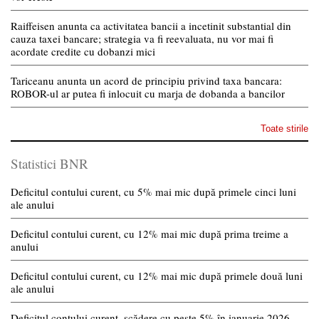
Raiffeisen anunta ca activitatea bancii a incetinit substantial din
cauza taxei bancare; strategia va fi reevaluata, nu vor mai fi
acordate credite cu dobanzi mici
Tariceanu anunta un acord de principiu privind taxa bancara:
ROBOR-ul ar putea fi inlocuit cu marja de dobanda a bancilor
Toate stirile
Statistici BNR
Deficitul contului curent, cu 5% mai mic după primele cinci luni
ale anului
Deficitul contului curent, cu 12% mai mic după prima treime a
anului
Deficitul contului curent, cu 12% mai mic după primele două luni
ale anului
Deficitul contului curent, scădere cu peste 5% în ianuarie 2026