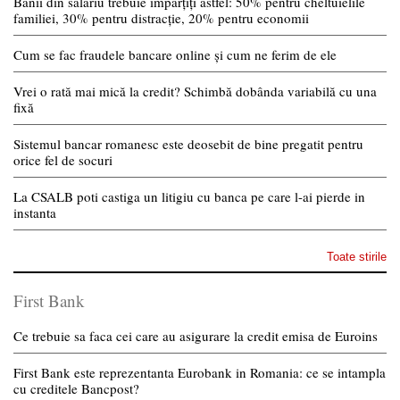
Banii din salariu trebuie împărțiți astfel: 50% pentru cheltuielile
familiei, 30% pentru distracție, 20% pentru economii
Cum se fac fraudele bancare online și cum ne ferim de ele
Vrei o rată mai mică la credit? Schimbă dobânda variabilă cu una
fixă
Sistemul bancar romanesc este deosebit de bine pregatit pentru
orice fel de socuri
La CSALB poti castiga un litigiu cu banca pe care l-ai pierde in
instanta
Toate stirile
First Bank
Ce trebuie sa faca cei care au asigurare la credit emisa de Euroins
First Bank este reprezentanta Eurobank in Romania: ce se intampla
cu creditele Bancpost?