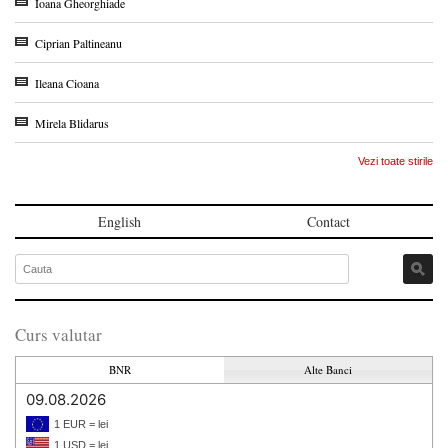
Ioana Gheorghiade
Ciprian Paltineanu
Ileana Cioana
Mirela Blidarus
Vezi toate stirile
English
Contact
Curs valutar
BNR
Alte Banci
09.08.2026
1 EUR = lei
1 USD = lei