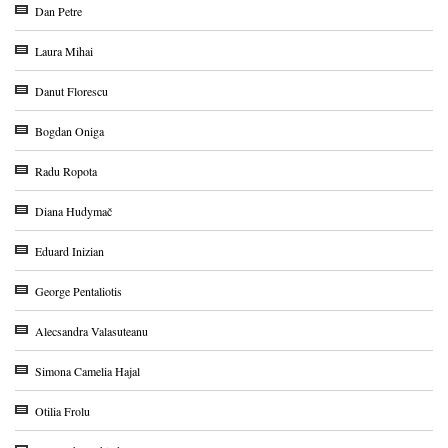
Dan Petre
Laura Mihai
Danut Florescu
Bogdan Oniga
Radu Ropota
Diana Hudymač
Eduard Inizian
George Pentaliotis
Alecsandra Valasuteanu
Simona Camelia Hajal
Otilia Frolu