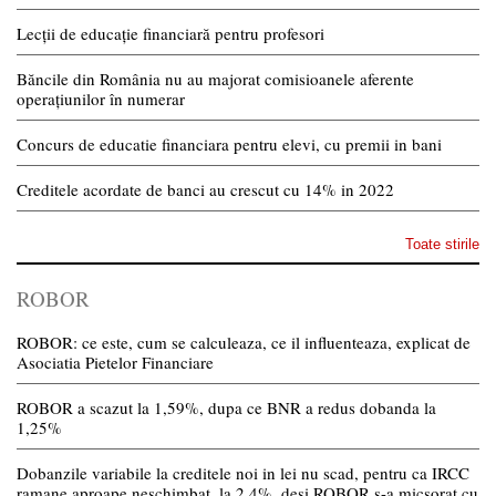
Lecții de educație financiară pentru profesori
Băncile din România nu au majorat comisioanele aferente
operațiunilor în numerar
Concurs de educatie financiara pentru elevi, cu premii in bani
Creditele acordate de banci au crescut cu 14% in 2022
Toate stirile
ROBOR
ROBOR: ce este, cum se calculeaza, ce il influenteaza, explicat de
Asociatia Pietelor Financiare
ROBOR a scazut la 1,59%, dupa ce BNR a redus dobanda la
1,25%
Dobanzile variabile la creditele noi in lei nu scad, pentru ca IRCC
ramane aproape neschimbat, la 2,4%, desi ROBOR s-a micsorat cu