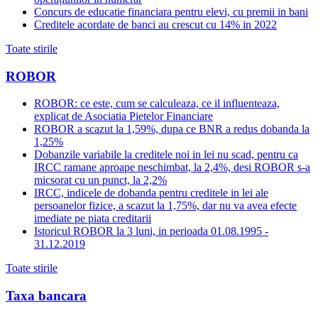
Concurs de educatie financiara pentru elevi, cu premii in bani
Creditele acordate de banci au crescut cu 14% in 2022
Toate stirile
ROBOR
ROBOR: ce este, cum se calculeaza, ce il influenteaza,
explicat de Asociatia Pietelor Financiare
ROBOR a scazut la 1,59%, dupa ce BNR a redus dobanda la
1,25%
Dobanzile variabile la creditele noi in lei nu scad, pentru ca
IRCC ramane aproape neschimbat, la 2,4%, desi ROBOR s-a
micsorat cu un punct, la 2,2%
IRCC, indicele de dobanda pentru creditele in lei ale
persoanelor fizice, a scazut la 1,75%, dar nu va avea efecte
imediate pe piata creditarii
Istoricul ROBOR la 3 luni, in perioada 01.08.1995 -
31.12.2019
Toate stirile
Taxa bancara