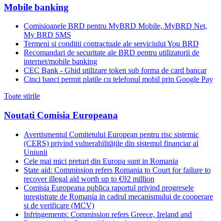
Mobile banking
Comisioanele BRD pentru MyBRD Mobile, MyBRD Net,
My BRD SMS
Termeni si conditii contractuale ale serviciului You BRD
Recomandari de securitate ale BRD pentru utilizatorii de
internet/mobile banking
CEC Bank - Ghid utilizare token sub forma de card bancar
Cinci banci permit platile cu telefonul mobil prin Google Pay
Toate stirile
Noutati Comisia Europeana
Avertismentul Comitetului European pentru risc sistemic
(CERS) privind vulnerabilitățile din sistemul financiar al
Uniunii
Cele mai mici preturi din Europa sunt in Romania
State aid: Commission refers Romania to Court for failure to
recover illegal aid worth up to €92 million
Comisia Europeana publica raportul privind progresele
inregistrate de Romania in cadrul mecanismului de cooperare
si de verificare (MCV)
Infringements: Commission refers Greece, Ireland and