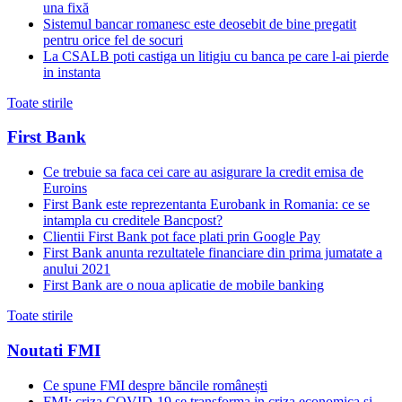
una fixă
Sistemul bancar romanesc este deosebit de bine pregatit
pentru orice fel de socuri
La CSALB poti castiga un litigiu cu banca pe care l-ai pierde
in instanta
Toate stirile
First Bank
Ce trebuie sa faca cei care au asigurare la credit emisa de
Euroins
First Bank este reprezentanta Eurobank in Romania: ce se
intampla cu creditele Bancpost?
Clientii First Bank pot face plati prin Google Pay
First Bank anunta rezultatele financiare din prima jumatate a
anului 2021
First Bank are o noua aplicatie de mobile banking
Toate stirile
Noutati FMI
Ce spune FMI despre băncile românești
FMI: criza COVID-19 se transforma in criza economica si