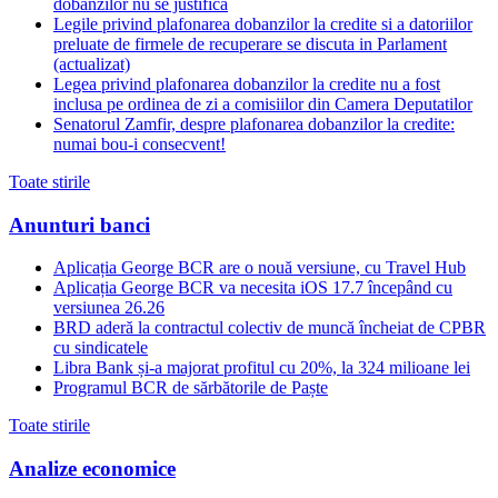
dobanzilor nu se justifica
Legile privind plafonarea dobanzilor la credite si a datoriilor
preluate de firmele de recuperare se discuta in Parlament
(actualizat)
Legea privind plafonarea dobanzilor la credite nu a fost
inclusa pe ordinea de zi a comisiilor din Camera Deputatilor
Senatorul Zamfir, despre plafonarea dobanzilor la credite:
numai bou-i consecvent!
Toate stirile
Anunturi banci
Aplicația George BCR are o nouă versiune, cu Travel Hub
Aplicația George BCR va necesita iOS 17.7 începând cu
versiunea 26.26
BRD aderă la contractul colectiv de muncă încheiat de CPBR
cu sindicatele
Libra Bank și-a majorat profitul cu 20%, la 324 milioane lei
Programul BCR de sărbătorile de Paște
Toate stirile
Analize economice