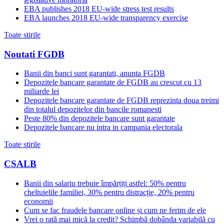
EBA publishes 2018 EU-wide stress test results
EBA launches 2018 EU-wide transparency exercise
Toate stirile
Noutati FGDB
Banii din banci sunt garantati, anunta FGDB
Depozitele bancare garantate de FGDB au crescut cu 13
miliarde lei
Depozitele bancare garantate de FGDB reprezinta doua treimi
din totalul depozitelor din bancile romanesti
Peste 80% din depozitele bancare sunt garantate
Depozitele bancare nu intra in campania electorala
Toate stirile
CSALB
Banii din salariu trebuie împărțiți astfel: 50% pentru
cheltuielile familiei, 30% pentru distracție, 20% pentru
economii
Cum se fac fraudele bancare online și cum ne ferim de ele
Vrei o rată mai mică la credit? Schimbă dobânda variabilă cu