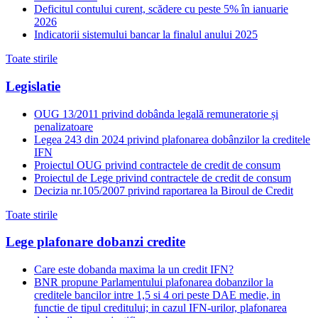
Deficitul contului curent, scădere cu peste 5% în ianuarie
2026
Indicatorii sistemului bancar la finalul anului 2025
Toate stirile
Legislatie
OUG 13/2011 privind dobânda legală remuneratorie și
penalizatoare
Legea 243 din 2024 privind plafonarea dobânzilor la creditele
IFN
Proiectul OUG privind contractele de credit de consum
Proiectul de Lege privind contractele de credit de consum
Decizia nr.105/2007 privind raportarea la Biroul de Credit
Toate stirile
Lege plafonare dobanzi credite
Care este dobanda maxima la un credit IFN?
BNR propune Parlamentului plafonarea dobanzilor la
creditele bancilor intre 1,5 si 4 ori peste DAE medie, in
functie de tipul creditului; in cazul IFN-urilor, plafonarea