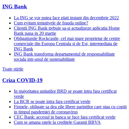
ING Bank
La ING se vor putea face plati instant din decembrie 2022
Cum evitam tentativele de frauda online?
Clientii ING Bank trebuie sa-si actualizeze aplicatia Home
Bank pana in 20 martie
Obligatiunile Rockcastle, cel mai mare proprietar de centre
comerciale din Europa Centrala si de Est, intermediata de
ING Bank
ING Bank transforma departamentul de responsabilitate
sociala intr-unul de sustenabilitate
Toate stirile
Criza COVID-19
In majoritatea unitatilor BRD se poate intra fara certificat
verde
La BCR se poate intra fara certificat verde
Firmele, obligate sa dea zile libere parintilor care stau cu copiii
in timpul pandemiei de coronavirus
CEC Bank: accesul in banca se face fara certificat verde
Cum se amana ratele la creditele Garanti BBVA