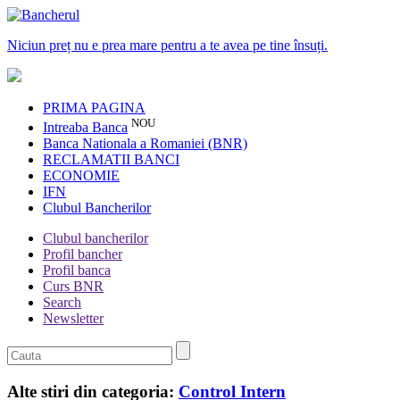
Niciun preț nu e prea mare pentru a te avea pe tine însuți.
PRIMA PAGINA
NOU
Intreaba Banca
Banca Nationala a Romaniei (BNR)
RECLAMATII BANCI
ECONOMIE
IFN
Clubul Bancherilor
Clubul bancherilor
Profil bancher
Profil banca
Curs BNR
Search
Newsletter
Alte stiri din categoria:
Control Intern