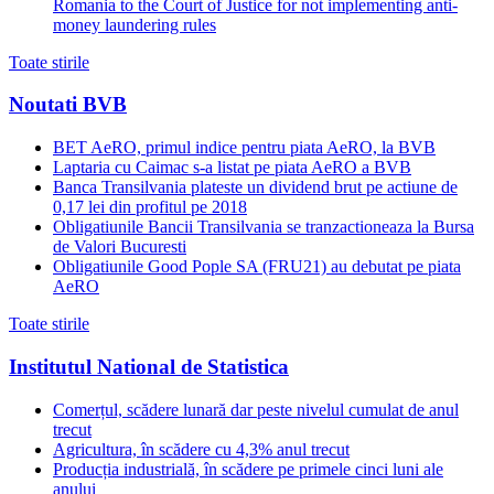
Romania to the Court of Justice for not implementing anti-
money laundering rules
Toate stirile
Noutati BVB
BET AeRO, primul indice pentru piata AeRO, la BVB
Laptaria cu Caimac s-a listat pe piata AeRO a BVB
Banca Transilvania plateste un dividend brut pe actiune de
0,17 lei din profitul pe 2018
Obligatiunile Bancii Transilvania se tranzactioneaza la Bursa
de Valori Bucuresti
Obligatiunile Good Pople SA (FRU21) au debutat pe piata
AeRO
Toate stirile
Institutul National de Statistica
Comerțul, scădere lunară dar peste nivelul cumulat de anul
trecut
Agricultura, în scădere cu 4,3% anul trecut
Producția industrială, în scădere pe primele cinci luni ale
anului