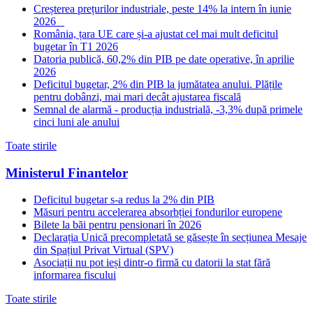
Creșterea prețurilor industriale, peste 14% la intern în iunie
2026
România, țara UE care și-a ajustat cel mai mult deficitul
bugetar în T1 2026
Datoria publică, 60,2% din PIB pe date operative, în aprilie
2026
Deficitul bugetar, 2% din PIB la jumătatea anului. Plățile
pentru dobânzi, mai mari decât ajustarea fiscală
Semnal de alarmă - producția industrială, -3,3% după primele
cinci luni ale anului
Toate stirile
Ministerul Finantelor
Deficitul bugetar s-a redus la 2% din PIB
Măsuri pentru accelerarea absorbției fondurilor europene
Bilete la băi pentru pensionari în 2026
Declarația Unică precompletată se găsește în secțiunea Mesaje
din Spațiul Privat Virtual (SPV)
Asociații nu pot ieși dintr-o firmă cu datorii la stat fără
informarea fiscului
Toate stirile