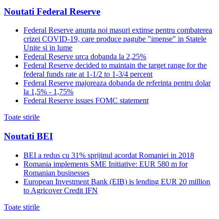
Noutati Federal Reserve
Federal Reserve anunta noi masuri extinse pentru combaterea
crizei COVID-19, care produce pagube "imense" in Statele
Unite si in lume
Federal Reserve urca dobanda la 2,25%
Federal Reserve decided to maintain the target range for the
federal funds rate at 1-1/2 to 1-3/4 percent
Federal Reserve majoreaza dobanda de referinta pentru dolar
la 1,5% - 1,75%
Federal Reserve issues FOMC statement
Toate stirile
Noutati BEI
BEI a redus cu 31% sprijinul acordat Romaniei in 2018
Romania implements SME Initiative: EUR 580 m for
Romanian businesses
European Investment Bank (EIB) is lending EUR 20 million
to Agricover Credit IFN
Toate stirile