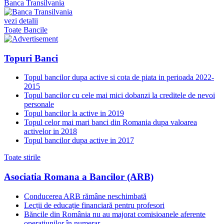
Banca Transilvania
vezi detalii
Toate Bancile
Topuri Banci
Topul bancilor dupa active si cota de piata in perioada 2022-
2015
Topul bancilor cu cele mai mici dobanzi la creditele de nevoi
personale
Topul bancilor la active in 2019
Topul celor mai mari banci din Romania dupa valoarea
activelor in 2018
Topul bancilor dupa active in 2017
Toate stirile
Asociatia Romana a Bancilor (ARB)
Conducerea ARB rămâne neschimbată
Lecții de educație financiară pentru profesori
Băncile din România nu au majorat comisioanele aferente
operațiunilor în numerar