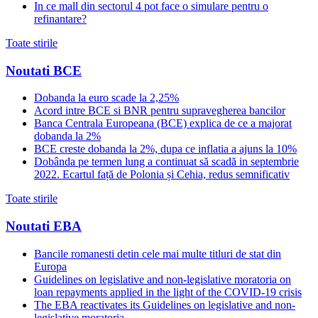
In ce mall din sectorul 4 pot face o simulare pentru o
refinantare?
Toate stirile
Noutati BCE
Dobanda la euro scade la 2,25%
Acord intre BCE si BNR pentru supravegherea bancilor
Banca Centrala Europeana (BCE) explica de ce a majorat
dobanda la 2%
BCE creste dobanda la 2%, dupa ce inflatia a ajuns la 10%
Dobânda pe termen lung a continuat să scadă in septembrie
2022. Ecartul față de Polonia și Cehia, redus semnificativ
Toate stirile
Noutati EBA
Bancile romanesti detin cele mai multe titluri de stat din
Europa
Guidelines on legislative and non-legislative moratoria on
loan repayments applied in the light of the COVID-19 crisis
The EBA reactivates its Guidelines on legislative and non-
legislative moratoria