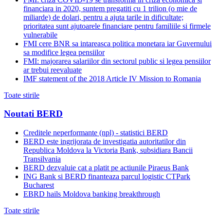
financiara in 2020, suntem pregatiti cu 1 trilion (o mie de
miliarde) de dolari, pentru a ajuta tarile in dificultate;
prioritatea sunt ajutoarele financiare pentru familiile si firmele
vulnerabile
FMI cere BNR sa intareasca politica monetara iar Guvernului
sa modifice legea pensiilor
FMI: majorarea salariilor din sectorul public si legea pensiilor
ar trebui reevaluate
IMF statement of the 2018 Article IV Mission to Romania
Toate stirile
Noutati BERD
Creditele neperformante (npl) - statistici BERD
BERD este ingrijorata de investigatia autoritatilor din
Republica Moldova la Victoria Bank, subsidiara Bancii
Transilvania
BERD dezvaluie cat a platit pe actiunile Piraeus Bank
ING Bank si BERD finanteaza parcul logistic CTPark
Bucharest
EBRD hails Moldova banking breakthrough
Toate stirile