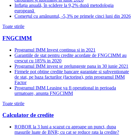
Inflația anuală, în scădere la 9,2% după metodologia
europeană
Comerțul cu amănuntul, -5,3% pe primele cinci luni din 2026
Toate stirile
FNGCIMM
Programul IMM Invest continua si in 2021
Garantiile de stat pentru credite acordate de FNGCIMM au
crescut cu 185% in 2020
Programul IMM invest se prelungeste pana in 30 iunie 2021
Firmele pot obtine credite bancare garantate si subventionate
de stat, pe baza facturilor (factoring), prin programul IMM
Factor
Programul IMM Leasing va fi operational in perioada
urmatoare, anunta FNGCIMM
Toate stirile
Calculator de credite
ROBOR la 3 luni a scazut cu aproape un punct, dupa
masurile luate de BNR; cu cat se reduce rata la credite?