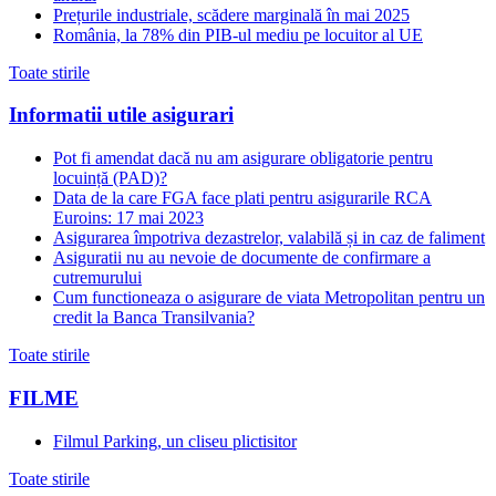
Prețurile industriale, scădere marginală în mai 2025
România, la 78% din PIB-ul mediu pe locuitor al UE
Toate stirile
Informatii utile asigurari
Pot fi amendat dacă nu am asigurare obligatorie pentru
locuință (PAD)?
Data de la care FGA face plati pentru asigurarile RCA
Euroins: 17 mai 2023
Asigurarea împotriva dezastrelor, valabilă și in caz de faliment
Asiguratii nu au nevoie de documente de confirmare a
cutremurului
Cum functioneaza o asigurare de viata Metropolitan pentru un
credit la Banca Transilvania?
Toate stirile
FILME
Filmul Parking, un cliseu plictisitor
Toate stirile