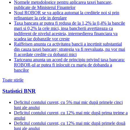
Normele metodologice pentru aplicarea taxei bancare,
publicate de Ministerul Finantelor
Noul ROBOR se va aplica automat la creditele noi si prin
refinantare la cele in derulare
Taxa bancara ar putea fi redusa de la 1,2% la 0,4% la bancile
mari si 0,2% la cele mici, insa bancherii avertizeaza ca
indiferent de nivelul acesteia, intermedierea financiara va
scadea iar dobanzile vor creste
Raiffeisen anunta ca activitatea bancii a incetinit substantial
din cauza taxei bancare; strategia va fi reevaluata, nu vor mai
fi acordate credite cu dobanzi mici
Tariceanu anunta un acord de principiu privind taxa bancara:
ROBOR-ul ar putea fi inlocuit cu marja de dobanda a
bancilor
Toate stirile
Statistici BNR
Deficitul contului curent, cu 5% mai mic după primele cinci
luni ale anului
Deficitul contului curent, cu 12% mai mic după prima treime a
anului
Deficitul contului curent, cu 12% mai mic după primele două
luni ale anului