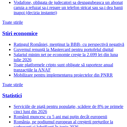
Vodafone, obligata de judecatori sa despagubeasca un abonat
caruia a refuzat sa-i repare un telefon stricat sau sa-i dea banii
inapoi (decizia instantei)
Toate stirile
Stiri economice
Ratingul României, menținut la BBB- cu perspectivă negativă
Guvernul renunță la Mastercard pentru portofelul digital
Salariul minim net pe economie crește la 2.699 lei din luna
iulie 2026
Toate platformele cripto sunt obligate să raporteze anual
tranzacțiile la ANAF
Mobilizare pentru implementarea proiectelor din PNRR
Toate stirile
Statistici
Serviciile de piață pentru populație, scădere de 8% pe primele
cinci luni din 2026
Românii muncesc cu 5 ani mai puțin decât europenii
România, pe podiumul european al creșterii prețurilor la
carburanți și lubrifianți în iunie 2026