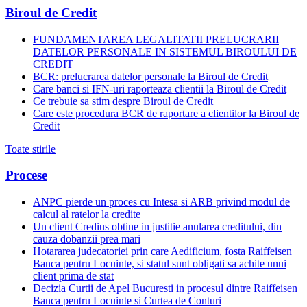
Biroul de Credit
FUNDAMENTAREA LEGALITATII PRELUCRARII
DATELOR PERSONALE IN SISTEMUL BIROULUI DE
CREDIT
BCR: prelucrarea datelor personale la Biroul de Credit
Care banci si IFN-uri raporteaza clientii la Biroul de Credit
Ce trebuie sa stim despre Biroul de Credit
Care este procedura BCR de raportare a clientilor la Biroul de
Credit
Toate stirile
Procese
ANPC pierde un proces cu Intesa si ARB privind modul de
calcul al ratelor la credite
Un client Credius obtine in justitie anularea creditului, din
cauza dobanzii prea mari
Hotararea judecatoriei prin care Aedificium, fosta Raiffeisen
Banca pentru Locuinte, si statul sunt obligati sa achite unui
client prima de stat
Decizia Curtii de Apel Bucuresti in procesul dintre Raiffeisen
Banca pentru Locuinte si Curtea de Conturi