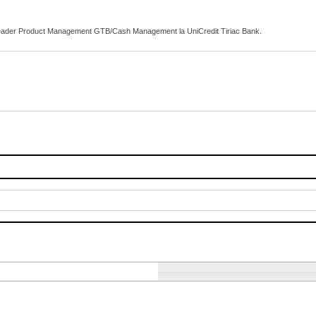
Leader Product Management GTB/Cash Management la UniCredit Tiriac Bank.