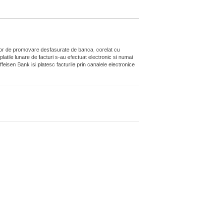
niilor de promovare desfasurate de banca, corelat cu
platile lunare de facturi s-au efectuat electronic si numai
feisen Bank isi platesc facturile prin canalele electronice