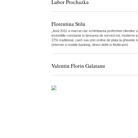
Lubor Prochazka
Florentina Stilu
„Anul 2011 a marcat clar schimbarea preferintei clientilor 
investitiile constante in lansarea de servicii noi, moderne 
37% traditional, cash sau prin ordine de plata la ghiseele b
(internet si mobile banking, direct debit si Multicash)
Valentin Florin Galatanu