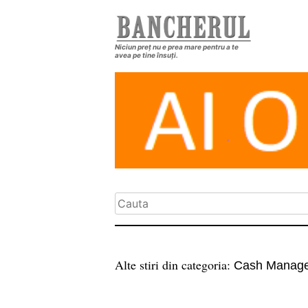
Niciun preț nu e prea mare pentru a te
avea pe tine însuți.
Alte stiri din categoria:
Cash Manag