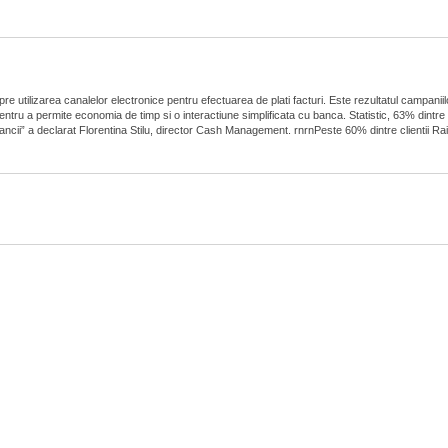
spre utilizarea canalelor electronice pentru efectuarea de plati facturi. Este rezultatul campa
pentru a permite economia de timp si o interactiune simplificata cu banca. Statistic, 63% dintre 
ancii” a declarat Florentina Stilu, director Cash Management. rnrnPeste 60% dintre clientii Raif