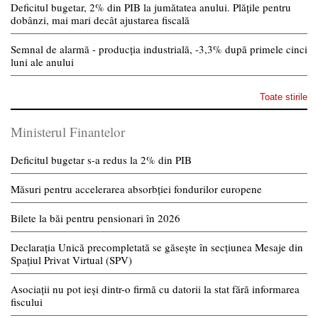
Deficitul bugetar, 2% din PIB la jumătatea anului. Plățile pentru
dobânzi, mai mari decât ajustarea fiscală
Semnal de alarmă - producția industrială, -3,3% după primele cinci
luni ale anului
Toate stirile
Ministerul Finantelor
Deficitul bugetar s-a redus la 2% din PIB
Măsuri pentru accelerarea absorbției fondurilor europene
Bilete la băi pentru pensionari în 2026
Declarația Unică precompletată se găsește în secțiunea Mesaje din
Spațiul Privat Virtual (SPV)
Asociații nu pot ieși dintr-o firmă cu datorii la stat fără informarea
fiscului