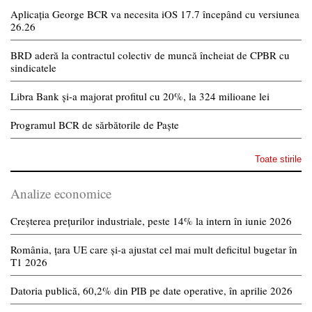
Aplicația George BCR va necesita iOS 17.7 începând cu versiunea
26.26
BRD aderă la contractul colectiv de muncă încheiat de CPBR cu
sindicatele
Libra Bank și-a majorat profitul cu 20%, la 324 milioane lei
Programul BCR de sărbătorile de Paște
Toate stirile
Analize economice
Creșterea prețurilor industriale, peste 14% la intern în iunie 2026
România, țara UE care și-a ajustat cel mai mult deficitul bugetar în
T1 2026
Datoria publică, 60,2% din PIB pe date operative, în aprilie 2026