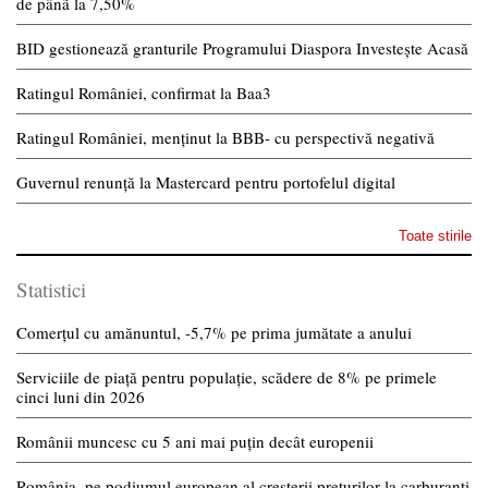
de pânã la 7,50%
BID gestionează granturile Programului Diaspora Investește Acasă
Ratingul României, confirmat la Baa3
Ratingul României, menținut la BBB- cu perspectivă negativă
Guvernul renunță la Mastercard pentru portofelul digital
Toate stirile
Statistici
Comerțul cu amănuntul, -5,7% pe prima jumătate a anului
Serviciile de piață pentru populație, scădere de 8% pe primele
cinci luni din 2026
Românii muncesc cu 5 ani mai puțin decât europenii
România, pe podiumul european al creșterii prețurilor la carburanți