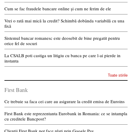
Cum se fac fraudele bancare online și cum ne ferim de ele
Vrei o rată mai mică la credit? Schimbă dobânda variabilă cu una
fixă
Sistemul bancar romanesc este deosebit de bine pregatit pentru
orice fel de socuri
La CSALB poti castiga un litigiu cu banca pe care l-ai pierde in
instanta
Toate stirile
First Bank
Ce trebuie sa faca cei care au asigurare la credit emisa de Euroins
First Bank este reprezentanta Eurobank in Romania: ce se intampla
cu creditele Bancpost?
Clientii First Bank pot face plati prin Google Pay