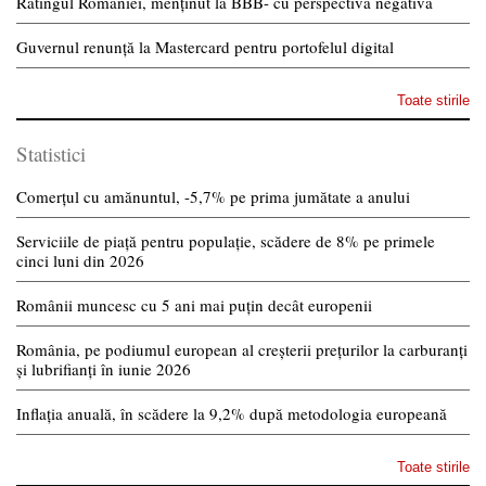
Ratingul României, menținut la BBB- cu perspectivă negativă
Guvernul renunță la Mastercard pentru portofelul digital
Toate stirile
Statistici
Comerțul cu amănuntul, -5,7% pe prima jumătate a anului
Serviciile de piață pentru populație, scădere de 8% pe primele
cinci luni din 2026
Românii muncesc cu 5 ani mai puțin decât europenii
România, pe podiumul european al creșterii prețurilor la carburanți
și lubrifianți în iunie 2026
Inflația anuală, în scădere la 9,2% după metodologia europeană
Toate stirile