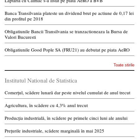
Laptaria cu Caimac s-a listat pe piata AeRO a BVB
Banca Transilvania plateste un dividend brut pe actiune de 0,17 lei
din profitul pe 2018
Obligatiunile Bancii Transilvania se tranzactioneaza la Bursa de
Valori Bucuresti
Obligatiunile Good Pople SA (FRU21) au debutat pe piata AeRO
Toate stirile
Institutul National de Statistica
Comerțul, scădere lunară dar peste nivelul cumulat de anul trecut
Agricultura, în scădere cu 4,3% anul trecut
Producția industrială, în scădere pe primele cinci luni ale anului
Prețurile industriale, scădere marginală în mai 2025