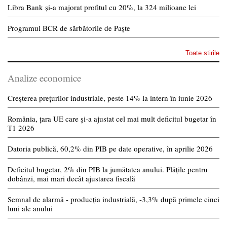
Libra Bank și-a majorat profitul cu 20%, la 324 milioane lei
Programul BCR de sărbătorile de Paște
Toate stirile
Analize economice
Creșterea prețurilor industriale, peste 14% la intern în iunie 2026
România, țara UE care și-a ajustat cel mai mult deficitul bugetar în
T1 2026
Datoria publică, 60,2% din PIB pe date operative, în aprilie 2026
Deficitul bugetar, 2% din PIB la jumătatea anului. Plățile pentru
dobânzi, mai mari decât ajustarea fiscală
Semnal de alarmă - producția industrială, -3,3% după primele cinci
luni ale anului