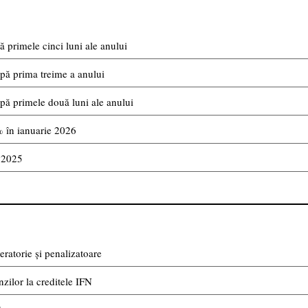
 primele cinci luni ale anului
pă prima treime a anului
pă primele două luni ale anului
% în ianuarie 2026
i 2025
atorie și penalizatoare
ilor la creditele IFN