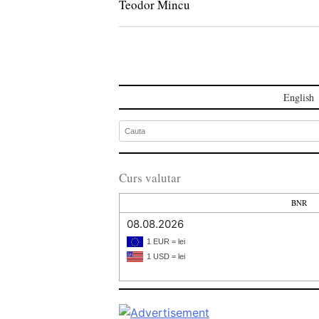
Teodor Mincu
English
Curs valutar
BNR
08.08.2026
1 EUR = lei
1 USD = lei