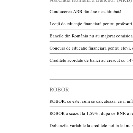
Conducerea ARB rămâne neschimbată
Lecții de educație financiară pentru profesori
Băncile din România nu au majorat comisioan
Concurs de educatie financiara pentru elevi, 
Creditele acordate de banci au crescut cu 1
ROBOR
ROBOR: ce este, cum se calculeaza, ce il infl
ROBOR a scazut la 1,59%, dupa ce BNR a r
Dobanzile variabile la creditele noi in lei 