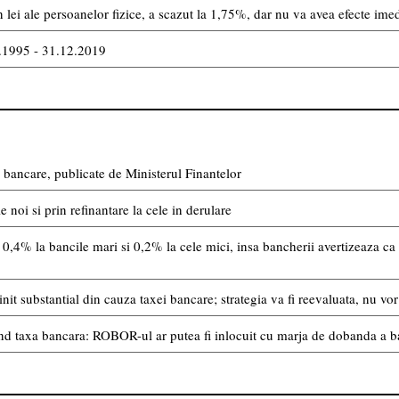
lei ale persoanelor fizice, a scazut la 1,75%, dar nu va avea efecte imedi
8.1995 - 31.12.2019
bancare, publicate de Ministerul Finantelor
noi si prin refinantare la cele in derulare
0,4% la bancile mari si 0,2% la cele mici, insa bancherii avertizeaza ca 
init substantial din cauza taxei bancare; strategia va fi reevaluata, nu v
nd taxa bancara: ROBOR-ul ar putea fi inlocuit cu marja de dobanda a b