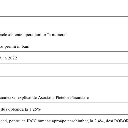
ele aferente operațiunilor în numerar
cu premii in bani
4% in 2022
uenteaza, explicat de Asociatia Pietelor Financiare
edus dobanda la 1,25%
nu scad, pentru ca IRCC ramane aproape neschimbat, la 2,4%, desi ROBOR