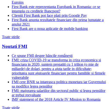
Euroins
First Bank este reprezentanta Eurobank in Romania: ce se
intampla cu creditele Bancpost?
Clientii First Bank pot face plati prin Google Pay
First Bank anunta rezultatele financiare din prima jumatate a
anului 2021
First Bank are o noua aplicatie de mobile banking
Toate stirile
Noutati FMI
Ce spune FMI despre băncile românești
FMI: criza COVID-19 se transforma in criza economica si
financiara in 2020, suntem pregatiti cu 1 trilion (o mie de
miliarde) de dolari, pentru a ajuta tarile in dificultate;
prioritatea sunt ajutoarele financiare pentru familiile si firmele
vulnerabile
FMI cere BNR sa intareasca politica monetara iar Guvernului
sa modifice legea pensiilor
FMI: majorarea salariilor din sectorul public si legea pensiilor
ar trebui reevaluate
IMF statement of the 2018 Article IV Mission to Romania
Toate stirile