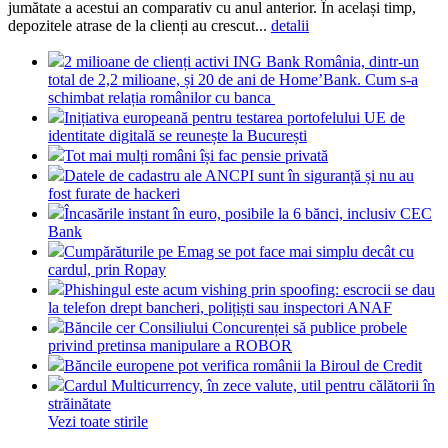
jumătate a acestui an comparativ cu anul anterior. În același timp,
depozitele atrase de la clienți au crescut...
detalii
2 milioane de clienți activi ING Bank România, dintr-un
total de 2,2 milioane, și 20 de ani de Home’Bank. Cum s-a
schimbat relația românilor cu banca
Inițiativa europeană pentru testarea portofelului UE de
identitate digitală se reunește la București
Tot mai mulți români își fac pensie privată
Datele de cadastru ale ANCPI sunt în siguranță și nu au
fost furate de hackeri
Încasările instant în euro, posibile la 6 bănci, inclusiv CEC
Bank
Cumpărăturile pe Emag se pot face mai simplu decât cu
cardul, prin Ropay
Phishingul este acum vishing prin spoofing: escrocii se dau
la telefon drept bancheri, polițiști sau inspectori ANAF
Băncile cer Consiliului Concurenței să publice probele
privind pretinsa manipulare a ROBOR
Băncile europene pot verifica românii la Biroul de Credit
Cardul Multicurrency, în zece valute, util pentru călătorii în
străinătate
Vezi toate stirile