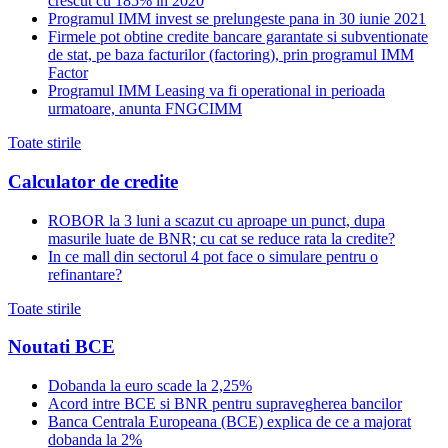
crescut cu 185% in 2020
Programul IMM invest se prelungeste pana in 30 iunie 2021
Firmele pot obtine credite bancare garantate si subventionate
de stat, pe baza facturilor (factoring), prin programul IMM
Factor
Programul IMM Leasing va fi operational in perioada
urmatoare, anunta FNGCIMM
Toate stirile
Calculator de credite
ROBOR la 3 luni a scazut cu aproape un punct, dupa
masurile luate de BNR; cu cat se reduce rata la credite?
In ce mall din sectorul 4 pot face o simulare pentru o
refinantare?
Toate stirile
Noutati BCE
Dobanda la euro scade la 2,25%
Acord intre BCE si BNR pentru supravegherea bancilor
Banca Centrala Europeana (BCE) explica de ce a majorat
dobanda la 2%