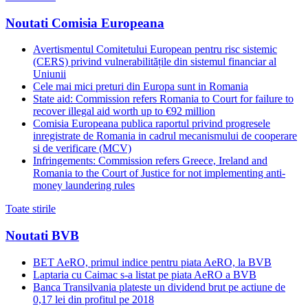
Noutati Comisia Europeana
Avertismentul Comitetului European pentru risc sistemic
(CERS) privind vulnerabilitățile din sistemul financiar al
Uniunii
Cele mai mici preturi din Europa sunt in Romania
State aid: Commission refers Romania to Court for failure to
recover illegal aid worth up to €92 million
Comisia Europeana publica raportul privind progresele
inregistrate de Romania in cadrul mecanismului de cooperare
si de verificare (MCV)
Infringements: Commission refers Greece, Ireland and
Romania to the Court of Justice for not implementing anti-
money laundering rules
Toate stirile
Noutati BVB
BET AeRO, primul indice pentru piata AeRO, la BVB
Laptaria cu Caimac s-a listat pe piata AeRO a BVB
Banca Transilvania plateste un dividend brut pe actiune de
0,17 lei din profitul pe 2018