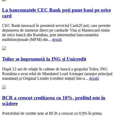
La bancomatele CEC Bank poți pune bani pe orice
card
CEC Bank lansează în premieră serviciul Cash2Card, care permite
depunerea de numerar direct pe cardurile Visa și Mastercard emise
de orice bancă din România, prin intermediul bancomatelor
multifuncționale (MFM) din...
detalii
Teilor se împrumută la ING și Unicredit
După 12 ani de relație în calitate de bancă a grupului Teilor, ING
România a avut rolul de Mandated Lead Arranger (aranjor principal
mandatat) și Original Lender (creditor inițial) într-o...
detalii
BCR a crescut creditarea cu 10%, profitul este în
scădere
Portofoliul de credite nete al BCR a crescut cu 9,9% în prima