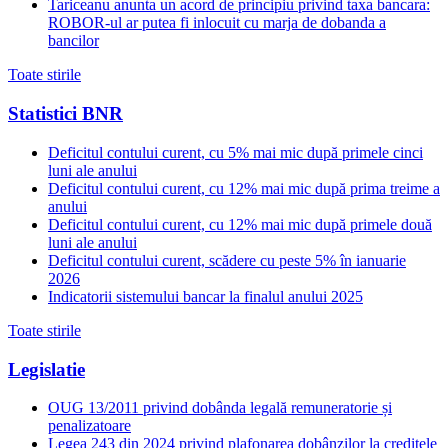
Tariceanu anunta un acord de principiu privind taxa bancara:
ROBOR-ul ar putea fi inlocuit cu marja de dobanda a
bancilor
Toate stirile
Statistici BNR
Deficitul contului curent, cu 5% mai mic după primele cinci
luni ale anului
Deficitul contului curent, cu 12% mai mic după prima treime a
anului
Deficitul contului curent, cu 12% mai mic după primele două
luni ale anului
Deficitul contului curent, scădere cu peste 5% în ianuarie
2026
Indicatorii sistemului bancar la finalul anului 2025
Toate stirile
Legislatie
OUG 13/2011 privind dobânda legală remuneratorie și
penalizatoare
Legea 243 din 2024 privind plafonarea dobânzilor la creditele