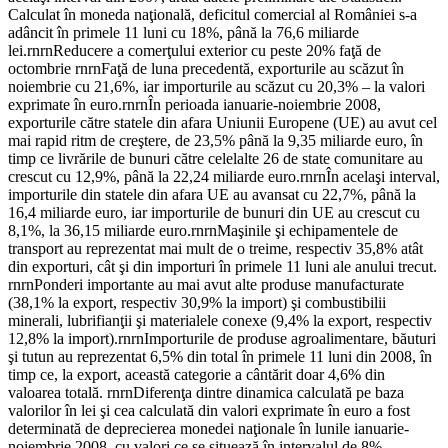
Calculat în moneda naţională, deficitul comercial al României s-a
adâncit în primele 11 luni cu 18%, până la 76,6 miliarde
lei.rnrnReducere a comerţului exterior cu peste 20% faţă de
octombrie rnrnFaţă de luna precedentă, exporturile au scăzut în
noiembrie cu 21,6%, iar importurile au scăzut cu 20,3% – la valori
exprimate în euro.rnrnÎn perioada ianuarie-noiembrie 2008,
exporturile către statele din afara Uniunii Europene (UE) au avut cel
mai rapid ritm de creştere, de 23,5% până la 9,35 miliarde euro, în
timp ce livrările de bunuri către celelalte 26 de state comunitare au
crescut cu 12,9%, până la 22,24 miliarde euro.rnrnÎn acelaşi interval,
importurile din statele din afara UE au avansat cu 22,7%, până la
16,4 miliarde euro, iar importurile de bunuri din UE au crescut cu
8,1%, la 36,15 miliarde euro.rnrnMaşinile şi echipamentele de
transport au reprezentat mai mult de o treime, respectiv 35,8% atât
din exporturi, cât şi din importuri în primele 11 luni ale anului trecut.
rnrnPonderi importante au mai avut alte produse manufacturate
(38,1% la export, respectiv 30,9% la import) şi combustibilii
minerali, lubrifianţii şi materialele conexe (9,4% la export, respectiv
12,8% la import).rnrnImporturile de produse agroalimentare, băuturi
şi tutun au reprezentat 6,5% din total în primele 11 luni din 2008, în
timp ce, la export, această categorie a cântărit doar 4,6% din
valoarea totală. rnrnDiferenţa dintre dinamica calculată pe baza
valorilor în lei şi cea calculată din valori exprimate în euro a fost
determinată de deprecierea monedei naţionale în lunile ianuarie-
noiembrie 2008, cu valori ce se situează în intervalul de 8% –