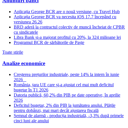
Anunturi banci
Aplicația George BCR are o nouă versiune, cu Travel Hub
Aplicația George BCR va necesita iOS 17.7 începând cu
versiunea 26.26
BRD aderă la contractul colectiv de muncă încheiat de CPBR
cu sindicatele
Libra Bank și-a majorat profitul cu 20%, la 324 milioane lei
Programul BCR de sărbătorile de Paște
Toate stirile
Analize economice
Creșterea prețurilor industriale, peste 14% la intern în iunie
2026
România, țara UE care și-a ajustat cel mai mult deficitul
bugetar în T1 2026
Datoria publică, 60,2% din PIB pe date operative, în aprilie
2026
Deficitul bugetar, 2% din PIB la jumătatea anului. Plățile
pentru dobânzi, mai mari decât ajustarea fiscală
Semnal de alarmă - producția industrială, -3,3% după primele
cinci luni ale anului