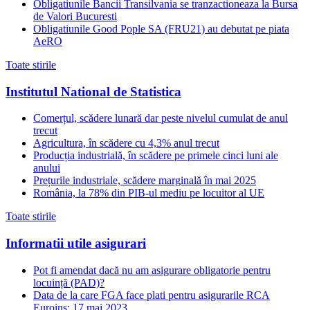
Obligatiunile Bancii Transilvania se tranzactioneaza la Bursa
de Valori Bucuresti
Obligatiunile Good Pople SA (FRU21) au debutat pe piata
AeRO
Toate stirile
Institutul National de Statistica
Comerțul, scădere lunară dar peste nivelul cumulat de anul
trecut
Agricultura, în scădere cu 4,3% anul trecut
Producția industrială, în scădere pe primele cinci luni ale
anului
Prețurile industriale, scădere marginală în mai 2025
România, la 78% din PIB-ul mediu pe locuitor al UE
Toate stirile
Informatii utile asigurari
Pot fi amendat dacă nu am asigurare obligatorie pentru
locuință (PAD)?
Data de la care FGA face plati pentru asigurarile RCA
Euroins: 17 mai 2023