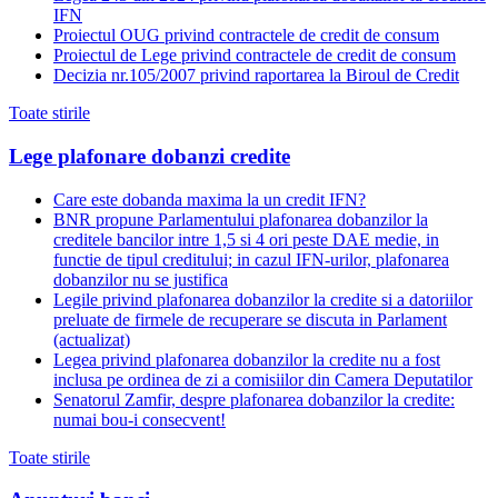
IFN
Proiectul OUG privind contractele de credit de consum
Proiectul de Lege privind contractele de credit de consum
Decizia nr.105/2007 privind raportarea la Biroul de Credit
Toate stirile
Lege plafonare dobanzi credite
Care este dobanda maxima la un credit IFN?
BNR propune Parlamentului plafonarea dobanzilor la
creditele bancilor intre 1,5 si 4 ori peste DAE medie, in
functie de tipul creditului; in cazul IFN-urilor, plafonarea
dobanzilor nu se justifica
Legile privind plafonarea dobanzilor la credite si a datoriilor
preluate de firmele de recuperare se discuta in Parlament
(actualizat)
Legea privind plafonarea dobanzilor la credite nu a fost
inclusa pe ordinea de zi a comisiilor din Camera Deputatilor
Senatorul Zamfir, despre plafonarea dobanzilor la credite:
numai bou-i consecvent!
Toate stirile