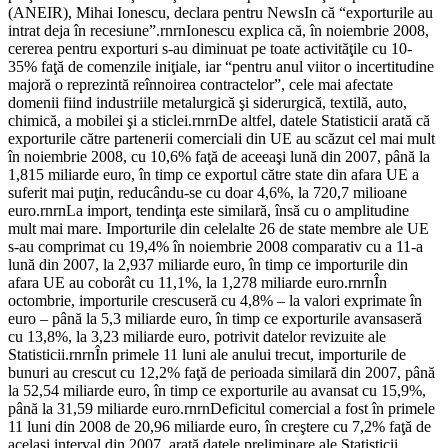
(ANEIR), Mihai Ionescu, declara pentru NewsIn că “exporturile au
intrat deja în recesiune”.rnrnIonescu explica că, în noiembrie 2008,
cererea pentru exporturi s-au diminuat pe toate activităţile cu 10-
35% faţă de comenzile iniţiale, iar “pentru anul viitor o incertitudine
majoră o reprezintă reînnoirea contractelor”, cele mai afectate
domenii fiind industriile metalurgică şi siderurgică, textilă, auto,
chimică, a mobilei şi a sticlei.rnrnDe altfel, datele Statisticii arată că
exporturile către partenerii comerciali din UE au scăzut cel mai mult
în noiembrie 2008, cu 10,6% faţă de aceeaşi lună din 2007, până la
1,815 miliarde euro, în timp ce exportul către state din afara UE a
suferit mai puţin, reducându-se cu doar 4,6%, la 720,7 milioane
euro.rnrnLa import, tendinţa este similară, însă cu o amplitudine
mult mai mare. Importurile din celelalte 26 de state membre ale UE
s-au comprimat cu 19,4% în noiembrie 2008 comparativ cu a 11-a
lună din 2007, la 2,937 miliarde euro, în timp ce importurile din
afara UE au coborât cu 11,1%, la 1,278 miliarde euro.rnrnÎn
octombrie, importurile crescuseră cu 4,8% – la valori exprimate în
euro – până la 5,3 miliarde euro, în timp ce exporturile avansaseră
cu 13,8%, la 3,23 miliarde euro, potrivit datelor revizuite ale
Statisticii.rnrnÎn primele 11 luni ale anului trecut, importurile de
bunuri au crescut cu 12,2% faţă de perioada similară din 2007, până
la 52,54 miliarde euro, în timp ce exporturile au avansat cu 15,9%,
până la 31,59 miliarde euro.rnrnDeficitul comercial a fost în primele
11 luni din 2008 de 20,96 miliarde euro, în creştere cu 7,2% faţă de
acelaşi interval din 2007, arată datele preliminare ale Statisticii.