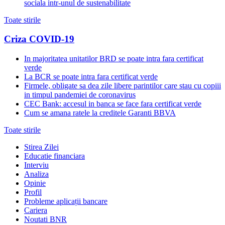
sociala intr-unul de sustenabilitate
Toate stirile
Criza COVID-19
In majoritatea unitatilor BRD se poate intra fara certificat
verde
La BCR se poate intra fara certificat verde
Firmele, obligate sa dea zile libere parintilor care stau cu copiii
in timpul pandemiei de coronavirus
CEC Bank: accesul in banca se face fara certificat verde
Cum se amana ratele la creditele Garanti BBVA
Toate stirile
Stirea Zilei
Educatie financiara
Interviu
Analiza
Opinie
Profil
Probleme aplicații bancare
Cariera
Noutati BNR