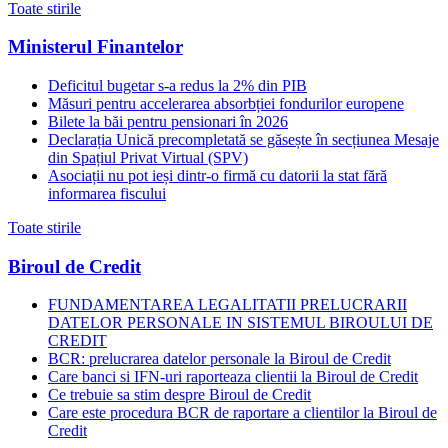
Toate stirile
Ministerul Finantelor
Deficitul bugetar s-a redus la 2% din PIB
Măsuri pentru accelerarea absorbției fondurilor europene
Bilete la băi pentru pensionari în 2026
Declarația Unică precompletată se găsește în secțiunea Mesaje
din Spațiul Privat Virtual (SPV)
Asociații nu pot ieși dintr-o firmă cu datorii la stat fără
informarea fiscului
Toate stirile
Biroul de Credit
FUNDAMENTAREA LEGALITATII PRELUCRARII
DATELOR PERSONALE IN SISTEMUL BIROULUI DE
CREDIT
BCR: prelucrarea datelor personale la Biroul de Credit
Care banci si IFN-uri raporteaza clientii la Biroul de Credit
Ce trebuie sa stim despre Biroul de Credit
Care este procedura BCR de raportare a clientilor la Biroul de
Credit