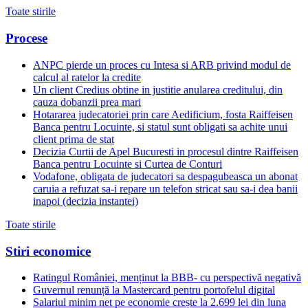
Toate stirile
Procese
ANPC pierde un proces cu Intesa si ARB privind modul de
calcul al ratelor la credite
Un client Credius obtine in justitie anularea creditului, din
cauza dobanzii prea mari
Hotararea judecatoriei prin care Aedificium, fosta Raiffeisen
Banca pentru Locuinte, si statul sunt obligati sa achite unui
client prima de stat
Decizia Curtii de Apel Bucuresti in procesul dintre Raiffeisen
Banca pentru Locuinte si Curtea de Conturi
Vodafone, obligata de judecatori sa despagubeasca un abonat
caruia a refuzat sa-i repare un telefon stricat sau sa-i dea banii
inapoi (decizia instantei)
Toate stirile
Stiri economice
Ratingul României, menținut la BBB- cu perspectivă negativă
Guvernul renunță la Mastercard pentru portofelul digital
Salariul minim net pe economie crește la 2.699 lei din luna