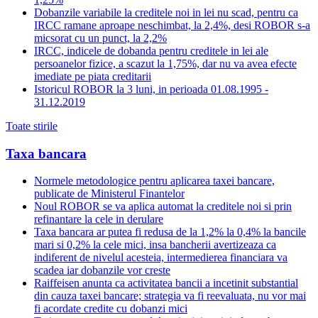
Dobanzile variabile la creditele noi in lei nu scad, pentru ca
IRCC ramane aproape neschimbat, la 2,4%, desi ROBOR s-a
micsorat cu un punct, la 2,2%
IRCC, indicele de dobanda pentru creditele in lei ale
persoanelor fizice, a scazut la 1,75%, dar nu va avea efecte
imediate pe piata creditarii
Istoricul ROBOR la 3 luni, in perioada 01.08.1995 -
31.12.2019
Toate stirile
Taxa bancara
Normele metodologice pentru aplicarea taxei bancare,
publicate de Ministerul Finantelor
Noul ROBOR se va aplica automat la creditele noi si prin
refinantare la cele in derulare
Taxa bancara ar putea fi redusa de la 1,2% la 0,4% la bancile
mari si 0,2% la cele mici, insa bancherii avertizeaza ca
indiferent de nivelul acesteia, intermedierea financiara va
scadea iar dobanzile vor creste
Raiffeisen anunta ca activitatea bancii a incetinit substantial
din cauza taxei bancare; strategia va fi reevaluata, nu vor mai
fi acordate credite cu dobanzi mici