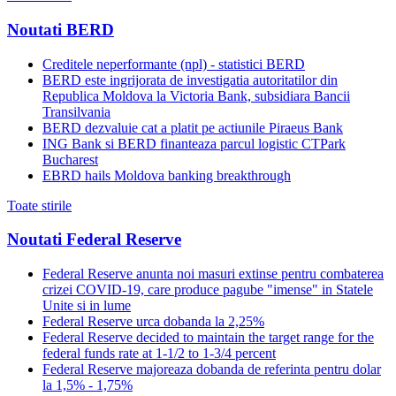
Noutati BERD
Creditele neperformante (npl) - statistici BERD
BERD este ingrijorata de investigatia autoritatilor din
Republica Moldova la Victoria Bank, subsidiara Bancii
Transilvania
BERD dezvaluie cat a platit pe actiunile Piraeus Bank
ING Bank si BERD finanteaza parcul logistic CTPark
Bucharest
EBRD hails Moldova banking breakthrough
Toate stirile
Noutati Federal Reserve
Federal Reserve anunta noi masuri extinse pentru combaterea
crizei COVID-19, care produce pagube "imense" in Statele
Unite si in lume
Federal Reserve urca dobanda la 2,25%
Federal Reserve decided to maintain the target range for the
federal funds rate at 1-1/2 to 1-3/4 percent
Federal Reserve majoreaza dobanda de referinta pentru dolar
la 1,5% - 1,75%