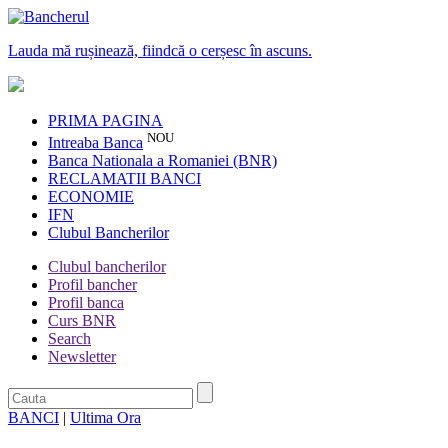
Lauda mă rușinează, fiindcă o cerșesc în ascuns.
PRIMA PAGINA
NOU
Intreaba Banca
Banca Nationala a Romaniei (BNR)
RECLAMATII BANCI
ECONOMIE
IFN
Clubul Bancherilor
Clubul bancherilor
Profil bancher
Profil banca
Curs BNR
Search
Newsletter
BANCI
|
Ultima Ora