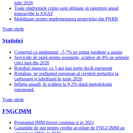
iulie 2026
Toate platformele cripto sunt obligate să raporteze anual
tranzacțiile la ANAF
Mobilizare pentru implementarea proiectelor din PNRR
Toate stirile
Statistici
Comerțul cu amănuntul, -5,7% pe prima jumătate a anului
Serviciile de piață pentru populație, scădere de 8% pe primele
cinci luni din 2026
Românii muncesc cu 5 ani mai puțin decât europenii
România, pe podiumul european al creșterii prețurilor la
carburanți și lubrifianți în iunie 2026
Inflația anuală, în scădere la 9,2% după metodologia
europeană
Toate stirile
FNGCIMM
Programul IMM Invest continua si in 2021
Garantiile de stat pentru credite acordate de FNGCIMM au