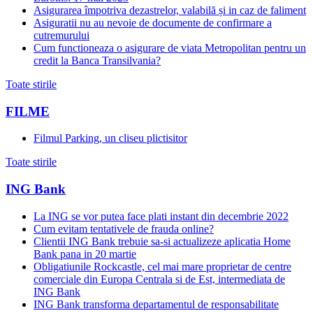
Asigurarea împotriva dezastrelor, valabilă și in caz de faliment
Asiguratii nu au nevoie de documente de confirmare a
cutremurului
Cum functioneaza o asigurare de viata Metropolitan pentru un
credit la Banca Transilvania?
Toate stirile
FILME
Filmul Parking, un cliseu plictisitor
Toate stirile
ING Bank
La ING se vor putea face plati instant din decembrie 2022
Cum evitam tentativele de frauda online?
Clientii ING Bank trebuie sa-si actualizeze aplicatia Home
Bank pana in 20 martie
Obligatiunile Rockcastle, cel mai mare proprietar de centre
comerciale din Europa Centrala si de Est, intermediata de
ING Bank
ING Bank transforma departamentul de responsabilitate