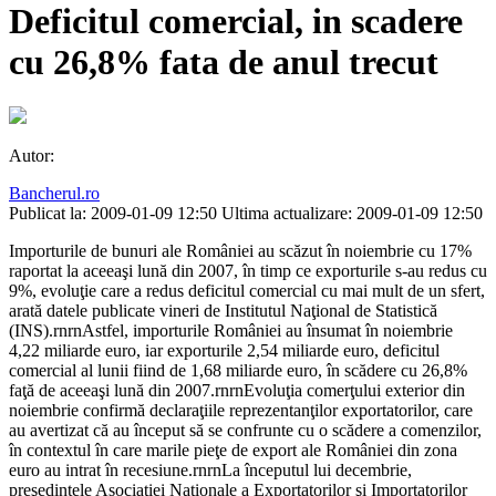
Deficitul comercial, in scadere
cu 26,8% fata de anul trecut
Autor:
Bancherul.ro
Publicat la: 2009-01-09 12:50
Ultima actualizare: 2009-01-09 12:50
Importurile de bunuri ale României au scăzut în noiembrie cu 17%
raportat la aceeaşi lună din 2007, în timp ce exporturile s-au redus cu
9%, evoluţie care a redus deficitul comercial cu mai mult de un sfert,
arată datele publicate vineri de Institutul Naţional de Statistică
(INS).rnrnAstfel, importurile României au însumat în noiembrie
4,22 miliarde euro, iar exporturile 2,54 miliarde euro, deficitul
comercial al lunii fiind de 1,68 miliarde euro, în scădere cu 26,8%
faţă de aceeaşi lună din 2007.rnrnEvoluţia comerţului exterior din
noiembrie confirmă declaraţiile reprezentanţilor exportatorilor, care
au avertizat că au început să se confrunte cu o scădere a comenzilor,
în contextul în care marile pieţe de export ale României din zona
euro au intrat în recesiune.rnrnLa începutul lui decembrie,
preşedintele Asociaţiei Naţionale a Exportatorilor şi Importatorilor