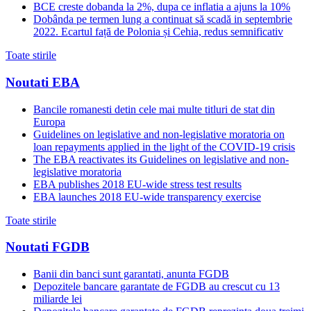
BCE creste dobanda la 2%, dupa ce inflatia a ajuns la 10%
Dobânda pe termen lung a continuat să scadă in septembrie
2022. Ecartul față de Polonia și Cehia, redus semnificativ
Toate stirile
Noutati EBA
Bancile romanesti detin cele mai multe titluri de stat din
Europa
Guidelines on legislative and non-legislative moratoria on
loan repayments applied in the light of the COVID-19 crisis
The EBA reactivates its Guidelines on legislative and non-
legislative moratoria
EBA publishes 2018 EU-wide stress test results
EBA launches 2018 EU-wide transparency exercise
Toate stirile
Noutati FGDB
Banii din banci sunt garantati, anunta FGDB
Depozitele bancare garantate de FGDB au crescut cu 13
miliarde lei