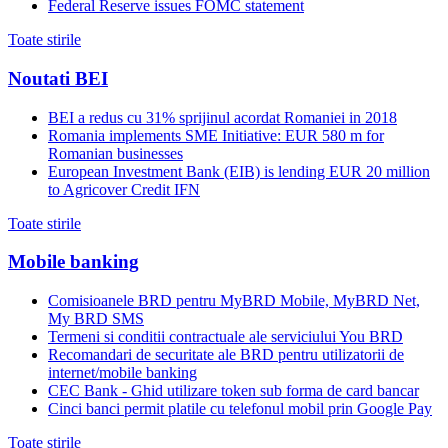
Federal Reserve issues FOMC statement
Toate stirile
Noutati BEI
BEI a redus cu 31% sprijinul acordat Romaniei in 2018
Romania implements SME Initiative: EUR 580 m for
Romanian businesses
European Investment Bank (EIB) is lending EUR 20 million
to Agricover Credit IFN
Toate stirile
Mobile banking
Comisioanele BRD pentru MyBRD Mobile, MyBRD Net,
My BRD SMS
Termeni si conditii contractuale ale serviciului You BRD
Recomandari de securitate ale BRD pentru utilizatorii de
internet/mobile banking
CEC Bank - Ghid utilizare token sub forma de card bancar
Cinci banci permit platile cu telefonul mobil prin Google Pay
Toate stirile