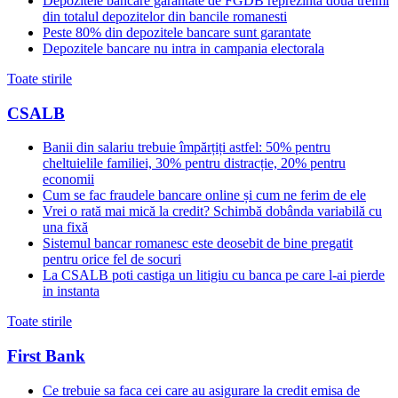
Depozitele bancare garantate de FGDB reprezinta doua treimi
din totalul depozitelor din bancile romanesti
Peste 80% din depozitele bancare sunt garantate
Depozitele bancare nu intra in campania electorala
Toate stirile
CSALB
Banii din salariu trebuie împărțiți astfel: 50% pentru
cheltuielile familiei, 30% pentru distracție, 20% pentru
economii
Cum se fac fraudele bancare online și cum ne ferim de ele
Vrei o rată mai mică la credit? Schimbă dobânda variabilă cu
una fixă
Sistemul bancar romanesc este deosebit de bine pregatit
pentru orice fel de socuri
La CSALB poti castiga un litigiu cu banca pe care l-ai pierde
in instanta
Toate stirile
First Bank
Ce trebuie sa faca cei care au asigurare la credit emisa de