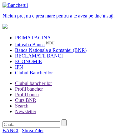
Niciun preț nu e prea mare pentru a te avea pe tine însuți.
PRIMA PAGINA
NOU
Intreaba Banca
Banca Nationala a Romaniei (BNR)
RECLAMATII BANCI
ECONOMIE
IFN
Clubul Bancherilor
Clubul bancherilor
Profil bancher
Profil banca
Curs BNR
Search
Newsletter
BANCI
|
Stirea Zilei