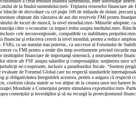
nomiilor a creat tensiuni înaintea summitului, între autorităţile american
ului de la finalul summitului:rnrn- Triplarea resurselor financiare ale 
de băncile de dezvoltare cu cel puţin 100 de miliarde de dolari, precum ş
limentare obţinute din vânzarea de aur din rezervele FMI pentru finanţar
numărului de locuri de muncă, la nivel mondial.rnrn- Măsurile adoptate, ca
ranziţia către o economie cu impact redus asupra mediului.rnrn- Băncile 
 inclusiv cele neconvenţionale, compatibile cu stabilitatea preţurilor.rnr
ui financiar şi refacerea cererii la nivel mondial, pentru a reduce amploa
 – FSB), cu un mandat mai puternic, ca succesor al Forumului de Stabili
reze cu FMI pentru a emite din timp avertismente privind riscurile mac
instituţiilor financiare de importanţă sistemică, a instrumentelor financiar
lor stricte ale FSF asupra salariilor şi compensaţiilor, susţinerea unor s
urisdicţii ne-cooperante, inclusiv a paradisurilor fiscale. “Suntem pregăt
r evaluate de Forumul Global care nu respectă standardele internaţionale
g şi obligativitatea înregistrării acestora, pentru a asigura că respectă co
conform căruia statele se vor abţine de la crearea unor noi bariere în ca
anizaţiei Mondiale a Comerţului pentru stimularea exporturilor.rnrn- Part
ra comerţului şi investiţiilor şi să nu recurgă la protecţionismul financia