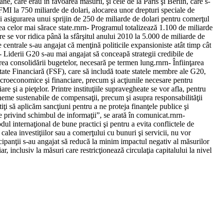
e, care erau în favoarea măsurii, şi cele de la Paris şi Berlin, care s-
FMI la 750 miliarde de dolari, alocarea unor drepturi speciale de
i asigurarea unui sprijin de 250 de miliarde de dolari pentru comerţul
ea celor mai sărace state.rnrn- Programul totalizează 1.100 de miliarde
re se vor ridica până la sfârşitul anului 2010 la 5.000 de miliarde de
centrale s-au angajat că menţină politicile expansioniste atât timp cât
n- Liderii G20 s-au mai angajat să conceapă strategii credibile de
rea consolidării bugetelor, necesară pe termen lung.rnrn- Înfiinţarea
tate Financiară (FSF), care să includă toate statele membre ale G20,
roeconomice şi financiare, precum şi acţiunile necesare pentru
e şi a pieţelor. Printre instituţiile supravegheate se vor afla, pentru
cheme sustenabile de compensaţii, precum şi asupra responsabilităţii
iţi să aplicăm sancţiuni pentru a ne proteja finanţele publice şi
 privind schimbul de informaţii”, se arată în comunicat.rnrn-
dul internaţional de bune practici şi pentru a evita conflictele de
lea investiţiilor sau a comerţului cu bunuri şi servicii, nu vor
icipanţii s-au angajat să reducă la minim impactul negativ al măsurilor
r, inclusiv la măsuri care restricţionează circulaţia capitalului la nivel