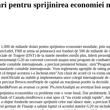
ari pentru sprijinirea economiei 
 1.000 de miliarde dolari pentru sprijinirea economiei mondiale, prin s
stfel, FMI ar urma să primească noi fonduri de 500 de miliarde de dolar
peciale de Tragere (DST) de la statele membre.rnrnÎn plus, liderii prezen
reprezentanţii G20 au convenit convenit asupra unui program de combater
ndarde contabile internaţionale, a precizat premierul britanic. rnrn”Prog
tandarde contabile internaţionale. Vom reglementa agenţiile de rating pentr
at că timpul acestora s-a încheiat.rnrn”Am căzut de acord că va exista un 
. rnrnOficialii au stabilit şi implementarea unor colegii internaţionale d
 precizat Brown.rnrnPieţele de capital au reacţionat pozitiv la deciziile l
ard&Poors au avansat cu peste 3%.rnrnAnaliştii au avertizat însă asupr
 sprijinirea economiilor cu probleme este o veste bună. Dar problemele, î
Bank of Canada.rnrnBrown a mai spus că “nu există soluţii rapide”, dar c
 obţine fondurile necesare sprijinirii celor mai sărace state, a preciza
trul german de Finanţe a salutat faptul că acordul statelor G20 nu includ