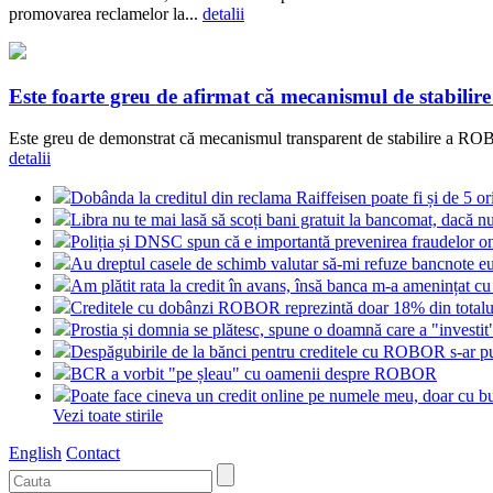
promovarea reclamelor la...
detalii
Este foarte greu de afirmat că mecanismul de stabilir
Este greu de demonstrat că mecanismul transparent de stabilire a ROBOR
detalii
Dobânda la creditul din reclama Raiffeisen poate fi și de 5 o
Libra nu te mai lasă să scoți bani gratuit la bancomat, dacă nu
Poliția și DNSC spun că e importantă prevenirea fraudelor on
Au dreptul casele de schimb valutar să-mi refuze bancnote e
Am plătit rata la credit în avans, însă banca m-a amenințat cu
Creditele cu dobânzi ROBOR reprezintă doar 18% din totalul
Prostia și domnia se plătesc, spune o doamnă care a "investi
Despăgubirile de la bănci pentru creditele cu ROBOR s-ar put
BCR a vorbit "pe șleau" cu oamenii despre ROBOR
Poate face cineva un credit online pe numele meu, doar cu bu
Vezi toate stirile
English
Contact