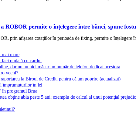
e a ROBOR permite o înțelegere între bănci, spune fostu
, prin afișarea cotațiilor în perioada de fixing, permite o înțelegere în
ri mai mare
 faci o plată cu cardul
line, dar nu au nici măcar un număr de telefon dedicat acestora
uro vechi?
 raportarea la Biroul de Credit, pentru că am poprire (actualizat)
 împrumuturilor în lei
t" în programul Brua
ea obține abia peste 5 ani; exemplu de calcul al unui potențial prejudic
letinul?