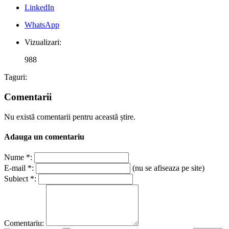
LinkedIn
WhatsApp
Vizualizari:
988
Taguri:
Comentarii
Nu există comentarii pentru această știre.
Adauga un comentariu
Nume *:
E-mail *:
(nu se afiseaza pe site)
Subiect *:
Comentariu: