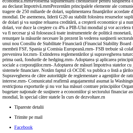
economică.rnrnProblema suplimentării cheltuielilor pentru susţinerea eco
au declarat împotrivă.rnrnPrezentăm principalele elemente ale comunicat
tragere de 250 miliarde de dolari, suplimentarea finanţărilor acordate 
mondial. De asemenea, liderii G20 au stabilit folosirea resurselor sup
de dolari şi va susţine reluarea creditării, a creşterii economice şi a 
dolari, vor duce la creştere cu 4% a PIB-Ului mondial şi vor accelera t
va fi necesar şi să folosească toate instrumentele de politică monetară,
renunţare la măsurile necesare în prezent în vederea susţinerii sectorul
unui nou Consiliu de Stabilitate Financiară (Financial Stability Board
membrii FSF, Spania şi Comisia Europeană.rnrn- FSB trebuie să colabo
prevenirea lor.rnrn- Extinderea reglementărilor şi supravegherea tuturor 
prima oară, fondurile de hedging.rnrn- Adoptarea şi aplicarea principii
sociale a corporaţiilor.rnrn- Adoptarea de măsuri împotriva statelor cu j
sistemele financiare. Notăm faptul că OCDE va publica o listă a ţărilo
Supravegherea de către autorităţile de reglementare a agenţiilor de ratin
interese.rnrn- Comunicatul reafirmă angajamentul asumat la Washington, 
restricţiona exporturile şi nu vor lua măsuri contrare principiilor Org
bugetare naţionale de susţinere a economiilor şi sectorului financiar asup
mondial, în special către statele în curs de dezvoltare.rn
Tipareste detalii
Trimite pe mail
Facebook