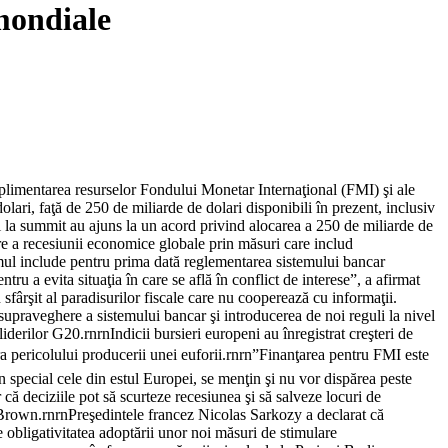
mondiale
uplimentarea resurselor Fondului Monetar Internaţional (FMI) şi ale
i, faţă de 250 de miliarde de dolari disponibili în prezent, inclusiv
ţi la summit au ajuns la un acord privind alocarea a 250 de miliarde de
e a recesiunii economice globale prin măsuri care includ
ramul include pentru prima dată reglementarea sistemului bancar
u a evita situaţia în care se află în conflict de interese”, a afirmat
sfârşit al paradisurilor fiscale care nu cooperează cu informaţii.
e supraveghere a sistemului bancar şi introducerea de noi reguli la nivel
iderilor G20.rnrnIndicii bursieri europeni au înregistrat creşteri de
a pericolului producerii unei euforii.rnrn”Finanţarea pentru FMI este
n special cele din estul Europei, se menţin şi nu vor dispărea peste
ă deciziile pot să scurteze recesiunea şi să salveze locuri de
t Brown.rnrnPreşedintele francez Nicolas Sarkozy a declarat că
e obligativitatea adoptării unor noi măsuri de stimulare