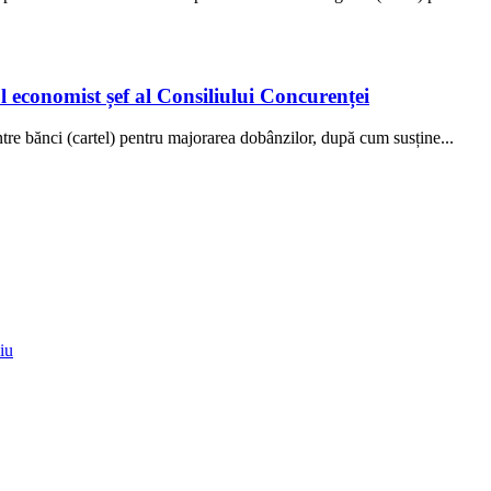
l economist șef al Consiliului Concurenței
tre bănci (cartel) pentru majorarea dobânzilor, după cum susține...
iu