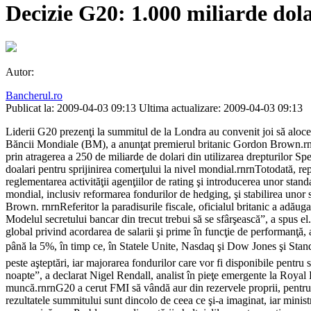
Decizie G20: 1.000 miliarde dol
Autor:
Bancherul.ro
Publicat la: 2009-04-03 09:13
Ultima actualizare: 2009-04-03 09:13
Liderii G20 prezenţi la summitul de la Londra au convenit joi să aloce
Băncii Mondiale (BM), a anunţat premierul britanic Gordon Brown.rnrnA
prin atragerea a 250 de miliarde de dolari din utilizarea drepturilor S
doalari pentru sprijinirea comerţului la nivel mondial.rnrnTotodată, 
reglementarea activităţii agenţiilor de rating şi introducerea unor sta
mondial, inclusiv reformarea fondurilor de hedging, şi stabilirea unor s
Brown. rnrnReferitor la paradisurile fiscale, oficialul britanic a adăug
Modelul secretului bancar din trecut trebui să se sfârşească”, a spus el
global privind acordarea de salarii şi prime în funcţie de performanţă, a
până la 5%, în timp ce, în Statele Unite, Nasdaq şi Dow Jones şi Stand
peste aşteptări, iar majorarea fondurilor care vor fi disponibile pentru
noapte”, a declarat Nigel Rendall, analist în pieţe emergente la Royal 
muncă.rnrnG20 a cerut FMI să vândă aur din rezervele proprii, pentru a
rezultatele summitului sunt dincolo de ceea ce şi-a imaginat, iar minis