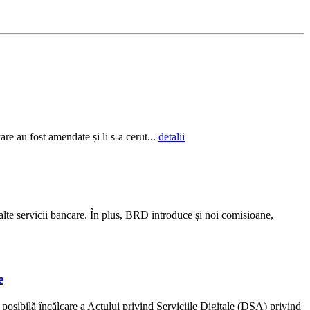
re au fost amendate și li s-a cerut...
detalii
alte servicii bancare. În plus, BRD introduce și noi comisioane,
e
osibilă încălcare a Actului privind Serviciile Digitale (DSA) privind