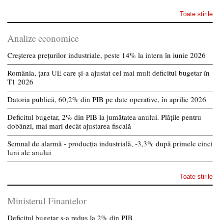
Toate stirile
Analize economice
Creșterea prețurilor industriale, peste 14% la intern în iunie 2026
România, țara UE care și-a ajustat cel mai mult deficitul bugetar în
T1 2026
Datoria publică, 60,2% din PIB pe date operative, în aprilie 2026
Deficitul bugetar, 2% din PIB la jumătatea anului. Plățile pentru
dobânzi, mai mari decât ajustarea fiscală
Semnal de alarmă - producția industrială, -3,3% după primele cinci
luni ale anului
Toate stirile
Ministerul Finantelor
Deficitul bugetar s-a redus la 2% din PIB