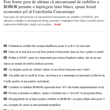
Este foarte greu de afirmat că mecanismul de stabilire a
ROBOR permite o înțelegere între bănci, spune fostul
economist șef al Consiliului Concurenței
Este greu de demonstrat că mecanismul transparent de stabilire a ROBOR, prin
afișarea cotațiilor în perioada de fixing, permite o înțelegere între bănci (cartel) pentru
majorarea dobânzilor, după cum susține...
detalii
Dobânda la creditul din reclama Raiffeisen poate fi și de 5 ori mai mare
Libra nu te mai lasă să scoți bani gratuit la bancomat, dacă nu faci o plată cu cardul
Poliția și DNSC spun că e importantă prevenirea fraudelor online, dar nu au nici
măcar un număr de telefon dedicat acestora
Au dreptul casele de schimb valutar să-mi refuze bancnote euro vechi?
Am plătit rata la credit în avans, însă banca m-a amenințat cu raportarea la Biroul de
Credit, pentru că am poprire (actualizat)
Creditele cu dobânzi ROBOR reprezintă doar 18% din totalul împrumuturilor în lei
Prostia și domnia se plătesc, spune o doamnă care a "investit" în programul Brua
Despăgubirile de la bănci pentru creditele cu ROBOR s-ar putea obține abia peste 5
ani; exemplu de calcul al unui potențial prejudiciu