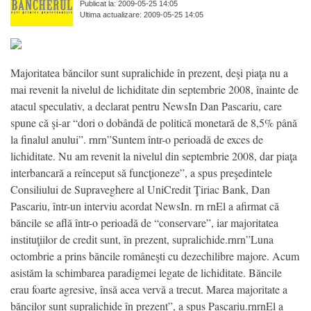
Publicat la: 2009-05-25 14:05
Ultima actualizare: 2009-05-25 14:05
Majoritatea băncilor sunt supralichide în prezent, deşi piaţa nu a
mai revenit la nivelul de lichiditate din septembrie 2008, înainte de
atacul speculativ, a declarat pentru NewsIn Dan Pascariu, care
spune că şi-ar “dori o dobândă de politică monetară de 8,5% până
la finalul anului”. rnrn”Suntem într-o perioadă de exces de
lichiditate. Nu am revenit la nivelul din septembrie 2008, dar piaţa
interbancară a reînceput să funcţioneze”, a spus preşedintele
Consiliului de Supraveghere al UniCredit Ţiriac Bank, Dan
Pascariu, într-un interviu acordat NewsIn. rn rnEl a afirmat că
băncile se află într-o perioadă de “conservare”, iar majoritatea
instituţiilor de credit sunt, în prezent, supralichide.rnrn”Luna
octombrie a prins băncile româneşti cu dezechilibre majore. Acum
asistăm la schimbarea paradigmei legate de lichiditate. Băncile
erau foarte agresive, însă acea vervă a trecut. Marea majoritate a
băncilor sunt supralichide în prezent”, a spus Pascariu.rnrnEl a