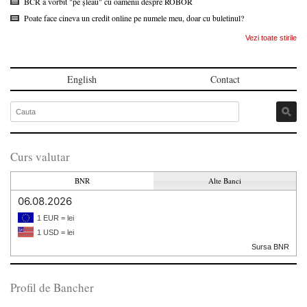
BCR a vorbit "pe șleau" cu oamenii despre ROBOR
Poate face cineva un credit online pe numele meu, doar cu buletinul?
Vezi toate stirile
English
Contact
Curs valutar
BNR
Alte Banci
06.08.2026
1 EUR = lei
1 USD = lei
Sursa BNR
Profil de Bancher