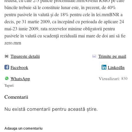
redusă, cu câte 2-3 puncte procentuale.rnrnNivelul RMO pe care
băncile trebuie să le constituie lunar este, în prezent, de 40%
pentru pasivele în valută şi de 18% pentru cele în lei.rnrnBNR a
decis, pe 31 martie 2009, ca începând cu perioada de aplicare 24
mai-23 iunie 2009, rata rezervelor minime obligatorii pentru
pasivele în valută cu scadenţă reziduală mai mare de doi ani să fie
zero.rnrn
Tipareste detalii
Trimite pe mail
Facebook
LinkedIn
WhatsApp
Vizualizari:
830
Taguri:
Comentarii
Nu există comentarii pentru această știre.
Adauga un comentariu