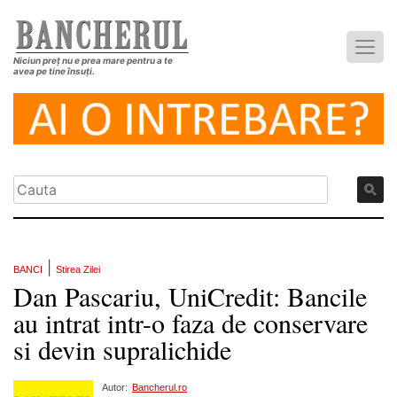
Niciun preț nu e prea mare pentru a te
avea pe tine însuți.
|
BANCI
Stirea Zilei
Dan Pascariu, UniCredit: Bancile
au intrat intr-o faza de conservare
si devin supralichide
Autor:
Bancherul.ro