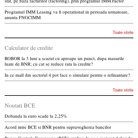
stat, pe baza facturilor (factoring), prin programul IMM Factor
Programul IMM Leasing va fi operational in perioada urmatoare,
anunta FNGCIMM
Toate stirile
Calculator de credite
ROBOR la 3 luni a scazut cu aproape un punct, dupa masurile
luate de BNR; cu cat se reduce rata la credite?
In ce mall din sectorul 4 pot face o simulare pentru o refinantare?
Toate stirile
Noutati BCE
Dobanda la euro scade la 2,25%
Acord intre BCE si BNR pentru supravegherea bancilor
Banca Centrala Europeana (BCE) explica de ce a majorat dobanda