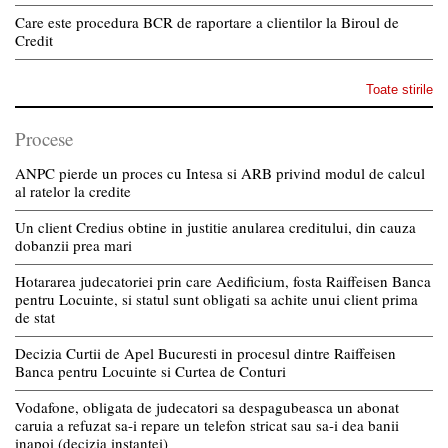
Care este procedura BCR de raportare a clientilor la Biroul de
Credit
Toate stirile
Procese
ANPC pierde un proces cu Intesa si ARB privind modul de calcul
al ratelor la credite
Un client Credius obtine in justitie anularea creditului, din cauza
dobanzii prea mari
Hotararea judecatoriei prin care Aedificium, fosta Raiffeisen Banca
pentru Locuinte, si statul sunt obligati sa achite unui client prima
de stat
Decizia Curtii de Apel Bucuresti in procesul dintre Raiffeisen
Banca pentru Locuinte si Curtea de Conturi
Vodafone, obligata de judecatori sa despagubeasca un abonat
caruia a refuzat sa-i repare un telefon stricat sau sa-i dea banii
inapoi (decizia instantei)