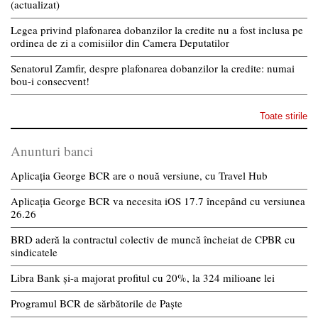
(actualizat)
Legea privind plafonarea dobanzilor la credite nu a fost inclusa pe
ordinea de zi a comisiilor din Camera Deputatilor
Senatorul Zamfir, despre plafonarea dobanzilor la credite: numai
bou-i consecvent!
Toate stirile
Anunturi banci
Aplicația George BCR are o nouă versiune, cu Travel Hub
Aplicația George BCR va necesita iOS 17.7 începând cu versiunea
26.26
BRD aderă la contractul colectiv de muncă încheiat de CPBR cu
sindicatele
Libra Bank și-a majorat profitul cu 20%, la 324 milioane lei
Programul BCR de sărbătorile de Paște