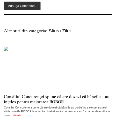
Alte stiri din categoria:
Stirea Zilei
Consiliul Concurenței spune că are dovezi că băncile s-au
înțeles pentru majorarea ROBOR
Consiliul Concurenței spune că are dovezi că băncile au vorbit între ele pentru a-și
alinia cotațiile ROBOR la anumite niveluri, motiv pentru care au fost amendate și li s-a
cerut...
detalii