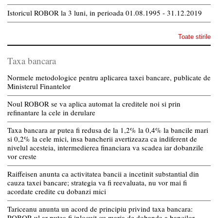
Istoricul ROBOR la 3 luni, in perioada 01.08.1995 - 31.12.2019
Toate stirile
Taxa bancara
Normele metodologice pentru aplicarea taxei bancare, publicate de
Ministerul Finantelor
Noul ROBOR se va aplica automat la creditele noi si prin
refinantare la cele in derulare
Taxa bancara ar putea fi redusa de la 1,2% la 0,4% la bancile mari
si 0,2% la cele mici, insa bancherii avertizeaza ca indiferent de
nivelul acesteia, intermedierea financiara va scadea iar dobanzile
vor creste
Raiffeisen anunta ca activitatea bancii a incetinit substantial din
cauza taxei bancare; strategia va fi reevaluata, nu vor mai fi
acordate credite cu dobanzi mici
Tariceanu anunta un acord de principiu privind taxa bancara:
ROBOR-ul ar putea fi inlocuit cu marja de dobanda a bancilor