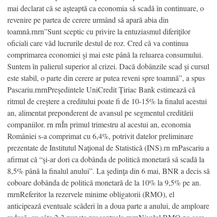
mai declarat că se aşteaptă ca economia să scadă în continuare, o
revenire pe partea de cerere urmând să apară abia din
toamnă.rnrn”Sunt sceptic cu privire la entuziasmul diferiţilor
oficiali care văd lucrurile destul de roz. Cred că va continua
comprimarea economiei şi mai este până la reluarea consumului.
Suntem în palierul superior al crizei. Dacă dobânzile scad şi cursul
este stabil, o parte din cerere ar putea reveni spre toamnă”, a spus
Pascariu.rnrnPreşedintele UniCredit Ţiriac Bank estimează că
ritmul de creştere a creditului poate fi de 10-15% la finalul acestui
an, alimentat preponderent de avansul pe segmentul creditării
companiilor. rn rnÎn primul trimestru al acestui an, economia
României s-a comprimat cu 6,4%, potrivit datelor preliminare
prezentate de Institutul Naţional de Statistică (INS).rn rnPascariu a
afirmat că “şi-ar dori ca dobânda de politică monetară să scadă la
8,5% până la finalul anului”. La şedinţa din 6 mai, BNR a decis să
coboare dobânda de politică monetară de la 10% la 9,5% pe an.
rnrnReferitor la rezervele minime obligatorii (RMO), el
anticipează eventuale scăderi în a doua parte a anului, de amploare