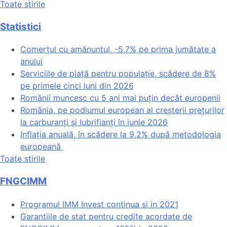
Toate stirile
Statistici
Comerțul cu amănuntul, -5,7% pe prima jumătate a
anului
Serviciile de piață pentru populație, scădere de 8%
pe primele cinci luni din 2026
Românii muncesc cu 5 ani mai puțin decât europenii
România, pe podiumul european al creșterii prețurilor
la carburanți și lubrifianți în iunie 2026
Inflația anuală, în scădere la 9,2% după metodologia
europeană
Toate stirile
FNGCIMM
Programul IMM Invest continua si in 2021
Garantiile de stat pentru credite acordate de