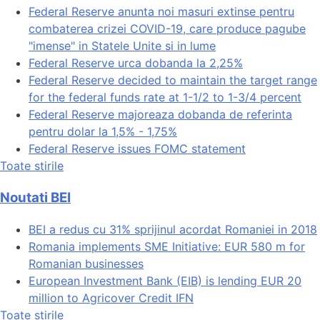
Federal Reserve anunta noi masuri extinse pentru
combaterea crizei COVID-19, care produce pagube
"imense" in Statele Unite si in lume
Federal Reserve urca dobanda la 2,25%
Federal Reserve decided to maintain the target range
for the federal funds rate at 1-1/2 to 1-3/4 percent
Federal Reserve majoreaza dobanda de referinta
pentru dolar la 1,5% - 1,75%
Federal Reserve issues FOMC statement
Toate stirile
Noutati BEI
BEI a redus cu 31% sprijinul acordat Romaniei in 2018
Romania implements SME Initiative: EUR 580 m for
Romanian businesses
European Investment Bank (EIB) is lending EUR 20
million to Agricover Credit IFN
Toate stirile