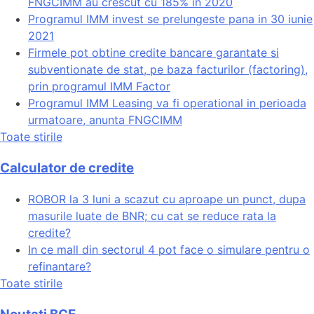
FNGCIMM au crescut cu 185% in 2020
Programul IMM invest se prelungeste pana in 30 iunie
2021
Firmele pot obtine credite bancare garantate si
subventionate de stat, pe baza facturilor (factoring),
prin programul IMM Factor
Programul IMM Leasing va fi operational in perioada
urmatoare, anunta FNGCIMM
Toate stirile
Calculator de credite
ROBOR la 3 luni a scazut cu aproape un punct, dupa
masurile luate de BNR; cu cat se reduce rata la
credite?
In ce mall din sectorul 4 pot face o simulare pentru o
refinantare?
Toate stirile