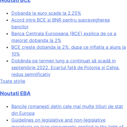
Noutati BCE
Dobanda la euro scade la 2,25%
Acord intre BCE si BNR pentru supravegherea
bancilor
Banca Centrala Europeana (BCE) explica de ce a
majorat dobanda la 2%
BCE creste dobanda la 2%, dupa ce inflatia a ajuns la
10%
Dobânda pe termen lung a continuat să scadă in
septembrie 2022. Ecartul față de Polonia și Cehia,
redus semnificativ
Toate stirile
Noutati EBA
Bancile romanesti detin cele mai multe titluri de stat
din Europa
Guidelines on legislative and non-legislative
moratoria on loan repayments applied in the light of