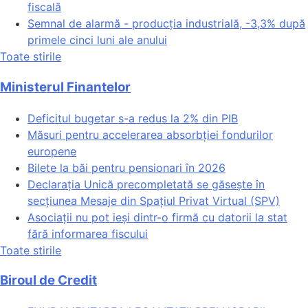
fiscală
Semnal de alarmă - producția industrială, -3,3% după
primele cinci luni ale anului
Toate stirile
Ministerul Finantelor
Deficitul bugetar s-a redus la 2% din PIB
Măsuri pentru accelerarea absorbției fondurilor
europene
Bilete la băi pentru pensionari în 2026
Declarația Unică precompletată se găsește în
secțiunea Mesaje din Spațiul Privat Virtual (SPV)
Asociații nu pot ieși dintr-o firmă cu datorii la stat
fără informarea fiscului
Toate stirile
Biroul de Credit