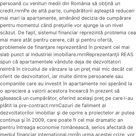
persoană cu venituri medii din România să obţină un
credit.rnrnPe de altă parte, cumpărătorii aşteaptă reduceri
mai mari la apartamente, amânând decizia de cumpărare
pentru momentul când preţurile vor ajunge la un nivel
scăzut. De fapt, sistemul financiar reprezintă problema cea
mai mare atât pentru cerere, cât şi pentru ofertă,
problemele de finanţare reprezentând în prezent cel mai
slab punct al industriei imobiliare.rnrnReprezentanţii REAS
spun că apartamentele vândute deja de dezvoltatori
reintră în circuitul de vânzare la un preţ mai mic decât cel
oferit de dezvoltatori, iar multe dintre persoanele sau
companiile care au investit în apartamente noi sperând la
o apreciere a valorii acestora încearcă în prezent să
găsească un cumpărător, oferind acelaşi preţ pe care l-au
plătit la pre-contract.rnrnCazuri de faliment al
dezvoltatorilor imobiliar şi de oprire a proiectelor ar putea
continua şi în 2009, care poate fi cel mai dramatic an
pentru întreaga economie românească, serios afectată de
mediul financiar internaţional.rnrnÎn urma acestei crize, vor