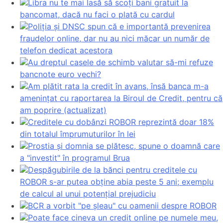
Libra nu te mai lasă să scoți bani gratuit la
bancomat, dacă nu faci o plată cu cardul
Poliția și DNSC spun că e importantă prevenirea
fraudelor online, dar nu au nici măcar un număr de
telefon dedicat acestora
Au dreptul casele de schimb valutar să-mi refuze
bancnote euro vechi?
Am plătit rata la credit în avans, însă banca m-a
amenințat cu raportarea la Biroul de Credit, pentru că
am poprire (actualizat)
Creditele cu dobânzi ROBOR reprezintă doar 18%
din totalul împrumuturilor în lei
Prostia și domnia se plătesc, spune o doamnă care
a "investit" în programul Brua
Despăgubirile de la bănci pentru creditele cu
ROBOR s-ar putea obține abia peste 5 ani; exemplu
de calcul al unui potențial prejudiciu
BCR a vorbit "pe șleau" cu oamenii despre ROBOR
Poate face cineva un credit online pe numele meu,