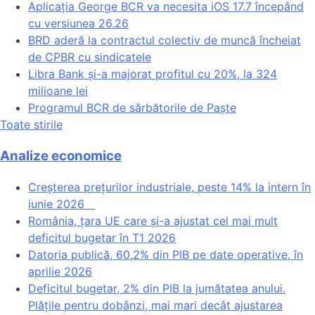
Aplicația George BCR va necesita iOS 17.7 începând
cu versiunea 26.26
BRD aderă la contractul colectiv de muncă încheiat
de CPBR cu sindicatele
Libra Bank și-a majorat profitul cu 20%, la 324
milioane lei
Programul BCR de sărbătorile de Paște
Toate stirile
Analize economice
Creșterea prețurilor industriale, peste 14% la intern în
iunie 2026
România, țara UE care și-a ajustat cel mai mult
deficitul bugetar în T1 2026
Datoria publică, 60,2% din PIB pe date operative, în
aprilie 2026
Deficitul bugetar, 2% din PIB la jumătatea anului.
Plățile pentru dobânzi, mai mari decât ajustarea