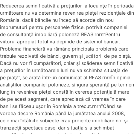
Reducerea semnificativă a preţurilor la locuinţe în perioada
următoare nu va determina revenirea pieţei rezidenţiale din
România, dacă băncile nu încep să acorde din nou
împrumuturi pentru persoanele fizice, potrivit companiei
de consultanţă imobiliară poloneză REAS.rnrn”Pentru
viitorul apropiat totul va depinde de sistemul bancar.
Problema financiară va rămâne principala problemă care
trebuie rezolvată de bănci, guvern şi jucătorii de pe piaţă.
Dacă nu vor fi cumpărători, chiar şi scăderea semnificativă
a preţurilor în următoarele luni nu va schimba situaţia de
pe piaţă”, se arată într-un comunicat al REAS.rnrnÎn opinia
analiştilor companiei poloneze, singura speranţă pe termen
lung în revenirea pieţei constă în cererea potenţială mare
de pe acest segment, care apreciază că vremea în care
banii se făceau uşor în România a trecut.rnrn”Când se
vorbea despre România până la jumătatea anului 2008,
cele mai întâlnite subiecte erau proiecte imobiliare noi şi
tranzacţii spectaculoase, dar situaţia s-a schimbat