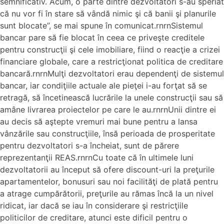
semnificativ. Acum, o parte dintre dezvoltatori s-au speriat
că nu vor fi în stare să vândă nimic şi că banii şi planurile
sunt blocate”, se mai spune în comunicat.rnrnSistemul
bancar pare să fie blocat în ceea ce priveşte creditele
pentru construcţii şi cele imobiliare, fiind o reacţie a crizei
financiare globale, care a restricţionat politica de creditare
bancară.rnrnMulţi dezvoltatori erau dependenţi de sistemul
bancar, iar condiţiile actuale ale pieţei i-au forţat să se
retragă, să încetinească lucrările la unele construcţii sau să
amâne livrarea proiectelor pe care le au.rnrnUnii dintre ei
au decis să aştepte vremuri mai bune pentru a lansa
vânzările sau construcţiile, însă perioada de prosperitate
pentru dezvoltatori s-a încheiat, sunt de părere
reprezentanţii REAS.rnrnCu toate că în ultimele luni
dezvoltatorii au început să ofere discount-uri la preţurile
apartamentelor, bonusuri sau noi facilităţi de plată pentru
a atrage cumpărătorii, preţurile au rămas încă la un nivel
ridicat, iar dacă se iau în considerare şi restricţiile
politicilor de creditare, atunci este dificil pentru o