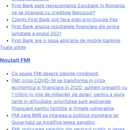
First Bank este reprezentanta Eurobank in Romania:
ce se intampla cu creditele Bancpost?
Clientii First Bank pot face plati prin Google Pay
First Bank anunta rezultatele financiare din prima
jumatate a anului 2021
First Bank are o noua aplicatie de mobile banking
Toate stirile
Noutati FMI
Ce spune FMI despre băncile românești
FMI: criza COVID-19 se transforma in criza
economica si financiara in 2020, suntem pregatiti cu
1 trilion (o mie de miliarde) de dolari, pentru a ajuta
tarile in dificultate; prioritatea sunt ajutoarele
financiare pentru familiile si firmele vulnerabile
FMI cere BNR sa intareasca politica monetara iar
Guvernului sa modifice legea pensiilor
FMI: majorarea salariilor din sectorul public si legea