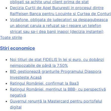
obligati sa achite unui client prima de stat
Decizia Curtii de Apel Bucuresti in procesul dintre
Raiffeisen Banca pentru Locuinte si Curtea de Conturi
Vodafone, obligata de judecatori sa despagubeasca
un abonat caruia a refuzat sa-i repare un telefon
stricat sau sa-i dea banii inapoi (decizia instantei)
Toate stirile
Stiri economice
Noi titluri de stat FIDELIS în lei și euro, cu dobânzi
neimpozabile de pânã la 7,50%
BID gestionează granturile Programului Diaspora
Investește Acasă
Ratingul României, confirmat la Baa3
Ratingul României, menținut la BBB- cu perspectivă
negativă
Guvernul renunță la Mastercard pentru portofelul
digital