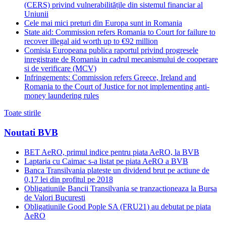
(CERS) privind vulnerabilitățile din sistemul financiar al
Uniunii
Cele mai mici preturi din Europa sunt in Romania
State aid: Commission refers Romania to Court for failure to
recover illegal aid worth up to €92 million
Comisia Europeana publica raportul privind progresele
inregistrate de Romania in cadrul mecanismului de cooperare
si de verificare (MCV)
Infringements: Commission refers Greece, Ireland and
Romania to the Court of Justice for not implementing anti-
money laundering rules
Toate stirile
Noutati BVB
BET AeRO, primul indice pentru piata AeRO, la BVB
Laptaria cu Caimac s-a listat pe piata AeRO a BVB
Banca Transilvania plateste un dividend brut pe actiune de
0,17 lei din profitul pe 2018
Obligatiunile Bancii Transilvania se tranzactioneaza la Bursa
de Valori Bucuresti
Obligatiunile Good Pople SA (FRU21) au debutat pe piata
AeRO