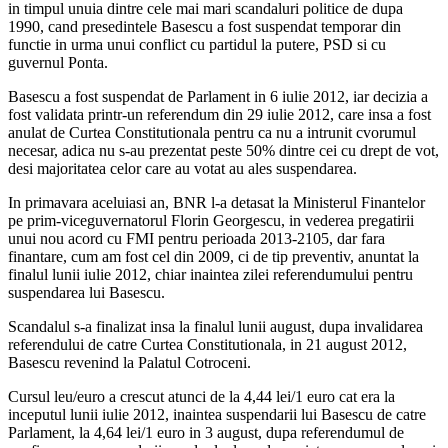
in timpul unuia dintre cele mai mari scandaluri politice de dupa
1990, cand presedintele Basescu a fost suspendat temporar din
functie in urma unui conflict cu partidul la putere, PSD si cu
guvernul Ponta.
Basescu a fost suspendat de Parlament in 6 iulie 2012, iar decizia a
fost validata printr-un referendum din 29 iulie 2012, care insa a fost
anulat de Curtea Constitutionala pentru ca nu a intrunit cvorumul
necesar, adica nu s-au prezentat peste 50% dintre cei cu drept de vot,
desi majoritatea celor care au votat au ales suspendarea.
In primavara aceluiasi an, BNR l-a detasat la Ministerul Finantelor
pe prim-viceguvernatorul Florin Georgescu, in vederea pregatirii
unui nou acord cu FMI pentru perioada 2013-2105, dar fara
finantare, cum am fost cel din 2009, ci de tip preventiv, anuntat la
finalul lunii iulie 2012, chiar inaintea zilei referendumului pentru
suspendarea lui Basescu.
Scandalul s-a finalizat insa la finalul lunii august, dupa invalidarea
referendului de catre Curtea Constitutionala, in 21 august 2012,
Basescu revenind la Palatul Cotroceni.
Cursul leu/euro a crescut atunci de la 4,44 lei/1 euro cat era la
inceputul lunii iulie 2012, inaintea suspendarii lui Basescu de catre
Parlament, la 4,64 lei/1 euro in 3 august, dupa referendumul de