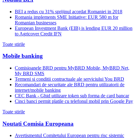
BEI a redus cu 31% sprijinul acordat Romaniei in 2018
Romania implements SME Initiative: EUR 580 m for
Romanian businesses
European Investment Bank (EIB) is lending EUR 20 million
to Agricover Credit IFN
Toate stirile
Mobile banking
Comisioanele BRD pentru MyBRD Mobile, MyBRD Net,
My BRD SMS
Termeni si conditii contractuale ale serviciului You BRD
Recomandari de securitate ale BRD pentru utilizatorii de
internet/mobile banking
CEC Bank - Ghid utilizare token sub forma de card bancar
Cinci banci permit platile cu telefonul mobil prin Google Pay
Toate stirile
Noutati Comisia Europeana
Avertismentul Comitetului European pentru risc sistemic