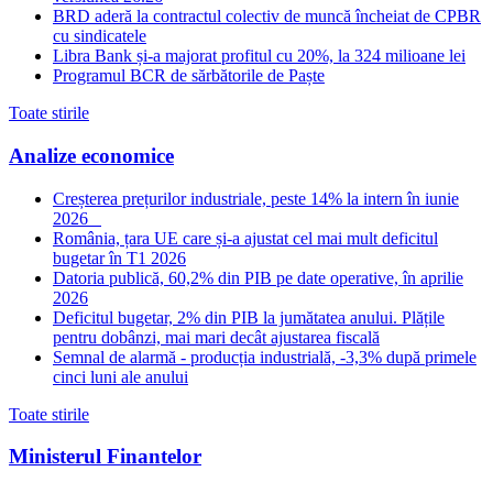
BRD aderă la contractul colectiv de muncă încheiat de CPBR
cu sindicatele
Libra Bank și-a majorat profitul cu 20%, la 324 milioane lei
Programul BCR de sărbătorile de Paște
Toate stirile
Analize economice
Creșterea prețurilor industriale, peste 14% la intern în iunie
2026
România, țara UE care și-a ajustat cel mai mult deficitul
bugetar în T1 2026
Datoria publică, 60,2% din PIB pe date operative, în aprilie
2026
Deficitul bugetar, 2% din PIB la jumătatea anului. Plățile
pentru dobânzi, mai mari decât ajustarea fiscală
Semnal de alarmă - producția industrială, -3,3% după primele
cinci luni ale anului
Toate stirile
Ministerul Finantelor