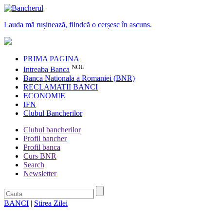
Lauda mă rușinează, fiindcă o cerșesc în ascuns.
PRIMA PAGINA
NOU
Intreaba Banca
Banca Nationala a Romaniei (BNR)
RECLAMATII BANCI
ECONOMIE
IFN
Clubul Bancherilor
Clubul bancherilor
Profil bancher
Profil banca
Curs BNR
Search
Newsletter
BANCI
|
Stirea Zilei