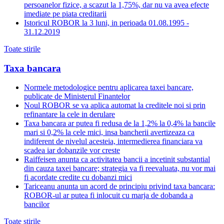
persoanelor fizice, a scazut la 1,75%, dar nu va avea efecte
imediate pe piata creditarii
Istoricul ROBOR la 3 luni, in perioada 01.08.1995 -
31.12.2019
Toate stirile
Taxa bancara
Normele metodologice pentru aplicarea taxei bancare,
publicate de Ministerul Finantelor
Noul ROBOR se va aplica automat la creditele noi si prin
refinantare la cele in derulare
Taxa bancara ar putea fi redusa de la 1,2% la 0,4% la bancile
mari si 0,2% la cele mici, insa bancherii avertizeaza ca
indiferent de nivelul acesteia, intermedierea financiara va
scadea iar dobanzile vor creste
Raiffeisen anunta ca activitatea bancii a incetinit substantial
din cauza taxei bancare; strategia va fi reevaluata, nu vor mai
fi acordate credite cu dobanzi mici
Tariceanu anunta un acord de principiu privind taxa bancara:
ROBOR-ul ar putea fi inlocuit cu marja de dobanda a
bancilor
Toate stirile