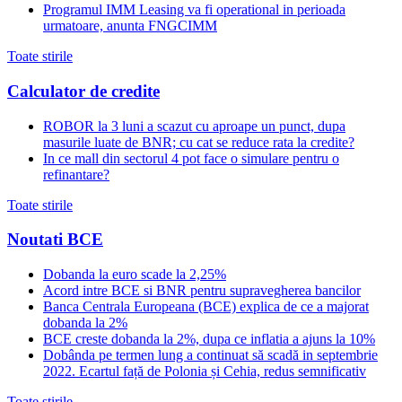
Programul IMM Leasing va fi operational in perioada
urmatoare, anunta FNGCIMM
Toate stirile
Calculator de credite
ROBOR la 3 luni a scazut cu aproape un punct, dupa
masurile luate de BNR; cu cat se reduce rata la credite?
In ce mall din sectorul 4 pot face o simulare pentru o
refinantare?
Toate stirile
Noutati BCE
Dobanda la euro scade la 2,25%
Acord intre BCE si BNR pentru supravegherea bancilor
Banca Centrala Europeana (BCE) explica de ce a majorat
dobanda la 2%
BCE creste dobanda la 2%, dupa ce inflatia a ajuns la 10%
Dobânda pe termen lung a continuat să scadă in septembrie
2022. Ecartul față de Polonia și Cehia, redus semnificativ
Toate stirile