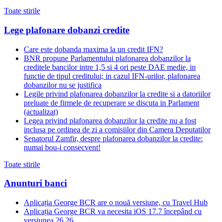
Toate stirile
Lege plafonare dobanzi credite
Care este dobanda maxima la un credit IFN?
BNR propune Parlamentului plafonarea dobanzilor la
creditele bancilor intre 1,5 si 4 ori peste DAE medie, in
functie de tipul creditului; in cazul IFN-urilor, plafonarea
dobanzilor nu se justifica
Legile privind plafonarea dobanzilor la credite si a datoriilor
preluate de firmele de recuperare se discuta in Parlament
(actualizat)
Legea privind plafonarea dobanzilor la credite nu a fost
inclusa pe ordinea de zi a comisiilor din Camera Deputatilor
Senatorul Zamfir, despre plafonarea dobanzilor la credite:
numai bou-i consecvent!
Toate stirile
Anunturi banci
Aplicația George BCR are o nouă versiune, cu Travel Hub
Aplicația George BCR va necesita iOS 17.7 începând cu
versiunea 26.26