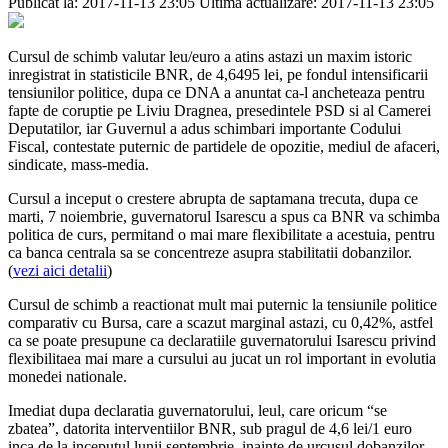
Publicat la: 2017-11-13 23:05
Ultima actualizare: 2017-11-13 23:05
Cursul de schimb valutar leu/euro a atins astazi un maxim istoric
inregistrat in statisticile BNR, de 4,6495 lei, pe fondul intensificarii
tensiunilor politice, dupa ce DNA a anuntat ca-l ancheteaza pentru
fapte de coruptie pe Liviu Dragnea, presedintele PSD si al Camerei
Deputatilor, iar Guvernul a adus schimbari importante Codului
Fiscal, contestate puternic de partidele de opozitie, mediul de afaceri,
sindicate, mass-media.
Cursul a inceput o crestere abrupta de saptamana trecuta, dupa ce
marti, 7 noiembrie, guvernatorul Isarescu a spus ca BNR va schimba
politica de curs, permitand o mai mare flexibilitate a acestuia, pentru
ca banca centrala sa se concentreze asupra stabilitatii dobanzilor.
(
vezi aici detalii
)
Cursul de schimb a reactionat mult mai puternic la tensiunile politice
comparativ cu Bursa, care a scazut marginal astazi, cu 0,42%, astfel
ca se poate presupune ca declaratiile guvernatorului Isarescu privind
flexibilitaea mai mare a cursului au jucat un rol important in evolutia
monedei nationale.
Imediat dupa declaratia guvernatorului, leul, care oricum “se
zbatea”, datorita interventiilor BNR, sub pragul de 4,6 lei/1 euro
inca de la inceputul lunii septembrie, inainte de urcusul dobanzilor