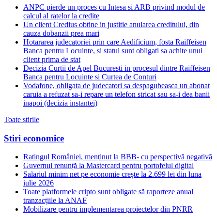
ANPC pierde un proces cu Intesa si ARB privind modul de
calcul al ratelor la credite
Un client Credius obtine in justitie anularea creditului, din
cauza dobanzii prea mari
Hotararea judecatoriei prin care Aedificium, fosta Raiffeisen
Banca pentru Locuinte, si statul sunt obligati sa achite unui
client prima de stat
Decizia Curtii de Apel Bucuresti in procesul dintre Raiffeisen
Banca pentru Locuinte si Curtea de Conturi
Vodafone, obligata de judecatori sa despagubeasca un abonat
caruia a refuzat sa-i repare un telefon stricat sau sa-i dea banii
inapoi (decizia instantei)
Toate stirile
Stiri economice
Ratingul României, menținut la BBB- cu perspectivă negativă
Guvernul renunță la Mastercard pentru portofelul digital
Salariul minim net pe economie crește la 2.699 lei din luna
iulie 2026
Toate platformele cripto sunt obligate să raporteze anual
tranzacțiile la ANAF
Mobilizare pentru implementarea proiectelor din PNRR