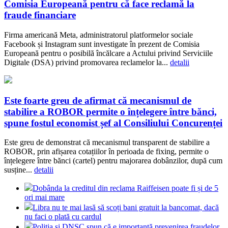
Comisia Europeană pentru că face reclamă la
fraude financiare
Firma americană Meta, administratorul platformelor sociale
Facebook și Instagram sunt investigate în prezent de Comisia
Europeană pentru o posibilă încălcare a Actului privind Serviciile
Digitale (DSA) privind promovarea reclamelor la...
detalii
Este foarte greu de afirmat că mecanismul de
stabilire a ROBOR permite o înțelegere între bănci,
spune fostul economist șef al Consiliului Concurenței
Este greu de demonstrat că mecanismul transparent de stabilire a
ROBOR, prin afișarea cotațiilor în perioada de fixing, permite o
înțelegere între bănci (cartel) pentru majorarea dobânzilor, după cum
susține...
detalii
Dobânda la creditul din reclama Raiffeisen poate fi și de 5
ori mai mare
Libra nu te mai lasă să scoți bani gratuit la bancomat, dacă
nu faci o plată cu cardul
Poliția și DNSC spun că e importantă prevenirea fraudelor