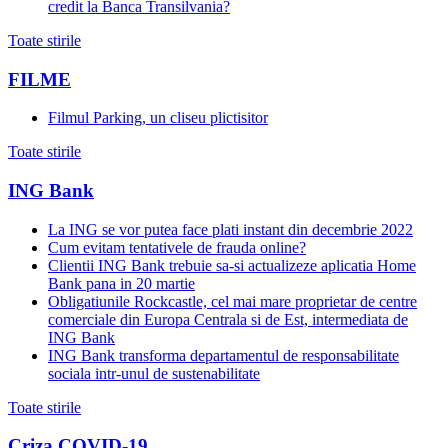
credit la Banca Transilvania?
Toate stirile
FILME
Filmul Parking, un cliseu plictisitor
Toate stirile
ING Bank
La ING se vor putea face plati instant din decembrie 2022
Cum evitam tentativele de frauda online?
Clientii ING Bank trebuie sa-si actualizeze aplicatia Home
Bank pana in 20 martie
Obligatiunile Rockcastle, cel mai mare proprietar de centre
comerciale din Europa Centrala si de Est, intermediata de
ING Bank
ING Bank transforma departamentul de responsabilitate
sociala intr-unul de sustenabilitate
Toate stirile
Criza COVID-19