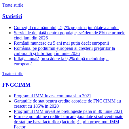
Toate stirile
Statistici
Comerțul cu amănuntul, -5,7% pe prima jumătate a anului
Serviciile de piață pentru populație, scădere de 8% pe primele
cinci luni din 2026
Românii muncesc cu 5 ani mai puțin decât europenii
România, pe podiumul european al creșterii prețurilor la
carburanți și lubrifianți în iunie 2026
Inflația anuală, în scădere la 9,2% după metodologia
europeană
Toate stirile
FNGCIMM
Programul IMM Invest continua si in 2021
Garantiile de stat pentru credite acordate de FNGCIMM au
crescut cu 185% in 2020
Programul IMM invest se prelungeste pana in 30 iunie 2021
Firmele pot obtine credite bancare garantate si subventionate
de stat, pe baza facturilor (factoring), prin programul IMM
Factor