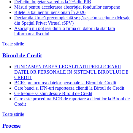
Deficitul bugetar s-a redus la 2% din PIB
Măsuri pentru accelerarea absorbției fondurilor europene
Bilete la băi pentru pensionari în 2026
Declarația Unică precompletată se găsește în secțiunea Mesaje
din Spațiul Privat Virtual (SPV)
Asociații nu pot ieși dintr-o firmă cu datorii la stat fără
informarea fiscului
Toate stirile
Biroul de Credit
FUNDAMENTAREA LEGALITATII PRELUCRARII
DATELOR PERSONALE IN SISTEMUL BIROULUI DE
CREDIT
BCR: prelucrarea datelor personale la Biroul de Credit
Care banci si IFN-uri raporteaza clientii la Biroul de Credit
Ce trebuie sa stim despre Biroul de Credit
Care este procedura BCR de raportare a clientilor la Biroul de
Credit
Toate stirile
Procese