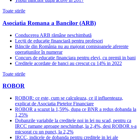
Topul bancilor dupa active in 2017
Toate stirile
Asociatia Romana a Bancilor (ARB)
Conducerea ARB rămâne neschimbată
Lecții de educație financiară pentru profesori
Băncile din România nu au majorat comisioanele aferente
operațiunilor în numerar
Concurs de educatie financiara pentru elevi, cu premii in bani
Creditele acordate de banci au crescut cu 14% in 2022
Toate stirile
ROBOR
ROBOR: ce este, cum se calculeaza, ce il influenteaza,
explicat de Asociatia Pietelor Financiare
ROBOR a scazut la 1,59%, dupa ce BNR a redus dobanda la
1,25%
Dobanzile variabile la creditele noi in lei nu scad, pentru ca
IRCC ramane aproape neschimbat, la 2,4%, desi ROBOR s-a
micsorat cu un punct, la 2,2%
IRCC, indicele de dobanda pentru creditele in lei ale