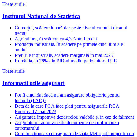
Toate stirile
Institutul National de Statistica
Comerțul, scădere lunară dar peste nivelul cumulat de anul
trecut
Agricultura, în scădere cu 4,3% anul trecut
Producția industrială, în scădere pe primele cinci luni ale
anului
Prețurile industriale, scădere marginală în mai 2025
România, la 78% din PIB-ul mediu pe locuitor al UE
Toate stirile
Informatii utile asigurari
Pot fi amendat dacă nu am asigurare obligatorie pentru
locuință (PAD)?
Data de la care FGA face plati pentru asigurarile RCA
Euroins: 17 mai 2023
Asigurarea împotriva dezastrelor, valabilă și in caz de faliment
Asiguratii nu au nevoie de documente de confirmare a
cutremurului
Cum functioneaza o asigurare de viata Metropolitan pentru un