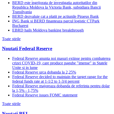
BERD este ingrijorata de investigatia autoritatilor din
Republica Moldova la Victoria Bank, subsidiara Bancii
Transilvania
BERD dezvaluie cat a platit pe actiunile Piraeus Bank
ING Bank si BERD finanteaza parcul logistic CTPark
Bucharest
EBRD hails Moldova banking breakthrough
Toate stirile
Noutati Federal Reserve
Federal Reserve anunta noi masuri extinse pentru combaterea
crizei COVID-19, care produce pagube "imense" in Statele
Unite si in lume
Federal Reserve urca dobanda la 2,25%
Federal Reserve decided to maintain the target range for the
federal funds rate at 1-1/2 to 1-3/4 percent
Federal Reserve majoreaza dobanda de referinta pentru dolar
la 1,5% - 1,75%
Federal Reserve issues FOMC statement
Toate stirile
Noutati BEI