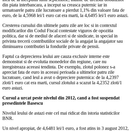
din piata interbancara, a inceput sa creasca puternic iar in
urmatoarele patru zile lucratoare a pierdut 1,1% din valoare fata de
euro, de la 4,5968 lei/1 euro cat era marti, la 4,6495 lei/1 euro astazi.
Cresterea cursului din ultimele patru zile are loc si in contextul
modificarilor din Codul Fiscal contestate viguros de opozitia
politica, dar si de mediul de afaceri si de sindicate, in special in
privinta trecerii contributiilor sociale de la angajat la angajator sau
diminuarea contributiei la fondurile private de pensii.
Faptul ca deprecierea leului are cauza exclusiv interne este
demonstrat si de evolutia monedelor din regiune, care nu
inregistreaza aceeasi tendinta. De exemplu, zlotul polonez s-a
apreciat fata de euro in aceeasi perioada a ultimelor patru zile
lucratoare, cand leul a avut o depreciere puternica: de la 4,2397
zloti/1 euro cat era marti, cursul zlotului a scazut la 4,2352 zloti/1
euro astazi.
Cursul a urcat peste nivelul din 2012, cand a fost suspendat
presedintele Basescu
Nivelul leului de astazi este cel mai ridicat din istoria statisticilor
BNR.
Un nivel apropiat, de 4,6481 lei/1 euro, a fost atins in 3 august 2012,