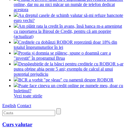
online, dar nu au nici măcar un număr de telefon dedicat
acestora
Au dreptul casele de schimb valutar să-mi refuze bancnote
euro vechi?
Am plătit rata la credit în avans, însă banca m-a amenințat
cu raportarea la Biroul de Credit, pentru că am poprire
(actualizat)
Creditele cu dobânzi ROBOR reprezintă doar 18% din
totalul împrumuturilor în lei
Prostia și domnia se plătesc, spune o doamnă care a
"investit" în programul Brua
Despăgubirile de la bănci pentru creditele cu ROBOR s-ar
putea obține abia peste 5 ani; exemplu de calcul al unui
potențial prejudiciu
BCR a vorbit "pe șleau" cu oamenii despre ROBOR
Poate face cineva un credit online pe numele meu, doar cu
buletinul?
Vezi toate stirile
English
Contact
Curs valutar