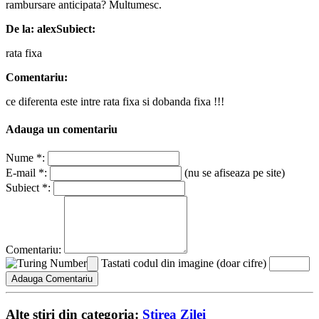
rambursare anticipata? Multumesc.
De la: alex
Subiect:
rata fixa
Comentariu:
ce diferenta este intre rata fixa si dobanda fixa !!!
Adauga un comentariu
Nume *:
E-mail *:
(nu se afiseaza pe site)
Subiect *:
Comentariu:
Tastati codul din imagine (doar cifre)
Alte stiri din categoria:
Stirea Zilei