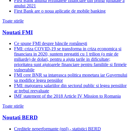
First Bank anunta rezultatele financiare din prima jumatate a
anului 2021
First Bank are o noua aplicatie de mobile banking
Toate stirile
Noutati FMI
Ce spune FMI despre băncile românești
FMI: criza COVID-19 se transforma in criza economica si
financiara in 2020, suntem pregatiti cu 1 trilion (o mie de
miliarde) de dolari, pentru a ajuta tarile in dificultate;
prioritatea sunt ajutoarele financiare pentru familiile si firmele
vulnerabile
FMI cere BNR sa intareasca politica monetara iar Guvernului
sa modifice legea pensiilor
FMI: majorarea salariilor din sectorul public si legea pensiilor
ar trebui reevaluate
IMF statement of the 2018 Article IV Mission to Romania
Toate stirile
Noutati BERD
Creditele neperformante (npl) - statistici BERD