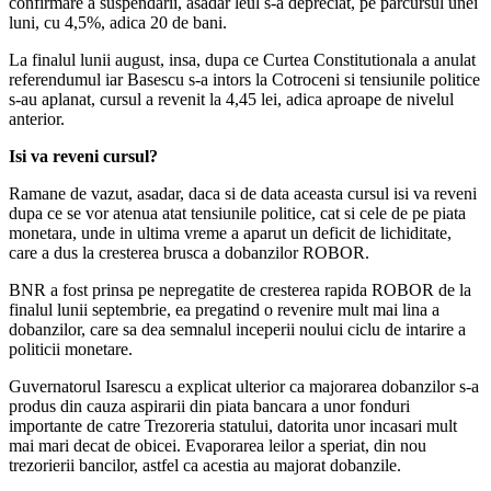
confirmare a suspendarii, asadar leul s-a depreciat, pe parcursul unei
luni, cu 4,5%, adica 20 de bani.
La finalul lunii august, insa, dupa ce Curtea Constitutionala a anulat
referendumul iar Basescu s-a intors la Cotroceni si tensiunile politice
s-au aplanat, cursul a revenit la 4,45 lei, adica aproape de nivelul
anterior.
Isi va reveni cursul?
Ramane de vazut, asadar, daca si de data aceasta cursul isi va reveni
dupa ce se vor atenua atat tensiunile politice, cat si cele de pe piata
monetara, unde in ultima vreme a aparut un deficit de lichiditate,
care a dus la cresterea brusca a dobanzilor ROBOR.
BNR a fost prinsa pe nepregatite de cresterea rapida ROBOR de la
finalul lunii septembrie, ea pregatind o revenire mult mai lina a
dobanzilor, care sa dea semnalul inceperii noului ciclu de intarire a
politicii monetare.
Guvernatorul Isarescu a explicat ulterior ca majorarea dobanzilor s-a
produs din cauza aspirarii din piata bancara a unor fonduri
importante de catre Trezoreria statului, datorita unor incasari mult
mai mari decat de obicei. Evaporarea leilor a speriat, din nou
trezorierii bancilor, astfel ca acestia au majorat dobanzile.