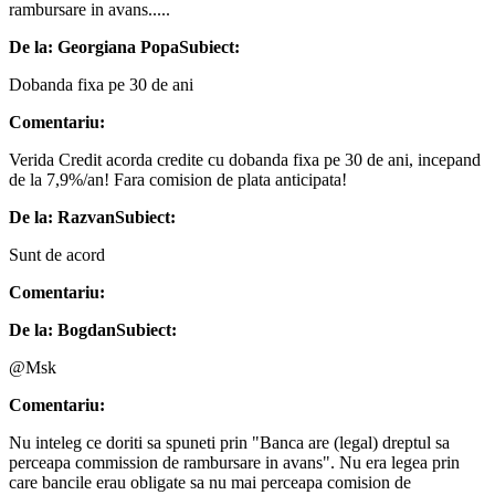
rambursare in avans.....
De la: Georgiana Popa
Subiect:
Dobanda fixa pe 30 de ani
Comentariu:
Verida Credit acorda credite cu dobanda fixa pe 30 de ani, incepand
de la 7,9%/an! Fara comision de plata anticipata!
De la: Razvan
Subiect:
Sunt de acord
Comentariu:
De la: Bogdan
Subiect:
@Msk
Comentariu:
Nu inteleg ce doriti sa spuneti prin "Banca are (legal) dreptul sa
perceapa commission de rambursare in avans". Nu era legea prin
care bancile erau obligate sa nu mai perceapa comision de