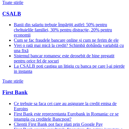
Toate stirile
CSALB
Banii din salariu trebuie împărțiți astfel: 50% pentru
cheltuielile familiei, 30% pentru distracție, 20% pentru
economii
Cum se fac fraudele bancare online și cum ne ferim de ele
Vrei o rată mai mică la credit? Schimbă dobânda variabilă cu
una fixă
Sistemul bancar romanesc este deosebit de bine pregatit
pentru orice fel de socuri
La CSALB poti castiga un litigiu cu banca pe care l-ai pierde
in instanta
Toate stirile
First Bank
Ce trebuie sa faca cei care au asigurare la credit emisa de
Euroins
First Bank este reprezentanta Eurobank in Romania: ce se
intampla cu creditele Bancpost?
Clientii First Bank pot face plati prin Google Pay