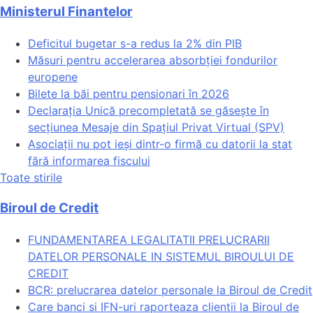
Ministerul Finantelor
Deficitul bugetar s-a redus la 2% din PIB
Măsuri pentru accelerarea absorbției fondurilor
europene
Bilete la băi pentru pensionari în 2026
Declarația Unică precompletată se găsește în
secțiunea Mesaje din Spațiul Privat Virtual (SPV)
Asociații nu pot ieși dintr-o firmă cu datorii la stat
fără informarea fiscului
Toate stirile
Biroul de Credit
FUNDAMENTAREA LEGALITATII PRELUCRARII
DATELOR PERSONALE IN SISTEMUL BIROULUI DE
CREDIT
BCR: prelucrarea datelor personale la Biroul de Credit
Care banci si IFN-uri raporteaza clientii la Biroul de