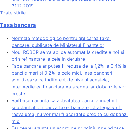
31.12.2019
Toate stirile
Taxa bancara
Normele metodologice pentru aplicarea taxei
bancare, publicate de Ministerul Finantelor
Noul ROBOR se va aplica automat la creditele noi si
prin refinantare la cele in derulare
Taxa bancara ar putea fi redusa de la 1,2% la 0,4% la
bancile mari si 0,2% la cele mici, insa bancherii
avertizeaza ca indiferent de nivelul acesteia,
intermedierea financiara va scadea iar dobanzile vor
creste
Raiffeisen anunta ca activitatea bancii a incetinit
substantial din cauza taxei bancare; strategia va fi
reevaluata, nu vor mai fi acordate credite cu dobanzi
mici
Tariceanu anunta un acord de principiu privind taxa