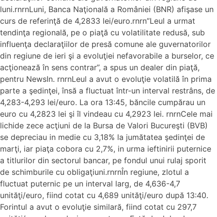
luni.rnrnLuni, Banca Naţională a României (BNR) afişase un
curs de referinţă de 4,2833 lei/euro.rnrn”Leul a urmat
tendinţa regională, pe o piaţă cu volatilitate redusă, sub
influenţa declaraţiilor de presă comune ale guvernatorilor
din regiune de ieri şi a evoluţiei nefavorabile a burselor, ce
acţionează în sens contrar”, a spus un dealer din piaţă,
pentru NewsIn. rnrnLeul a avut o evoluţie volatilă în prima
parte a şedinţei, însă a fluctuat într-un interval restrâns, de
4,283-4,293 lei/euro. La ora 13:45, băncile cumpărau un
euro cu 4,2823 lei şi îl vindeau cu 4,2923 lei. rnrnCele mai
lichide zece acţiuni de la Bursa de Valori Bucureşti (BVB)
se depreciau in medie cu 3,18% la jumătatea şedinţei de
marţi, iar piaţa cobora cu 2,7%, in urma ieftinirii puternice
a titlurilor din sectorul bancar, pe fondul unui rulaj sporit
de schimburile cu obligaţiuni.rnrnÎn regiune, zlotul a
fluctuat puternic pe un interval larg, de 4,636-4,7
unităţi/euro, fiind cotat cu 4,689 unităţi/euro după 13:40.
Forintul a avut o evoluţie similară, fiind cotat cu 297,7