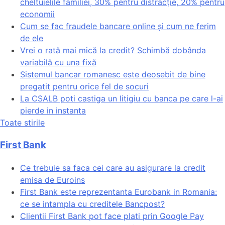
cheltuielile familiei, 30% pentru distracție, 20% pentru
economii
Cum se fac fraudele bancare online și cum ne ferim
de ele
Vrei o rată mai mică la credit? Schimbă dobânda
variabilă cu una fixă
Sistemul bancar romanesc este deosebit de bine
pregatit pentru orice fel de socuri
La CSALB poti castiga un litigiu cu banca pe care l-ai
pierde in instanta
Toate stirile
First Bank
Ce trebuie sa faca cei care au asigurare la credit
emisa de Euroins
First Bank este reprezentanta Eurobank in Romania:
ce se intampla cu creditele Bancpost?
Clientii First Bank pot face plati prin Google Pay