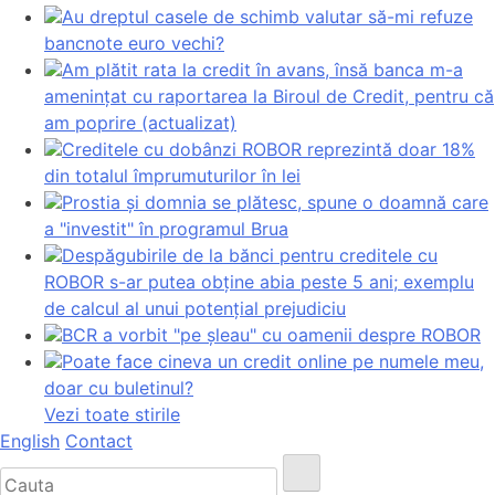
Au dreptul casele de schimb valutar să-mi refuze
bancnote euro vechi?
Am plătit rata la credit în avans, însă banca m-a
amenințat cu raportarea la Biroul de Credit, pentru că
am poprire (actualizat)
Creditele cu dobânzi ROBOR reprezintă doar 18%
din totalul împrumuturilor în lei
Prostia și domnia se plătesc, spune o doamnă care
a "investit" în programul Brua
Despăgubirile de la bănci pentru creditele cu
ROBOR s-ar putea obține abia peste 5 ani; exemplu
de calcul al unui potențial prejudiciu
BCR a vorbit "pe șleau" cu oamenii despre ROBOR
Poate face cineva un credit online pe numele meu,
doar cu buletinul?
Vezi toate stirile
English
Contact