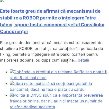
Este foarte greu de afirmat că mecanismul de
stabilire a ROBOR permite o înțelegere între
bănci, spune fostul economist șef al Consiliului
Concurenței
Este greu de demonstrat că mecanismul transparent de
stabilire a ROBOR, prin afișarea cotațiilor în perioada de
fixing, permite o înțelegere între bănci (cartel) pentru
majorarea dobânzilor, după cum susține...
detalii
Dobânda la creditul din reclama Raiffeisen poate fi
și de 5 ori mai mare
Libra nu te mai lasă să scoți bani gratuit la
bancomat, dacă nu faci o plată cu cardul
Poliția și DNSC spun că e importantă prevenirea
fraudelor online, dar nu au nici măcar un număr de
telefon dedicat acestora