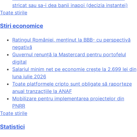
stricat sau sa-i dea banii inapoi (decizia instantei)
Toate stirile
Stiri economice
Ratingul României, menținut la BBB- cu perspectivă
negativă
Guvernul renunță la Mastercard pentru portofelul
digital
Salariul minim net pe economie crește la 2.699 lei din
luna iulie 2026
Toate platformele cripto sunt obligate să raporteze
anual tranzacțiile la ANAF
Mobilizare pentru implementarea proiectelor din
PNRR
Toate stirile
Statistici