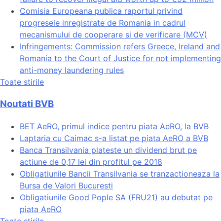
Comisia Europeana publica raportul privind
progresele inregistrate de Romania in cadrul
mecanismului de cooperare si de verificare (MCV)
Infringements: Commission refers Greece, Ireland and
Romania to the Court of Justice for not implementing
anti-money laundering rules
Toate stirile
Noutati BVB
BET AeRO, primul indice pentru piata AeRO, la BVB
Laptaria cu Caimac s-a listat pe piata AeRO a BVB
Banca Transilvania plateste un dividend brut pe
actiune de 0,17 lei din profitul pe 2018
Obligatiunile Bancii Transilvania se tranzactioneaza la
Bursa de Valori Bucuresti
Obligatiunile Good Pople SA (FRU21) au debutat pe
piata AeRO
Toate stirile