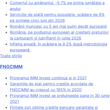
Comerțul cu amănuntul, -5,7% pe prima jumătate a
anului
Serviciile de piață pentru populație, scădere de 8%
pe primele cinci luni din 2026
Românii muncesc cu 5 ani mai puțin decât europenii
România, pe podiumul european al creșterii prețurilor
la carburanți și lubrifianți în iunie 2026
Inflația anuală, în scădere la 9,2% după metodologia
europeană
Toate stirile
FNGCIMM
Programul IMM Invest continua si in 2021
Garantiile de stat pentru credite acordate de
FNGCIMM au crescut cu 185% in 2020
Programul IMM invest se prelungeste pana in 30 iunie
2021
Firmele pot obtine credite bancare garantate si