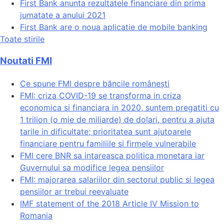
First Bank anunta rezultatele financiare din prima
jumatate a anului 2021
First Bank are o noua aplicatie de mobile banking
Toate stirile
Noutati FMI
Ce spune FMI despre băncile românești
FMI: criza COVID-19 se transforma in criza
economica si financiara in 2020, suntem pregatiti cu
1 trilion (o mie de miliarde) de dolari, pentru a ajuta
tarile in dificultate; prioritatea sunt ajutoarele
financiare pentru familiile si firmele vulnerabile
FMI cere BNR sa intareasca politica monetara iar
Guvernului sa modifice legea pensiilor
FMI: majorarea salariilor din sectorul public si legea
pensiilor ar trebui reevaluate
IMF statement of the 2018 Article IV Mission to
Romania