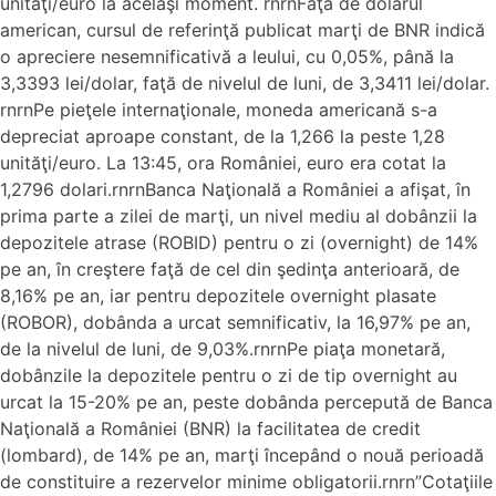
unităţi/euro la acelaşi moment. rnrnFaţă de dolarul
american, cursul de referinţă publicat marţi de BNR indică
o apreciere nesemnificativă a leului, cu 0,05%, până la
3,3393 lei/dolar, faţă de nivelul de luni, de 3,3411 lei/dolar.
rnrnPe pieţele internaţionale, moneda americană s-a
depreciat aproape constant, de la 1,266 la peste 1,28
unităţi/euro. La 13:45, ora României, euro era cotat la
1,2796 dolari.rnrnBanca Naţională a României a afişat, în
prima parte a zilei de marţi, un nivel mediu al dobânzii la
depozitele atrase (ROBID) pentru o zi (overnight) de 14%
pe an, în creştere faţă de cel din şedinţa anterioară, de
8,16% pe an, iar pentru depozitele overnight plasate
(ROBOR), dobânda a urcat semnificativ, la 16,97% pe an,
de la nivelul de luni, de 9,03%.rnrnPe piaţa monetară,
dobânzile la depozitele pentru o zi de tip overnight au
urcat la 15-20% pe an, peste dobânda percepută de Banca
Naţională a României (BNR) la facilitatea de credit
(lombard), de 14% pe an, marţi începând o nouă perioadă
de constituire a rezervelor minime obligatorii.rnrn”Cotaţiile