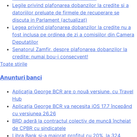
Legile privind plafonarea dobanzilor la credite si a
datoriilor preluate de firmele de recuperare se
discuta in Parlament (actualizat)
Legea privind plafonarea dobanzilor la credite nu a
fost inclusa pe ordinea de zi a comisiilor din Camera
Deputatilor
Senatorul Zamfir, despre plafonarea dobanzilor la
credite: numai bou-i consecvent!
Toate stirile
Anunturi banci
Aplicația George BCR are o nouă versiune, cu Travel
Hub
Aplicația George BCR va necesita iOS 17.7 începând
cu versiunea 26.26
BRD aderă la contractul colectiv de muncă încheiat
de CPBR cu sindicatele
Libra Bank și-a majorat profitul cu 20%, la 324