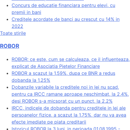
Concurs de educatie financiara pentru elevi, cu
premii in bani
Creditele acordate de banci au crescut cu 14% in
2022
Toate stirile
ROBOR
ROBOR: ce este, cum se calculeaza, ce il influenteaza,
explicat de Asociatia Pietelor Financiare
ROBOR a scazut la 1,59%, dupa ce BNR a redus
dobanda la 1,25%
Dobanzile variabile la creditele noi in lei nu scad,
pentru ca IRCC ramane aproape neschimbat, la 2,4%,
desi ROBOR s-a micsorat cu un punct, la 2,2%
IRCC, indicele de dobanda pentru creditele in lei ale
persoanelor fizice, a scazut la 1,75%, dar nu va avea
efecte imediate pe piata creditarii
Istoricul ROBOR la 3 luni, in perioada 01.08.1995 -