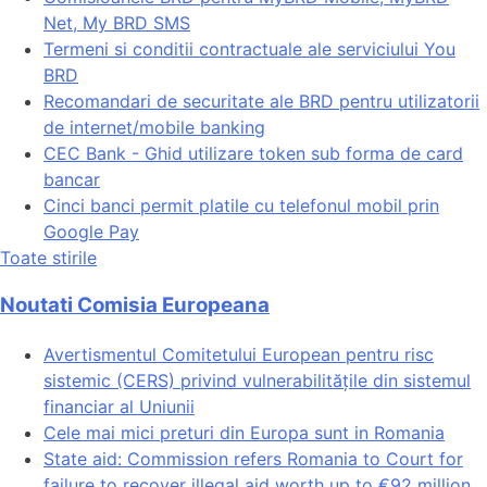
Net, My BRD SMS
Termeni si conditii contractuale ale serviciului You
BRD
Recomandari de securitate ale BRD pentru utilizatorii
de internet/mobile banking
CEC Bank - Ghid utilizare token sub forma de card
bancar
Cinci banci permit platile cu telefonul mobil prin
Google Pay
Toate stirile
Noutati Comisia Europeana
Avertismentul Comitetului European pentru risc
sistemic (CERS) privind vulnerabilitățile din sistemul
financiar al Uniunii
Cele mai mici preturi din Europa sunt in Romania
State aid: Commission refers Romania to Court for
failure to recover illegal aid worth up to €92 million