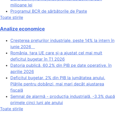
milioane lei
Programul BCR de sărbătorile de Paște
Toate stirile
Analize economice
Creșterea prețurilor industriale, peste 14% la intern în
iunie 2026
România, țara UE care și-a ajustat cel mai mult
deficitul bugetar în T1 2026
Datoria publică, 60,2% din PIB pe date operative, în
aprilie 2026
Deficitul bugetar, 2% din PIB la jumătatea anului.
Plățile pentru dobânzi, mai mari decât ajustarea
fiscală
Semnal de alarmă - producția industrială, -3,3% după
primele cinci luni ale anului
Toate stirile