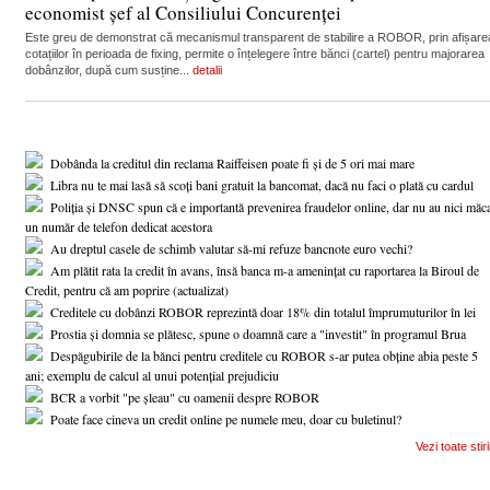
economist șef al Consiliului Concurenței
Este greu de demonstrat că mecanismul transparent de stabilire a ROBOR, prin afișare
cotațiilor în perioada de fixing, permite o înțelegere între bănci (cartel) pentru majorarea
dobânzilor, după cum susține...
detalii
Dobânda la creditul din reclama Raiffeisen poate fi și de 5 ori mai mare
Libra nu te mai lasă să scoți bani gratuit la bancomat, dacă nu faci o plată cu cardul
Poliția și DNSC spun că e importantă prevenirea fraudelor online, dar nu au nici măc
un număr de telefon dedicat acestora
Au dreptul casele de schimb valutar să-mi refuze bancnote euro vechi?
Am plătit rata la credit în avans, însă banca m-a amenințat cu raportarea la Biroul de
Credit, pentru că am poprire (actualizat)
Creditele cu dobânzi ROBOR reprezintă doar 18% din totalul împrumuturilor în lei
Prostia și domnia se plătesc, spune o doamnă care a "investit" în programul Brua
Despăgubirile de la bănci pentru creditele cu ROBOR s-ar putea obține abia peste 5
ani; exemplu de calcul al unui potențial prejudiciu
BCR a vorbit "pe șleau" cu oamenii despre ROBOR
Poate face cineva un credit online pe numele meu, doar cu buletinul?
Vezi toate stiri