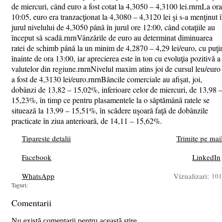
de miercuri, când euro a fost cotat la 4,3050 – 4,3100 lei.rnrnLa ora
10:05, euro era tranzacţionat la 4,3080 – 4,3120 lei şi s-a menţinut 
jurul nivelului de 4,3050 până în jurul ore 12:00, când cotaţiile au
început să scadă.rnrnVânzările de euro au determinat diminuarea
ratei de schimb până la un minim de 4,2870 – 4,29 lei/euro, cu puţi
înainte de ora 13:00, iar aprecierea este în ton cu evoluţia pozitivă a
valutelor din regiune.rnrnNivelul maxim atins joi de cursul leu/euro
a fost de 4,3130 lei/euro.rnrnBăncile comerciale au afişat, joi,
dobânzi de 13,82 – 15,02%, inferioare celor de miercuri, de 13,98 
15,23%, în timp ce pentru plasamentele la o săptămână ratele se
situează la 13,99 – 15,51%, în scădere uşoară faţă de dobânzile
practicate în ziua anterioară, de 14,11 – 15,62%.
Tipareste detalii
Trimite pe mai
Facebook
LinkedIn
WhatsApp
Vizualizari:
101
Taguri:
Comentarii
Nu există comentarii pentru această știre.