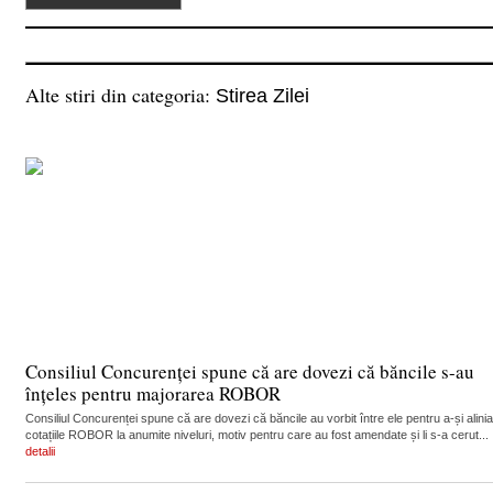
Alte stiri din categoria:
Stirea Zilei
Consiliul Concurenței spune că are dovezi că băncile s-au
înțeles pentru majorarea ROBOR
Consiliul Concurenței spune că are dovezi că băncile au vorbit între ele pentru a-și alinia
cotațiile ROBOR la anumite niveluri, motiv pentru care au fost amendate și li s-a cerut...
detalii