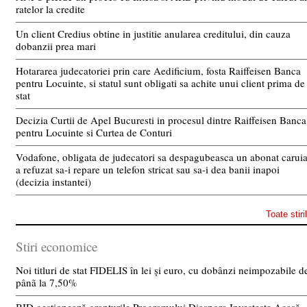
ratelor la credite
Un client Credius obtine in justitie anularea creditului, din cauza
dobanzii prea mari
Hotararea judecatoriei prin care Aedificium, fosta Raiffeisen Banca
pentru Locuinte, si statul sunt obligati sa achite unui client prima de
stat
Decizia Curtii de Apel Bucuresti in procesul dintre Raiffeisen Banca
pentru Locuinte si Curtea de Conturi
Vodafone, obligata de judecatori sa despagubeasca un abonat carui
a refuzat sa-i repare un telefon stricat sau sa-i dea banii inapoi
(decizia instantei)
Toate stiri
Stiri economice
Noi titluri de stat FIDELIS în lei și euro, cu dobânzi neimpozabile d
pânã la 7,50%