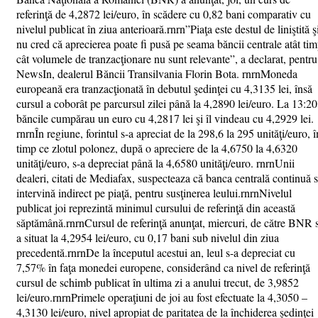
referinţă de 4,2872 lei/euro, în scădere cu 0,82 bani comparativ cu
nivelul publicat în ziua anterioară.rnrn”Piaţa este destul de liniştită ş
nu cred că aprecierea poate fi pusă pe seama băncii centrale atât ti
cât volumele de tranzacţionare nu sunt relevante”, a declarat, pentru
NewsIn, dealerul Băncii Transilvania Florin Bota. rnrnMoneda
europeană era tranzacţionată în debutul şedinţei cu 4,3135 lei, însă
cursul a coborât pe parcursul zilei până la 4,2890 lei/euro. La 13:20
băncile cumpărau un euro cu 4,2817 lei şi îl vindeau cu 4,2929 lei.
rnrnÎn regiune, forintul s-a apreciat de la 298,6 la 295 unităţi/euro, î
timp ce zlotul polonez, după o apreciere de la 4,6750 la 4,6320
unităţi/euro, s-a depreciat până la 4,6580 unităţi/euro. rnrnUnii
dealeri, citati de Mediafax, suspecteaza că banca centrală continuă 
intervină indirect pe piaţă, pentru susţinerea leului.rnrnNivelul
publicat joi reprezintă minimul cursului de referinţă din această
săptămână.rnrnCursul de referinţă anunţat, miercuri, de către BNR 
a situat la 4,2954 lei/euro, cu 0,17 bani sub nivelul din ziua
precedentă.rnrnDe la începutul acestui an, leul s-a depreciat cu
7,57% în faţa monedei europene, considerând ca nivel de referinţă
cursul de schimb publicat în ultima zi a anului trecut, de 3,9852
lei/euro.rnrnPrimele operaţiuni de joi au fost efectuate la 4,3050 –
4,3130 lei/euro, nivel apropiat de paritatea de la închiderea şedinţei