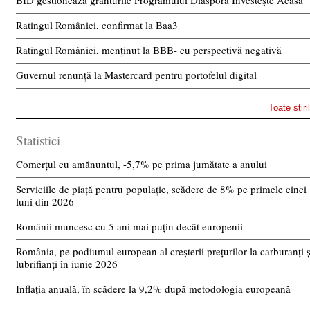
BID gestionează granturile Programului Diaspora Investește Acasă
Ratingul României, confirmat la Baa3
Ratingul României, menținut la BBB- cu perspectivă negativă
Guvernul renunță la Mastercard pentru portofelul digital
Toate stiri
Statistici
Comerțul cu amănuntul, -5,7% pe prima jumătate a anului
Serviciile de piață pentru populație, scădere de 8% pe primele cinci
luni din 2026
Românii muncesc cu 5 ani mai puțin decât europenii
România, pe podiumul european al creșterii prețurilor la carburanți ș
lubrifianți în iunie 2026
Inflația anuală, în scădere la 9,2% după metodologia europeană