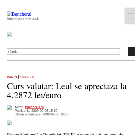
Nefericirea se inventează.
|
BANCI
Stirea Zilei
Curs valutar: Leul se apreciaza la
4,2872 lei/euro
Autor:
Bancherul.ro
Publicat la: 2009-02-05 15:10
Ultima actualizare: 2009-02-05 15:10
Banca Naţională a României (BNR) a anunţat, joi, un curs de