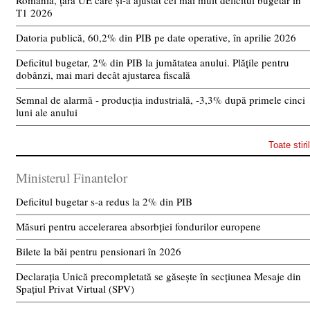
România, țara UE care și-a ajustat cel mai mult deficitul bugetar în
T1 2026
Datoria publică, 60,2% din PIB pe date operative, în aprilie 2026
Deficitul bugetar, 2% din PIB la jumătatea anului. Plățile pentru
dobânzi, mai mari decât ajustarea fiscală
Semnal de alarmă - producția industrială, -3,3% după primele cinci
luni ale anului
Toate stiri
Ministerul Finantelor
Deficitul bugetar s-a redus la 2% din PIB
Măsuri pentru accelerarea absorbției fondurilor europene
Bilete la băi pentru pensionari în 2026
Declarația Unică precompletată se găsește în secțiunea Mesaje din
Spațiul Privat Virtual (SPV)